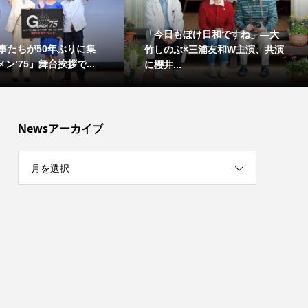
「今日もぼけ日和ですね」―大
事たちが50年ぶりに集
竹しのぶ×三浦友和W主演、共演
ン’75』舞台挨拶で...
に櫻井...
Newsアーカイブ
月を選択