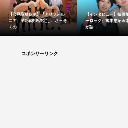
【会見取材レポ】『アリフォル
【インタビュー】映画
ニア』第2弾放送決定し、さっそ
ーロック』富本惣昭＆
くの...
が語...
スポンサーリンク