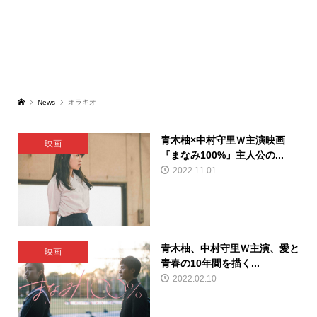
News
オラキオ
青木柚×中村守里Ｗ主演映画
映画
『まなみ100%』主人公の...
2022.11.01
青木柚、中村守里Ｗ主演、愛と
映画
青春の10年間を描く...
2022.02.10