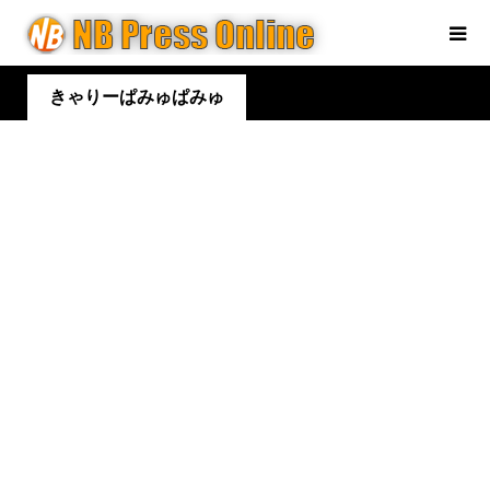
きゃりーぱみゅぱみゅ