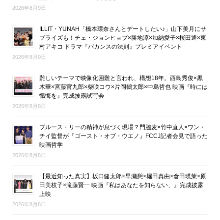
2026年8月9日
ILLIT・YUNAH「橋本環奈さんとデートしたい♪」山下美月にサ
プライズも！チェ・ジョンヒョプ×勝地涼×加納愛子×桜田通×東
村アキコ ドラマ『バカンスの法則』プレミアイベント
2026年8月9日
難しいテーマで映像化困難と言われ、構想18年。西島秀俊×黒
木華×宮藤官九郎×柴咲コウ×片岡鶴太郎×中島哲也 映画『時には
懺悔を』完成披露試写会
2026年8月8日
ブルース・リーの精神が息づく現場？門脇麦×竹中直人×ワン・
チイ監督が『ゴースト・オブ・ウエノ』FCCJ記者会見で語った
映画哲学
2026年8月8日
【最近知った真実】坂口健太郎×早瀬憩×堀田真由×倉田瑛茉×原
田美枝子×滝藤賢一 映画『私はあなたを知らない、』完成披露
上映
2026年8月8日