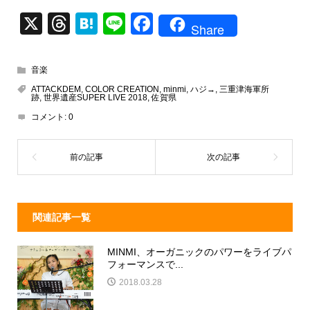
X
T
H
Li
F
Share
hr
at
n
a
e
e
e
c
音楽
a
n
e
ATTACKDEM
,
COLOR CREATION
,
minmi
,
ハジ→
,
三重津海軍所
跡
,
世界遺産SUPER LIVE 2018
,
佐賀県
d
a
b
コメント:
0
s
o
o
k
関連記事一覧
MINMI、オーガニックのパワーをライブパ
フォーマンスで...
2018.03.28