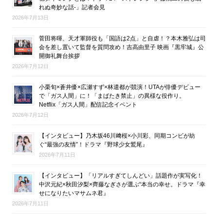
れぬ奇妙な話-」記者会見
2026年7月13日
菅田将暉、天才軍師役も「国語は2点」と自虐！？本木雅弘は司
会を差し置いて監督を質問攻め！吉高由里子 映画『黒牢城』公
開御礼舞台挨拶
2026年7月12日
小栗旬×蒼井優×広瀬すず×林遣都が競演！UTAが俳優デビュー
で「ガス人間」に！「まばたき禁止」の異様な役作り。
Netflix「ガス人間」配信記念イベント
2026年7月12日
【インタビュー】乃木坂46川﨑桜×小川彩、同期コンビが紡
ぐ“最強の友情”！ドラマ『野球少女鷲尾』
2026年7月11日
【インタビュー】「リアルすぎてしんどい」話題作が実写化！
中沢元紀×秋田汐梨×齊藤なぎさが選ぶ“本当の幸せ。ドラマ『幸
せになりたいマサムネ君』
2026年7月11日