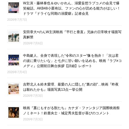
W主演・藤林泰也＆ゆいかれん、溺愛妄想ラブコメの会見で爆
笑秘話。AKB48小栗有以、ファンの心が読める能力がほしい！
ドラマ『ドライな同期の溺愛癖』記者会見
2026年7月7日
安田章大×のんW主演映画『平行と垂直』兄妹の日常映す場面写
真解禁
2026年7月6日
中島健人、全身で表現した“令和のスター”像を熱弁！「次は君
の波に乗りたいな」と七夕に甘い願いを込める。映画『ラブ≠コ
メディ』公開初日舞台挨拶【詳細】レポート
2026年7月4日
吉野北人＆鈴木愛理、最愛の人に隠した“裏の顔”…映画『昨夜
は殺れたかも』場面写真13点一挙公開
2026年7月3日
映画『藁にもすがる獣たち』カナダ・ファンタジア国際映画祭
ノミネート！鈴鹿央士・城定秀夫監督が喜びのコメント
2026年7月3日