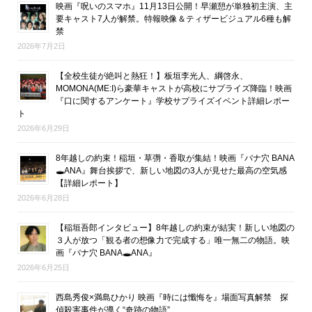
映画『呪いのスマホ』11月13日公開！早瀬憩が単独初主演、主
要キャスト7人が解禁。特報映像＆ティザービジュアル6種も解
禁
2026年7月2日
【全校生徒が絶叫と熱狂！】板垣李光人、綱啓永、
MOMONA(ME:I)ら豪華キャストが高校にサプライズ降臨！映画
『口に関するアンケート』学校サプライズイベント詳細レポー
ト
2026年6月29日
8年越しの約束！稲垣・草彅・香取が集結！映画『バナ穴 BANA
🕳ANA』舞台挨拶で、新しい地図の3人が見せた最高の空気感
【詳細レポート】
2026年6月28日
【稲垣吾郎インタビュー】8年越しの約束が結実！新しい地図の
３人が放つ「観る者の想像力で完成する」唯一無二の物語。映
画『バナ穴 BANA🕳ANA』
2026年6月25日
西島秀俊×満島ひかり 映画『時には懺悔を』場面写真解禁 探
偵殺害事件が導く“奇跡の物語”