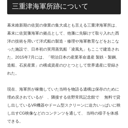
三重津海軍所跡について
幕末維新期の佐賀の偉業の集大成とも言える三重津海軍所は、
幕末に佐賀藩海軍の拠点として、他藩に先駆けて取り入れた西
洋の技術を用いて洋式船の製造・修理や海軍教育などをおこな
った施設で、日本初の実用蒸気船「凌風丸」もここで建造され
た。2015年7月には、「明治日本の産業革命遺産 製鉄・製鋼、
造船、石炭産業」の構成資産のひとつとして世界遺産に登録さ
れた。
現在、海軍所が稼働していた当時を物語る遺構は保存のために
埋め戻されているが゙、隣接する佐野常民記念館で゙ 無料で貸
し出しているVR機器やドーム型スクリーンに迫力いっぱいに映
し出すCG映像などのコンテンツを通して、 当時の様子を体感
できる。