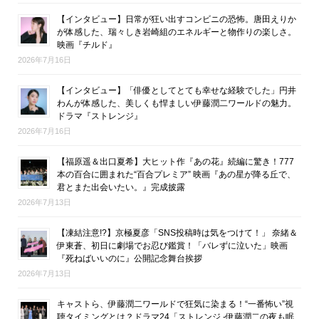
【インタビュー】日常が狂い出すコンビニの恐怖。唐田えりか
が体感した、瑞々しき岩崎組のエネルギーと物作りの楽しさ。
映画『チルド』
2026年7月16日
【インタビュー】「俳優としてとても幸せな経験でした」円井
わんが体感した、美しくも悍ましい伊藤潤二ワールドの魅力。
ドラマ『ストレンジ』
2026年7月16日
【福原遥＆出口夏希】大ヒット作『あの花』続編に驚き！777
本の百合に囲まれた“百合プレミア” 映画『あの星が降る丘で、
君とまた出会いたい。』完成披露
2026年7月13日
【凍結注意!?】京極夏彦「SNS投稿時は気をつけて！」 奈緒＆
伊東蒼、初日に劇場でお忍び鑑賞！「バレずに泣いた」映画
『死ねばいいのに』公開記念舞台挨拶
2026年7月13日
キャストら、伊藤潤二ワールドで狂気に染まる！“一番怖い”視
聴タイミングとは？ドラマ24「ストレンジ -伊藤潤二の夜も眠