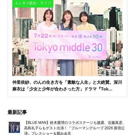
エンタメ総合・ライフ
仲里依紗、のんの生き方を「素敵な人生」と大絶賛。深川
麻衣は「少女と少年が合わさった方」ドラマ『Tok...
最新記事
【BLUE MAN】鈴木愛理のコラボステージも披露。近藤真彦、
高島礼子らもゲスト出演！『ブルーマングループ 2026 新宿公
演』プレスショー＆囲み会見