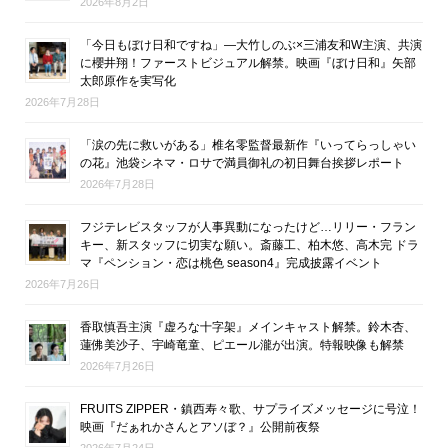
2026年8月2日
「今日もぼけ日和ですね」―大竹しのぶ×三浦友和W主演、共演
に櫻井翔！ファーストビジュアル解禁。映画『ぼけ日和』矢部
太郎原作を実写化
2026年7月28日
「涙の先に救いがある」椎名零監督最新作『いってらっしゃい
の花』池袋シネマ・ロサで満員御礼の初日舞台挨拶レポート
2026年7月28日
フジテレビスタッフが人事異動になったけど…リリー・フラン
キー、新スタッフに切実な願い。斎藤工、柏木悠、高木完 ドラ
マ『ペンション・恋は桃色 season4』完成披露イベント
2026年7月26日
香取慎吾主演『虚ろな十字架』メインキャスト解禁。鈴木杏、
蓮佛美沙子、宇崎竜童、ピエール瀧が出演。特報映像も解禁
2026年7月26日
FRUITS ZIPPER・鎮西寿々歌、サプライズメッセージに号泣！
映画『だぁれかさんとアソぼ？』公開前夜祭