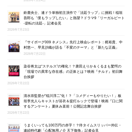
2026年7月24日
鈴鹿央士、連ドラ単独初主演作で「法廷ラップ」に挑戦！稲垣
吾郎も「僕もラップしたい」と熱望？ドラマ9「リーガルビート
-逆転の法廷-」記者会見
2026年7月23日
『サイボーグ009 ネメシス』先行上映会レポート：梶裕貴、中
村悠一、早見沙織が語る「不変のテーマ」と「新たな正義」
2026年7月22日
染谷将太は“ステルス”の権化！？唐田えりか＆くるまも驚愕の
「現場での異常な存在感」の正体とは？映画『チルド』初日舞
台挨拶
2026年7月22日
清水崇監督が“稲川淳二”化！？「コメディーもやりたい！」板
垣李光人らキャストが浴衣＆提灯ルックで登場！映画『口に関
するアンケート』夏休み直前！公開記念舞台挨拶
2026年7月22日
うまくいっても100万円の赤字！？侍タイムスリッパー外伝・
連続時代劇「心配無用ノ介 天下御免」記者会見