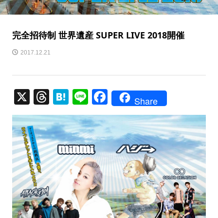
完全招待制 世界遺産 SUPER LIVE 2018開催
2017.12.21
X
T
H
Li
F
Share
hr
at
n
a
e
e
e
c
a
n
e
d
a
b
s
o
o
k