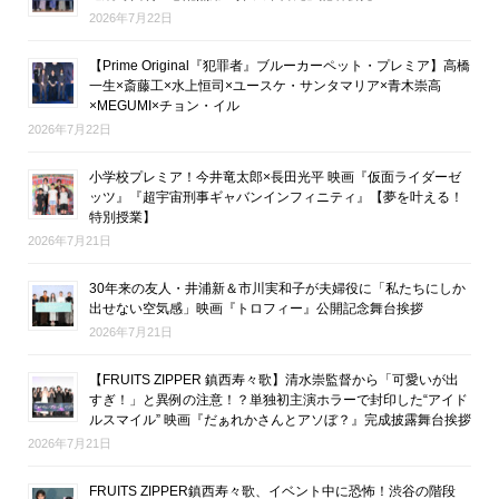
2026年7月22日
【Prime Original『犯罪者』ブルーカーペット・プレミア】高橋
一生×斎藤工×水上恒司×ユースケ・サンタマリア×青木崇高
×MEGUMI×チョン・イル
2026年7月22日
小学校プレミア！今井竜太郎×長田光平 映画『仮面ライダーゼ
ッツ』『超宇宙刑事ギャバンインフィニティ』【夢を叶える！
特別授業】
2026年7月21日
30年来の友人・井浦新＆市川実和子が夫婦役に「私たちにしか
出せない空気感」映画『トロフィー』公開記念舞台挨拶
2026年7月21日
【FRUITS ZIPPER 鎮西寿々歌】清水崇監督から「可愛いが出
すぎ！」と異例の注意！？単独初主演ホラーで封印した“アイド
ルスマイル” 映画『だぁれかさんとアソぼ？』完成披露舞台挨拶
2026年7月21日
FRUITS ZIPPER鎮西寿々歌、イベント中に恐怖！渋谷の階段