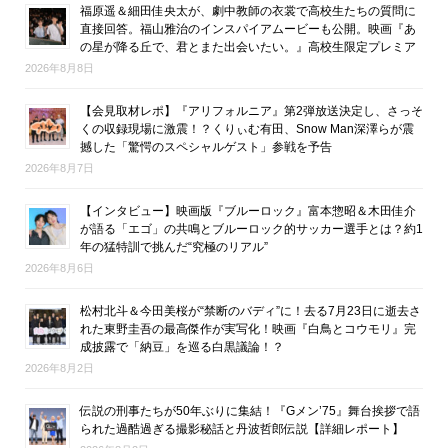
福原遥＆細田佳央太が、劇中教師の衣裳で高校生たちの質問に
直接回答。福山雅治のインスパイアムービーも公開。映画『あ
の星が降る丘で、君とまた出会いたい。』高校生限定プレミア
2026年8月8日
【会見取材レポ】『アリフォルニア』第2弾放送決定し、さっそ
くの収録現場に激震！？くりぃむ有田、Snow Man深澤らが震
撼した「驚愕のスペシャルゲスト」参戦を予告
2026年8月7日
【インタビュー】映画版『ブルーロック』富本惣昭＆木田佳介
が語る「エゴ」の共鳴とブルーロック的サッカー選手とは？約1
年の猛特訓で挑んだ“究極のリアル”
2026年8月6日
松村北斗＆今田美桜が“禁断のバディ”に！去る7月23日に逝去さ
れた東野圭吾の最高傑作が実写化！映画『白鳥とコウモリ』完
成披露で「納豆」を巡る白黒議論！？
2026年8月2日
伝説の刑事たちが50年ぶりに集結！『Gメン’75』舞台挨拶で語
られた過酷過ぎる撮影秘話と丹波哲郎伝説【詳細レポート】