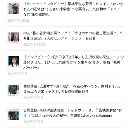
【4ショットインタビュー】藤林泰也も驚愕！ヒロイン・ゆいか
れんの正体は“うるさい小学生”？小栗有以、京典和玖『ドライ
な同期の溺愛癖』
2026年7月10日
のん×藤ヶ谷太輔が再タッグ！「幸せカナコの殺し屋生活２」9
月配信決定、2人のセルフィーショットも到着
2026年7月10日
【インタビュー】桜井日奈子が7年ぶり主演映画の号泣シーンで
爆発させた、剥き出しの感情と“今を生きる”尊さ。映画『死神
バーバー』
2026年7月8日
西島秀俊×広瀬すず×瀬々敬久『存在のすべてを』仲村トオル、
斎藤工ら追加キャスト6名＆特報映像解禁
2026年7月8日
吉岡里帆×奈緒W主演映画『シャドウワーク』予告映像解禁 “お
うち”に隠された殺人の秘密。主題歌はharuka nakamura
2026年7月8日