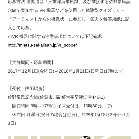
応募方法:世界遺産「三重津海軍所跡」及び隣接する佐野常民記
念館で実施する VR 機器などを使用した体験型クイズラリー
「アーティストからの挑戦状」に参加し、答えを解答用紙に記
入して応募。
※VR 機器に関する注意事項については下記確認
http://mietsu-sekaiisan.jp/vr_scope/
【実施期間・応募期間】
2017年12月1日(金曜日)～2018年1月21日(日曜日)17時まで
【受付・投函場所】
佐野常民記念館(佐賀市川副町大字早津江津446-1)
・開館時間 9時～17時(クイズ受付は、16時30分まで)
・休館日 月曜日(祝日の場合は翌日)、年末年始(12月29日～1月
3日)