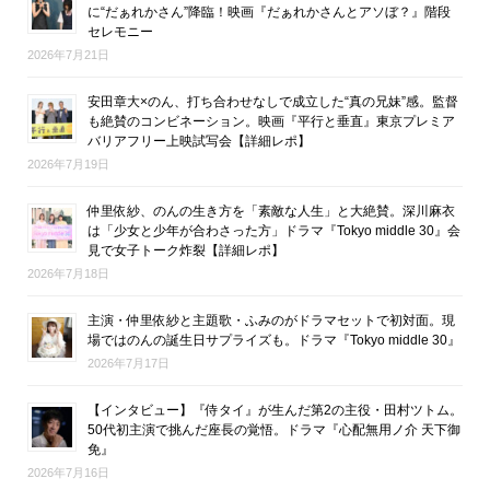
に“だぁれかさん”降臨！映画『だぁれかさんとアソぼ？』階段
セレモニー
2026年7月21日
安田章大×のん、打ち合わせなしで成立した“真の兄妹”感。監督
も絶賛のコンビネーション。映画『平行と垂直』東京プレミア
バリアフリー上映試写会【詳細レポ】
2026年7月19日
仲里依紗、のんの生き方を「素敵な人生」と大絶賛。深川麻衣
は「少女と少年が合わさった方」ドラマ『Tokyo middle 30』会
見で女子トーク炸裂【詳細レポ】
2026年7月18日
主演・仲里依紗と主題歌・ふみのがドラマセットで初対面。現
場ではのんの誕生日サプライズも。ドラマ『Tokyo middle 30』
2026年7月17日
【インタビュー】『侍タイ』が生んだ第2の主役・田村ツトム。
50代初主演で挑んだ座長の覚悟。ドラマ『心配無用ノ介 天下御
免』
2026年7月16日