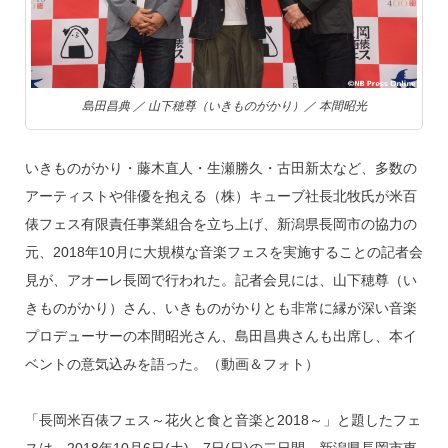
k
島田昌典 ／ 山下穂尊（いきものがかり）／ 本間昭光
いきものがかり・藤木直人・生瀬勝久・古田新太など、多数の
アーティストや俳優を抱える（株）キューブ社長北牧氏が米百
俵フェス有限責任事業組合を立ち上げ、新潟県長岡市の協力の
元、2018年10月に大規模な音楽フェスを実施することの記者会
見が、アオーレ長岡で行われた。記者会見には、山下穂尊（い
きものがかり）さん、いきものがかりとも非常に縁が深い音楽
プロデューサーの本間昭光さん、島田昌典さんも出席し、本イ
ベントの意気込みを語った。（動画＆フォト）
「長岡米百俵フェス～花火と食と音楽と2018～」と題したフェ
スは、2018年10月6日(土)、7日(日)の二日間、新潟県長岡市東