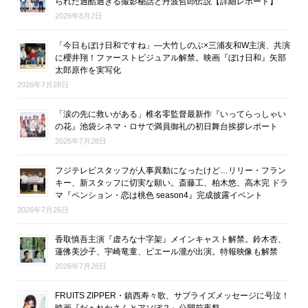
られた過酷過ぎる撮影秘話と丹波哲郎伝説【詳細レポート】
2026年8月2日
「今日もぼけ日和ですね」―大竹しのぶ×三浦友和W主演、共演
に櫻井翔！ファーストビジュアル解禁。映画『ぼけ日和』矢部
太郎原作を実写化
2026年7月28日
「涙の先に救いがある」椎名零監督最新作『いってらっしゃい
の花』池袋シネマ・ロサで満員御礼の初日舞台挨拶レポート
2026年7月28日
フジテレビスタッフが人事異動になったけど…リリー・フラン
キー、新スタッフに切実な願い。斎藤工、柏木悠、高木完 ドラ
マ『ペンション・恋は桃色 season4』完成披露イベント
2026年7月26日
香取慎吾主演『虚ろな十字架』メインキャスト解禁。鈴木杏、
蓮佛美沙子、宇崎竜童、ピエール瀧が出演。特報映像も解禁
2026年7月26日
FRUITS ZIPPER・鎮西寿々歌、サプライズメッセージに号泣！
映画『だぁれかさんとアソぼ？』公開前夜祭