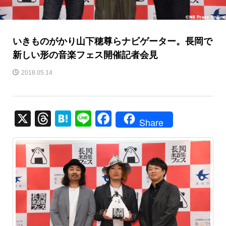
いきものがかり山下穂尊らナビゲーター。長岡で
新しい形の音楽フェス開催記者会見
2018.05.14
X
T
H
Li
F
Share
hr
at
n
a
e
e
e
c
a
n
e
d
a
b
s
o
o