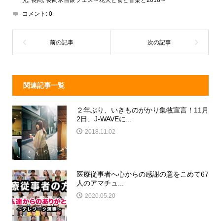
d
a
b
コメント:
0
s
o
o
k
関連記事一覧
２年ぶり、いきものがかり集牧宣言！11月
2日、J-WAVEに...
2018.11.02
医療従事者へ心からの感謝の意をこめて67
人のアマチュ...
2020.05.20