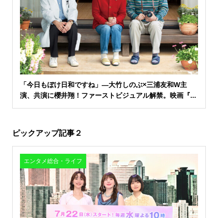
「今日もぼけ日和ですね」―大竹しのぶ×三浦友和W主
演、共演に櫻井翔！ファーストビジュアル解禁。映画『...
ピックアップ記事２
エンタメ総合・ライフ