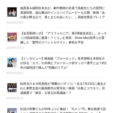
福原遥＆細田佳央太が、劇中教師の衣裳で高校生たちの質問に
直接回答。福山雅治のインスパイアムービーも公開。映画『あ
の星が降る丘で、君とまた出会いたい。』高校生限定プレミア
2026年8月8日
【会見取材レポ】『アリフォルニア』第2弾放送決定し、さっそ
くの収録現場に激震！？くりぃむ有田、Snow Man深澤らが震
撼した「驚愕のスペシャルゲスト」参戦を予告
2026年8月7日
【インタビュー】映画版『ブルーロック』富本惣昭＆木田佳介
が語る「エゴ」の共鳴とブルーロック的サッカー選手とは？約1
年の猛特訓で挑んだ“究極のリアル”
2026年8月6日
松村北斗＆今田美桜が“禁断のバディ”に！去る7月23日に逝去さ
れた東野圭吾の最高傑作が実写化！映画『白鳥とコウモリ』完
成披露で「納豆」を巡る白黒議論！？
2026年8月2日
伝説の刑事たちが50年ぶりに集結！『Gメン’75』舞台挨拶で語