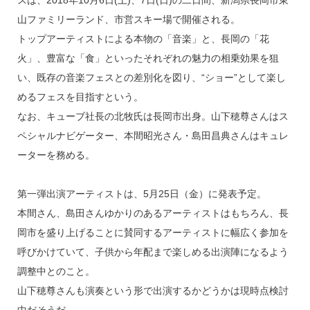
山ファミリーランド、市営スキー場で開催される。
トップアーティストによる本物の「音楽」と、長岡の「花
火」、豊富な「食」といったそれぞれの魅力の相乗効果を狙
い、既存の音楽フェスとの差別化を図り、“ショー”として楽し
めるフェスを目指すという。
なお、キューブ社長の北牧氏は長岡市出身。山下穂尊さんはス
ペシャルナビゲーター、本間昭光さん・島田昌典さんはキュレ
ーターを務める。
第一弾出演アーティストは、5月25日（金）に発表予定。
本間さん、島田さんゆかりのあるアーティストはもちろん、長
岡市を盛り上げることに賛同するアーティストに幅広く参加を
呼びかけていて、子供から年配まで楽しめる出演陣になるよう
調整中とのこと。
山下穂尊さんも演奏という形で出演するかどうかは現時点検討
中だそうだ。