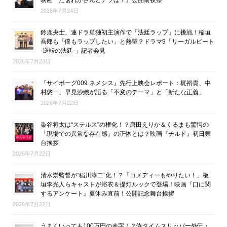
2026年7月24日
鈴鹿央士、連ドラ単独初主演作で「法廷ラップ」に挑戦！稲垣
吾郎も「僕もラップしたい」と熱望？ドラマ9「リーガルビート
-逆転の法廷-」記者会見
2026年7月23日
『サイボーグ009 ネメシス』先行上映会レポート：梶裕貴、中
村悠一、早見沙織が語る「不変のテーマ」と「新たな正義」
2026年7月22日
染谷将太は“ステルス”の権化！？唐田えりか＆くるまも驚愕の
「現場での異常な存在感」の正体とは？映画『チルド』初日舞
台挨拶
2026年7月22日
清水崇監督が“稲川淳二”化！？「コメディーもやりたい！」板
垣李光人らキャストが浴衣＆提灯ルックで登場！映画『口に関
するアンケート』夏休み直前！公開記念舞台挨拶
2026年7月22日
うまくいっても100万円の赤字！？侍タイムスリッパー外伝・