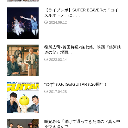
【ライブレポ】SUPER BEAVERの「コイ
スルオトメ」に、...
2024.09.12
役所広司×菅田将暉×森七菜、映画『銀河鉄
道の父』場面...
2023.03.14
“ゆず”もGo!Go!GUITARも20周年！
2017.04.28
咲妃みゆ「避けて通ってきた道のド真ん中
を突き進んで...