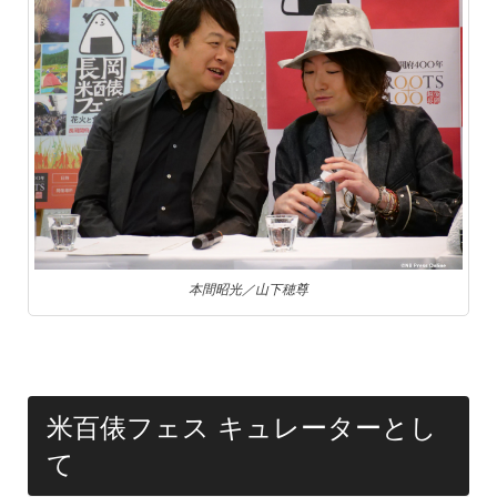
本間昭光／山下穂尊
米百俵フェス キュレーターとし
て