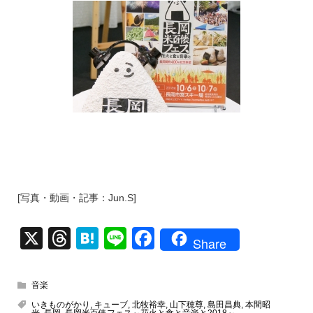
[写真・動画・記事：Jun.S]
X
T
H
Li
F
Share
hr
at
n
a
e
e
e
c
音楽
a
n
e
いきものがかり
,
キューブ
,
北牧裕幸
,
山下穂尊
,
島田昌典
,
本間昭
光
,
長岡
,
長岡米百俵フェス～花火と食と音楽と2018～