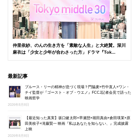
仲里依紗、のんの生き方を「素敵な人生」と大絶賛。深川
麻衣は「少女と少年が合わさった方」ドラマ『Tok...
最新記事
ブルース・リーの精神が息づく現場？門脇麦×竹中直人×ワン・
チイ監督が『ゴースト・オブ・ウエノ』FCCJ記者会見で語った
映画哲学
2026年8月8日
【最近知った真実】坂口健太郎×早瀬憩×堀田真由×倉田瑛茉×原
田美枝子×滝藤賢一 映画『私はあなたを知らない、』完成披露
上映
2026年8月8日