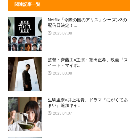
関連記事一覧
Netflix「今際の国のアリス」シーズン3の
配信日決定！...
2025.07.08
監督：齊藤工×主演：窪田正孝、映画『ス
イート・マイホ...
2023.03.08
生駒里奈×井上祐貴、ドラマ『にがくてあ
まい』追加キャ...
2023.04.07