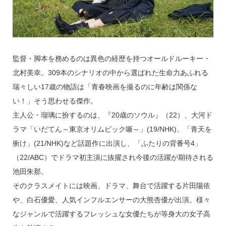
監督・脚本を務めるのは異色の経歴を持つオールドルーキー・
北村美幸。309本のシナリオの中から選ばれた生命力あふれる
瑞々しい17歳の物語は「青春映画を撮るのに年齢は関係な
い！」そう思わせる傑作。
主人公・瑠璃に扮するのは、『20歳のソウル』（22）、大河ド
ラマ「いだてん～東京オリムピック噺～」(19/NHK)、「青天を
衝け」(21/NHK)など話題作に出演し、「ふたりの背番号4」
（22/ABC）でドラマ初主演に抜擢され今後の活躍が期待される
池田朱那。
そのクラスメイトには映画、ドラマ、舞台で活躍する片田陽依
や、白石優愛、人気インフルエンサーの大熊杏優が出演。様々
なジャンルで活躍するフレッシュな女優たちが等身大の女子高