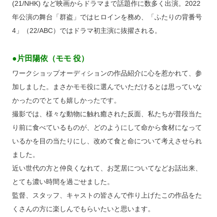
(21/NHK) など映画からドラマまで話題作に数多く出演。2022
年公演の舞台「群盗」ではヒロインを務め、「ふたりの背番号
4」（22/ABC）ではドラマ初主演に抜擢される。
●片田陽依（モモ 役）
ワークショップオーディションの作品紹介に心を惹かれて、参
加しました。まさかモモ役に選んでいただけるとは思っていな
かったのでとても嬉しかったです。
撮影では、様々な動物に触れ癒された反面、私たちが普段当た
り前に食べているものが、どのようにして命から食材になって
いるかを目の当たりにし、改めて食と命について考えさせられ
ました。
近い世代の方と仲良くなれて、お芝居についてなどお話出来、
とても濃い時間を過ごせました。
監督、スタッフ、キャストの皆さんで作り上げたこの作品をた
くさんの方に楽しんでもらいたいと思います。