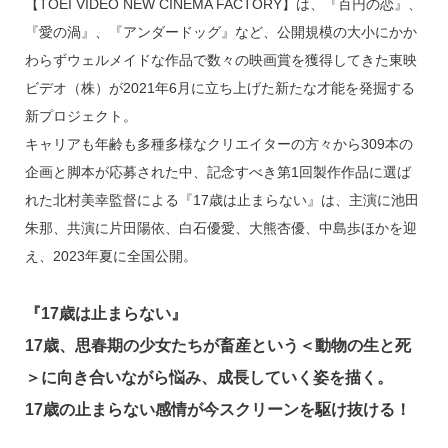
o
【TOEI VIDEO NEW CINEMA FACTORY】は、『百円の恋』、
k
『愛の渦』、『アンダードッグ』など、公開規模の大小にかか
わらずウェルメイドな作品で数々の映画賞を獲得してきた東映
ビデオ（株）が2021年6月に立ち上げた新たな才能を発掘する
新プロジェクト。
キャリアも年齢も多種多様なクリエイターの方々から309本の
企画と脚本が応募された中、記念すべき第1回製作作品に選ば
れた北村美幸監督による『17歳は止まらない』は、主演に池田
朱那、共演に片田陽依、白石優愛、大熊杏優、中島歩ほかを迎
え、2023年夏に全国公開。
『17歳は止まらない』
17歳、思春期の少女たちが畜産という＜動物の生と死
＞に向き合いながら悩み、成長していく姿を描く。
17歳の止まらない感情が今スクリーンを駆け抜ける！