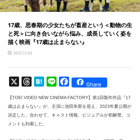
17歳、思春期の少女たちが畜産という＜動物の生
と死＞に向き合いながら悩み、成長していく姿を
描く映画『17歳は止まらない』
2022.11.01
X
T
H
Li
F
Share
hr
at
n
a
【TOEI VIDEO NEW CINEMA FACTORY】第1回製作作品『17
e
e
e
c
歳は止まらない』が、主演に池田朱那を迎え、2023年夏公開が
a
n
e
決定した。合わせて、キャスト情報、ビジュアルが初解禁。コ
d
a
b
メントも到着した。
s
o