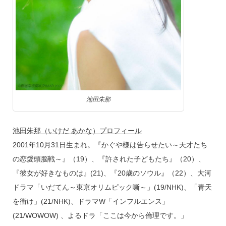
池田朱那
池田朱那（いけだ あかな）プロフィール
2001年10月31日生まれ。『かぐや様は告らせたい～天才たち
の恋愛頭脳戦～』（19）、『許された子どもたち』（20）、
『彼女が好きなものは』(21)、『20歳のソウル』（22）、大河
ドラマ「いだてん～東京オリムピック噺～」(19/NHK)、「青天
を衝け」(21/NHK)、ドラマW「インフルエンス」
(21/WOWOW) 、よるドラ「ここは今から倫理です。」