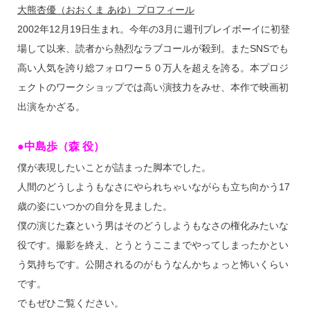
大熊杏優（おおくま あゆ）プロフィール
2002年12月19日生まれ。今年の3月に週刊プレイボーイに初登
場して以来、読者から熱烈なラブコールが殺到。またSNSでも
高い人気を誇り総フォロワー５０万人を超えを誇る。本プロジ
ェクトのワークショップでは高い演技力をみせ、本作で映画初
出演をかざる。
●中島歩（森 役）
僕が表現したいことが詰まった脚本でした。
人間のどうしようもなさにやられちゃいながらも立ち向かう17
歳の姿にいつかの自分を見ました。
僕の演じた森という男はそのどうしようもなさの権化みたいな
役です。撮影を終え、とうとうここまでやってしまったかとい
う気持ちです。公開されるのがもうなんかちょっと怖いくらい
です。
でもぜひご覧ください。