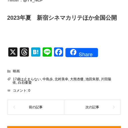
2023年夏 新宿シネマカリテほか全国公開
X
T
H
Li
F
Share
hr
at
n
a
e
e
e
c
映画
a
n
e
17歳は止まらない
,
中島歩
,
北村美幸
,
大熊杏優
,
池田朱那
,
片田陽
依
,
白石優愛
d
a
b
コメント:
0
s
o
o
k