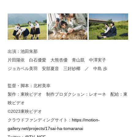
出演：池田朱那
片田陽依 白石優愛 大熊杏優 青山凱 中澤実子
ジョカベル美羽 安部夏音 三好紗椰 ／ 中島 歩
監督・脚本：北村美幸
製作：東映ビデオ 制作プロダクション：レオーネ 配給：東
映ビデオ
©2023東映ビデオ
クラウドファンディングサイト：
https://motion-
gallery.net/projects/17sai-ha-tomaranai
Twitter：
@TV_NCF