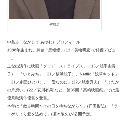
中島歩
中島歩（なかじま あゆむ）プロフィール
1988年生まれ。舞台「黒蜥蜴」(13／美輪明宏)で俳優デビュ
ー。
主な出演作に映画「グッド・ストライプス」（15／岨手由貴
子）、「いとみち」（21／横浜聡子）、Netflix「浅草キッド」
（21／劇団ひとり）、「愛なのに」(22／城定秀夫)、「よだか
の片想い」(22／安川有果)など。第35回「高崎映画祭」では最
優秀助演俳優賞を受賞。
本年は「散歩時間〜その日を待ちながら〜」(戸田彬弘)、「ラ
ーゲリより愛を込めて」(瀬々敬久)が公開予定。