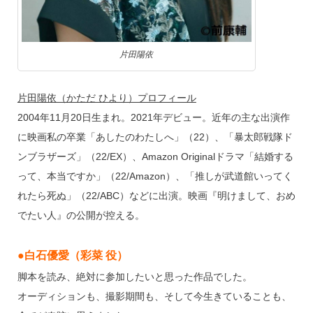
片田陽依
片田陽依（かただ ひより）プロフィール
2004年11月20日生まれ。2021年デビュー。近年の主な出演作
に映画私の卒業「あしたのわたしへ」（22）、「暴太郎戦隊ド
ンブラザーズ」（22/EX）、Amazon Originalドラマ「結婚する
って、本当ですか」（22/Amazon）、「推しが武道館いってく
れたら死ぬ」（22/ABC）などに出演。映画『明けまして、おめ
でたい人』の公開が控える。
●白石優愛（彩菜 役）
脚本を読み、絶対に参加したいと思った作品でした。
オーディションも、撮影期間も、そして今生きていることも、