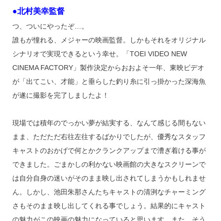
●北村美幸監督
つ、ついにやったぞ…。
誰もが憧れる、メジャーの映画監督。しかもそれをオリジナル
シナリオで実現できるという幸せ。「TOEI VIDEO NEW
CINEMA FACTORY」製作決定からおおよそ一年、東映ビデオ
が「出てこい、才能」と垂らした釣り糸に引っ掛かった深海魚
が遂に撮影を完了しましたよ！
現場では積年のでっかい夢が結実する、なんて感じる間もない
まま、ただただ右往左往するばかりでしたが、優秀なスタッフ
キャストのおかげで何とかクランクアップまで漕ぎ着ける事が
できました。ごまかしの利かない映画館の大きなスクリーンで
は自分自身の迷いがそのまま映し出されてしまうかもしれませ
ん。しかし、池田朱那さんたちキャストの清洌なチャーミング
さもそのまま映し出してくれる事でしょう。結果的にキャスト
の魅力がこの映画の魅力になっていると思います。また、そう