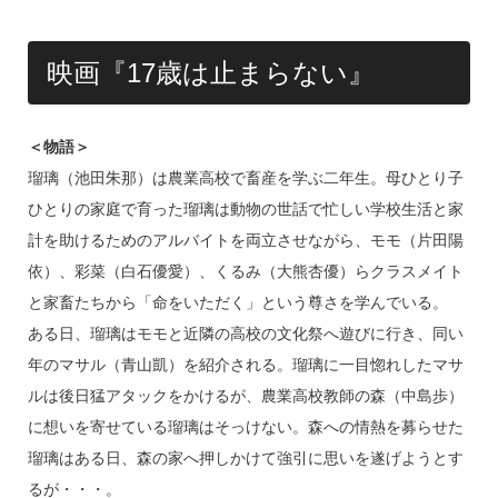
映画『17歳は止まらない』
＜物語＞
瑠璃（池田朱那）は農業高校で畜産を学ぶ二年生。母ひとり子
ひとりの家庭で育った瑠璃は動物の世話で忙しい学校生活と家
計を助けるためのアルバイトを両立させながら、モモ（片田陽
依）、彩菜（白石優愛）、くるみ（大熊杏優）らクラスメイト
と家畜たちから「命をいただく」という尊さを学んでいる。
ある日、瑠璃はモモと近隣の高校の文化祭へ遊びに行き、同い
年のマサル（青山凱）を紹介される。瑠璃に一目惚れしたマサ
ルは後日猛アタックをかけるが、農業高校教師の森（中島歩）
に想いを寄せている瑠璃はそっけない。森への情熱を募らせた
瑠璃はある日、森の家へ押しかけて強引に思いを遂げようとす
るが・・・。