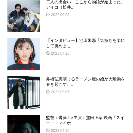
二人の出会い、ここから物語が始まった。
アイコ（松井...
2022.09.08
【インタビュー】池田朱那「気持ちを楽に
して挑めまし...
2023.07.26
井桁弘恵演じるラーメン屋の娘が大騒動を
巻き起こす。...
2023.03.06
監督：齊藤工×主演：窪田正孝 映画『スイ
ート・マイホ...
2023.04.26