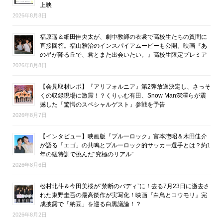
上映
2026年8月8日
福原遥＆細田佳央太が、劇中教師の衣裳で高校生たちの質問に
直接回答。福山雅治のインスパイアムービーも公開。映画『あ
の星が降る丘で、君とまた出会いたい。』高校生限定プレミア
2026年8月8日
【会見取材レポ】『アリフォルニア』第2弾放送決定し、さっそ
くの収録現場に激震！？くりぃむ有田、Snow Man深澤らが震
撼した「驚愕のスペシャルゲスト」参戦を予告
2026年8月7日
【インタビュー】映画版『ブルーロック』富本惣昭＆木田佳介
が語る「エゴ」の共鳴とブルーロック的サッカー選手とは？約1
年の猛特訓で挑んだ“究極のリアル”
2026年8月6日
松村北斗＆今田美桜が“禁断のバディ”に！去る7月23日に逝去さ
れた東野圭吾の最高傑作が実写化！映画『白鳥とコウモリ』完
成披露で「納豆」を巡る白黒議論！？
2026年8月2日