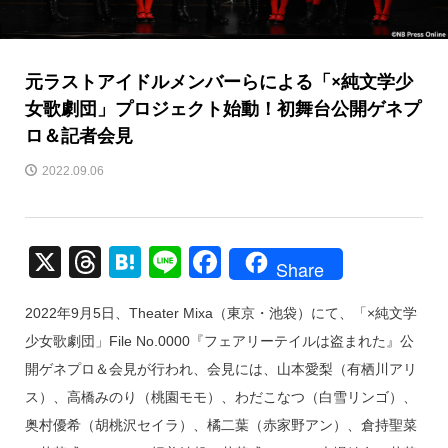
元ラストアイドルメンバーらによる「×純文学少
女歌劇団」プロジェクト始動！初舞台公開ゲネプ
ロ＆記者会見
2022.09.06
X
T
H
Li
F
Share
hr
at
n
a
2022年9月5日、Theater Mixa（東京・池袋）にて、「×純文学
e
e
e
c
少女歌劇団」File No.0000『フェアリーテイルは盗まれた』公
a
n
e
開ゲネプロ＆会見が行われ、会見には、山本愛梨（有栖川アリ
d
a
b
ス）、高橋みのり（桃園モモ）、わだこなつ（白雪リンゴ）、
s
o
奥村優希（胡桃沢セイラ）、橘二葉（赤家野アン）、倉持聖菜