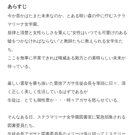
あらすじ
今か昔かはたまた未来なのか。とある暗い森の中に佇むステラ
マリーナ女学園。
規律と清楚と女性らしさを重んじ“女性はいつでも可愛げのある
嘘をつかなければならない”と教師たちに教えられる女学生た
ち。
ここを無事に卒業できれば権威ある殿方との素晴らしい未来が
待っている。
厳しい選挙を勝ち抜いた栗捨アガサ生徒会長を筆頭に日々、清
く正しく美しく生活しているはずであるが
生徒は、とても個性豊か・・・時々アガサを怒らせている。
そんなある日、ステラマリーナ女学園図書室に緊急招集される
図書委員たち。
生徒会長アガサと図書委員長のメリーは張り切ってミステリー