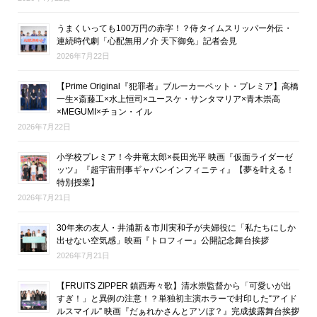
うまくいっても100万円の赤字！？侍タイムスリッパー外伝・
連続時代劇「心配無用ノ介 天下御免」記者会見
2026年7月22日
【Prime Original『犯罪者』ブルーカーペット・プレミア】高橋
一生×斎藤工×水上恒司×ユースケ・サンタマリア×青木崇高
×MEGUMI×チョン・イル
2026年7月22日
小学校プレミア！今井竜太郎×長田光平 映画『仮面ライダーゼ
ッツ』『超宇宙刑事ギャバンインフィニティ』【夢を叶える！
特別授業】
2026年7月21日
30年来の友人・井浦新＆市川実和子が夫婦役に「私たちにしか
出せない空気感」映画『トロフィー』公開記念舞台挨拶
2026年7月21日
【FRUITS ZIPPER 鎮西寿々歌】清水崇監督から「可愛いが出
すぎ！」と異例の注意！？単独初主演ホラーで封印した“アイド
ルスマイル” 映画『だぁれかさんとアソぼ？』完成披露舞台挨拶