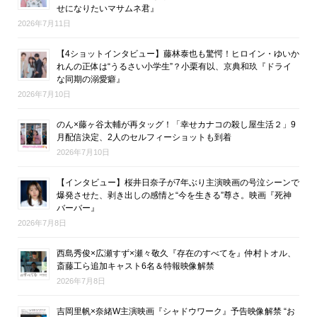
せになりたいマサムネ君』
2026年7月11日
【4ショットインタビュー】藤林泰也も驚愕！ヒロイン・ゆいか
れんの正体は“うるさい小学生”？小栗有以、京典和玖『ドライ
な同期の溺愛癖』
2026年7月10日
のん×藤ヶ谷太輔が再タッグ！「幸せカナコの殺し屋生活２」9
月配信決定、2人のセルフィーショットも到着
2026年7月10日
【インタビュー】桜井日奈子が7年ぶり主演映画の号泣シーンで
爆発させた、剥き出しの感情と“今を生きる”尊さ。映画『死神
バーバー』
2026年7月8日
西島秀俊×広瀬すず×瀬々敬久『存在のすべてを』仲村トオル、
斎藤工ら追加キャスト6名＆特報映像解禁
2026年7月8日
吉岡里帆×奈緒W主演映画『シャドウワーク』予告映像解禁 “お