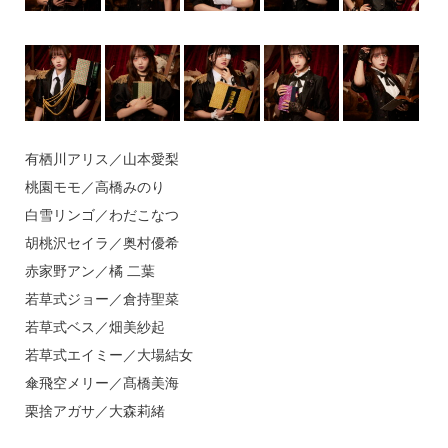
有栖川アリス／山本愛梨
桃園モモ／高橋みのり
白雪リンゴ／わだこなつ
胡桃沢セイラ／奥村優希
赤家野アン／橘 二葉
若草式ジョー／倉持聖菜
若草式ベス／畑美紗起
若草式エイミー／大場結女
傘飛空メリー／髙橋美海
栗捨アガサ／大森莉緒