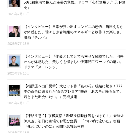
50代初主演で挑んだ座長の覚悟。ドラマ『心配無用ノ介 天下御
免』
2026年7月16日
【インタビュー】日常が狂い出すコンビニの恐怖。唐田えりか
が体感した、瑞々しき岩崎組のエネルギーと物作りの楽しさ。
映画『チルド』
2026年7月16日
【インタビュー】「俳優としてとても幸せな経験でした」円井
わんが体感した、美しくも悍ましい伊藤潤二ワールドの魅力。
ドラマ『ストレンジ』
2026年7月16日
【福原遥＆出口夏希】大ヒット作『あの花』続編に驚き！777
本の百合に囲まれた“百合プレミア” 映画『あの星が降る丘で、
君とまた出会いたい。』完成披露
2026年7月13日
【凍結注意!?】京極夏彦「SNS投稿時は気をつけて！」 奈緒＆
伊東蒼、初日に劇場でお忍び鑑賞！「バレずに泣いた」映画
『死ねばいいのに』公開記念舞台挨拶
2026年7月13日