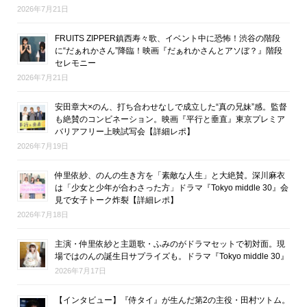
2026年7月21日
FRUITS ZIPPER鎮西寿々歌、イベント中に恐怖！渋谷の階段
に“だぁれかさん”降臨！映画『だぁれかさんとアソぼ？』階段
セレモニー
2026年7月21日
安田章大×のん、打ち合わせなしで成立した“真の兄妹”感。監督
も絶賛のコンビネーション。映画『平行と垂直』東京プレミア
バリアフリー上映試写会【詳細レポ】
2026年7月19日
仲里依紗、のんの生き方を「素敵な人生」と大絶賛。深川麻衣
は「少女と少年が合わさった方」ドラマ『Tokyo middle 30』会
見で女子トーク炸裂【詳細レポ】
2026年7月18日
主演・仲里依紗と主題歌・ふみのがドラマセットで初対面。現
場ではのんの誕生日サプライズも。ドラマ『Tokyo middle 30』
2026年7月17日
【インタビュー】『侍タイ』が生んだ第2の主役・田村ツトム。