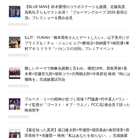
【BLUE MAN】鈴木愛理のコラボステージも披露。近藤真彦、
高島礼子らもゲスト出演！『ブルーマングループ 2026 新宿公
演』プレスショー＆囲み会見
2026年8月9日
ILLIT・YUNAH「橋本環奈さんとデートしたい♪」山下美月にサ
プライズも！チェ・ジョンヒョプ×勝地涼×加納愛子×桜田通×東
村アキコ ドラマ『バカンスの法則』プレミアイベント
2026年8月9日
難しいテーマで映像化困難と言われ、構想18年。西島秀俊×黒
木華×宮藤官九郎×柴咲コウ×片岡鶴太郎×中島哲也 映画『時には
懺悔を』完成披露試写会
2026年8月8日
ブルース・リーの精神が息づく現場？門脇麦×竹中直人×ワン・
チイ監督が『ゴースト・オブ・ウエノ』FCCJ記者会見で語った
映画哲学
2026年8月8日
【最近知った真実】坂口健太郎×早瀬憩×堀田真由×倉田瑛茉×原
田美枝子×滝藤賢一 映画『私はあなたを知らない、』完成披露