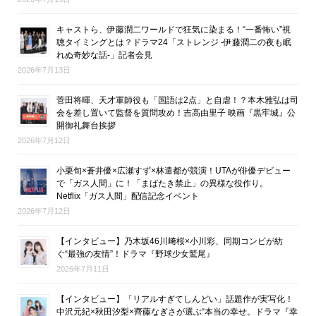
キャストら、伊藤潤二ワールドで狂気に染まる！“一番怖い”視
聴タイミングとは？ドラマ24「ストレンジ -伊藤潤二の夜も眠
れぬ奇妙な話-」記者会見
2026年7月13日
菅田将暉、天才軍師役も「国語は2点」と自虐！？本木雅弘は司
会を差し置いて監督を質問攻め！吉高由里子 映画『黒牢城』公
開御礼舞台挨拶
2026年7月12日
小栗旬×蒼井優×広瀬すず×林遣都が競演！UTAが俳優デビュー
で「ガス人間」に！「まばたき禁止」の異様な役作り。
Netflix「ガス人間」配信記念イベント
2026年7月12日
【インタビュー】乃木坂46川﨑桜×小川彩、同期コンビが紡
ぐ“最強の友情”！ドラマ『野球少女鷲尾』
2026年7月11日
【インタビュー】「リアルすぎてしんどい」話題作が実写化！
中沢元紀×秋田汐梨×齊藤なぎさが選ぶ“本当の幸せ。ドラマ『幸