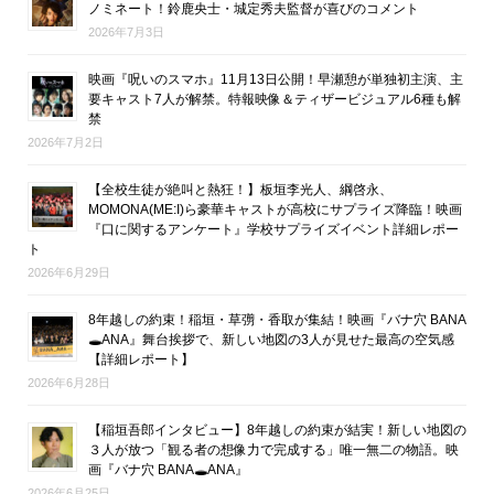
ノミネート！鈴鹿央士・城定秀夫監督が喜びのコメント
2026年7月3日
映画『呪いのスマホ』11月13日公開！早瀬憩が単独初主演、主
要キャスト7人が解禁。特報映像＆ティザービジュアル6種も解
禁
2026年7月2日
【全校生徒が絶叫と熱狂！】板垣李光人、綱啓永、
MOMONA(ME:I)ら豪華キャストが高校にサプライズ降臨！映画
『口に関するアンケート』学校サプライズイベント詳細レポー
ト
2026年6月29日
8年越しの約束！稲垣・草彅・香取が集結！映画『バナ穴 BANA
🕳ANA』舞台挨拶で、新しい地図の3人が見せた最高の空気感
【詳細レポート】
2026年6月28日
【稲垣吾郎インタビュー】8年越しの約束が結実！新しい地図の
３人が放つ「観る者の想像力で完成する」唯一無二の物語。映
画『バナ穴 BANA🕳ANA』
2026年6月25日