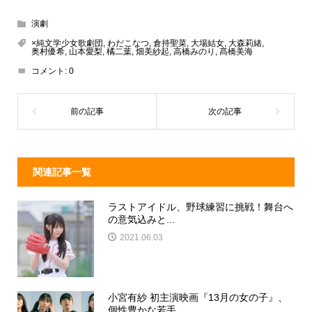
e
e
e
c
演劇
a
n
e
×純文学少女歌劇団
,
わだこなつ
,
倉持聖菜
,
大場結女
,
大森莉緒
,
奥村優希
,
山本愛梨
,
橘二葉
,
畑美紗起
,
高橋みのり
,
髙橋美海
d
a
b
コメント:
0
s
o
o
k
関連記事一覧
ラストアイドル、野球練習に挑戦！舞台へ
の意気込みと...
2021.06.03
小宮有紗 初主演映画『13月の女の子』、
個性豊かな若手...