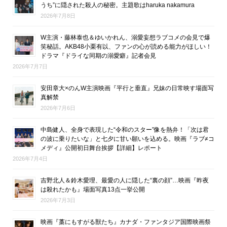
うち”に隠された殺人の秘密。主題歌はharuka nakamura
2026年7月8日
W主演・藤林泰也＆ゆいかれん、溺愛妄想ラブコメの会見で爆
笑秘話。AKB48小栗有以、ファンの心が読める能力がほしい！
ドラマ『ドライな同期の溺愛癖』記者会見
2026年7月7日
安田章大×のんW主演映画『平行と垂直』兄妹の日常映す場面写
真解禁
2026年7月6日
中島健人、全身で表現した“令和のスター”像を熱弁！「次は君
の波に乗りたいな」と七夕に甘い願いを込める。映画『ラブ≠コ
メディ』公開初日舞台挨拶【詳細】レポート
2026年7月4日
吉野北人＆鈴木愛理、最愛の人に隠した“裏の顔”…映画『昨夜
は殺れたかも』場面写真13点一挙公開
2026年7月3日
映画『藁にもすがる獣たち』カナダ・ファンタジア国際映画祭