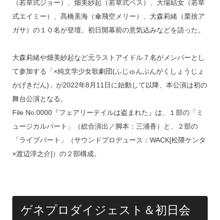
o
（若草式ジョー）、畑美紗起（若草式ベス）、大場結女（若草
k
式エイミー）、髙橋美海（傘飛空メリー）、大森莉緒（栗捨ア
ガサ）の１０名が登壇。初日開幕前の意気込みなどを語った。
大森莉緒や畑美紗起など元ラストアイドル７名がメンバーとし
て参加する「×純文学少女歌劇団(ふじゅんぶんがくしょうじょ
かげきだん)」が2022年8月11日に始動して以降、本公演は初の
舞台公演となる。
File No.0000『フェアリーテイルは盗まれた』は、１部の「ミ
ュージカルパート」（総合演出／脚本：三浦香）と、２部の
「ライブパート」（サウンドプロデュース：WACK[松隈ケンタ
×渡辺淳之介]）の２部構成。
ゲネプロダイジェスト＆初日会