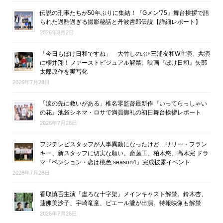
伝説の刑事たちが50年ぶりに集結！『Gメン’75』舞台挨拶で語
られた過酷過ぎる撮影秘話と丹波哲郎伝説【詳細レポート】
2026年8月2日
「今日もぼけ日和ですね」―大竹しのぶ×三浦友和W主演、共演
に櫻井翔！ファーストビジュアル解禁。映画『ぼけ日和』矢部
太郎原作を実写化
2026年7月28日
「涙の先に救いがある」椎名零監督最新作『いってらっしゃい
の花』池袋シネマ・ロサで満員御礼の初日舞台挨拶レポート
2026年7月28日
フジテレビスタッフが人事異動になったけど…リリー・フラン
キー、新スタッフに切実な願い。斎藤工、柏木悠、高木完 ドラ
マ『ペンション・恋は桃色 season4』完成披露イベント
2026年7月26日
香取慎吾主演『虚ろな十字架』メインキャスト解禁。鈴木杏、
蓮佛美沙子、宇崎竜童、ピエール瀧が出演。特報映像も解禁
2026年7月26日