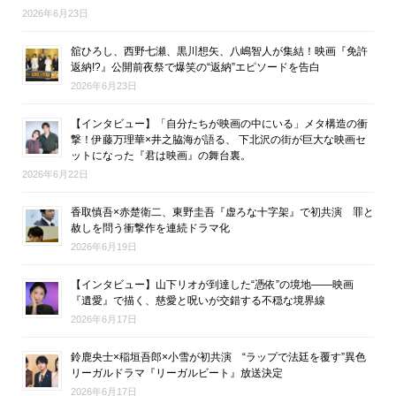
2026年6月23日
舘ひろし、西野七瀬、黒川想矢、八嶋智人が集結！映画『免許
返納!?』公開前夜祭で爆笑の“返納”エピソードを告白
2026年6月23日
【インタビュー】「自分たちが映画の中にいる」メタ構造の衝
撃！伊藤万理華×井之脇海が語る、 下北沢の街が巨大な映画セ
ットになった『君は映画』の舞台裏。
2026年6月22日
香取慎吾×赤楚衛二、東野圭吾『虚ろな十字架』で初共演 罪と
赦しを問う衝撃作を連続ドラマ化
2026年6月19日
【インタビュー】山下リオが到達した“憑依”の境地――映画
『遺愛』で描く、慈愛と呪いが交錯する不穏な境界線
2026年6月17日
鈴鹿央士×稲垣吾郎×小雪が初共演 “ラップで法廷を覆す”異色
リーガルドラマ『リーガルビート』放送決定
2026年6月17日