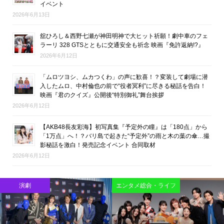
イベント
2026年6月13日
舘ひろし＆西野七瀬が神田明神で大ヒット祈願！劇中車のフェ
ラーリ 328 GTSとともに交通安全も祈念 映画『免許返納!?』
2026年6月12日
「ムロツヨシ、ムカつくわ」の声に歓喜！？変装して劇場に潜
入したムロ、中村倫也の前で“役者冥利”に尽きる秘話を告白！
映画『君のクイズ』公開後“特別御礼”舞台挨拶
2026年6月12日
【AKB48長友彩海】初写真集『予定外の瞳』は「180点」から
「1万点」へ！？バリ島で起きた“予定外”の雨と木の葉の傘…撮
影秘話を激白！発売記念イベント 合同取材
2026年6月12日
映画
映画