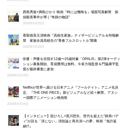
西島秀俊×満島ひかり 映画『時には懺悔を』場面写真解禁 探
偵殺害事件が導く“奇跡の物語”
2026年6月25日
香取慎吾主演映画『高校生家族』ティザービジュアル＆特報解
禁 家族全員高校生の“青春フルスロットル”開幕
2026年6月25日
俳優・声優を目指す12歳〜25歳対象「OPALIS」第2弾オーディ
ション募集開始、育成費用は無料。今泉力哉監督＆門脇康平監
督が最終審査に参加
2026年6月24日
Netflixが世界へ届ける日本アニメ『フールナイト』アニメ化決
定、『THE ONE PIECE』新ビジュアルなど続々解禁。アヌシ
ー国際アニメーション映画祭
2026年6月24日
【インタビュー】舘ひろし×黒川想矢、世代を超えた“師弟バデ
ィ”が語る「演じない」演技論と再共演への夢。映画『免許返
納!?』