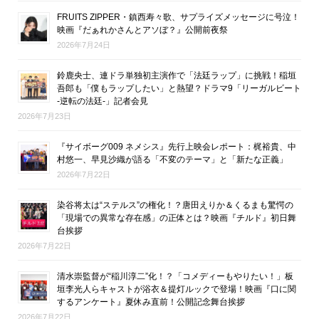
FRUITS ZIPPER・鎮西寿々歌、サプライズメッセージに号泣！
映画『だぁれかさんとアソぼ？』公開前夜祭
2026年7月24日
鈴鹿央士、連ドラ単独初主演作で「法廷ラップ」に挑戦！稲垣
吾郎も「僕もラップしたい」と熱望？ドラマ9「リーガルビート
-逆転の法廷-」記者会見
2026年7月23日
『サイボーグ009 ネメシス』先行上映会レポート：梶裕貴、中
村悠一、早見沙織が語る「不変のテーマ」と「新たな正義」
2026年7月22日
染谷将太は“ステルス”の権化！？唐田えりか＆くるまも驚愕の
「現場での異常な存在感」の正体とは？映画『チルド』初日舞
台挨拶
2026年7月22日
清水崇監督が“稲川淳二”化！？「コメディーもやりたい！」板
垣李光人らキャストが浴衣＆提灯ルックで登場！映画『口に関
するアンケート』夏休み直前！公開記念舞台挨拶
2026年7月22日