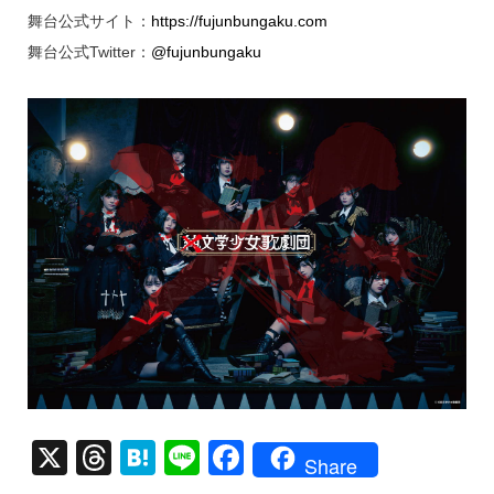
舞台公式サイト：
https://fujunbungaku.com
舞台公式Twitter：
@fujunbungaku
X
T
H
Li
F
Share
hr
at
n
a