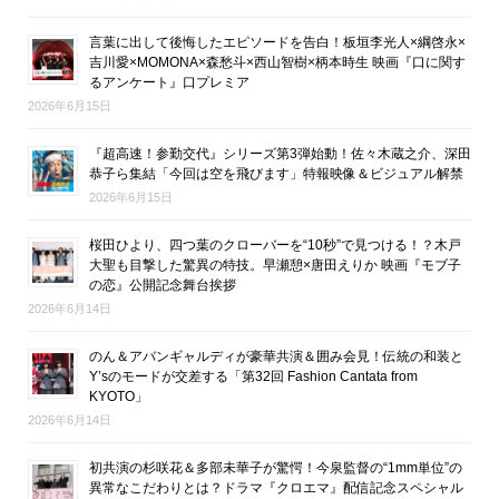
言葉に出して後悔したエピソードを告白！板垣李光人×綱啓永×
吉川愛×MOMONA×森愁斗×西山智樹×柄本時生 映画『口に関す
るアンケート』口プレミア
2026年6月15日
『超高速！参勤交代』シリーズ第3弾始動！佐々木蔵之介、深田
恭子ら集結「今回は空を飛びます」特報映像＆ビジュアル解禁
2026年6月15日
桜田ひより、四つ葉のクローバーを“10秒”で見つける！？木戸
大聖も目撃した驚異の特技。早瀬憩×唐田えりか 映画『モブ子
の恋』公開記念舞台挨拶
2026年6月14日
のん＆アバンギャルディが豪華共演＆囲み会見！伝統の和装と
Y’sのモードが交差する「第32回 Fashion Cantata from
KYOTO」
2026年6月14日
初共演の杉咲花＆多部未華子が驚愕！今泉監督の“1mm単位”の
異常なこだわりとは？ドラマ『クロエマ』配信記念スペシャル