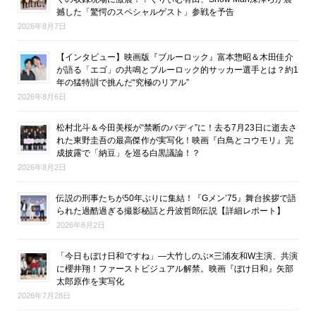
撼した「驚愕のスペシャルゲスト」参戦を予告
2026年8月7日
【インタビュー】映画版『ブルーロック』富本惣昭＆木田佳介
が語る「エゴ」の共鳴とブルーロック的サッカー選手とは？約1
年の猛特訓で挑んだ“究極のリアル”
2026年8月6日
松村北斗＆今田美桜が“禁断のバディ”に！去る7月23日に逝去さ
れた東野圭吾の最高傑作が実写化！映画『白鳥とコウモリ』完
成披露で「納豆」を巡る白黒議論！？
2026年8月2日
伝説の刑事たちが50年ぶりに集結！『Gメン’75』舞台挨拶で語
られた過酷過ぎる撮影秘話と丹波哲郎伝説【詳細レポート】
2026年8月2日
「今日もぼけ日和ですね」―大竹しのぶ×三浦友和W主演、共演
に櫻井翔！ファーストビジュアル解禁。映画『ぼけ日和』矢部
太郎原作を実写化
2026年7月28日