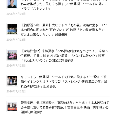
わんが体感した、美しくも悍ましい伊藤潤二ワールドの魅力。
ドラマ『ストレンジ』
2026年7月16日
【福原遥＆出口夏希】大ヒット作『あの花』続編に驚き！777
本の百合に囲まれた“百合プレミア” 映画『あの星が降る丘で、
君とまた出会いたい。』完成披露
2026年7月13日
【凍結注意!?】京極夏彦「SNS投稿時は気をつけて！」 奈緒＆
伊東蒼、初日に劇場でお忍び鑑賞！「バレずに泣いた」映画
『死ねばいいのに』公開記念舞台挨拶
2026年7月13日
キャストら、伊藤潤二ワールドで狂気に染まる！“一番怖い”視
聴タイミングとは？ドラマ24「ストレンジ -伊藤潤二の夜も眠
れぬ奇妙な話-」記者会見
2026年7月13日
菅田将暉、天才軍師役も「国語は2点」と自虐！？本木雅弘は司
会を差し置いて監督を質問攻め！吉高由里子 映画『黒牢城』公
開御礼舞台挨拶