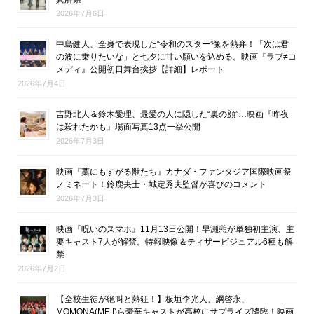
2026年7月6日
中島健人、全身で表現した“令和のスター”像を熱弁！「次は君
の波に乗りたいな」と七夕に甘い願いを込める。映画『ラブ≠コ
メディ』公開初日舞台挨拶【詳細】レポート
2026年7月4日
吉野北人＆鈴木愛理、最愛の人に隠した“裏の顔”…映画『昨夜
は殺れたかも』場面写真13点一挙公開
2026年7月3日
映画『藁にもすがる獣たち』カナダ・ファンタジア国際映画祭
ノミネート！鈴鹿央士・城定秀夫監督が喜びのコメント
2026年7月3日
映画『呪いのスマホ』11月13日公開！早瀬憩が単独初主演、主
要キャスト7人が解禁。特報映像＆ティザービジュアル6種も解
禁
2026年7月2日
【全校生徒が絶叫と熱狂！】板垣李光人、綱啓永、
MOMONA(ME:I)ら豪華キャストが高校にサプライズ降臨！映画