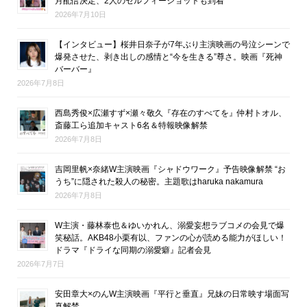
月配信決定、2人のセルフィーショットも到着
2026年7月10日
【インタビュー】桜井日奈子が7年ぶり主演映画の号泣シーンで
爆発させた、剥き出しの感情と“今を生きる”尊さ。映画『死神
バーバー』
2026年7月8日
西島秀俊×広瀬すず×瀬々敬久『存在のすべてを』仲村トオル、
斎藤工ら追加キャスト6名＆特報映像解禁
2026年7月8日
吉岡里帆×奈緒W主演映画『シャドウワーク』予告映像解禁 “お
うち”に隠された殺人の秘密。主題歌はharuka nakamura
2026年7月8日
W主演・藤林泰也＆ゆいかれん、溺愛妄想ラブコメの会見で爆
笑秘話。AKB48小栗有以、ファンの心が読める能力がほしい！
ドラマ『ドライな同期の溺愛癖』記者会見
2026年7月7日
安田章大×のんW主演映画『平行と垂直』兄妹の日常映す場面写
真解禁