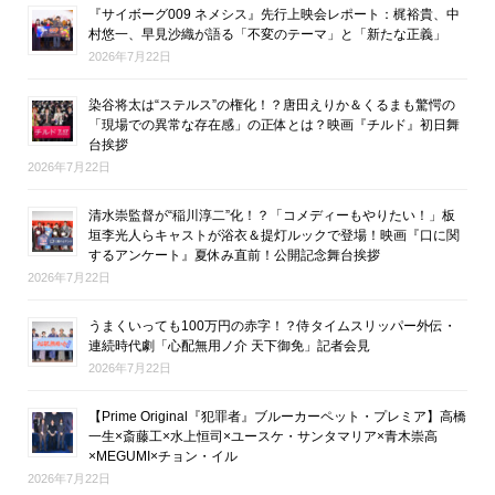
『サイボーグ009 ネメシス』先行上映会レポート：梶裕貴、中
村悠一、早見沙織が語る「不変のテーマ」と「新たな正義」
2026年7月22日
染谷将太は“ステルス”の権化！？唐田えりか＆くるまも驚愕の
「現場での異常な存在感」の正体とは？映画『チルド』初日舞
台挨拶
2026年7月22日
清水崇監督が“稲川淳二”化！？「コメディーもやりたい！」板
垣李光人らキャストが浴衣＆提灯ルックで登場！映画『口に関
するアンケート』夏休み直前！公開記念舞台挨拶
2026年7月22日
うまくいっても100万円の赤字！？侍タイムスリッパー外伝・
連続時代劇「心配無用ノ介 天下御免」記者会見
2026年7月22日
【Prime Original『犯罪者』ブルーカーペット・プレミア】高橋
一生×斎藤工×水上恒司×ユースケ・サンタマリア×青木崇高
×MEGUMI×チョン・イル
2026年7月22日