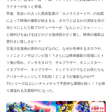
ラクターが次々と登場。
早速、気合いの入った黒岩監督の「カメラスタート!!!」の合図
によって映画の撮影が始まるも…タロウとはるかの演技を目の
当たりにした三枝プロデューサーが「なんじゃこりゃ～～～」
と雄叫びをあげるほどのクセ強演技がさく裂し、映画の撮影は
雲行きに怪しさが！？
王道少女漫画が原作のはずなのに、なぜか失神するタロウや、
ソノニとソノザはゾンビ役！？さらには映画撮影の現場にヒト
ツ鬼が現れ、ドンモモタロウ、サルブラザー、オニシスター、
イヌブラザー、キジブラザー、ドンドラゴクウなどお供たちも
アバターチェンジして大乱戦！どこまでが撮影なのか!!?
TVシリーズ以上にハチャメチャで予想外な展開が続く！？お祭
り感溢れる主題歌PVになった。