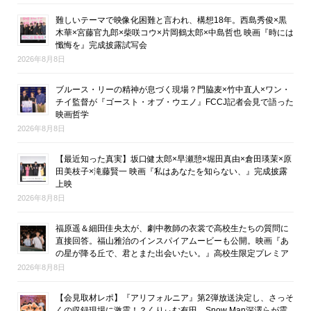
難しいテーマで映像化困難と言われ、構想18年。西島秀俊×黒
木華×宮藤官九郎×柴咲コウ×片岡鶴太郎×中島哲也 映画『時には
懺悔を』完成披露試写会
2026年8月8日
ブルース・リーの精神が息づく現場？門脇麦×竹中直人×ワン・
チイ監督が『ゴースト・オブ・ウエノ』FCCJ記者会見で語った
映画哲学
2026年8月8日
【最近知った真実】坂口健太郎×早瀬憩×堀田真由×倉田瑛茉×原
田美枝子×滝藤賢一 映画『私はあなたを知らない、』完成披露
上映
2026年8月8日
福原遥＆細田佳央太が、劇中教師の衣裳で高校生たちの質問に
直接回答。福山雅治のインスパイアムービーも公開。映画『あ
の星が降る丘で、君とまた出会いたい。』高校生限定プレミア
2026年8月8日
【会見取材レポ】『アリフォルニア』第2弾放送決定し、さっそ
くの収録現場に激震！？くりぃむ有田、Snow Man深澤らが震