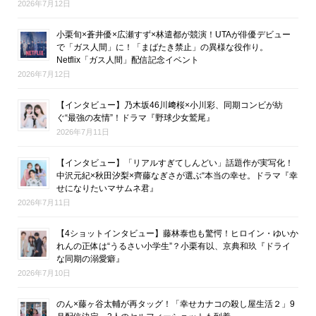
2026年7月12日
小栗旬×蒼井優×広瀬すず×林遣都が競演！UTAが俳優デビュー
で「ガス人間」に！「まばたき禁止」の異様な役作り。
Netflix「ガス人間」配信記念イベント
2026年7月12日
【インタビュー】乃木坂46川﨑桜×小川彩、同期コンビが紡
ぐ“最強の友情”！ドラマ『野球少女鷲尾』
2026年7月11日
【インタビュー】「リアルすぎてしんどい」話題作が実写化！
中沢元紀×秋田汐梨×齊藤なぎさが選ぶ“本当の幸せ。ドラマ『幸
せになりたいマサムネ君』
2026年7月11日
【4ショットインタビュー】藤林泰也も驚愕！ヒロイン・ゆいか
れんの正体は“うるさい小学生”？小栗有以、京典和玖『ドライ
な同期の溺愛癖』
2026年7月10日
のん×藤ヶ谷太輔が再タッグ！「幸せカナコの殺し屋生活２」9