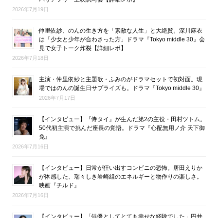
2026年7月19日
仲里依紗、のんの生き方を「素敵な人生」と大絶賛。深川麻衣
は「少女と少年が合わさった方」ドラマ『Tokyo middle 30』会
見で女子トーク炸裂【詳細レポ】
2026年7月18日
主演・仲里依紗と主題歌・ふみのがドラマセットで初対面。現
場ではのんの誕生日サプライズも。ドラマ『Tokyo middle 30』
2026年7月17日
【インタビュー】『侍タイ』が生んだ第2の主役・田村ツトム。
50代初主演で挑んだ座長の覚悟。ドラマ『心配無用ノ介 天下御
免』
2026年7月16日
【インタビュー】日常が狂い出すコンビニの恐怖。唐田えりか
が体感した、瑞々しき岩崎組のエネルギーと物作りの楽しさ。
映画『チルド』
2026年7月16日
【インタビュー】「俳優としてとても幸せな経験でした」円井