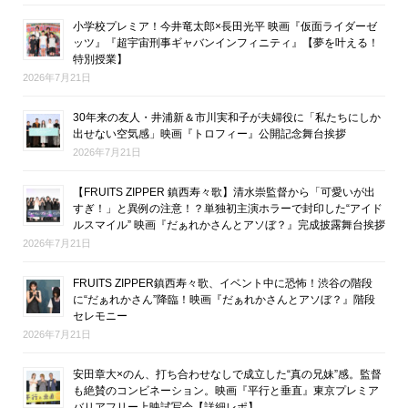
小学校プレミア！今井竜太郎×長田光平 映画『仮面ライダーゼ
ッツ』『超宇宙刑事ギャバンインフィニティ』【夢を叶える！
特別授業】
2026年7月21日
30年来の友人・井浦新＆市川実和子が夫婦役に「私たちにしか
出せない空気感」映画『トロフィー』公開記念舞台挨拶
2026年7月21日
【FRUITS ZIPPER 鎮西寿々歌】清水崇監督から「可愛いが出
すぎ！」と異例の注意！？単独初主演ホラーで封印した“アイド
ルスマイル” 映画『だぁれかさんとアソぼ？』完成披露舞台挨拶
2026年7月21日
FRUITS ZIPPER鎮西寿々歌、イベント中に恐怖！渋谷の階段
に“だぁれかさん”降臨！映画『だぁれかさんとアソぼ？』階段
セレモニー
2026年7月21日
安田章大×のん、打ち合わせなしで成立した“真の兄妹”感。監督
も絶賛のコンビネーション。映画『平行と垂直』東京プレミア
バリアフリー上映試写会【詳細レポ】