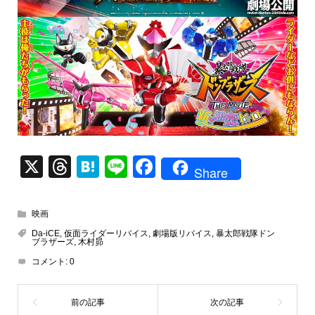
X
T
H
Li
F
Share
hr
at
n
a
e
e
e
c
映画
a
n
e
Da-iCE
,
仮面ライダーリバイス
,
劇場版リバイス
,
暴太郎戦隊ドン
ブラザーズ
,
木村昴
d
a
b
コメント:
0
s
o
o