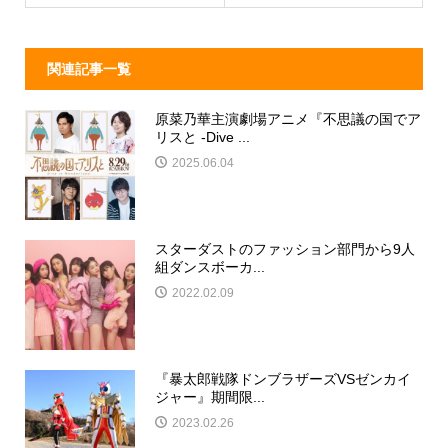
k
関連記事一覧
原菜乃華主演劇場アニメ『不思議の国でア
リスと -Dive ...
2025.06.04
スターダストのファッション部門から9人
組ダンスボーカ...
2022.02.09
『暴太郎戦隊ドンブラザーズVSゼンカイ
ジャー』期間限...
2023.02.26