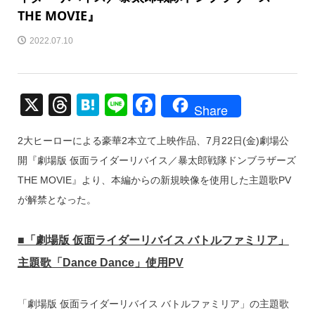
THE MOVIE』
2022.07.10
X
T
H
Li
F
Share
hr
at
n
a
2大ヒーローによる豪華2本立て上映作品、7月22日(金)劇場公
e
e
e
c
開『劇場版 仮面ライダーリバイス／暴太郎戦隊ドンブラザーズ
a
n
e
THE MOVIE』より、本編からの新規映像を使用した主題歌PV
d
a
b
が解禁となった。
s
o
o
■「劇場版 仮面ライダーリバイス バトルファミリア」
k
主題歌「Dance Dance」使用PV
「劇場版 仮面ライダーリバイス バトルファミリア」の主題歌