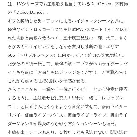
は、TVシリーズでも主題歌を担当しているDa-iCE feat. 木村昴
の『Dance Dance』。
ギフと契約した男・アヅマによるハイジャックシーンと共に、
軽快なイントロ＆コーラスで主題歌PVがスタート！そして囚わ
れた両親と乗客を救うべく、五十嵐三兄妹の一輝、大二、さく
らがスカイダイビングをしながら変身し禁断の地・エリア
666（トリプルシックス）に向かっていく迫力の映像が続く。
だがその直後一転して、最強の敵・アヅマが仮面ライダーリバ
イたちを前に「お前たちにジャッジをくだす！」と宣戦布告！
これから起きる壮絶な闘いを予感させる。
さらにここから、一輝の「一気に行くぜ！」という決意に呼応
するように、主題歌サビに突入！思わず一緒に「レッツダン
ス！」と口ずさみたくなるような音楽に乗せて、仮面ライダー
リバイ、仮面ライダーバイス、仮面ライダーライブ、仮面ライ
ダージャンヌが爆炎のなか戦うアクションシーンも連発。
本編初出しシーンもあり、１秒たりとも見逃せない、聞き逃せ