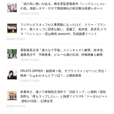
「涙の先に救いがある」椎名零監督最新作『いってらっしゃい
の花』池袋シネマ・ロサで満員御礼の初日舞台挨拶レポート
2026年7月28日
フジテレビスタッフが人事異動になったけど…リリー・フラン
キー、新スタッフに切実な願い。斎藤工、柏木悠、高木完 ドラ
マ『ペンション・恋は桃色 season4』完成披露イベント
2026年7月26日
香取慎吾主演『虚ろな十字架』メインキャスト解禁。鈴木杏、
蓮佛美沙子、宇崎竜童、ピエール瀧が出演。特報映像も解禁
2026年7月26日
FRUITS ZIPPER・鎮西寿々歌、サプライズメッセージに号泣！
映画『だぁれかさんとアソぼ？』公開前夜祭
2026年7月24日
鈴鹿央士、連ドラ単独初主演作で「法廷ラップ」に挑戦！稲垣
吾郎も「僕もラップしたい」と熱望？ドラマ9「リーガルビート
-逆転の法廷-」記者会見
2026年7月23日