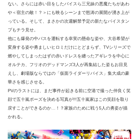
ない。さらには赤い目をしたバイスら三兄妹の悪魔たちがあわ
や＜宿主の敵！？＞にも映るシーンまで怒涛の展開が湧き上が
っている。そして、まさかの次週解禁予定の新たなバイスタン
プもチラ見せ。
他にも爆発の中バスを運転する幸実の懸命な姿や、大谷希望が
変身する姿や勇ましいヒロミだけにとどまらず、TVシリーズで
燃やしてしまったはずの赤いドレスを纏ったアギレラを中心に
オルテカ、フリオのデッドマンズ3人が再集結した姿もお目見
えし、劇場版ならではの「仮面ライダーリバイス」集大成の豪
華さを感じさせる。
PVのラストには、まだ事件が起きる前に空港で撮った仲良く笑
顔で五十嵐ポーズを決める写真が!!!五十嵐家はこの笑顔を取り
戻すことができるのか…！？家族のために戦う5人の勇姿が描
かれる。