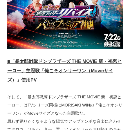
■「暴太郎戦隊ドンブラザーズ THE MOVIE 新・初恋ヒ
ーロー」主題歌「俺こそオンリーワン（Movieサイ
ズ）」使用PV
そして、「暴太郎戦隊ドンブラザーズ THE MOVIE 新・初恋ヒ
ーロー」はTVシリーズ同様にMORISAKI WINの『俺こそオンリ
ーワン』がMovieサイズとなった主題歌だ。
思わず踊りたくなるような陽気でアップテンポな音楽に合わせ
てタロウ、はるか、真一、翼、ソノイといったお馴染みのキャ