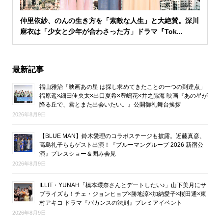
仲里依紗、のんの生き方を「素敵な人生」と大絶賛。深川
麻衣は「少女と少年が合わさった方」ドラマ『Tok...
最新記事
福山雅治「映画あの星 は探し求めてきたことの一つの到達点」
福原遥×細田佳央太×出口夏希×豊嶋花×井之脇海 映画『あの星が
降る丘で、君とまた出会いたい。』公開御礼舞台挨拶
2026年8月9日
【BLUE MAN】鈴木愛理のコラボステージも披露。近藤真彦、
高島礼子らもゲスト出演！『ブルーマングループ 2026 新宿公
演』プレスショー＆囲み会見
2026年8月9日
ILLIT・YUNAH「橋本環奈さんとデートしたい♪」山下美月にサ
プライズも！チェ・ジョンヒョプ×勝地涼×加納愛子×桜田通×東
村アキコ ドラマ『バカンスの法則』プレミアイベント
2026年8月9日