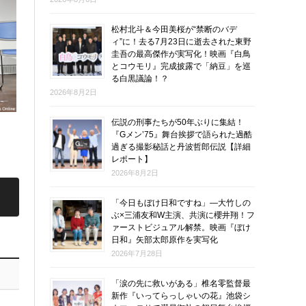
松村北斗＆今田美桜が“禁断のバデ
ィ”に！去る7月23日に逝去された東野
圭吾の最高傑作が実写化！映画『白鳥
とコウモリ』完成披露で「納豆」を巡
る白黒議論！？
2026年8月2日
伝説の刑事たちが50年ぶりに集結！
『Gメン’75』舞台挨拶で語られた過酷
過ぎる撮影秘話と丹波哲郎伝説【詳細
レポート】
2026年8月2日
「今日もぼけ日和ですね」―大竹しの
ぶ×三浦友和W主演、共演に櫻井翔！フ
ァーストビジュアル解禁。映画『ぼけ
日和』矢部太郎原作を実写化
2026年7月28日
「涙の先に救いがある」椎名零監督最
新作『いってらっしゃいの花』池袋シ