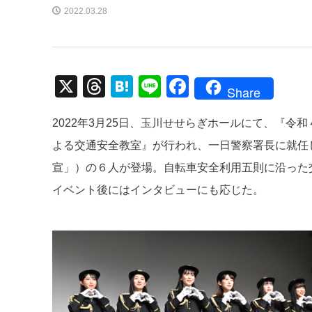
2022.03.28
X
T
H
Li
F
Share
hr
at
n
a
2022年3月25日、玉川せせらぎホールにて、『
e
e
e
c
よる交通安全教室』が行われ、一日警察署長に就任
a
n
e
宣」）の６人が登場。自転車安全利用五則に沿った
d
a
b
イベント後にはインタビューにも応じた。
s
o
o
k