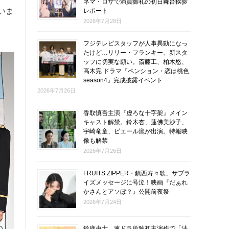
ネマ・ロサで満員御礼の初日舞台挨拶
いま
レポート
2026年7月28日
フジテレビスタッフが人事異動になっ
たけど…リリー・フランキー、新スタ
ッフに切実な願い。斎藤工、柏木悠、
高木完 ドラマ『ペンション・恋は桃色
season4』完成披露イベント
2026年7月26日
香取慎吾主演『虚ろな十字架』メイン
キャスト解禁。鈴木杏、蓮佛美沙子、
宇崎竜童、ピエール瀧が出演。特報映
像も解禁
2026年7月26日
FRUITS ZIPPER・鎮西寿々歌、サプラ
イズメッセージに号泣！映画『だぁれ
かさんとアソぼ？』公開前夜祭
2026年7月24日
鈴鹿央士、連ドラ単独初主演作で「法