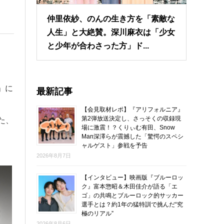
仲里依紗、のんの生き方を「素敵な
人生」と大絶賛。深川麻衣は「少女
と少年が合わさった方」ド...
」に
最新記事
【会見取材レポ】『アリフォルニア』
第2弾放送決定し、さっそくの収録現
た、
場に激震！？くりぃむ有田、Snow
Man深澤らが震撼した「驚愕のスペシ
ャルゲスト」参戦を予告
2026年8月7日
【インタビュー】映画版『ブルーロッ
ク』富本惣昭＆木田佳介が語る「エ
ゴ」の共鳴とブルーロック的サッカー
選手とは？約1年の猛特訓で挑んだ“究
極のリアル”
2026年8月6日