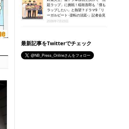
廷ラップ」に挑戦！稲垣吾郎も「僕も
ラップしたい」と熱望？ドラマ9「リ
ーガルビート -逆転の法廷-」記者会見
2026年7月23日
最新記事をTwitterでチェック