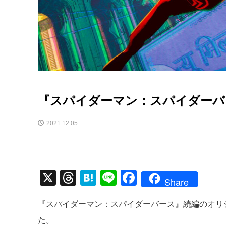
『スパイダーマン：スパイダーバ
2021.12.05
X
T
H
Li
F
Share
hr
at
n
a
『スパイダーマン：スパイダーバース』続編のオリ
e
e
e
c
た。