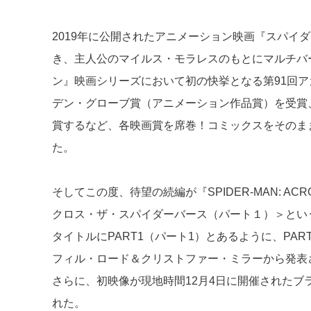
a
n
e
d
a
b
2019年に公開されたアニメーション映画『スパイ
s
o
き、主人公のマイルス・モラレスのもとにマルチバ
o
ン』映画シリーズにおいて初の快挙となる第91回ア
k
デン・グローブ賞（アニメーション作品賞）を受賞
賞するなど、各映画賞を席巻！コミックスをそのま
た。
そしてこの度、待望の続編が『SPIDER-MAN: ACROS
クロス・ザ・スパイダーバース（パート１）＞という
タイトルにPART1（パート1）とあるように、PA
フィル・ロード＆クリストファー・ミラーから発表
さらに、初映像が現地時間12月4日に開催された
れた。