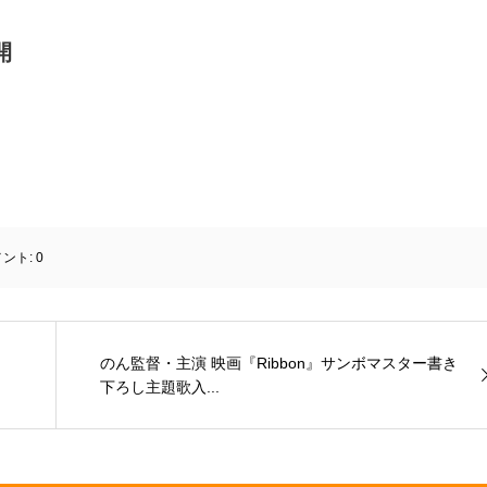
開
メント:
0
のん監督・主演 映画『Ribbon』サンボマスター書き
下ろし主題歌入...