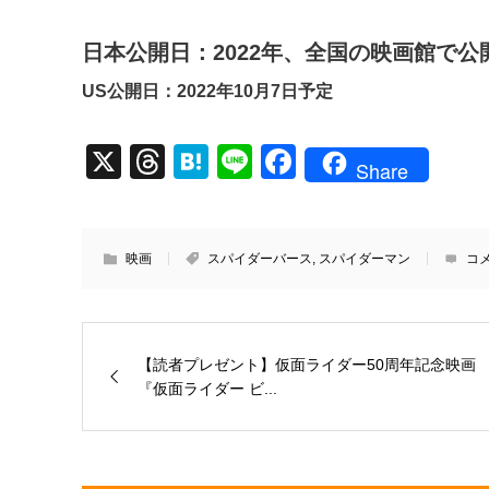
日本公開日：2022年、全国の映画館で公
US公開日：2022年10月7日予定
X
T
H
Li
F
Share
hr
at
n
a
e
e
e
c
a
n
e
映画
スパイダーバース
,
スパイダーマン
コ
d
a
b
s
o
o
【読者プレゼント】仮面ライダー50周年記念映画
『仮面ライダー ビ...
k