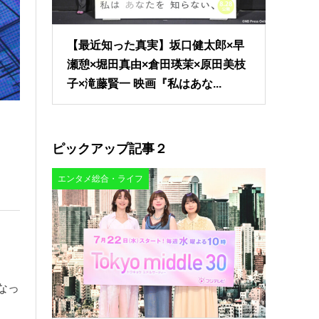
【最近知った真実】坂口健太郎×早
瀬憩×堀田真由×倉田瑛茉×原田美枝
子×滝藤賢一 映画『私はあな...
ピックアップ記事２
エンタメ総合・ライフ
なっ