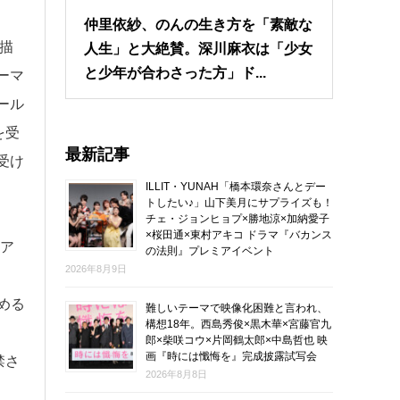
仲里依紗、のんの生き方を「素敵な
描
人生」と大絶賛。深川麻衣は「少女
と少年が合わさった方」ド...
ーマ
ール
を受
最新記事
受け
ILLIT・YUNAH「橋本環奈さんとデー
トしたい♪」山下美月にサプライズも！
チェ・ジョンヒョプ×勝地涼×加納愛子
×桜田通×東村アキコ ドラマ『バカンス
：ア
の法則』プレミアイベント
2026年8月9日
める
難しいテーマで映像化困難と言われ、
構想18年。西島秀俊×黒木華×宮藤官九
郎×柴咲コウ×片岡鶴太郎×中島哲也 映
画『時には懺悔を』完成披露試写会
禁さ
2026年8月8日