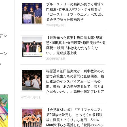
ブルース・リーの精神が息づく現場？
門脇麦×竹中直人×ワン・チイ監督が
『ゴースト・オブ・ウエノ』FCCJ記
者会見で語った映画哲学
2026年8月8日
すシ
【最近知った真実】坂口健太郎×早瀬
憩×堀田真由×倉田瑛茉×原田美枝子×滝
藤賢一 映画『私はあなたを知らな
い、』完成披露上映
ーン
2026年8月8日
。
福原遥＆細田佳央太が、劇中教師の衣
裳で高校生たちの質問に直接回答。福
山雅治のインスパイアムービーも公
開。映画『あの星が降る丘で、君とま
た出会いたい。』高校生限定プレミア
2026年8月8日
【会見取材レポ】『アリフォルニア』
第2弾放送決定し、さっそくの収録現
場に激震！？くりぃむ有田、Snow
Man深澤らが震撼した「驚愕のスペシ