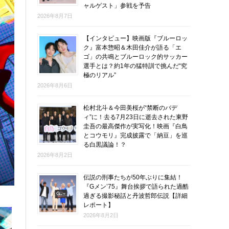
ャルゲスト」参戦を予告
2026年8月7日
【インタビュー】映画版『ブルーロッ
ク』富本惣昭＆木田佳介が語る「エ
ゴ」の共鳴とブルーロック的サッカー
選手とは？約1年の猛特訓で挑んだ“究
極のリアル”
2026年8月6日
松村北斗＆今田美桜が“禁断のバデ
ィ”に！去る7月23日に逝去された東野
圭吾の最高傑作が実写化！映画『白鳥
とコウモリ』完成披露で「納豆」を巡
る白黒議論！？
2026年8月2日
伝説の刑事たちが50年ぶりに集結！
『Gメン’75』舞台挨拶で語られた過酷
過ぎる撮影秘話と丹波哲郎伝説【詳細
レポート】
2026年8月2日