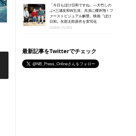
「今日もぼけ日和ですね」―大竹しの
ぶ×三浦友和W主演、共演に櫻井翔！フ
ァーストビジュアル解禁。映画『ぼけ
日和』矢部太郎原作を実写化
2026年7月28日
最新記事をTwitterでチェック