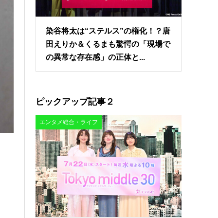
染谷将太は“ステルス”の権化！？唐
田えりか＆くるまも驚愕の「現場で
の異常な存在感」の正体と...
ピックアップ記事２
エンタメ総合・ライフ
。