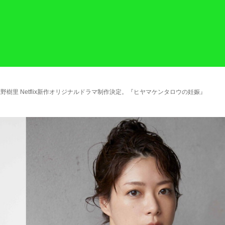
野樹里 Netflix新作オリジナルドラマ制作決定。『ヒヤマケンタロウの妊娠』