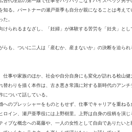
広告代理店の第一線で仕事をバリバリこなすハイスペック男子
を知る。パートナーの瀬戸亜季も自分が親になることは考えて
った。
向けられるまなざし、「妊婦」が体験する苦労を「妊夫」とし
がらも、ついに二人は「産むか、産まないか」の決断を迫られ
、仕事や家族のほか、社会や自分自身にも変化が訪れる桧山健
れ替わりを描く本作は、古き悪き常識に対する新時代のアンチ
作について話している。
婚へのプレッシャーをものともせず、仕事でキャリアを重ねる
ヒロイン、瀬戸亜季役には上野樹里。上野は自身の役柄を演じ
ティブな概念への葛藤や、一人の女性として自由でありたいと