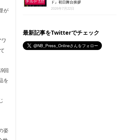
ド』初日舞台挨拶
2026年7月22日
督が
最新記事をTwitterでチェック
アワ
て
9回
品を
じ
の姿