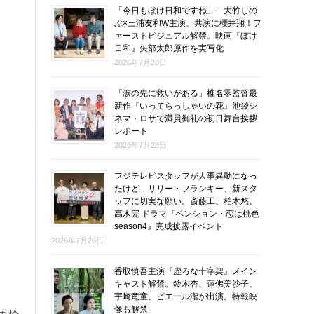
「今日もぼけ日和ですね」―大竹しの
ぶ×三浦友和W主演、共演に櫻井翔！フ
ァーストビジュアル解禁。映画『ぼけ
日和』矢部太郎原作を実写化
2026年7月28日
「涙の先に救いがある」椎名零監督最
新作『いってらっしゃいの花』池袋シ
ネマ・ロサで満員御礼の初日舞台挨拶
レポート
2026年7月28日
フジテレビスタッフが人事異動になっ
たけど…リリー・フランキー、新スタ
ッフに切実な願い。斎藤工、柏木悠、
高木完 ドラマ『ペンション・恋は桃色
season4』完成披露イベント
2026年7月26日
香取慎吾主演『虚ろな十字架』メイン
キャスト解禁。鈴木杏、蓮佛美沙子、
宇崎竜童、ピエール瀧が出演。特報映
像も解禁