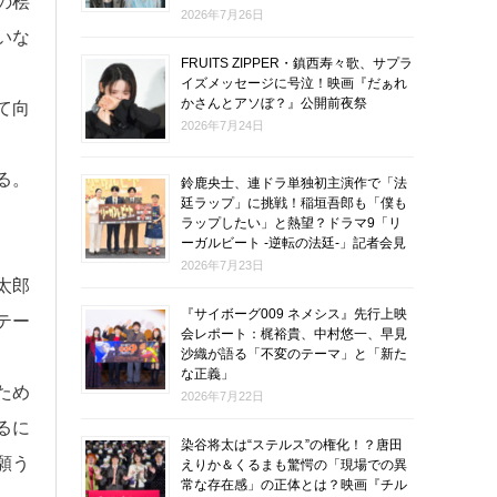
の桧
2026年7月26日
いな
FRUITS ZIPPER・鎮西寿々歌、サプラ
イズメッセージに号泣！映画『だぁれ
かさんとアソぼ？』公開前夜祭
て向
2026年7月24日
る。
鈴鹿央士、連ドラ単独初主演作で「法
廷ラップ」に挑戦！稲垣吾郎も「僕も
ラップしたい」と熱望？ドラマ9「リ
ーガルビート -逆転の法廷-」記者会見
2026年7月23日
太郎
『サイボーグ009 ネメシス』先行上映
テー
会レポート：梶裕貴、中村悠一、早見
沙織が語る「不変のテーマ」と「新た
な正義」
ため
2026年7月22日
るに
染谷将太は“ステルス”の権化！？唐田
願う
えりか＆くるまも驚愕の「現場での異
常な存在感」の正体とは？映画『チル