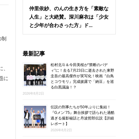
仲里依紗、のんの生き方を「素敵な
人生」と大絶賛。深川麻衣は「少女
と少年が合わさった方」ド...
の制
最新記事
松村北斗＆今田美桜が“禁断のバデ
に、
ィ”に！去る7月23日に逝去された東野
圭吾の最高傑作が実写化！映画『白鳥
題に
とコウモリ』完成披露で「納豆」を巡
る白黒議論！？
2026年8月2日
伝説の刑事たちが50年ぶりに集結！
『Gメン’75』舞台挨拶で語られた過酷
過ぎる撮影秘話と丹波哲郎伝説【詳細
レポート】
2026年8月2日