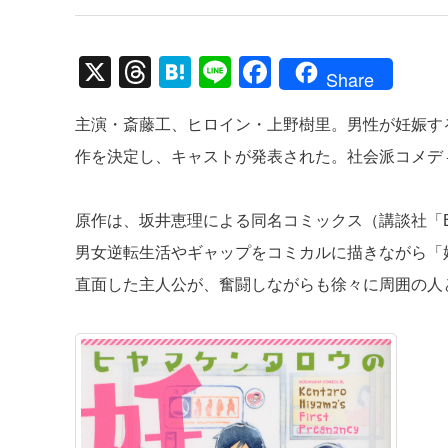
X
T
H
Li
F
Share
hr
at
n
a
主演・斎藤工、ヒロイン・上野樹里。男性が妊娠す
e
e
e
c
作を決定し、キャストが発表された。社会派コメディドラ
a
n
e
d
a
b
原作は、坂井恵理による同名コミックス（講談社「BE
s
o
男女逆転生活やギャップをコミカルに描きながら「
o
直面した主人公が、奮闘しながらも徐々に周囲の人
k