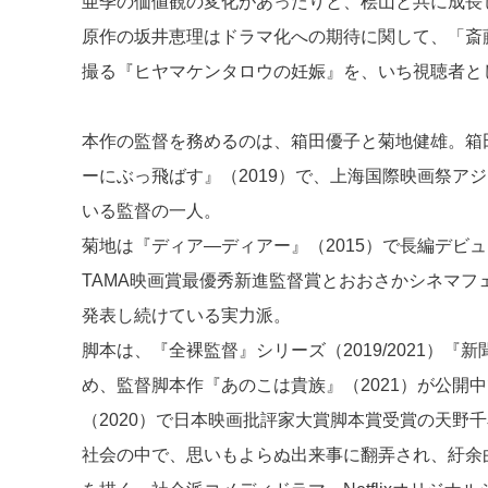
亜季の価値観の変化があったりと、桧山と共に成長
原作の坂井恵理はドラマ化への期待に関して、「斎
撮る『ヒヤマケンタロウの妊娠』を、いち視聴者と
本作の監督を務めるのは、箱田優子と菊地健雄。箱
ーにぶっ飛ばす』（2019）で、上海国際映画祭ア
いる監督の一人。
菊地は『ディア―ディアー』（2015）で長編デビュ
TAMA映画賞最優秀新進監督賞とおおさかシネマフ
発表し続けている実力派。
脚本は、『全裸監督』シリーズ（2019/2021）『
め、監督脚本作『あのこは貴族』（2021）が公開
（2020）で日本映画批評家大賞脚本賞受賞の天野
社会の中で、思いもよらぬ出来事に翻弄され、紆余