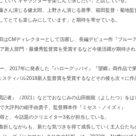
していくキャラクターを楽しんで演じたい」と話している。
藤さん演じる健太郎、上野さん演じる亜季、箱田監督・菊地監
してとても楽しみにしています」と期待を寄せている。
田はCMディレクターとして活躍し、長編デビュー作『ブルー
ジア新人部門・最優秀監督賞を受賞するなど今後活躍が期待され
ー、2017年に発表した『ハローグッバイ』『望郷』両作品で第
ェスティバル2018新人監督賞を受賞するなどその後も次々に作
新聞記者』（2021）などでおなじみの山田能龍（よしたつ）をは
中で大評判の岨手由貴子、監督脚本作『ミセス・ノイズィ』
千尋と、今話題のクリエイター3名が担当している。
曲折しながらも、新たな気づきを得て成長していく主人公たち