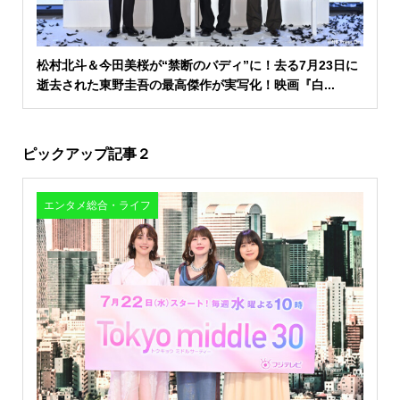
松村北斗＆今田美桜が“禁断のバディ”に！去る7月23日に
逝去された東野圭吾の最高傑作が実写化！映画『白...
ピックアップ記事２
エンタメ総合・ライフ