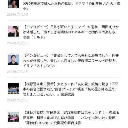
50代初主演で挑んだ座長の覚悟。ドラマ『心配無用ノ介 天下御
免』
2026年7月16日
【インタビュー】日常が狂い出すコンビニの恐怖。唐田えりか
が体感した、瑞々しき岩崎組のエネルギーと物作りの楽しさ。
映画『チルド』
2026年7月16日
【インタビュー】「俳優としてとても幸せな経験でした」円井
わんが体感した、美しくも悍ましい伊藤潤二ワールドの魅力。
ドラマ『ストレンジ』
2026年7月16日
【福原遥＆出口夏希】大ヒット作『あの花』続編に驚き！777
本の百合に囲まれた“百合プレミア” 映画『あの星が降る丘で、
君とまた出会いたい。』完成披露
2026年7月13日
【凍結注意!?】京極夏彦「SNS投稿時は気をつけて！」 奈緒＆
伊東蒼、初日に劇場でお忍び鑑賞！「バレずに泣いた」映画
『死ねばいいのに』公開記念舞台挨拶