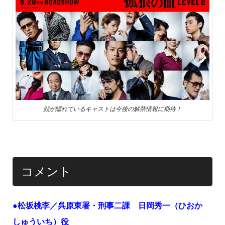
顔が隠れているキャストは今後の解禁情報に期待！
コメント
●松坂桃李／呉原東署・刑事二課 日岡秀一（ひおか
しゅういち）役