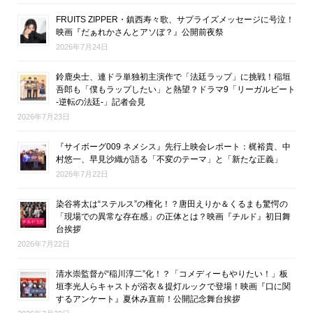
FRUITS ZIPPER・鎮西寿々歌、サプライズメッセージに号泣！
映画『だぁれかさんとアソぼ？』公開前夜祭
2026年7月24日
鈴鹿央士、連ドラ単独初主演作で「法廷ラップ」に挑戦！稲垣
吾郎も「僕もラップしたい」と熱望？ドラマ9「リーガルビート
-逆転の法廷-」記者会見
2026年7月23日
『サイボーグ009 ネメシス』先行上映会レポート：梶裕貴、中
村悠一、早見沙織が語る「不変のテーマ」と「新たな正義」
2026年7月22日
染谷将太は“ステルス”の権化！？唐田えりか＆くるまも驚愕の
「現場での異常な存在感」の正体とは？映画『チルド』初日舞
台挨拶
2026年7月22日
清水崇監督が“稲川淳二”化！？「コメディーもやりたい！」板
垣李光人らキャストが浴衣＆提灯ルックで登場！映画『口に関
するアンケート』夏休み直前！公開記念舞台挨拶