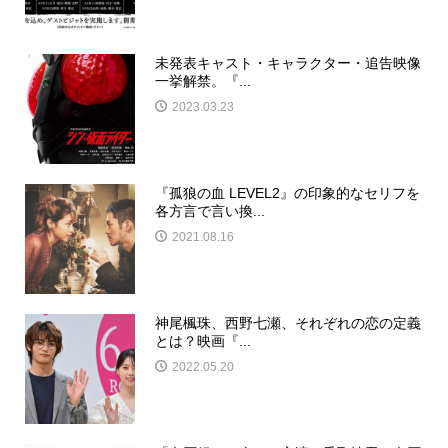
未発表キャスト・キャラクター・追告映像
一挙解禁。『...
2023.03.23
『孤狼の血 LEVEL2』の印象的なセリフを
各方言で言い換...
2021.08.16
神尾楓珠、西野七瀬、それぞれの恋の定義
とは？映画『...
2022.05.20