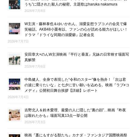
うち”に隠された殺人の秘密。主題歌はharuka nakamura
2026年7月8日
W主演・藤林泰也＆ゆいかれん、溺愛妄想ラブコメの会見で爆
笑秘話。AKB48小栗有以、ファンの心が読める能力がほしい！
ドラマ『ドライな同期の溺愛癖』記者会見
2026年7月7日
安田章大×のんW主演映画『平行と垂直』兄妹の日常映す場面写
真解禁
2026年7月6日
中島健人、全身で表現した“令和のスター”像を熱弁！「次は君
の波に乗りたいな」と七夕に甘い願いを込める。映画『ラブ≠コ
メディ』公開初日舞台挨拶【詳細】レポート
2026年7月4日
吉野北人＆鈴木愛理、最愛の人に隠した“裏の顔”…映画『昨夜
は殺れたかも』場面写真13点一挙公開
2026年7月3日
映画『藁にもすがる獣たち』カナダ・ファンタジア国際映画祭