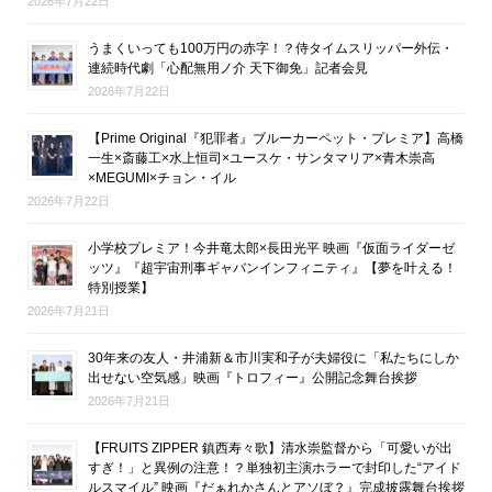
2026年7月22日
うまくいっても100万円の赤字！？侍タイムスリッパー外伝・
連続時代劇「心配無用ノ介 天下御免」記者会見
2026年7月22日
【Prime Original『犯罪者』ブルーカーペット・プレミア】高橋
一生×斎藤工×水上恒司×ユースケ・サンタマリア×青木崇高
×MEGUMI×チョン・イル
2026年7月22日
小学校プレミア！今井竜太郎×長田光平 映画『仮面ライダーゼ
ッツ』『超宇宙刑事ギャバンインフィニティ』【夢を叶える！
特別授業】
2026年7月21日
30年来の友人・井浦新＆市川実和子が夫婦役に「私たちにしか
出せない空気感」映画『トロフィー』公開記念舞台挨拶
2026年7月21日
【FRUITS ZIPPER 鎮西寿々歌】清水崇監督から「可愛いが出
すぎ！」と異例の注意！？単独初主演ホラーで封印した“アイド
ルスマイル” 映画『だぁれかさんとアソぼ？』完成披露舞台挨拶