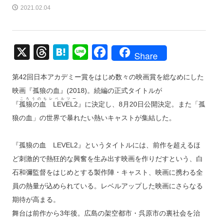
2021.02.04
X
T
H
Li
F
Share
hr
at
n
a
第42回日本アカデミー賞をはじめ数々の映画賞を総なめにした
e
e
e
c
映画『孤狼の血』(2018)。続編の正式タイトルが
a
n
e
ころうのちレベルツー
『
孤狼の血 LEVEL2
』に決定し、8月20日公開決定。また「孤
d
a
b
狼の血」の世界で暴れたい熱いキャストが集結した。
s
o
o
『孤狼の血 LEVEL2』というタイトルには、前作を超えるほ
k
ど刺激的で熱狂的な興奮を生み出す映画を作りだすという、白
石和彌監督をはじめとする製作陣・キャスト、映画に携わる全
員の熱量が込められている。レベルアップした映画にさらなる
期待が高まる。
舞台は前作から3年後。広島の架空都市・呉原市の裏社会を治