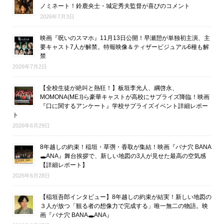
ノミネート！鈴鹿央士・城定秀夫監督が喜びのコメント
2026年7月3日
映画『呪いのスマホ』11月13日公開！早瀬憩が単独初主演、主
要キャスト7人が解禁。特報映像＆ティザービジュアル6種も解
禁
2026年7月2日
【全校生徒が絶叫と熱狂！】板垣李光人、綱啓永、
MOMONA(ME:I)ら豪華キャストが高校にサプライズ降臨！映画
『口に関するアンケート』学校サプライズイベント詳細レポー
ト
2026年6月29日
8年越しの約束！稲垣・草彅・香取が集結！映画『バナ穴 BANA
🕳ANA』舞台挨拶で、新しい地図の3人が見せた最高の空気感
【詳細レポート】
2026年6月28日
【稲垣吾郎インタビュー】8年越しの約束が結実！新しい地図の
３人が放つ「観る者の想像力で完成する」唯一無二の物語。映
画『バナ穴 BANA🕳ANA』