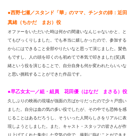
●西野七瀬／スタンド「華」のママ、チンタの姉：近田
真緒（ちかだ まお）役
オファーをいただいた時は何かの間違いなんじゃないかと、と
てもびっくりしました。でも本当に嬉しかったので、参加する
からにはできること全部やりたいなと思って演じました。髪色
もですし、人の頭を叩くのも初めてで本気で叩きました(笑)真
緒という役を演じることで、自分自身も何か変われたらいいな
と思い挑戦することができた作品です。
●早乙女太一／組・組員 花田優（はなだ まさる）役
久しぶりの映画の現場が強面の方ばかりだったので少々戸惑い
ました。自分は血の気の多い役でしたが、その中でも恐怖を感
じることはあるだろうし、そういった人間らしさをリアルに表
現しようとしました。また、キャスト・スタッフの皆さんが作
り上げてくれた集中した空気の中で、撮影に臨むことができま