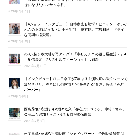
せになりたいマサムネ君』
2026年7月11日
【4ショットインタビュー】藤林泰也も驚愕！ヒロイン・ゆいか
れんの正体は“うるさい小学生”？小栗有以、京典和玖『ドライ
な同期の溺愛癖』
2026年7月10日
のん×藤ヶ谷太輔が再タッグ！「幸せカナコの殺し屋生活２」9
月配信決定、2人のセルフィーショットも到着
2026年7月10日
【インタビュー】桜井日奈子が7年ぶり主演映画の号泣シーンで
爆発させた、剥き出しの感情と“今を生きる”尊さ。映画『死神
バーバー』
2026年7月8日
西島秀俊×広瀬すず×瀬々敬久『存在のすべてを』仲村トオル、
斎藤工ら追加キャスト6名＆特報映像解禁
2026年7月8日
吉岡里帆×奈緒W主演映画『シャドウワーク』予告映像解禁 “お