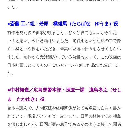
した。
●斎藤 工／組・若頭 橘雄馬（たちばな ゆうま）役
前作を見た後の衝撃が凄まじく、どんな役でもいいから出た
い！と思い、今回念願叶いました。尾谷組という組織の中で際
立つ橘という役をいただき、最高の登場の仕方をさせてもらい
ました。前作から受け継がれている熱量もあって、この映画は
日本映画にとってものすごい1ページを刻む作品だと感じまし
た。
●中村梅雀／広島県警本部・捜査一課 瀬島孝之（せし
ま たかゆき）役
台本を読んで、人間模様や組織関係がとても緻密に面白く書か
れていて、現場がとても楽しみでした。日岡の相棒である瀬島
を演じましたが、日岡が実の息子であるかのように接して関係