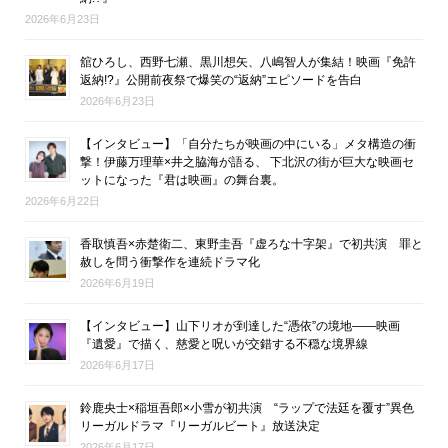
2026年6月23日
舘ひろし、西野七瀬、黒川想矢、八嶋智人が集結！映画『免許
返納!?』公開前夜祭で爆笑の“返納”エピソードを告白
2026年6月23日
【インタビュー】「自分たちが映画の中にいる」メタ構造の衝
撃！伊藤万理華×井之脇海が語る、 下北沢の街が巨大な映画セ
ットになった『君は映画』の舞台裏。
2026年6月22日
香取慎吾×赤楚衛二、東野圭吾『虚ろな十字架』で初共演 罪と
赦しを問う衝撃作を連続ドラマ化
2026年6月19日
【インタビュー】山下リオが到達した“憑依”の境地――映画
『遺愛』で描く、慈愛と呪いが交錯する不穏な境界線
2026年6月17日
鈴鹿央士×稲垣吾郎×小雪が初共演 “ラップで法廷を覆す”異色
リーガルドラマ『リーガルビート』放送決定
2026年6月17日