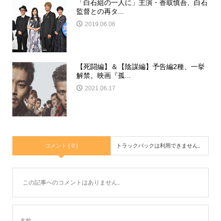
「白石組の一人に」主演・香取慎吾、白石
監督との再タ...
2019.06.06
【死闘編】＆【陰謀編】予告編2種、一挙
解禁。映画『孤...
2021.06.17
コメント ( 0 )
トラックバックは利用できません。
この記事へのコメントはありません。
名前