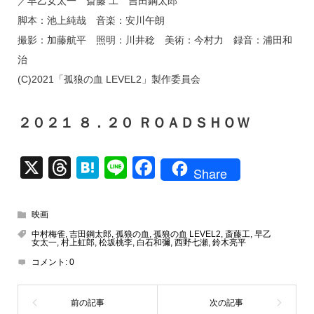
／早乙女太一 斎藤 工 吉田鋼太郎
脚本：池上純哉 音楽：安川午朗
撮影：加藤航平 照明：川井稔 美術：今村力 録音：浦田和
治
(C)2021「孤狼の血 LEVEL2」製作委員会
２０２１ ８．２０ ＲＯＡＤＳＨＯＷ
X
T
H
Li
F
Share
hr
at
n
a
e
e
e
c
映画
a
n
e
中村梅雀
,
吉田鋼太郎
,
孤狼の血
,
孤狼の血 LEVEL2
,
斎藤工
,
早乙
女太一
,
村上虹郎
,
松坂桃李
,
白石和彌
,
西野七瀬
,
鈴木亮平
d
a
b
コメント:
0
s
o
o