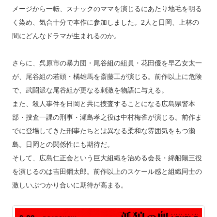
メージから一転、スナックのママを演じるにあたり地毛を明る
く染め、気合十分で本作に参加しました。2人と日岡、上林の
間にどんなドラマが生まれるのか。
さらに、呉原市の暴力団・尾谷組の組員・花田優を早乙女太一
が、尾谷組の若頭・橘雄馬を斎藤工が演じる。前作以上に危険
で、武闘派な尾谷組が更なる刺激を物語に与える。
また、殺人事件を日岡と共に捜査することになる広島県警本
部・捜査一課の刑事・瀬島孝之役は中村梅雀が演じる。前作ま
でに登場してきた刑事たちとは異なる柔和な雰囲気をもつ瀬
島。日岡との関係性にも期待だ。
そして、広島仁正会という巨大組織を治める会長・綿船陽三役
を演じるのは吉田鋼太郎。前作以上のスケール感と組織同士の
激しいぶつかり合いに期待が高まる。