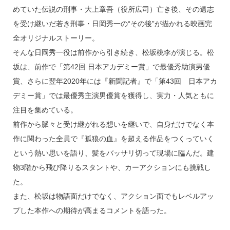
めていた伝説の刑事・大上章吾（役所広司）亡き後、その遺志
を受け継いだ若き刑事・日岡秀一の“その後”が描かれる映画完
全オリジナルストーリー。
そんな日岡秀一役は前作から引き続き、松坂桃李が演じる。松
坂は、前作で「第42回 日本アカデミー賞」で最優秀助演男優
賞、さらに翌年2020年には『新聞記者』で「第43回 日本アカ
デミー賞」では最優秀主演男優賞を獲得し、実力・人気ともに
注目を集めている。
前作から脈々と受け継がれる想いを継いで、自身だけでなく本
作に関わった全員で『孤狼の血』を超える作品をつくっていく
という熱い思いを語り、髪をバッサリ切って現場に臨んだ。建
物3階から飛び降りるスタントや、カーアクションにも挑戦し
た。
また、松坂は物語面だけでなく、アクション面でもレベルアッ
プした本作への期待が高まるコメントを語った。