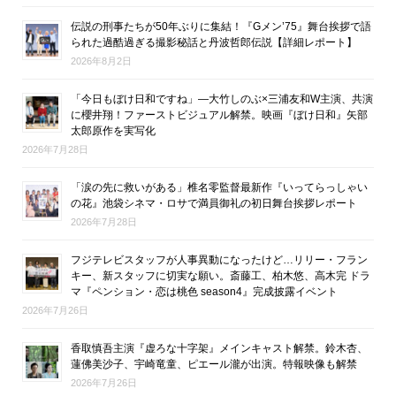
伝説の刑事たちが50年ぶりに集結！『Gメン’75』舞台挨拶で語
られた過酷過ぎる撮影秘話と丹波哲郎伝説【詳細レポート】
2026年8月2日
「今日もぼけ日和ですね」―大竹しのぶ×三浦友和W主演、共演
に櫻井翔！ファーストビジュアル解禁。映画『ぼけ日和』矢部
太郎原作を実写化
2026年7月28日
「涙の先に救いがある」椎名零監督最新作『いってらっしゃい
の花』池袋シネマ・ロサで満員御礼の初日舞台挨拶レポート
2026年7月28日
フジテレビスタッフが人事異動になったけど…リリー・フラン
キー、新スタッフに切実な願い。斎藤工、柏木悠、高木完 ドラ
マ『ペンション・恋は桃色 season4』完成披露イベント
2026年7月26日
香取慎吾主演『虚ろな十字架』メインキャスト解禁。鈴木杏、
蓮佛美沙子、宇崎竜童、ピエール瀧が出演。特報映像も解禁
2026年7月26日