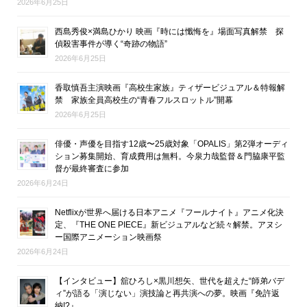
2026年6月25日
西島秀俊×満島ひかり 映画『時には懺悔を』場面写真解禁 探
偵殺害事件が導く“奇跡の物語”
2026年6月25日
香取慎吾主演映画『高校生家族』ティザービジュアル＆特報解
禁 家族全員高校生の“青春フルスロットル”開幕
2026年6月25日
俳優・声優を目指す12歳〜25歳対象「OPALIS」第2弾オーディ
ション募集開始、育成費用は無料。今泉力哉監督＆門脇康平監
督が最終審査に参加
2026年6月24日
Netflixが世界へ届ける日本アニメ『フールナイト』アニメ化決
定、『THE ONE PIECE』新ビジュアルなど続々解禁。アヌシ
ー国際アニメーション映画祭
2026年6月24日
【インタビュー】舘ひろし×黒川想矢、世代を超えた“師弟バデ
ィ”が語る「演じない」演技論と再共演への夢。映画『免許返
納!?』