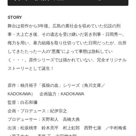
STORY
舞台は前作から3年後。広島の裏社会を収めていた伝説の刑
事・大上亡き後、その遺志を受け継いだ若き刑事・日岡秀一。
権力を用い、暴力組織を取り仕切っていた日岡だったが、出所
してきたたった一人の“悪魔”によって事態は急転してい
く・・・。原作シリーズでは描かれていない、完全オリジナル
ストーリーとして誕生！
原作：柚月裕子「孤狼の血」シリーズ（角川文庫／
KADOKAWA） 企画協力：KADOKAWA
監督：白石和彌
企画・プロデュース：紀伊宗之
プロデューサー：天野和人 高橋大典
出演：松坂桃李 鈴木亮平 村上虹郎 西野七瀬 ／中村梅雀