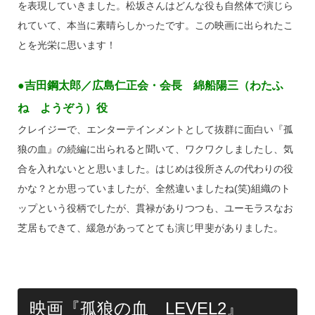
を表現していきました。松坂さんはどんな役も自然体で演じら
れていて、本当に素晴らしかったです。この映画に出られたこ
とを光栄に思います！
●吉田鋼太郎／広島仁正会・会長 綿船陽三（わたふ
ね ようぞう）役
クレイジーで、エンターテインメントとして抜群に面白い『孤
狼の血』の続編に出られると聞いて、ワクワクしましたし、気
合を入れないとと思いました。はじめは役所さんの代わりの役
かな？とか思っていましたが、全然違いましたね(笑)組織のト
ップという役柄でしたが、貫禄がありつつも、ユーモラスなお
芝居もできて、緩急があってとても演じ甲斐がありました。
映画『孤狼の血 LEVEL2』