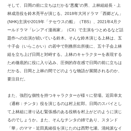
そして、日岡の前に立ちはだかる“悪魔”の男、上林組組長・上
林成浩役を鈴木亮平が演じる。2018年大河ドラマ「西郷どん」
(NHK)主演や2019年「テセウスの船」（TBS）、2021年4月ク
ールドラマ「レンアイ漫画家」（CX）で主演をつとめるなど話
題作への出演が続いている鈴木。そんな鈴木演じる上林は、五
十子会（いらこかい）の若中で刑務所出所後に、五十子会上林
組を立ち上げ日岡と対峙する。上林のキャラクターを表現する
ため徹底的に役に入り込み、圧倒的存在感で日岡の前に立ちは
だかる。日岡と上林の間でどのような物語が展開されるのか、
要注目だ。
また、強烈な個性を持つキャラクターが様々に登場。近田幸太
（通称：チンタ）役を演じるのは村上虹郎。日岡のスパイとし
て上林組に潜り込む緊張感のある役柄を村上がどのように演じ
るのでしょうか。また、そんなチンタの姉であり、スタンド
「華」のママ・近田真緒役を演じたのは西野七瀬。清純派なイ