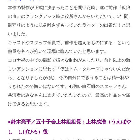
本作の製作が正式に決まったことを聞いた時、遂に前作『孤狼
の血』のクランクアップ時に役所さんからいただいて、3年間
御守りのように肌身離さずもっていたライターの出番だ！と思
いました。
キャストやスタッフ全員で、前作を超えるものにする、という
熱量を各々が抱いて現場に臨んでいたと思います。
コロナ禍の中での撮影で様々な制約があったり、前作以上の激
しいアクションに思わず「僕はトム・クルーズじゃないんだか
ら」となりましたが(笑)、今の自分にできうることは精一杯や
りきれたので悔いはないです。心強い白石組のスタッフさん、
共演者のみなさんに支えていただいたので、最高の作品をお届
けできると思います。
●鈴木亮平／五十子会上林組組長：上林成浩（うえばや
し しげひろ）役