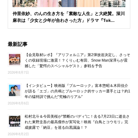
仲里依紗、のんの生き方を「素敵な人生」と大絶賛。深川
麻衣は「少女と少年が合わさった方」ドラマ『Tok...
最新記事
【会見取材レポ】『アリフォルニア』第2弾放送決定し、さっそ
くの収録現場に激震！？くりぃむ有田、Snow Man深澤らが震
撼した「驚愕のスペシャルゲスト」参戦を予告
2026年8月7日
【インタビュー】映画版『ブルーロック』富本惣昭＆木田佳介
が語る「エゴ」の共鳴とブルーロック的サッカー選手とは？約1
年の猛特訓で挑んだ“究極のリアル”
2026年8月6日
松村北斗＆今田美桜が“禁断のバディ”に！去る7月23日に逝去さ
れた東野圭吾の最高傑作が実写化！映画『白鳥とコウモリ』完
成披露で「納豆」を巡る白黒議論！？
2026年8月2日