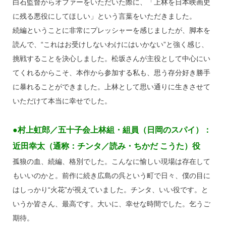
白石監督からオファーをいただいた際に、「上林を日本映画史
に残る悪役にしてほしい」という言葉をいただきました。
続編ということに非常にプレッシャーを感じましたが、脚本を
読んで、“これはお受けしないわけにはいかない”と強く感じ、
挑戦することを決心しました。松坂さんが主役として中心にい
てくれるからこそ、本作から参加する私も、思う存分好き勝手
に暴れることができました。上林として思い通りに生きさせて
いただけて本当に幸せでした。
●村上虹郎／五十子会上林組・組員（日岡のスパイ）：
近田幸太（通称：チンタ／読み・ちかだ こうた）役
孤狼の血、続編、格別でした。こんなに愉しい現場は存在して
もいいのかと。前作に続き広島の呉という町で日々、僕の目に
はしっかり“火花”が視えていました。チンタ、いい役です。と
いうか皆さん、最高です。大いに、幸せな時間でした。乞うご
期待。