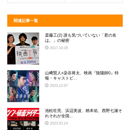
k
関連記事一覧
斎藤工(2) 誰も気づいていない「君の名
は。」の秘密
2017.10.29
山﨑賢人×染谷将太、映画『陰陽師0』特
報・キャストビ...
2023.12.07
池松壮亮、浜辺美波、柄本佑、西野七瀬そ
れそれが全国...
2023.03.14