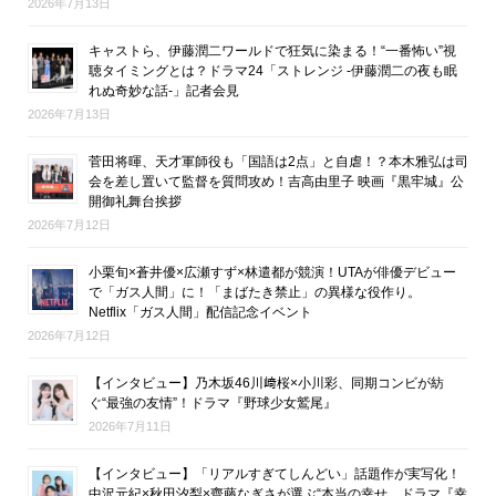
2026年7月13日
キャストら、伊藤潤二ワールドで狂気に染まる！“一番怖い”視
聴タイミングとは？ドラマ24「ストレンジ -伊藤潤二の夜も眠
れぬ奇妙な話-」記者会見
2026年7月13日
菅田将暉、天才軍師役も「国語は2点」と自虐！？本木雅弘は司
会を差し置いて監督を質問攻め！吉高由里子 映画『黒牢城』公
開御礼舞台挨拶
2026年7月12日
小栗旬×蒼井優×広瀬すず×林遣都が競演！UTAが俳優デビュー
で「ガス人間」に！「まばたき禁止」の異様な役作り。
Netflix「ガス人間」配信記念イベント
2026年7月12日
【インタビュー】乃木坂46川﨑桜×小川彩、同期コンビが紡
ぐ“最強の友情”！ドラマ『野球少女鷲尾』
2026年7月11日
【インタビュー】「リアルすぎてしんどい」話題作が実写化！
中沢元紀×秋田汐梨×齊藤なぎさが選ぶ“本当の幸せ。ドラマ『幸