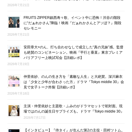
2026年7月21日
FRUITS ZIPPER鎮西寿々歌、イベント中に恐怖！渋谷の階段
に“だぁれかさん”降臨！映画『だぁれかさんとアソぼ？』階段
セレモニー
2026年7月21日
安田章大×のん、打ち合わせなしで成立した“真の兄妹”感。監督
も絶賛のコンビネーション。映画『平行と垂直』東京プレミア
バリアフリー上映試写会【詳細レポ】
2026年7月19日
仲里依紗、のんの生き方を「素敵な人生」と大絶賛。深川麻衣
は「少女と少年が合わさった方」ドラマ『Tokyo middle 30』会
見で女子トーク炸裂【詳細レポ】
2026年7月18日
主演・仲里依紗と主題歌・ふみのがドラマセットで初対面。現
場ではのんの誕生日サプライズも。ドラマ『Tokyo middle 30』
2026年7月17日
【インタビュー】『侍タイ』が生んだ第2の主役・田村ツトム。