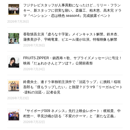
フジテレビスタッフが人事異動になったけど…リリー・フラン
キー、新スタッフに切実な願い。斎藤工、柏木悠、高木完 ドラ
マ『ペンション・恋は桃色 season4』完成披露イベント
2026年7月26日
香取慎吾主演『虚ろな十字架』メインキャスト解禁。鈴木杏、
蓮佛美沙子、宇崎竜童、ピエール瀧が出演。特報映像も解禁
2026年7月26日
FRUITS ZIPPER・鎮西寿々歌、サプライズメッセージに号泣！
映画『だぁれかさんとアソぼ？』公開前夜祭
2026年7月24日
鈴鹿央士、連ドラ単独初主演作で「法廷ラップ」に挑戦！稲垣
吾郎も「僕もラップしたい」と熱望？ドラマ9「リーガルビート
-逆転の法廷-」記者会見
2026年7月23日
『サイボーグ009 ネメシス』先行上映会レポート：梶裕貴、中
村悠一、早見沙織が語る「不変のテーマ」と「新たな正義」
2026年7月22日