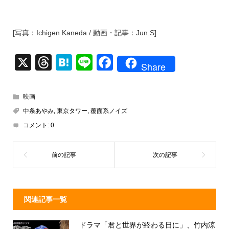
[写真：Ichigen Kaneda / 動画・記事：Jun.S]
X
T
H
Li
F
Share
hr
at
n
a
e
e
e
c
映画
a
n
e
中条あやみ
,
東京タワー
,
覆面系ノイズ
d
a
b
コメント:
0
s
o
o
k
関連記事一覧
ドラマ「君と世界が終わる日に」、竹内涼