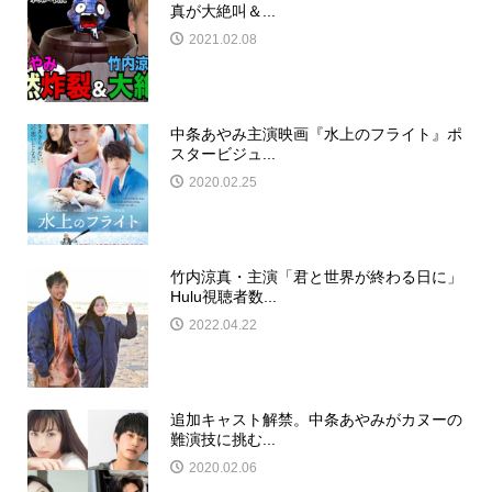
真が大絶叫＆...
2021.02.08
中条あやみ主演映画『水上のフライト』ポ
スタービジュ...
2020.02.25
竹内涼真・主演「君と世界が終わる日に」
Hulu視聴者数...
2022.04.22
追加キャスト解禁。中条あやみがカヌーの
難演技に挑む...
2020.02.06