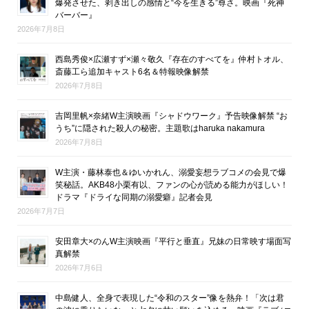
爆発させた、剥き出しの感情と“今を生きる”尊さ。映画『死神
バーバー』
2026年7月8日
西島秀俊×広瀬すず×瀬々敬久『存在のすべてを』仲村トオル、
斎藤工ら追加キャスト6名＆特報映像解禁
2026年7月8日
吉岡里帆×奈緒W主演映画『シャドウワーク』予告映像解禁 “お
うち”に隠された殺人の秘密。主題歌はharuka nakamura
2026年7月8日
W主演・藤林泰也＆ゆいかれん、溺愛妄想ラブコメの会見で爆
笑秘話。AKB48小栗有以、ファンの心が読める能力がほしい！
ドラマ『ドライな同期の溺愛癖』記者会見
2026年7月7日
安田章大×のんW主演映画『平行と垂直』兄妹の日常映す場面写
真解禁
2026年7月6日
中島健人、全身で表現した“令和のスター”像を熱弁！「次は君