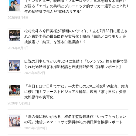
【インタビュー】映画版『ブルーロック』富本惣昭＆木田佳介
が語る「エゴ」の共鳴とブルーロック的サッカー選手とは？約1
年の猛特訓で挑んだ“究極のリアル”
2026年8月6日
松村北斗＆今田美桜が“禁断のバディ”に！去る7月23日に逝去さ
れた東野圭吾の最高傑作が実写化！映画『白鳥とコウモリ』完
成披露で「納豆」を巡る白黒議論！？
2026年8月2日
伝説の刑事たちが50年ぶりに集結！『Gメン’75』舞台挨拶で語
られた過酷過ぎる撮影秘話と丹波哲郎伝説【詳細レポート】
2026年8月2日
「今日もぼけ日和ですね」―大竹しのぶ×三浦友和W主演、共演
に櫻井翔！ファーストビジュアル解禁。映画『ぼけ日和』矢部
太郎原作を実写化
2026年7月28日
「涙の先に救いがある」椎名零監督最新作『いってらっしゃい
の花』池袋シネマ・ロサで満員御礼の初日舞台挨拶レポート
2026年7月28日