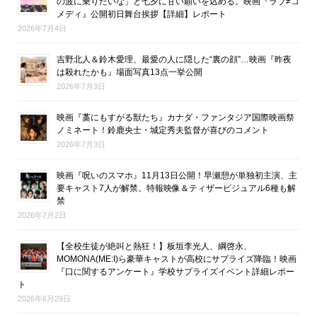
の波に乗りたいな」と七夕に甘い願いを込める。映画『ラブ≠コ
メディ』公開初日舞台挨拶【詳細】レポート
2026年7月4日
吉野北人＆鈴木愛理、最愛の人に隠した“裏の顔”…映画『昨夜
は殺れたかも』場面写真13点一挙公開
2026年7月3日
映画『藁にもすがる獣たち』カナダ・ファンタジア国際映画祭
ノミネート！鈴鹿央士・城定秀夫監督が喜びのコメント
2026年7月3日
映画『呪いのスマホ』11月13日公開！早瀬憩が単独初主演、主
要キャスト7人が解禁。特報映像＆ティザービジュアル6種も解
禁
2026年7月2日
【全校生徒が絶叫と熱狂！】板垣李光人、綱啓永、
MOMONA(ME:I)ら豪華キャストが高校にサプライズ降臨！映画
『口に関するアンケート』学校サプライズイベント詳細レポー
ト
2026年6月29日