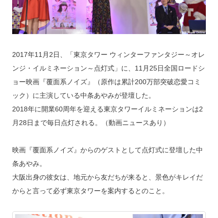
2017年11月2日、「東京タワー ウィンターファンタジー～オレ
ンジ・イルミネーション～点灯式」に、11月25日全国ロードシ
ョー映画『覆面系ノイズ』（原作は累計200万部突破恋愛コミ
ック）に主演している中条あやみが登壇した。
2018年に開業60周年を迎える東京タワーイルミネーションは2
月28日まで毎日点灯される。（動画ニュースあり）
映画『覆面系ノイズ』からのゲストとして点灯式に登壇した中
条あやみ。
大阪出身の彼女は、地元から友だちが来ると、景色がキレイだ
からと言って必ず東京タワーを案内するとのこと。