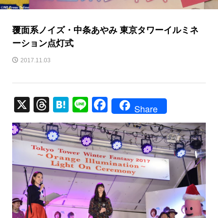
覆面系ノイズ・中条あやみ 東京タワーイルミネ
ーション点灯式
2017.11.03
X
T
H
Li
F
Share
hr
at
n
a
e
e
e
c
a
n
e
d
a
b
s
o
o
k