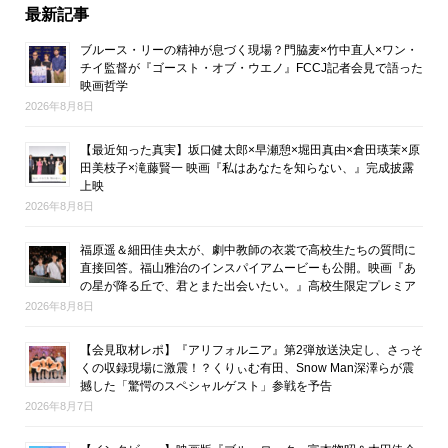
最新記事
ブルース・リーの精神が息づく現場？門脇麦×竹中直人×ワン・
チイ監督が『ゴースト・オブ・ウエノ』FCCJ記者会見で語った
映画哲学
2026年8月8日
【最近知った真実】坂口健太郎×早瀬憩×堀田真由×倉田瑛茉×原
田美枝子×滝藤賢一 映画『私はあなたを知らない、』完成披露
上映
2026年8月8日
福原遥＆細田佳央太が、劇中教師の衣裳で高校生たちの質問に
直接回答。福山雅治のインスパイアムービーも公開。映画『あ
の星が降る丘で、君とまた出会いたい。』高校生限定プレミア
2026年8月8日
【会見取材レポ】『アリフォルニア』第2弾放送決定し、さっそ
くの収録現場に激震！？くりぃむ有田、Snow Man深澤らが震
撼した「驚愕のスペシャルゲスト」参戦を予告
2026年8月7日