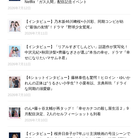
Netflix「ガス人間」配信記念イベント
2026年7月12日
【インタビュー】乃木坂46川﨑桜×小川彩、同期コンビが紡
ぐ“最強の友情”！ドラマ『野球少女鷲尾』
2026年7月11日
【インタビュー】「リアルすぎてしんどい」話題作が実写化！
中沢元紀×秋田汐梨×齊藤なぎさが選ぶ“本当の幸せ。ドラマ『幸
せになりたいマサムネ君』
2026年7月11日
【4ショットインタビュー】藤林泰也も驚愕！ヒロイン・ゆいか
れんの正体は“うるさい小学生”？小栗有以、京典和玖『ドライ
な同期の溺愛癖』
2026年7月10日
のん×藤ヶ谷太輔が再タッグ！「幸せカナコの殺し屋生活２」9
月配信決定、2人のセルフィーショットも到着
2026年7月10日
【インタビュー】桜井日奈子が7年ぶり主演映画の号泣シーンで