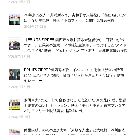
2026年7月21日
30年来の友人・井浦新＆市川実和子が夫婦役に「私たちにしか
出せない空気感」映画『トロフィー』公開記念舞台挨拶
2026年7月21日
【FRUITS ZIPPER 鎮西寿々歌】清水崇監督から「可愛いが出
すぎ！」と異例の注意！？単独初主演ホラーで封印した“アイド
ルスマイル” 映画『だぁれかさんとアソぼ？』完成披露舞台挨拶
2026年7月21日
FRUITS ZIPPER鎮西寿々歌、イベント中に恐怖！渋谷の階段
に“だぁれかさん”降臨！映画『だぁれかさんとアソぼ？』階段
セレモニー
2026年7月21日
安田章大×のん、打ち合わせなしで成立した“真の兄妹”感。監督
も絶賛のコンビネーション。映画『平行と垂直』東京プレミア
バリアフリー上映試写会【詳細レポ】
2026年7月19日
仲里依紗、のんの生き方を「素敵な人生」と大絶賛。深川麻衣