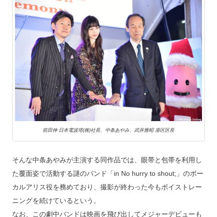
前田伸 日本電波塔(株)社長、中条あやみ、武井雅昭 港区区長
そんな中条あやみが主演する同作品では、眼帯と包帯を利用し
た覆面姿で活動する謎のバンド「in No hurry to shout;」のボー
カルアリス役を務めており、撮影が終わった今もボイストレー
ニングを続けているという。
なお、この劇中バンドは映画を飛び出してメジャーデビューも