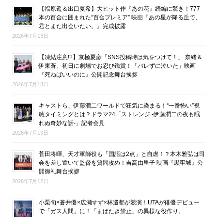
【福原遥＆出口夏希】大ヒット作『あの花』続編に驚き！777
本の百合に囲まれた“百合プレミア” 映画『あの星が降る丘で、
君とまた出会いたい。』完成披露
2026年7月13日
【凍結注意!?】京極夏彦「SNS投稿時は気をつけて！」 奈緒＆
伊東蒼、初日に劇場でお忍び鑑賞！「バレずに泣いた」映画
『死ねばいいのに』公開記念舞台挨拶
2026年7月13日
キャストら、伊藤潤二ワールドで狂気に染まる！“一番怖い”視
聴タイミングとは？ドラマ24「ストレンジ -伊藤潤二の夜も眠
れぬ奇妙な話-」記者会見
2026年7月13日
菅田将暉、天才軍師役も「国語は2点」と自虐！？本木雅弘は司
会を差し置いて監督を質問攻め！吉高由里子 映画『黒牢城』公
開御礼舞台挨拶
2026年7月12日
小栗旬×蒼井優×広瀬すず×林遣都が競演！UTAが俳優デビュー
で「ガス人間」に！「まばたき禁止」の異様な役作り。