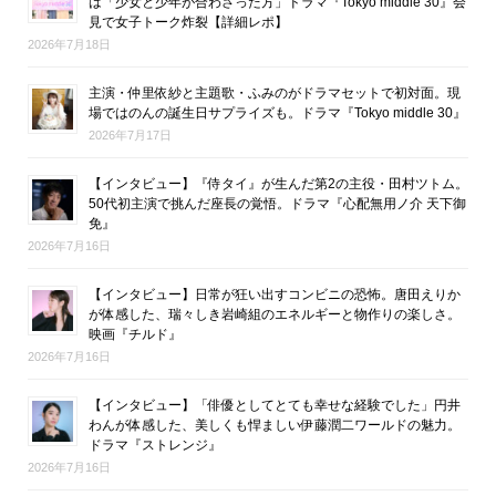
は「少女と少年が合わさった方」ドラマ『Tokyo middle 30』会
見で女子トーク炸裂【詳細レポ】
2026年7月18日
主演・仲里依紗と主題歌・ふみのがドラマセットで初対面。現
場ではのんの誕生日サプライズも。ドラマ『Tokyo middle 30』
2026年7月17日
【インタビュー】『侍タイ』が生んだ第2の主役・田村ツトム。
50代初主演で挑んだ座長の覚悟。ドラマ『心配無用ノ介 天下御
免』
2026年7月16日
【インタビュー】日常が狂い出すコンビニの恐怖。唐田えりか
が体感した、瑞々しき岩崎組のエネルギーと物作りの楽しさ。
映画『チルド』
2026年7月16日
【インタビュー】「俳優としてとても幸せな経験でした」円井
わんが体感した、美しくも悍ましい伊藤潤二ワールドの魅力。
ドラマ『ストレンジ』
2026年7月16日