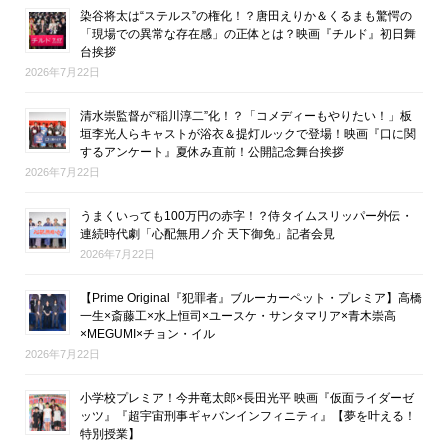
染谷将太は“ステルス”の権化！？唐田えりか＆くるまも驚愕の
「現場での異常な存在感」の正体とは？映画『チルド』初日舞
台挨拶
2026年7月22日
清水崇監督が“稲川淳二”化！？「コメディーもやりたい！」板
垣李光人らキャストが浴衣＆提灯ルックで登場！映画『口に関
するアンケート』夏休み直前！公開記念舞台挨拶
2026年7月22日
うまくいっても100万円の赤字！？侍タイムスリッパー外伝・
連続時代劇「心配無用ノ介 天下御免」記者会見
2026年7月22日
【Prime Original『犯罪者』ブルーカーペット・プレミア】高橋
一生×斎藤工×水上恒司×ユースケ・サンタマリア×青木崇高
×MEGUMI×チョン・イル
2026年7月22日
小学校プレミア！今井竜太郎×長田光平 映画『仮面ライダーゼ
ッツ』『超宇宙刑事ギャバンインフィニティ』【夢を叶える！
特別授業】