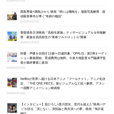
2026年6月25日
西島秀俊×満島ひかり 映画『時には懺悔を』場面写真解禁 探
偵殺害事件が導く“奇跡の物語”
2026年6月25日
香取慎吾主演映画『高校生家族』ティザービジュアル＆特報解
禁 家族全員高校生の“青春フルスロットル”開幕
2026年6月25日
俳優・声優を目指す12歳〜25歳対象「OPALIS」第2弾オーディ
ション募集開始、育成費用は無料。今泉力哉監督＆門脇康平監
督が最終審査に参加
2026年6月24日
Netflixが世界へ届ける日本アニメ『フールナイト』アニメ化決
定、『THE ONE PIECE』新ビジュアルなど続々解禁。アヌシ
ー国際アニメーション映画祭
2026年6月24日
【インタビュー】舘ひろし×黒川想矢、世代を超えた“師弟バデ
ィ”が語る「演じない」演技論と再共演への夢。映画『免許返
納!?』