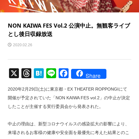
NON KAIWA FES Vol.2 公演中止。無観客ライブ
とし後日収録放送
2020.02.26
X
T
H
Li
F
Share
hr
at
n
a
2020年2月29日(土)に東京都・EX THEATER ROPPONGIにて
e
e
e
c
開催が予定されていた「NON KAIWA FES vol.2」の中止が決定
a
n
e
したことが主催する実行委員会から発表された。
d
a
b
s
o
中止の理由は、新型コロナウイルスの感染拡大の影響により、
o
来場されるお客様の健康や安全面を最優先に考えた結果とのこ