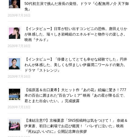
50代初主演で挑んだ座長の覚悟。ドラマ『心配無用ノ介 天下御
免』
2026年7月16日
【インタビュー】日常が狂い出すコンビニの恐怖。唐田えりか
が体感した、瑞々しき岩崎組のエネルギーと物作りの楽しさ。
映画『チルド』
2026年7月16日
【インタビュー】「俳優としてとても幸せな経験でした」円井
わんが体感した、美しくも悍ましい伊藤潤二ワールドの魅力。
ドラマ『ストレンジ』
2026年7月16日
【福原遥＆出口夏希】大ヒット作『あの花』続編に驚き！777
本の百合に囲まれた“百合プレミア” 映画『あの星が降る丘で、
君とまた出会いたい。』完成披露
2026年7月13日
【凍結注意!?】京極夏彦「SNS投稿時は気をつけて！」 奈緒＆
伊東蒼、初日に劇場でお忍び鑑賞！「バレずに泣いた」映画
『死ねばいいのに』公開記念舞台挨拶