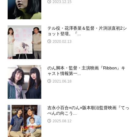
2023.12.15
テル役・花澤香菜＆監督・片渕須直初2シ
ョット登壇。『...
2020.02.13
のん脚本・監督・主演映画『Ribbon』キ
ャスト情報第一...
2021.06.18
吉永小百合×のん×阪本順治監督映画『てっ
ぺんの向こう...
2025.08.12