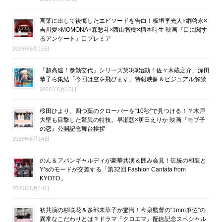
言葉に出して後悔したエピソードを告白！板垣李光人×綱啓永×
吉川愛×MOMONA×森愁斗×西山智樹×柄本時生 映画『口に関す
るアンケート』口プレミア
2026年6月15日
『超高速！参勤交代』シリーズ第3弾始動！佐々木蔵之介、深田
恭子ら集結「今回は空を飛びます」特報映像＆ビジュアル解禁
2026年6月15日
桜田ひより、四つ葉のクローバーを“10秒”で見つける！？木戸
大聖も目撃した驚異の特技。早瀬憩×唐田えりか 映画『モブ子
の恋』公開記念舞台挨拶
2026年6月14日
のん＆アバンギャルディが豪華共演＆囲み会見！伝統の和装と
Y’sのモードが交差する「第32回 Fashion Cantata from
KYOTO」
2026年6月14日
初共演の杉咲花＆多部未華子が驚愕！今泉監督の“1mm単位”の
異常なこだわりとは？ドラマ『クロエマ』配信記念スペシャル