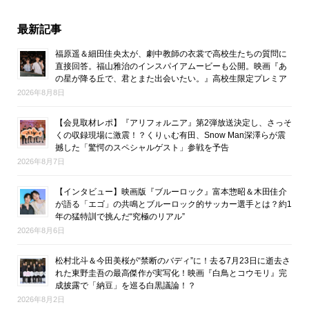
最新記事
福原遥＆細田佳央太が、劇中教師の衣裳で高校生たちの質問に
直接回答。福山雅治のインスパイアムービーも公開。映画『あ
の星が降る丘で、君とまた出会いたい。』高校生限定プレミア
2026年8月8日
【会見取材レポ】『アリフォルニア』第2弾放送決定し、さっそ
くの収録現場に激震！？くりぃむ有田、Snow Man深澤らが震
撼した「驚愕のスペシャルゲスト」参戦を予告
2026年8月7日
【インタビュー】映画版『ブルーロック』富本惣昭＆木田佳介
が語る「エゴ」の共鳴とブルーロック的サッカー選手とは？約1
年の猛特訓で挑んだ“究極のリアル”
2026年8月6日
松村北斗＆今田美桜が“禁断のバディ”に！去る7月23日に逝去さ
れた東野圭吾の最高傑作が実写化！映画『白鳥とコウモリ』完
成披露で「納豆」を巡る白黒議論！？
2026年8月2日