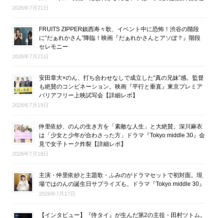
2026年7月21日
FRUITS ZIPPER鎮西寿々歌、イベント中に恐怖！渋谷の階段
に“だぁれかさん”降臨！映画『だぁれかさんとアソぼ？』階段
セレモニー
2026年7月21日
安田章大×のん、打ち合わせなしで成立した“真の兄妹”感。監督
も絶賛のコンビネーション。映画『平行と垂直』東京プレミア
バリアフリー上映試写会【詳細レポ】
2026年7月19日
仲里依紗、のんの生き方を「素敵な人生」と大絶賛。深川麻衣
は「少女と少年が合わさった方」ドラマ『Tokyo middle 30』会
見で女子トーク炸裂【詳細レポ】
2026年7月18日
主演・仲里依紗と主題歌・ふみのがドラマセットで初対面。現
場ではのんの誕生日サプライズも。ドラマ『Tokyo middle 30』
2026年7月17日
【インタビュー】『侍タイ』が生んだ第2の主役・田村ツトム。