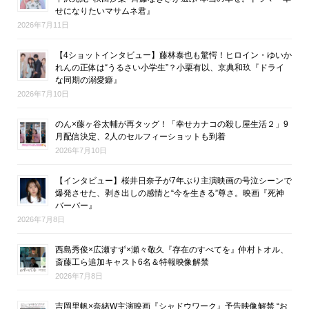
せになりたいマサムネ君』
2026年7月11日
【4ショットインタビュー】藤林泰也も驚愕！ヒロイン・ゆいか
れんの正体は“うるさい小学生”？小栗有以、京典和玖『ドライ
な同期の溺愛癖』
2026年7月10日
のん×藤ヶ谷太輔が再タッグ！「幸せカナコの殺し屋生活２」9
月配信決定、2人のセルフィーショットも到着
2026年7月10日
【インタビュー】桜井日奈子が7年ぶり主演映画の号泣シーンで
爆発させた、剥き出しの感情と“今を生きる”尊さ。映画『死神
バーバー』
2026年7月8日
西島秀俊×広瀬すず×瀬々敬久『存在のすべてを』仲村トオル、
斎藤工ら追加キャスト6名＆特報映像解禁
2026年7月8日
吉岡里帆×奈緒W主演映画『シャドウワーク』予告映像解禁 “お