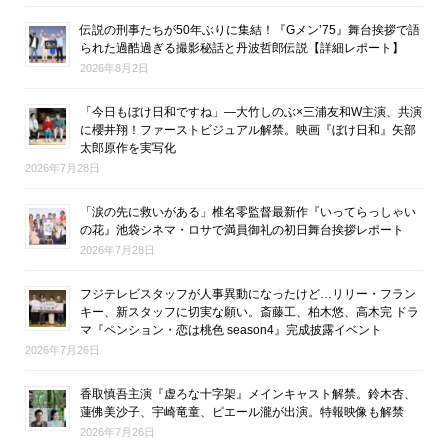
伝説の刑事たちが50年ぶりに集結！『Gメン’75』舞台挨拶で語
られた過酷過ぎる撮影秘話と丹波哲郎伝説【詳細レポート】
2026年8月2日
「今日もぼけ日和ですね」―大竹しのぶ×三浦友和W主演、共演
に櫻井翔！ファーストビジュアル解禁。映画『ぼけ日和』矢部
太郎原作を実写化
2026年7月28日
「涙の先に救いがある」椎名零監督最新作『いってらっしゃい
の花』池袋シネマ・ロサで満員御礼の初日舞台挨拶レポート
2026年7月28日
フジテレビスタッフが人事異動になったけど…リリー・フラン
キー、新スタッフに切実な願い。斎藤工、柏木悠、高木完 ドラ
マ『ペンション・恋は桃色 season4』完成披露イベント
2026年7月26日
香取慎吾主演『虚ろな十字架』メインキャスト解禁。鈴木杏、
蓮佛美沙子、宇崎竜童、ピエール瀧が出演。特報映像も解禁
2026年7月26日