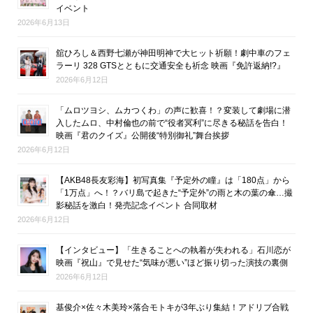
イベント
2026年6月13日
舘ひろし＆西野七瀬が神田明神で大ヒット祈願！劇中車のフェ
ラーリ 328 GTSとともに交通安全も祈念 映画『免許返納!?』
2026年6月12日
「ムロツヨシ、ムカつくわ」の声に歓喜！？変装して劇場に潜
入したムロ、中村倫也の前で“役者冥利”に尽きる秘話を告白！
映画『君のクイズ』公開後“特別御礼”舞台挨拶
2026年6月12日
【AKB48長友彩海】初写真集『予定外の瞳』は「180点」から
「1万点」へ！？バリ島で起きた“予定外”の雨と木の葉の傘…撮
影秘話を激白！発売記念イベント 合同取材
2026年6月12日
【インタビュー】「生きることへの執着が失われる」石川恋が
映画『祝山』で見せた“気味が悪い”ほど振り切った演技の裏側
2026年6月12日
基俊介×佐々木美玲×落合モトキが3年ぶり集結！アドリブ合戦