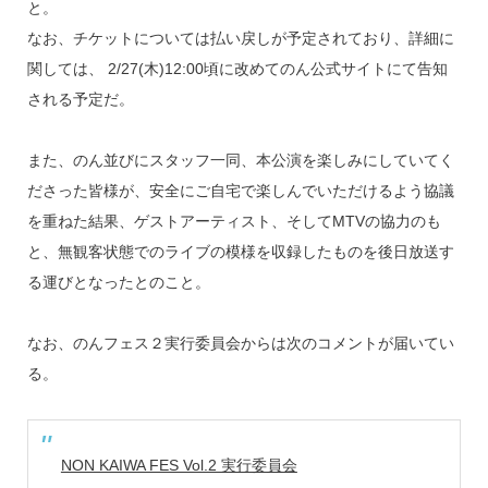
k
と。
なお、チケットについては払い戻しが予定されており、詳細に
関しては、 2/27(木)12:00頃に改めてのん公式サイトにて告知
される予定だ。
また、のん並びにスタッフ一同、本公演を楽しみにしていてく
ださった皆様が、安全にご自宅で楽しんでいただけるよう協議
を重ねた結果、ゲストアーティスト、そしてMTVの協力のも
と、無観客状態でのライブの模様を収録したものを後日放送す
る運びとなったとのこと。
なお、のんフェス２実行委員会からは次のコメントが届いてい
る。
NON KAIWA FES Vol.2 実行委員会