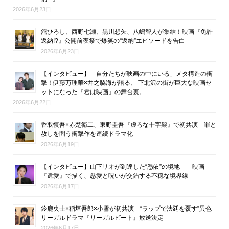
2026年6月23日
舘ひろし、西野七瀬、黒川想矢、八嶋智人が集結！映画『免許
返納!?』公開前夜祭で爆笑の“返納”エピソードを告白
2026年6月23日
【インタビュー】「自分たちが映画の中にいる」メタ構造の衝
撃！伊藤万理華×井之脇海が語る、 下北沢の街が巨大な映画セ
ットになった『君は映画』の舞台裏。
2026年6月22日
香取慎吾×赤楚衛二、東野圭吾『虚ろな十字架』で初共演 罪と
赦しを問う衝撃作を連続ドラマ化
2026年6月19日
【インタビュー】山下リオが到達した“憑依”の境地――映画
『遺愛』で描く、慈愛と呪いが交錯する不穏な境界線
2026年6月17日
鈴鹿央士×稲垣吾郎×小雪が初共演 “ラップで法廷を覆す”異色
リーガルドラマ『リーガルビート』放送決定
2026年6月17日