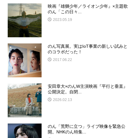
映画『雄獅少年／ライオン少年』×主題歌
のん「この日々...
2023.05.19
のん写真展。実はIoT事業の新しい試みと
のコラボだった！
2017.06.22
安田章大×のんW主演映画『平行と垂直』
公開決定。自閉...
2026.02.13
のん「荒野に立つ」ライブ映像を緊急公
開。NHKのん特集...