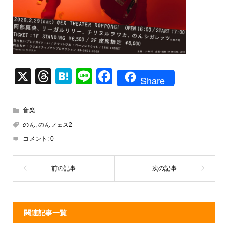
X
T
H
Li
F
Share
hr
at
n
a
e
e
e
c
音楽
a
n
e
のん
,
のんフェス2
d
a
b
コメント:
0
s
o
o
k
関連記事一覧