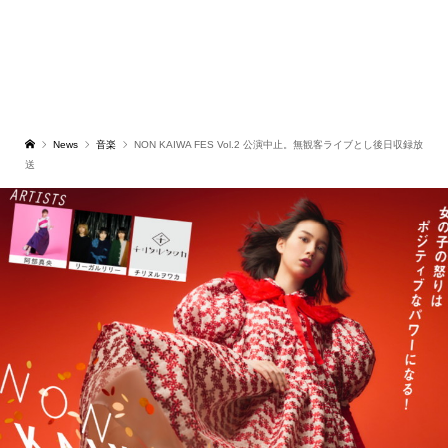
News
音楽
NON KAIWA FES Vol.2 公演中止。無観客ライブとし後日収録放
送