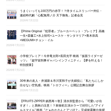
2026年7月22日
うまくいっても100万円の赤字！？侍タイムスリッパー外伝・
連続時代劇「心配無用ノ介 天下御免」記者会見
2026年7月22日
【Prime Original『犯罪者』ブルーカーペット・プレミア】高橋
一生×斎藤工×水上恒司×ユースケ・サンタマリア×青木崇高
×MEGUMI×チョン・イル
2026年7月22日
小学校プレミア！今井竜太郎×長田光平 映画『仮面ライダーゼ
ッツ』『超宇宙刑事ギャバンインフィニティ』【夢を叶える！
特別授業】
2026年7月21日
30年来の友人・井浦新＆市川実和子が夫婦役に「私たちにしか
出せない空気感」映画『トロフィー』公開記念舞台挨拶
2026年7月21日
【FRUITS ZIPPER 鎮西寿々歌】清水崇監督から「可愛いが出
すぎ！」と異例の注意！？単独初主演ホラーで封印した“アイド
ルスマイル” 映画『だぁれかさんとアソぼ？』完成披露舞台挨拶