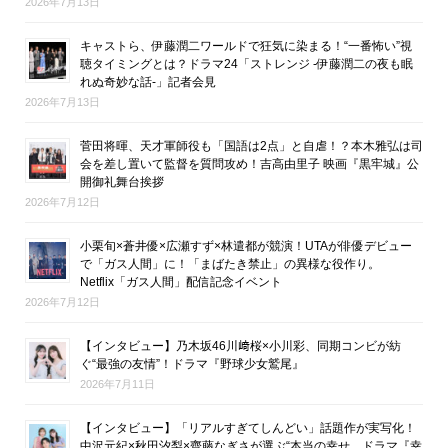
2026年7月13日
キャストら、伊藤潤二ワールドで狂気に染まる！“一番怖い”視
聴タイミングとは？ドラマ24「ストレンジ -伊藤潤二の夜も眠
れぬ奇妙な話-」記者会見
2026年7月13日
菅田将暉、天才軍師役も「国語は2点」と自虐！？本木雅弘は司
会を差し置いて監督を質問攻め！吉高由里子 映画『黒牢城』公
開御礼舞台挨拶
2026年7月12日
小栗旬×蒼井優×広瀬すず×林遣都が競演！UTAが俳優デビュー
で「ガス人間」に！「まばたき禁止」の異様な役作り。
Netflix「ガス人間」配信記念イベント
2026年7月12日
【インタビュー】乃木坂46川﨑桜×小川彩、同期コンビが紡
ぐ“最強の友情”！ドラマ『野球少女鷲尾』
2026年7月11日
【インタビュー】「リアルすぎてしんどい」話題作が実写化！
中沢元紀×秋田汐梨×齊藤なぎさが選ぶ“本当の幸せ。ドラマ『幸