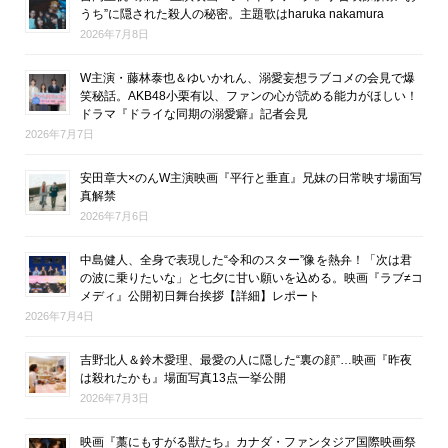
うち”に隠された殺人の秘密。主題歌はharuka nakamura
2026年7月8日
W主演・藤林泰也＆ゆいかれん、溺愛妄想ラブコメの会見で爆
笑秘話。AKB48小栗有以、ファンの心が読める能力がほしい！
ドラマ『ドライな同期の溺愛癖』記者会見
2026年7月7日
安田章大×のんW主演映画『平行と垂直』兄妹の日常映す場面写
真解禁
2026年7月6日
中島健人、全身で表現した“令和のスター”像を熱弁！「次は君
の波に乗りたいな」と七夕に甘い願いを込める。映画『ラブ≠コ
メディ』公開初日舞台挨拶【詳細】レポート
2026年7月4日
吉野北人＆鈴木愛理、最愛の人に隠した“裏の顔”…映画『昨夜
は殺れたかも』場面写真13点一挙公開
2026年7月3日
映画『藁にもすがる獣たち』カナダ・ファンタジア国際映画祭