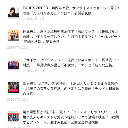
FRUITS ZIPPER・鎮西寿々歌、サプライズメッセージに号泣！
映画『だぁれかさんとアソぼ？』公開前夜祭
2026年7月24日
鈴鹿央士、連ドラ単独初主演作で「法廷ラップ」に挑戦！稲垣
吾郎も「僕もラップしたい」と熱望？ドラマ9「リーガルビート
-逆転の法廷-」記者会見
2026年7月23日
『サイボーグ009 ネメシス』先行上映会レポート：梶裕貴、中
村悠一、早見沙織が語る「不変のテーマ」と「新たな正義」
2026年7月22日
染谷将太は“ステルス”の権化！？唐田えりか＆くるまも驚愕の
「現場での異常な存在感」の正体とは？映画『チルド』初日舞
台挨拶
2026年7月22日
清水崇監督が“稲川淳二”化！？「コメディーもやりたい！」板
垣李光人らキャストが浴衣＆提灯ルックで登場！映画『口に関
するアンケート』夏休み直前！公開記念舞台挨拶