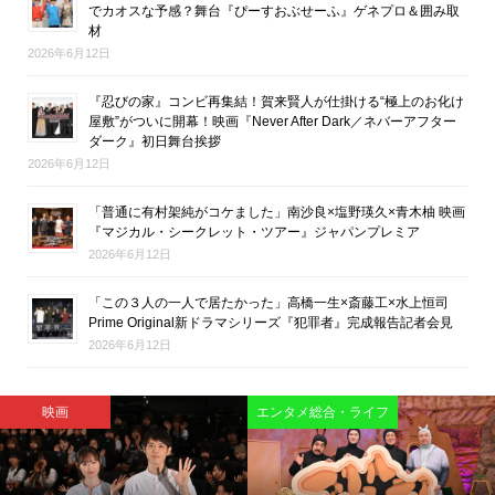
でカオスな予感？舞台『ぴーすおぶせーふ』ゲネプロ＆囲み取
材
2026年6月12日
『忍びの家』コンビ再集結！賀来賢人が仕掛ける“極上のお化け
屋敷”がついに開幕！映画『Never After Dark／ネバーアフター
ダーク』初日舞台挨拶
2026年6月12日
「普通に有村架純がコケました」南沙良×塩野瑛久×青木柚 映画
『マジカル・シークレット・ツアー』ジャパンプレミア
2026年6月12日
「この３人の一人で居たかった」高橋一生×斎藤工×水上恒司
Prime Original新ドラマシリーズ『犯罪者』完成報告記者会見
2026年6月12日
インタビュー
映画