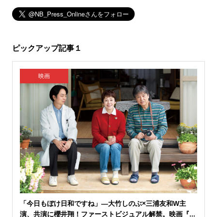
ピックアップ記事１
映画
「今日もぼけ日和ですね」―大竹しのぶ×三浦友和W主
演、共演に櫻井翔！ファーストビジュアル解禁。映画『...