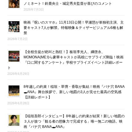
ノミネート！鈴鹿央士・城定秀夫監督が喜びのコメント
2026年7月3日
映画『呪いのスマホ』11月13日公開！早瀬憩が単独初主演、主
要キャスト7人が解禁。特報映像＆ティザービジュアル6種も解
禁
2026年7月2日
【全校生徒が絶叫と熱狂！】板垣李光人、綱啓永、
MOMONA(ME:I)ら豪華キャストが高校にサプライズ降臨！映画
『口に関するアンケート』学校サプライズイベント詳細レポー
ト
2026年6月29日
8年越しの約束！稲垣・草彅・香取が集結！映画『バナ穴 BANA
🕳ANA』舞台挨拶で、新しい地図の3人が見せた最高の空気感
【詳細レポート】
2026年6月28日
【稲垣吾郎インタビュー】8年越しの約束が結実！新しい地図の
３人が放つ「観る者の想像力で完成する」唯一無二の物語。映
画『バナ穴 BANA🕳ANA』