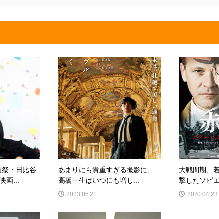
画祭・日比谷
あまりにも貴重すぎる撮影に、
大戦間期、
画...
高橋一生はいつにも増し...
撃したソビエト
2023.05.21
2020.04.23