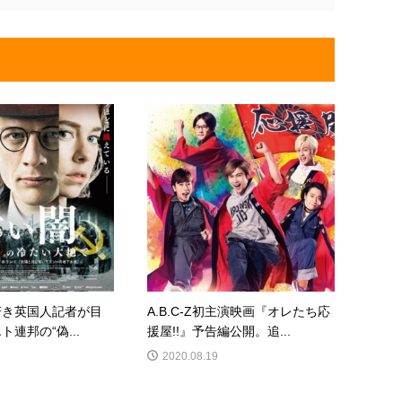
若き英国人記者が目
A.B.C-Z初主演映画『オレたち応
連邦の“偽...
援屋!!』予告編公開。追...
2020.08.19