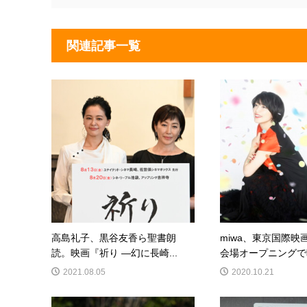
関連記事一覧
高島礼子、黒谷友香ら聖書朗
miwa、東京国際映
読。映画『祈り ―幻に長崎...
会場オープニングで映
2021.08.05
2020.10.21