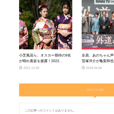
小芝風花ら、オスカー期待の9名
全員、あのちゃん声
が晴れ着姿を披露！2022...
窪塚洋介が亀梨和也と
2021.12.09
2026.04.08
コメント ( 0 )
この記事へのコメントはありません。