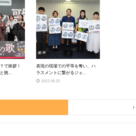
？で挨拶！
表現の現場での平等を奪い、ハ
挑...
ラスメントに繋がるジェ...
2022.08.25
ト