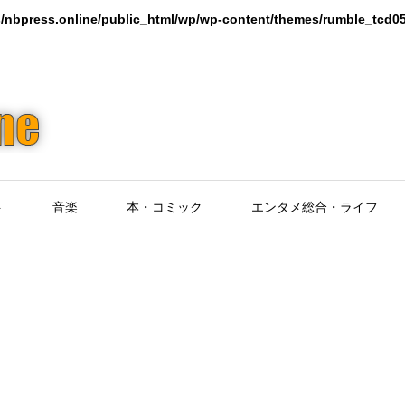
/nbpress.online/public_html/wp/wp-content/themes/rumble_tcd05
ト
音楽
本・コミック
エンタメ総合・ライフ