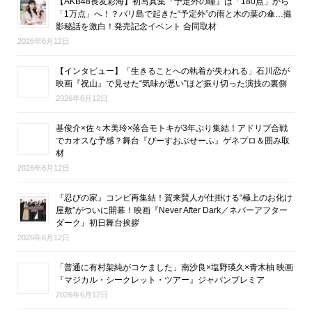
【AKB48長友彩海】初写真集『予定外の瞳』は「180点」から
「1万点」へ！？バリ島で起きた“予定外”の雨と木の葉の傘…撮
影秘話を激白！発売記念イベント 合同取材
2026年6月12日
【インタビュー】「生きることへの執着が失われる」石川恋が
映画『祝山』で見せた“気味が悪い”ほど振り切った演技の裏側
2026年6月12日
基俊介×佐々木美玲×落合モトキが3年ぶり集結！アドリブ合戦
でカオスな予感？舞台『ぴーすおぶせーふ』ゲネプロ＆囲み取
材
2026年6月12日
『忍びの家』コンビ再集結！賀来賢人が仕掛ける“極上のお化け
屋敷”がついに開幕！映画『Never After Dark／ネバーアフター
ダーク』初日舞台挨拶
2026年6月12日
「普通に有村架純がコケました」南沙良×塩野瑛久×青木柚 映画
『マジカル・シークレット・ツアー』ジャパンプレミア
2026年6月12日