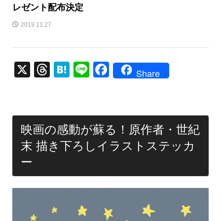
レゼント配布決定
2019.11.27
X
T
H
Li
F
Share
hr
at
n
a
e
e
e
c
a
n
e
映画の感動が蘇る！原作者・世紀
d
a
b
末 描き下ろしイラストステッカ
s
o
ー
o
k