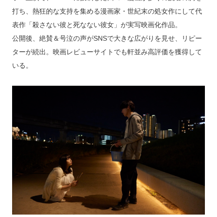
打ち、熱狂的な支持を集める漫画家・世紀末の処女作にして代
表作「殺さない彼と死なない彼女」が実写映画化作品。
公開後、絶賛＆号泣の声がSNSで大きな広がりを見せ、リピー
ターが続出。映画レビューサイトでも軒並み高評価を獲得して
いる。