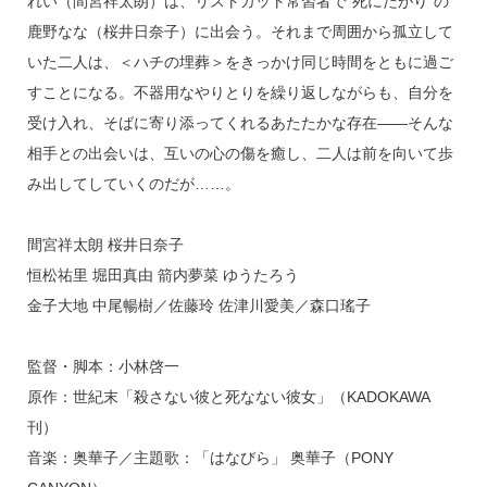
れい（間宮祥太朗）は、リストカット常習者で“死にたがり”の
鹿野なな（桜井日奈子）に出会う。それまで周囲から孤立して
いた二人は、＜ハチの埋葬＞をきっかけ同じ時間をともに過ご
すことになる。不器用なやりとりを繰り返しながらも、自分を
受け入れ、そばに寄り添ってくれるあたたかな存在――そんな
相手との出会いは、互いの心の傷を癒し、二人は前を向いて歩
み出してしていくのだが……。
間宮祥太朗 桜井日奈子
恒松祐里 堀田真由 箭内夢菜 ゆうたろう
金子大地 中尾暢樹／佐藤玲 佐津川愛美／森口瑤子
監督・脚本：小林啓一
原作：世紀末「殺さない彼と死なない彼女」（KADOKAWA
刊）
音楽：奥華子／主題歌：「はなびら」 奥華子（PONY