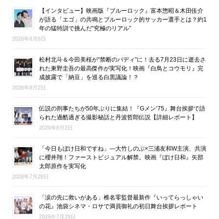
【インタビュー】映画版『ブルーロック』富本惣昭＆木田佳介
が語る「エゴ」の共鳴とブルーロック的サッカー選手とは？約1
年の猛特訓で挑んだ“究極のリアル”
2026年8月6日
松村北斗＆今田美桜が“禁断のバディ”に！去る7月23日に逝去さ
れた東野圭吾の最高傑作が実写化！映画『白鳥とコウモリ』完
成披露で「納豆」を巡る白黒議論！？
2026年8月2日
伝説の刑事たちが50年ぶりに集結！『Gメン’75』舞台挨拶で語
られた過酷過ぎる撮影秘話と丹波哲郎伝説【詳細レポート】
2026年8月2日
「今日もぼけ日和ですね」―大竹しのぶ×三浦友和W主演、共演
に櫻井翔！ファーストビジュアル解禁。映画『ぼけ日和』矢部
太郎原作を実写化
2026年7月28日
「涙の先に救いがある」椎名零監督最新作『いってらっしゃい
の花』池袋シネマ・ロサで満員御礼の初日舞台挨拶レポート
2026年7月28日