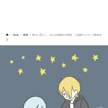
News
映画
殺カレ死カノ、12/1(日)映画の日限定・入場者プレゼント配布決
定