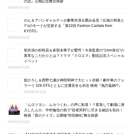
の恋』公開記念舞台挨拶
2026年6月14日
のん＆アバンギャルディが豪華共演＆囲み会見！伝統の和装と
Y’sのモードが交差する「第32回 Fashion Cantata from
KYOTO」
2026年6月14日
初共演の杉咲花＆多部未華子が驚愕！今泉監督の“1mm単位”の
異常なこだわりとは？ドラマ『クロエマ』配信記念スペシャル
イベント
2026年6月13日
舘ひろし＆西野七瀬が神田明神で大ヒット祈願！劇中車のフェ
ラーリ 328 GTSとともに交通安全も祈念 映画『免許返納!?』
2026年6月12日
「ムロツヨシ、ムカつくわ」の声に歓喜！？変装して劇場に潜
入したムロ、中村倫也の前で“役者冥利”に尽きる秘話を告白！
映画『君のクイズ』公開後“特別御礼”舞台挨拶
2026年6月12日