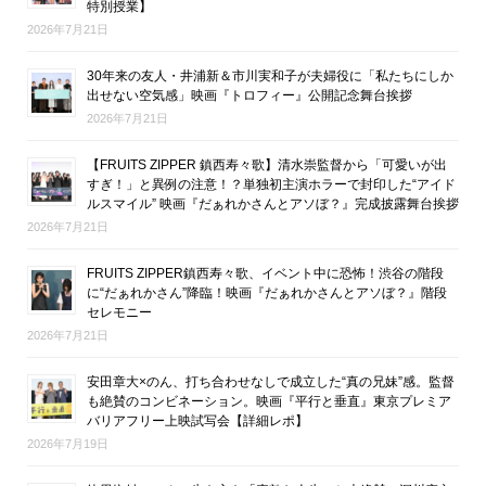
特別授業】
2026年7月21日
30年来の友人・井浦新＆市川実和子が夫婦役に「私たちにしか
出せない空気感」映画『トロフィー』公開記念舞台挨拶
2026年7月21日
【FRUITS ZIPPER 鎮西寿々歌】清水崇監督から「可愛いが出
すぎ！」と異例の注意！？単独初主演ホラーで封印した“アイド
ルスマイル” 映画『だぁれかさんとアソぼ？』完成披露舞台挨拶
2026年7月21日
FRUITS ZIPPER鎮西寿々歌、イベント中に恐怖！渋谷の階段
に“だぁれかさん”降臨！映画『だぁれかさんとアソぼ？』階段
セレモニー
2026年7月21日
安田章大×のん、打ち合わせなしで成立した“真の兄妹”感。監督
も絶賛のコンビネーション。映画『平行と垂直』東京プレミア
バリアフリー上映試写会【詳細レポ】
2026年7月19日