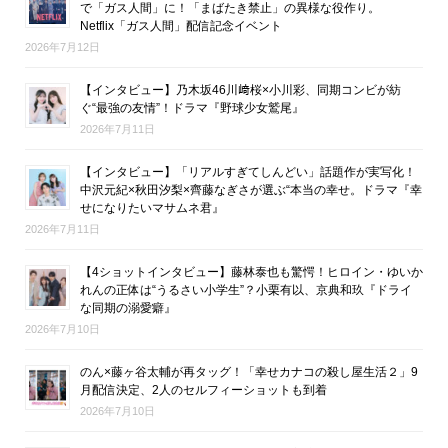
で「ガス人間」に！「まばたき禁止」の異様な役作り。
Netflix「ガス人間」配信記念イベント
2026年7月12日
【インタビュー】乃木坂46川﨑桜×小川彩、同期コンビが紡
ぐ“最強の友情”！ドラマ『野球少女鷲尾』
2026年7月11日
【インタビュー】「リアルすぎてしんどい」話題作が実写化！
中沢元紀×秋田汐梨×齊藤なぎさが選ぶ“本当の幸せ。ドラマ『幸
せになりたいマサムネ君』
2026年7月11日
【4ショットインタビュー】藤林泰也も驚愕！ヒロイン・ゆいか
れんの正体は“うるさい小学生”？小栗有以、京典和玖『ドライ
な同期の溺愛癖』
2026年7月10日
のん×藤ヶ谷太輔が再タッグ！「幸せカナコの殺し屋生活２」9
月配信決定、2人のセルフィーショットも到着
2026年7月10日