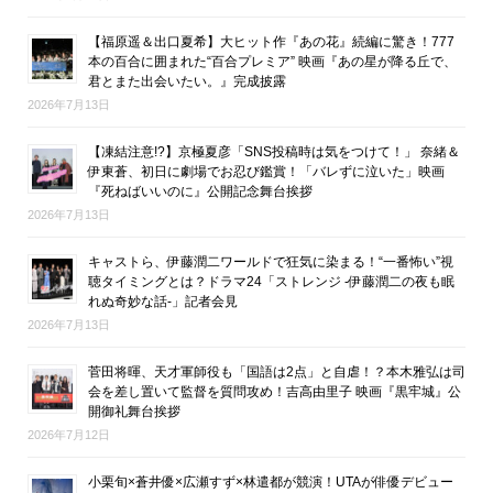
【福原遥＆出口夏希】大ヒット作『あの花』続編に驚き！777
本の百合に囲まれた“百合プレミア” 映画『あの星が降る丘で、
君とまた出会いたい。』完成披露
2026年7月13日
【凍結注意!?】京極夏彦「SNS投稿時は気をつけて！」 奈緒＆
伊東蒼、初日に劇場でお忍び鑑賞！「バレずに泣いた」映画
『死ねばいいのに』公開記念舞台挨拶
2026年7月13日
キャストら、伊藤潤二ワールドで狂気に染まる！“一番怖い”視
聴タイミングとは？ドラマ24「ストレンジ -伊藤潤二の夜も眠
れぬ奇妙な話-」記者会見
2026年7月13日
菅田将暉、天才軍師役も「国語は2点」と自虐！？本木雅弘は司
会を差し置いて監督を質問攻め！吉高由里子 映画『黒牢城』公
開御礼舞台挨拶
2026年7月12日
小栗旬×蒼井優×広瀬すず×林遣都が競演！UTAが俳優デビュー