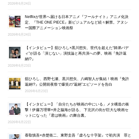
2026年6月24日
Netflixが世界へ届ける日本アニメ『フールナイト』アニメ化決
定、『THE ONE PIECE』新ビジュアルなど続々解禁。アヌシ
ー国際アニメーション映画祭
2026年6月24日
【インタビュー】舘ひろし×黒川想矢、世代を超えた“師弟バデ
ィ”が語る「演じない」演技論と再共演への夢。映画『免許返
納!?』
2026年6月23日
舘ひろし、西野七瀬、黒川想矢、八嶋智人が集結！映画『免許
返納!?』公開前夜祭で爆笑の“返納”エピソードを告白
2026年6月23日
【インタビュー】「自分たちが映画の中にいる」メタ構造の衝
撃！伊藤万理華×井之脇海が語る、 下北沢の街が巨大な映画セ
ットになった『君は映画』の舞台裏。
2026年6月22日
香取慎吾×赤楚衛二、東野圭吾『虚ろな十字架』で初共演 罪と