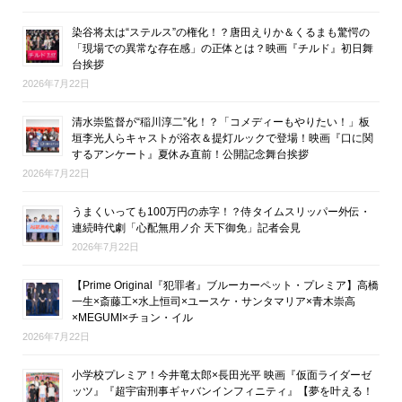
染谷将太は“ステルス”の権化！？唐田えりか＆くるまも驚愕の
「現場での異常な存在感」の正体とは？映画『チルド』初日舞
台挨拶
2026年7月22日
清水崇監督が“稲川淳二”化！？「コメディーもやりたい！」板
垣李光人らキャストが浴衣＆提灯ルックで登場！映画『口に関
するアンケート』夏休み直前！公開記念舞台挨拶
2026年7月22日
うまくいっても100万円の赤字！？侍タイムスリッパー外伝・
連続時代劇「心配無用ノ介 天下御免」記者会見
2026年7月22日
【Prime Original『犯罪者』ブルーカーペット・プレミア】高橋
一生×斎藤工×水上恒司×ユースケ・サンタマリア×青木崇高
×MEGUMI×チョン・イル
2026年7月22日
小学校プレミア！今井竜太郎×長田光平 映画『仮面ライダーゼ
ッツ』『超宇宙刑事ギャバンインフィニティ』【夢を叶える！