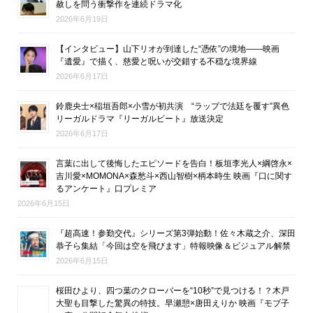
赦しを問う衝撃作を連続ドラマ化
2026年6月19日
【インタビュー】山下リオが到達した“憑依”の境地――映画
『遺愛』で描く、慈愛と呪いが交錯する不穏な境界線
2026年6月17日
鈴鹿央士×稲垣吾郎×小雪が初共演 “ラップで法廷を覆す”異色
リーガルドラマ『リーガルビート』放送決定
2026年6月17日
言葉に出して後悔したエピソードを告白！板垣李光人×綱啓永×
吉川愛×MOMONA×森愁斗×西山智樹×柄本時生 映画『口に関す
るアンケート』口プレミア
2026年6月15日
『超高速！参勤交代』シリーズ第3弾始動！佐々木蔵之介、深田
恭子ら集結「今回は空を飛びます」特報映像＆ビジュアル解禁
2026年6月15日
桜田ひより、四つ葉のクローバーを“10秒”で見つける！？木戸
大聖も目撃した驚異の特技。早瀬憩×唐田えりか 映画『モブ子