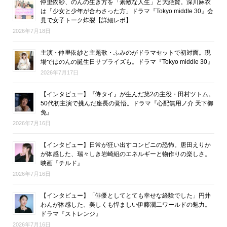
仲里依紗、のんの生き方を「素敵な人生」と大絶賛。深川麻衣
は「少女と少年が合わさった方」ドラマ『Tokyo middle 30』会
見で女子トーク炸裂【詳細レポ】
2026年7月18日
主演・仲里依紗と主題歌・ふみのがドラマセットで初対面。現
場ではのんの誕生日サプライズも。ドラマ『Tokyo middle 30』
2026年7月17日
【インタビュー】『侍タイ』が生んだ第2の主役・田村ツトム。
50代初主演で挑んだ座長の覚悟。ドラマ『心配無用ノ介 天下御
免』
2026年7月16日
【インタビュー】日常が狂い出すコンビニの恐怖。唐田えりか
が体感した、瑞々しき岩崎組のエネルギーと物作りの楽しさ。
映画『チルド』
2026年7月16日
【インタビュー】「俳優としてとても幸せな経験でした」円井
わんが体感した、美しくも悍ましい伊藤潤二ワールドの魅力。
ドラマ『ストレンジ』
2026年7月16日