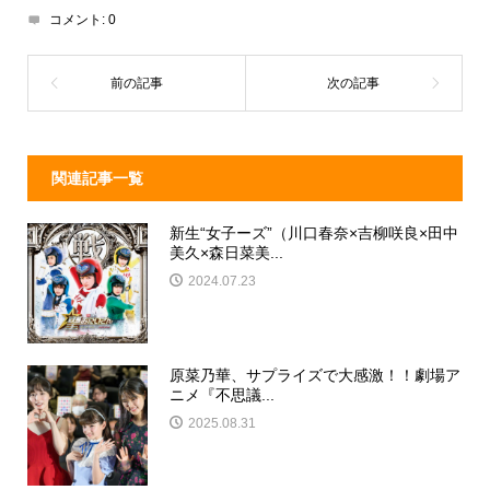
d
a
b
コメント:
0
s
o
o
k
関連記事一覧
新生“女子ーズ”（川口春奈×吉柳咲良×田中
美久×森日菜美...
2024.07.23
原菜乃華、サプライズで大感激！！劇場ア
ニメ『不思議...
2025.08.31