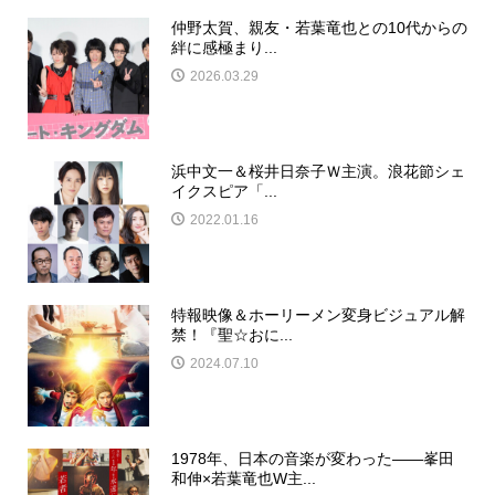
仲野太賀、親友・若葉竜也との10代からの
絆に感極まり...
2026.03.29
浜中文一＆桜井日奈子Ｗ主演。浪花節シェ
イクスピア「...
2022.01.16
特報映像＆ホーリーメン変身ビジュアル解
禁！『聖☆おに...
2024.07.10
1978年、日本の音楽が変わった——峯田
和伸×若葉竜也W主...