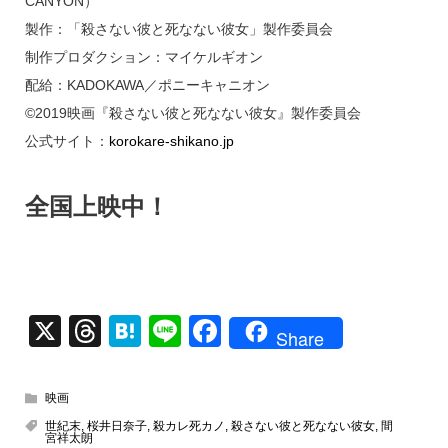
CANYON）
製作：「殺さない彼と死なない彼女」製作委員会
制作プロダクション：マイケルギオン
配給：KADOKAWA／ポニーキャニオン
©2019映画『殺さない彼と死なない彼女』製作委員会
公式サイト：
korokare-shikano.jp
全国上映中！
X
T
H
Li
F
Share
hr
at
n
a
e
e
e
c
映画
a
n
e
世紀末
,
桜井日奈子
,
殺カレ死カノ
,
殺さない彼と死なない彼女
,
間
宮祥太朗