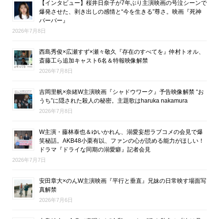
【インタビュー】桜井日奈子が7年ぶり主演映画の号泣シーンで
爆発させた、剥き出しの感情と“今を生きる”尊さ。映画『死神
バーバー』
2026年7月8日
西島秀俊×広瀬すず×瀬々敬久『存在のすべてを』仲村トオル、
斎藤工ら追加キャスト6名＆特報映像解禁
2026年7月8日
吉岡里帆×奈緒W主演映画『シャドウワーク』予告映像解禁 “お
うち”に隠された殺人の秘密。主題歌はharuka nakamura
2026年7月8日
W主演・藤林泰也＆ゆいかれん、溺愛妄想ラブコメの会見で爆
笑秘話。AKB48小栗有以、ファンの心が読める能力がほしい！
ドラマ『ドライな同期の溺愛癖』記者会見
2026年7月7日
安田章大×のんW主演映画『平行と垂直』兄妹の日常映す場面写
真解禁
2026年7月6日