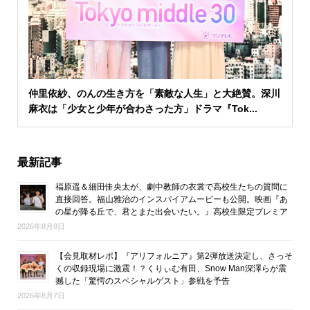
仲里依紗、のんの生き方を「素敵な人生」と大絶賛。深川
麻衣は「少女と少年が合わさった方」ドラマ『Tok...
最新記事
福原遥＆細田佳央太が、劇中教師の衣裳で高校生たちの質問に
直接回答。福山雅治のインスパイアムービーも公開。映画『あ
の星が降る丘で、君とまた出会いたい。』高校生限定プレミア
2026年8月8日
【会見取材レポ】『アリフォルニア』第2弾放送決定し、さっそ
くの収録現場に激震！？くりぃむ有田、Snow Man深澤らが震
撼した「驚愕のスペシャルゲスト」参戦を予告
2026年8月7日