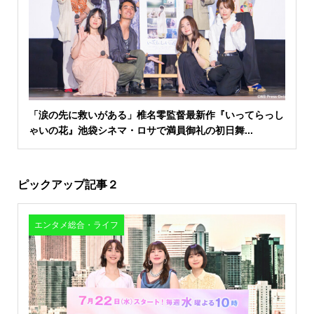
「涙の先に救いがある」椎名零監督最新作『いってらっし
ゃいの花』池袋シネマ・ロサで満員御礼の初日舞...
ピックアップ記事２
エンタメ総合・ライフ