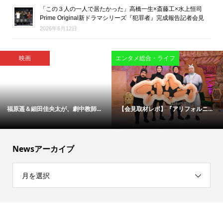
「この３人の一人で居たかった」高橋一生×斎藤工×水上恒司
Prime Original新ドラマシリーズ『犯罪者』完成報告記者会見
2026年6月12日
インタビュー
映画
【インタビュー】映画版『ブルー...
松村北斗＆今田美桜が“禁断のバデ...
Newsアーカイブ
月を選択