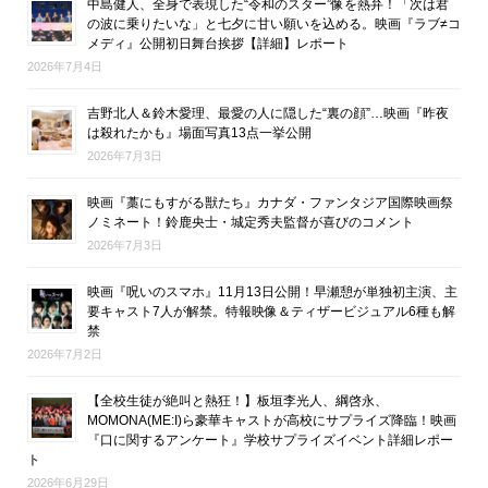
中島健人、全身で表現した“令和のスター”像を熱弁！「次は君
の波に乗りたいな」と七夕に甘い願いを込める。映画『ラブ≠コ
メディ』公開初日舞台挨拶【詳細】レポート
2026年7月4日
吉野北人＆鈴木愛理、最愛の人に隠した“裏の顔”…映画『昨夜
は殺れたかも』場面写真13点一挙公開
2026年7月3日
映画『藁にもすがる獣たち』カナダ・ファンタジア国際映画祭
ノミネート！鈴鹿央士・城定秀夫監督が喜びのコメント
2026年7月3日
映画『呪いのスマホ』11月13日公開！早瀬憩が単独初主演、主
要キャスト7人が解禁。特報映像＆ティザービジュアル6種も解
禁
2026年7月2日
【全校生徒が絶叫と熱狂！】板垣李光人、綱啓永、
MOMONA(ME:I)ら豪華キャストが高校にサプライズ降臨！映画
『口に関するアンケート』学校サプライズイベント詳細レポー
ト
2026年6月29日