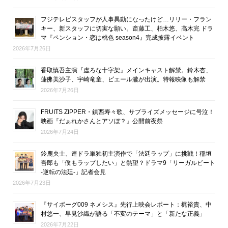
フジテレビスタッフが人事異動になったけど…リリー・フラン
キー、新スタッフに切実な願い。斎藤工、柏木悠、高木完 ドラ
マ『ペンション・恋は桃色 season4』完成披露イベント
2026年7月26日
香取慎吾主演『虚ろな十字架』メインキャスト解禁。鈴木杏、
蓮佛美沙子、宇崎竜童、ピエール瀧が出演。特報映像も解禁
2026年7月26日
FRUITS ZIPPER・鎮西寿々歌、サプライズメッセージに号泣！
映画『だぁれかさんとアソぼ？』公開前夜祭
2026年7月24日
鈴鹿央士、連ドラ単独初主演作で「法廷ラップ」に挑戦！稲垣
吾郎も「僕もラップしたい」と熱望？ドラマ9「リーガルビート
-逆転の法廷-」記者会見
2026年7月23日
『サイボーグ009 ネメシス』先行上映会レポート：梶裕貴、中
村悠一、早見沙織が語る「不変のテーマ」と「新たな正義」
2026年7月22日