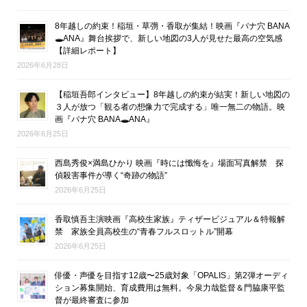
8年越しの約束！稲垣・草彅・香取が集結！映画『バナ穴 BANA
🕳ANA』舞台挨拶で、新しい地図の3人が見せた最高の空気感
【詳細レポート】
2026年6月28日
【稲垣吾郎インタビュー】8年越しの約束が結実！新しい地図の
３人が放つ「観る者の想像力で完成する」唯一無二の物語。映
画『バナ穴 BANA🕳ANA』
2026年6月25日
西島秀俊×満島ひかり 映画『時には懺悔を』場面写真解禁 探
偵殺害事件が導く“奇跡の物語”
2026年6月25日
香取慎吾主演映画『高校生家族』ティザービジュアル＆特報解
禁 家族全員高校生の“青春フルスロットル”開幕
2026年6月25日
俳優・声優を目指す12歳〜25歳対象「OPALIS」第2弾オーディ
ション募集開始、育成費用は無料。今泉力哉監督＆門脇康平監
督が最終審査に参加