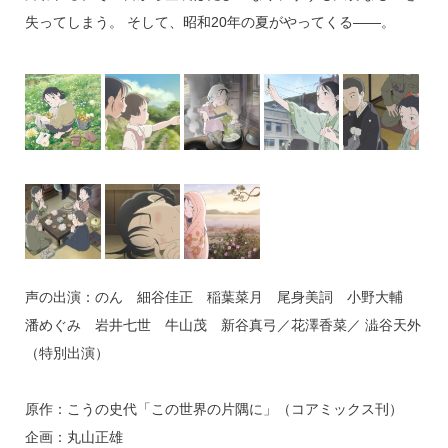
失ってしまう。 そして、昭和20年の夏がやってくる――。
声の出演：のん 細谷佳正 稲葉菜月 尾身美詞 小野大輔
潘めぐみ 岩井七世 牛山茂 新谷真弓／花澤香菜／ 澁谷天外
（特別出演）
原作：こうの史代「この世界の片隅に」（コアミックス刊）
企画：丸山正雄