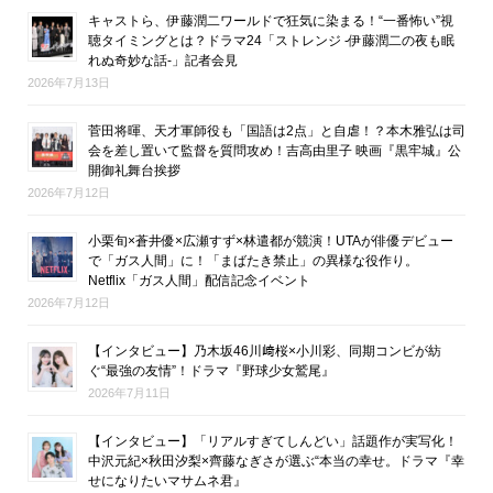
キャストら、伊藤潤二ワールドで狂気に染まる！“一番怖い”視
聴タイミングとは？ドラマ24「ストレンジ -伊藤潤二の夜も眠
れぬ奇妙な話-」記者会見
2026年7月13日
菅田将暉、天才軍師役も「国語は2点」と自虐！？本木雅弘は司
会を差し置いて監督を質問攻め！吉高由里子 映画『黒牢城』公
開御礼舞台挨拶
2026年7月12日
小栗旬×蒼井優×広瀬すず×林遣都が競演！UTAが俳優デビュー
で「ガス人間」に！「まばたき禁止」の異様な役作り。
Netflix「ガス人間」配信記念イベント
2026年7月12日
【インタビュー】乃木坂46川﨑桜×小川彩、同期コンビが紡
ぐ“最強の友情”！ドラマ『野球少女鷲尾』
2026年7月11日
【インタビュー】「リアルすぎてしんどい」話題作が実写化！
中沢元紀×秋田汐梨×齊藤なぎさが選ぶ“本当の幸せ。ドラマ『幸
せになりたいマサムネ君』