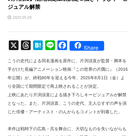
ジュアル解禁
2025.05.29
X
T
H
Li
F
Share
hr
at
n
a
こうの史代による同名漫画を原作に、片渕須直が監督・脚本を
e
e
e
c
手がけた長編アニメーション映画『この世界の片隅に』（2016
a
n
e
年公開）が、終戦80年を迎える今年、2025年8月1日（金）よ
d
a
b
り全国にて期間限定で再上映されることが決定。
s
o
上映にあたり片渕須直による描き下ろしキービジュアルが解禁
o
となった。また、片渕須直、こうの史代、主人公すずの声を演
k
じた俳優・アーティスト・のんからもコメントが到着した。
本作は戦時下の広島・呉を舞台に、大切なものを失いながらも