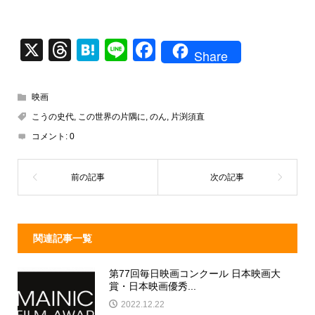
X
T
H
Li
F
Share
hr
at
n
a
e
e
e
c
映画
a
n
e
こうの史代
,
この世界の片隅に
,
のん
,
片渕須直
d
a
b
コメント:
0
s
o
o
k
関連記事一覧
第77回毎日映画コンクール 日本映画大
賞・日本映画優秀...
2022.12.22