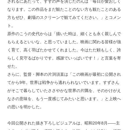
されるにあたって、すずの声を演じたのんは「毎日が愛おしく
なります。この作品をまだ観たことのない方も観たことのある
方もぜひ、劇場のスクリーンで観てみてください。」とコメン
ト。
原作のこうの史代からは「描いた時は、細くとも永く親しんで
もらえるといいな、と思っていました。映画に関わる皆様が強
く育て、高く羽ばたかせてくれました。今はただ頼もしく、誇
らしく見守るばかりです。感謝でいっぱいです！」と言葉を寄
せた。
さらに、監督・脚本の片渕須直は「この映画が最初に公開され
てから9年。世界は戦争から逃れられないでいます。すずさん
がそこで暮らしていたささやかな世界の片隅を、そのかけがえ
なさの意味を、もう一度感じてみたいと思います。」と上映へ
の思いを明かした。
今回公開された描き下ろしビジュアルは、昭和20年8月――主