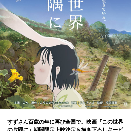
すずさん百歳の年に再び全国で。映画『この世界
の片隅に』期間限定上映決定＆描き下ろしキービ