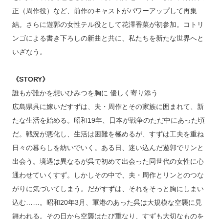
正（周作役）など、前作のキャストがパワーアップして再集
結。さらに遊郭の女性テル役として花澤香菜が初参加。コトリ
ンゴによる書き下ろしの新曲と共に、私たちを新たな世界へと
いざなう。
《STORY》
誰もが誰かを想いひみつを胸に 優しく寄り添う
広島県呉に嫁いだすずは、夫・周作とその家族に囲まれて、新
たな生活を始める。昭和19年、日本が戦争のただ中にあった頃
だ。戦況が悪化し、生活は困難を極めるが、すずは工夫を重ね
日々の暮らしを紡いでいく。ある日、迷い込んだ遊郭でリンと
出会う。境遇は異なるが呉で初めて出会った同世代の女性に心
通わせていくすず。しかしその中で、夫・周作とリンとのつな
がりに気づいてしまう。だがすずは、それをそっと胸にしまい
込む……。昭和20年3月、軍港のあった呉は大規模な空襲に見
舞われる。その日から空襲はたび重なり、すずも大切なものを