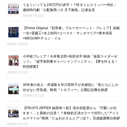
うまくいっても100万円の赤字！？侍タイムスリッパー外伝・
連続時代劇「心配無用ノ介 天下御免」記者会見
2026年7月22日
【Prime Original『犯罪者』ブルーカーペット・プレミア】高橋
一生×斎藤工×水上恒司×ユースケ・サンタマリア×青木崇高
×MEGUMI×チョン・イル
2026年7月22日
小学校プレミア！今井竜太郎×長田光平 映画『仮面ライダーゼ
ッツ』『超宇宙刑事ギャバンインフィニティ』【夢を叶える！
特別授業】
2026年7月21日
30年来の友人・井浦新＆市川実和子が夫婦役に「私たちにしか
出せない空気感」映画『トロフィー』公開記念舞台挨拶
2026年7月21日
【FRUITS ZIPPER 鎮西寿々歌】清水崇監督から「可愛いが出
すぎ！」と異例の注意！？単独初主演ホラーで封印した“アイド
ルスマイル” 映画『だぁれかさんとアソぼ？』完成披露舞台挨拶
2026年7月21日