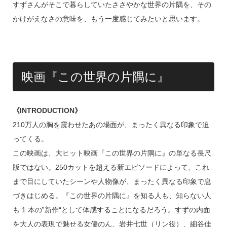
すずさんがそこで暮らしていたささやかな世界の片隅を、その
かけがえなさの意味を、もう一度感じてみたいと思います。
映画『この世界の片隅に』
《INTRODUCTION》
210万人の胸を震わせたあの場面が、まったく異なる印象で迫
ってくる。
この映画は、大ヒット映画『この世界の片隅に』の単なる長尺
版ではない。250カットを超える新エピソードによって、これ
まで目にしていたシーンや人物像が、まったく異なる印象で息
づきはじめる。『この世界の片隅に』を知る人も、知らない人
も 1 本の‟新作“として体感することになるだろう。すずの内面
を大人の表現で魅せる女優のん、岩井七世（リン役）、細谷佳