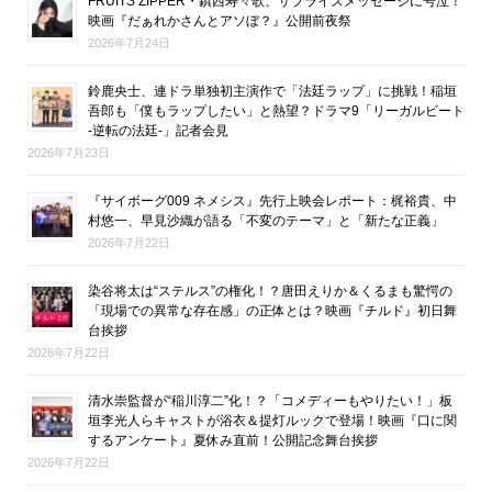
FRUITS ZIPPER・鎮西寿々歌、サプライズメッセージに号泣！
映画『だぁれかさんとアソぼ？』公開前夜祭
2026年7月24日
鈴鹿央士、連ドラ単独初主演作で「法廷ラップ」に挑戦！稲垣
吾郎も「僕もラップしたい」と熱望？ドラマ9「リーガルビート
-逆転の法廷-」記者会見
2026年7月23日
『サイボーグ009 ネメシス』先行上映会レポート：梶裕貴、中
村悠一、早見沙織が語る「不変のテーマ」と「新たな正義」
2026年7月22日
染谷将太は“ステルス”の権化！？唐田えりか＆くるまも驚愕の
「現場での異常な存在感」の正体とは？映画『チルド』初日舞
台挨拶
2026年7月22日
清水崇監督が“稲川淳二”化！？「コメディーもやりたい！」板
垣李光人らキャストが浴衣＆提灯ルックで登場！映画『口に関
するアンケート』夏休み直前！公開記念舞台挨拶
2026年7月22日