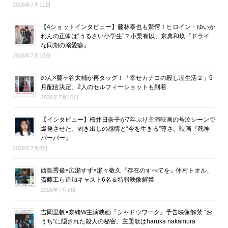
2026年7月11日
【4ショットインタビュー】藤林泰也も驚愕！ヒロイン・ゆいか
れんの正体は“うるさい小学生”？小栗有以、京典和玖『ドライ
な同期の溺愛癖』
2026年7月10日
のん×藤ヶ谷太輔が再タッグ！「幸せカナコの殺し屋生活２」9
月配信決定、2人のセルフィーショットも到着
2026年7月10日
【インタビュー】桜井日奈子が7年ぶり主演映画の号泣シーンで
爆発させた、剥き出しの感情と“今を生きる”尊さ。映画『死神
バーバー』
2026年7月8日
西島秀俊×広瀬すず×瀬々敬久『存在のすべてを』仲村トオル、
斎藤工ら追加キャスト6名＆特報映像解禁
2026年7月8日
吉岡里帆×奈緒W主演映画『シャドウワーク』予告映像解禁 “お
うち”に隠された殺人の秘密。主題歌はharuka nakamura