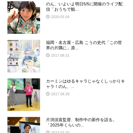
のん、いよいよ明日5/5に開催のライブ配
信「おうちで観...
2020.05.04
福岡・名古屋・広島 こうの史代「この世
界の片隅に」原...
2017.08.31
カーミンはゆるキャラじゃなくしっかりキ
ャラ！のん、...
2017.08.28
片渕須直監督、制作中の新作を語る。
「2025年くらいの...
2023.03.20