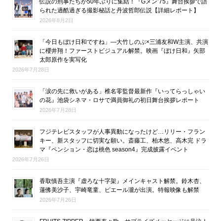
伝説の刑事たちが50年ぶりに集結！『Gメン’75』舞台挨拶で語
られた過酷過ぎる撮影秘話と丹波哲郎伝説【詳細レポート】
2026年8月2日
「今日もぼけ日和ですね」―大竹しのぶ×三浦友和W主演、共演
に櫻井翔！ファーストビジュアル解禁。映画『ぼけ日和』矢部
太郎原作を実写化
2026年7月28日
「涙の先に救いがある」椎名零監督最新作『いってらっしゃい
の花』池袋シネマ・ロサで満員御礼の初日舞台挨拶レポート
2026年7月28日
フジテレビスタッフが人事異動になったけど…リリー・フラン
キー、新スタッフに切実な願い。斎藤工、柏木悠、高木完 ドラ
マ『ペンション・恋は桃色 season4』完成披露イベント
2026年7月26日
香取慎吾主演『虚ろな十字架』メインキャスト解禁。鈴木杏、
蓮佛美沙子、宇崎竜童、ピエール瀧が出演。特報映像も解禁
2026年7月26日