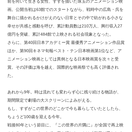
前を向いて生きる女性、すずを描いた珠玉のアニメーション映
画。公開当初は63館でのスタートながら、戦時中の広島・呉を
舞台に描かれるかけがえのない日常とその中で紡がれる小さな
幸せが共感と感動を呼び、累計動員数は210万人、興行収入27
億円を突破、累計484館で上映される社会現象となった。
さらに、第40回日本アカデミー賞 最優秀アニメーション作品賞
ほか、第90回キネマ旬報ベスト・テン日本映画第1位など、ア
ニメーション映画としては異例となる日本映画賞を次々と受
賞。その評価は海を越え、国際的な映画祭でも高く評価され
た。
あれから9年。時は流れても変わらず心に残り続ける物語が、
期間限定で劇場の大スクリーンによみがえる。
もし、すずがこの世界のどこかで今も暮らしていたとしたら、
ちょうど100歳を迎える今年。
戦後80年という節目に、『この世界の片隅に』が全国で再上映