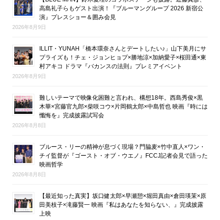
高島礼子らもゲスト出演！『ブルーマングループ 2026 新宿公
演』プレスショー＆囲み会見
2026年8月9日
ILLIT・YUNAH「橋本環奈さんとデートしたい♪」山下美月にサ
プライズも！チェ・ジョンヒョプ×勝地涼×加納愛子×桜田通×東
村アキコ ドラマ『バカンスの法則』プレミアイベント
2026年8月9日
難しいテーマで映像化困難と言われ、構想18年。西島秀俊×黒
木華×宮藤官九郎×柴咲コウ×片岡鶴太郎×中島哲也 映画『時には
懺悔を』完成披露試写会
2026年8月8日
ブルース・リーの精神が息づく現場？門脇麦×竹中直人×ワン・
チイ監督が『ゴースト・オブ・ウエノ』FCCJ記者会見で語った
映画哲学
2026年8月8日
【最近知った真実】坂口健太郎×早瀬憩×堀田真由×倉田瑛茉×原
田美枝子×滝藤賢一 映画『私はあなたを知らない、』完成披露
上映