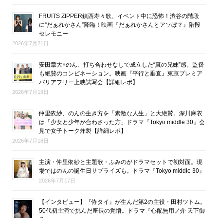
FRUITS ZIPPER鎮西寿々歌、イベント中に恐怖！渋谷の階段
に“だぁれかさん”降臨！映画『だぁれかさんとアソぼ？』階段
セレモニー
2026年7月21日
安田章大×のん、打ち合わせなしで成立した“真の兄妹”感。監督
も絶賛のコンビネーション。映画『平行と垂直』東京プレミア
バリアフリー上映試写会【詳細レポ】
2026年7月19日
仲里依紗、のんの生き方を「素敵な人生」と大絶賛。深川麻衣
は「少女と少年が合わさった方」ドラマ『Tokyo middle 30』会
見で女子トーク炸裂【詳細レポ】
2026年7月18日
主演・仲里依紗と主題歌・ふみのがドラマセットで初対面。現
場ではのんの誕生日サプライズも。ドラマ『Tokyo middle 30』
2026年7月17日
【インタビュー】『侍タイ』が生んだ第2の主役・田村ツトム。
50代初主演で挑んだ座長の覚悟。ドラマ『心配無用ノ介 天下御