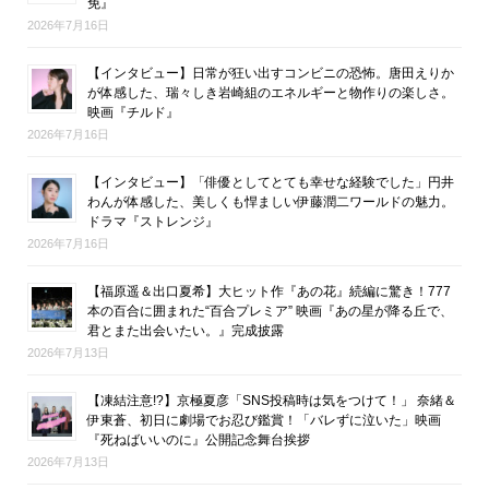
免』
2026年7月16日
【インタビュー】日常が狂い出すコンビニの恐怖。唐田えりか
が体感した、瑞々しき岩崎組のエネルギーと物作りの楽しさ。
映画『チルド』
2026年7月16日
【インタビュー】「俳優としてとても幸せな経験でした」円井
わんが体感した、美しくも悍ましい伊藤潤二ワールドの魅力。
ドラマ『ストレンジ』
2026年7月16日
【福原遥＆出口夏希】大ヒット作『あの花』続編に驚き！777
本の百合に囲まれた“百合プレミア” 映画『あの星が降る丘で、
君とまた出会いたい。』完成披露
2026年7月13日
【凍結注意!?】京極夏彦「SNS投稿時は気をつけて！」 奈緒＆
伊東蒼、初日に劇場でお忍び鑑賞！「バレずに泣いた」映画
『死ねばいいのに』公開記念舞台挨拶
2026年7月13日