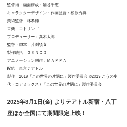
監督補・画面構成：浦谷千恵
キャラクターデザイン・作画監督：松原秀典
美術監督：林孝輔
音楽：コトリンゴ
プロデューサー：真木太郎
監督・脚本：片渕須直
製作統括：ＧＥＮＣＯ
アニメーション制作：ＭＡＰＰＡ
配給：東京テアトル
製作：2019「この世界の片隅に」製作委員会 ©2019 こうの史
代・コアミックス / 「この世界の片隅に」製作委員会
2025年8月1日(金) よりテアトル新宿・八丁
座ほか全国にて期間限定上映！