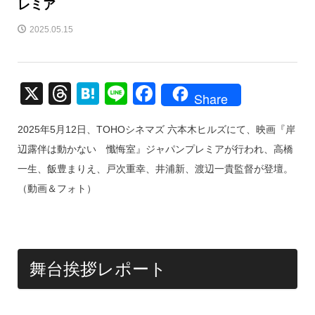
レミア
2025.05.15
X
T
H
Li
F
Share
hr
at
n
a
2025年5月12日、TOHOシネマズ 六本木ヒルズにて、映画『岸
e
e
e
c
辺露伴は動かない 懺悔室』ジャパンプレミアが行われ、高橋
a
n
e
一生、飯豊まりえ、戸次重幸、井浦新、渡辺一貴監督が登壇。
d
a
b
（動画＆フォト）
s
o
o
k
舞台挨拶レポート