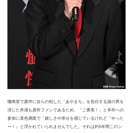
懺悔室で露伴に自らの犯した「あやまち」を告白する謎の男を
演じた井浦も原作ファンであるため、「ご褒美！」と本作への
参加に喜色満面で「嬉しさや幸せを感じているけれど『やった
ー！』と浮かれていられませんでした。それは約5年間このシ