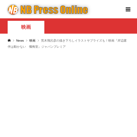
映画
News
映画
荒木飛呂彦の描き下ろしイラストサプライズも！映画『岸辺露
伴は動かない 懺悔室』ジャパンプレミア