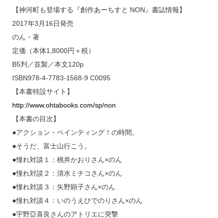
【神河町も登場する『創作あーちすと NON』書誌情報】
2017年3月16日発売
のん・著
定価（本体1,8000円＋税）
B5判／並製／本文120p
ISBN978-4-7783-1568-9 C0095
【本書特設サイト】
http://www.ohtabooks.com/sp/non
【本書の目次】
●アクション・ペインティング！の時間。
●そうだ、富士山行こう。
●憧れ対談１：桃井かおりさん×のん
●憧れ対談２：清水ミチコさん×のん
●憧れ対談３：矢野顕子さん×のん
●憧れ対談４：いのうえひでのりさん×のん
●宇野亞喜良さんのアトリエに突撃