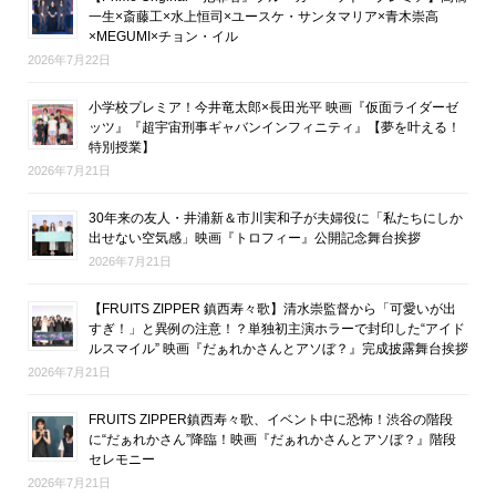
一生×斎藤工×水上恒司×ユースケ・サンタマリア×青木崇高
×MEGUMI×チョン・イル
2026年7月22日
小学校プレミア！今井竜太郎×長田光平 映画『仮面ライダーゼ
ッツ』『超宇宙刑事ギャバンインフィニティ』【夢を叶える！
特別授業】
2026年7月21日
30年来の友人・井浦新＆市川実和子が夫婦役に「私たちにしか
出せない空気感」映画『トロフィー』公開記念舞台挨拶
2026年7月21日
【FRUITS ZIPPER 鎮西寿々歌】清水崇監督から「可愛いが出
すぎ！」と異例の注意！？単独初主演ホラーで封印した“アイド
ルスマイル” 映画『だぁれかさんとアソぼ？』完成披露舞台挨拶
2026年7月21日
FRUITS ZIPPER鎮西寿々歌、イベント中に恐怖！渋谷の階段
に“だぁれかさん”降臨！映画『だぁれかさんとアソぼ？』階段
セレモニー
2026年7月21日