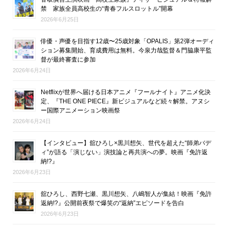
禁 家族全員高校生の“青春フルスロットル”開幕
2026年6月25日
俳優・声優を目指す12歳〜25歳対象「OPALIS」第2弾オーディ
ション募集開始、育成費用は無料。今泉力哉監督＆門脇康平監
督が最終審査に参加
2026年6月24日
Netflixが世界へ届ける日本アニメ『フールナイト』アニメ化決
定、『THE ONE PIECE』新ビジュアルなど続々解禁。アヌシ
ー国際アニメーション映画祭
2026年6月24日
【インタビュー】舘ひろし×黒川想矢、世代を超えた“師弟バデ
ィ”が語る「演じない」演技論と再共演への夢。映画『免許返
納!?』
2026年6月23日
舘ひろし、西野七瀬、黒川想矢、八嶋智人が集結！映画『免許
返納!?』公開前夜祭で爆笑の“返納”エピソードを告白
2026年6月23日