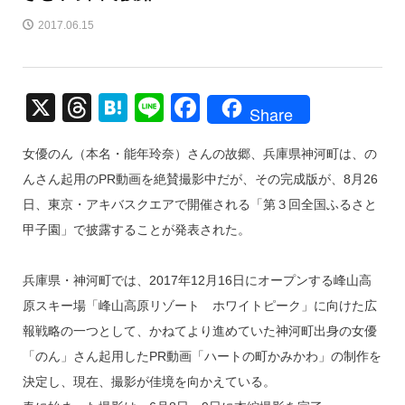
2017.06.15
X
T
H
Li
F
Share
hr
at
n
a
女優のん（本名・能年玲奈）さんの故郷、兵庫県神河町は、の
e
e
e
c
んさん起用のPR動画を絶賛撮影中だが、その完成版が、8月26
a
n
e
日、東京・アキバスクエアで開催される「第３回全国ふるさと
d
a
b
甲子園」で披露することが発表された。
s
o
o
兵庫県・神河町では、2017年12月16日にオープンする峰山高
k
原スキー場「峰山高原リゾート ホワイトピーク」に向けた広
報戦略の一つとして、かねてより進めていた神河町出身の女優
「のん」さん起用したPR動画「ハートの町かみかわ」の制作を
決定し、現在、撮影が佳境を向かえている。