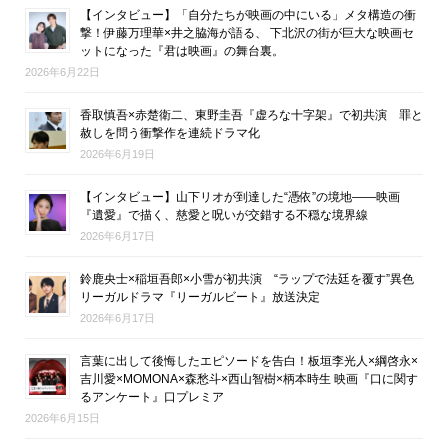
【インタビュー】「自分たちが映画の中にいる」メタ構造の衝
撃！伊藤万理華×井之脇海が語る、 下北沢の街が巨大な映画セ
ットになった『君は映画』の舞台裏。
2026年6月22日
香取慎吾×赤楚衛二、東野圭吾『虚ろな十字架』で初共演 罪と
赦しを問う衝撃作を連続ドラマ化
2026年6月19日
【インタビュー】山下リオが到達した“憑依”の境地――映画
『遺愛』で描く、慈愛と呪いが交錯する不穏な境界線
2026年6月17日
鈴鹿央士×稲垣吾郎×小雪が初共演 “ラップで法廷を覆す”異色
リーガルドラマ『リーガルビート』放送決定
2026年6月17日
言葉に出して後悔したエピソードを告白！板垣李光人×綱啓永×
吉川愛×MOMONA×森愁斗×西山智樹×柄本時生 映画『口に関す
るアンケート』口プレミア
2026年6月15日