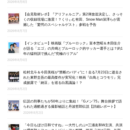
2026年8月8日
【会見取材レポ】『アリフォルニア』第2弾放送決定し、さっそ
くの収録現場に激震！？くりぃむ有田、Snow Man深澤らが震
撼した「驚愕のスペシャルゲスト」参戦を予告
2026年8月7日
【インタビュー】映画版『ブルーロック』富本惣昭＆木田佳介
が語る「エゴ」の共鳴とブルーロック的サッカー選手とは？約1
年の猛特訓で挑んだ“究極のリアル”
2026年8月6日
松村北斗＆今田美桜が“禁断のバディ”に！去る7月23日に逝去さ
れた東野圭吾の最高傑作が実写化！映画『白鳥とコウモリ』完
成披露で「納豆」を巡る白黒議論！？
2026年8月2日
伝説の刑事たちが50年ぶりに集結！『Gメン’75』舞台挨拶で語
られた過酷過ぎる撮影秘話と丹波哲郎伝説【詳細レポート】
2026年8月2日
「今日もぼけ日和ですね」―大竹しのぶ×三浦友和W主演、共演