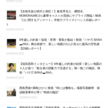
2026年7月2日
【全校生徒が絶叫と熱狂！】板垣李光人、綱啓永、
MOMONA(ME:I)ら豪華キャストが高校にサプライズ降臨！映画
『口に関するアンケート』学校サプライズイベント詳細レポー
ト
2026年6月29日
8年越しの約束！稲垣・草彅・香取が集結！映画『バナ穴 BANA
🕳ANA』舞台挨拶で、新しい地図の3人が見せた最高の空気感
【詳細レポート】
2026年6月28日
【稲垣吾郎インタビュー】8年越しの約束が結実！新しい地図の
３人が放つ「観る者の想像力で完成する」唯一無二の物語。映
画『バナ穴 BANA🕳ANA』
2026年6月25日
西島秀俊×満島ひかり 映画『時には懺悔を』場面写真解禁 探
偵殺害事件が導く“奇跡の物語”
2026年6月25日
香取慎吾主演映画『高校生家族』ティザービジュアル＆特報解