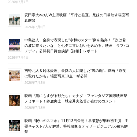
2026年7月7日
安田章大×のんW主演映画『平行と垂直』兄妹の日常映す場面写
真解禁
2026年7月6日
中島健人、全身で表現した“令和のスター”像を熱弁！「次は君
の波に乗りたいな」と七夕に甘い願いを込める。映画『ラブ≠コ
メディ』公開初日舞台挨拶【詳細】レポート
2026年7月4日
吉野北人＆鈴木愛理、最愛の人に隠した“裏の顔”…映画『昨夜
は殺れたかも』場面写真13点一挙公開
2026年7月3日
映画『藁にもすがる獣たち』カナダ・ファンタジア国際映画祭
ノミネート！鈴鹿央士・城定秀夫監督が喜びのコメント
2026年7月3日
映画『呪いのスマホ』11月13日公開！早瀬憩が単独初主演、主
要キャスト7人が解禁。特報映像＆ティザービジュアル6種も解
禁