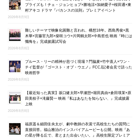
プライズも！チェ・ジョンヒョプ×勝地涼×加納愛子×桜田通×東
村アキコ ドラマ『バカンスの法則』プレミアイベント
2026年8月9日
難しいテーマで映像化困難と言われ、構想18年。西島秀俊×黒
木華×宮藤官九郎×柴咲コウ×片岡鶴太郎×中島哲也 映画『時には
懺悔を』完成披露試写会
2026年8月8日
ブルース・リーの精神が息づく現場？門脇麦×竹中直人×ワン・
チイ監督が『ゴースト・オブ・ウエノ』FCCJ記者会見で語った
映画哲学
2026年8月8日
【最近知った真実】坂口健太郎×早瀬憩×堀田真由×倉田瑛茉×原
田美枝子×滝藤賢一 映画『私はあなたを知らない、』完成披露
上映
2026年8月8日
福原遥＆細田佳央太が、劇中教師の衣裳で高校生たちの質問に
直接回答。福山雅治のインスパイアムービーも公開。映画『あ
の星が降る丘で、君とまた出会いたい。』高校生限定プレミア