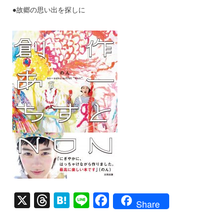
●故郷の思い出を探しに
X
T
H
Li
F
Share
hr
at
n
a