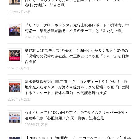
-逆転の法廷-」記者会見
2026年7月23日
『サイボーグ009 ネメシス』先行上映会レポート：梶裕貴、中
村悠一、早見沙織が語る「不変のテーマ」と「新たな正義」
2026年7月22日
染谷将太は“ステルス”の権化！？唐田えりか＆くるまも驚愕の
「現場での異常な存在感」の正体とは？映画『チルド』初日舞
台挨拶
2026年7月22日
清水崇監督が“稲川淳二”化！？「コメディーもやりたい！」板
垣李光人らキャストが浴衣＆提灯ルックで登場！映画『口に関
するアンケート』夏休み直前！公開記念舞台挨拶
2026年7月22日
うまくいっても100万円の赤字！？侍タイムスリッパー外伝・
連続時代劇「心配無用ノ介 天下御免」記者会見
2026年7月22日
【Prime Original『犯罪者』ブルーカーペット・プレミア】高橋