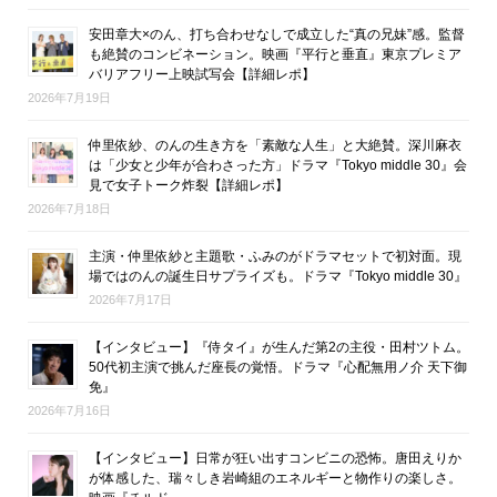
安田章大×のん、打ち合わせなしで成立した“真の兄妹”感。監督
も絶賛のコンビネーション。映画『平行と垂直』東京プレミア
バリアフリー上映試写会【詳細レポ】
2026年7月19日
仲里依紗、のんの生き方を「素敵な人生」と大絶賛。深川麻衣
は「少女と少年が合わさった方」ドラマ『Tokyo middle 30』会
見で女子トーク炸裂【詳細レポ】
2026年7月18日
主演・仲里依紗と主題歌・ふみのがドラマセットで初対面。現
場ではのんの誕生日サプライズも。ドラマ『Tokyo middle 30』
2026年7月17日
【インタビュー】『侍タイ』が生んだ第2の主役・田村ツトム。
50代初主演で挑んだ座長の覚悟。ドラマ『心配無用ノ介 天下御
免』
2026年7月16日
【インタビュー】日常が狂い出すコンビニの恐怖。唐田えりか
が体感した、瑞々しき岩崎組のエネルギーと物作りの楽しさ。