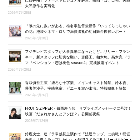
に櫻井翔！ファーストビジュアル解禁。映画『ぼけ日和』矢部
太郎原作を実写化
2026年7月28日
「涙の先に救いがある」椎名零監督最新作『いってらっしゃい
の花』池袋シネマ・ロサで満員御礼の初日舞台挨拶レポート
2026年7月28日
フジテレビスタッフが人事異動になったけど…リリー・フラン
キー、新スタッフに切実な願い。斎藤工、柏木悠、高木完 ドラ
マ『ペンション・恋は桃色 season4』完成披露イベント
2026年7月26日
香取慎吾主演『虚ろな十字架』メインキャスト解禁。鈴木杏、
蓮佛美沙子、宇崎竜童、ピエール瀧が出演。特報映像も解禁
2026年7月26日
FRUITS ZIPPER・鎮西寿々歌、サプライズメッセージに号泣！
映画『だぁれかさんとアソぼ？』公開前夜祭
2026年7月24日
鈴鹿央士、連ドラ単独初主演作で「法廷ラップ」に挑戦！稲垣
吾郎も「僕もラップしたい」と熱望？ドラマ9「リーガルビート