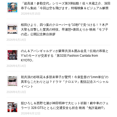
『超高速！参勤交代』シリーズ第3弾始動！佐々木蔵之介、深田
恭子ら集結「今回は空を飛びます」特報映像＆ビジュアル解禁
2026年6月15日
桜田ひより、四つ葉のクローバーを“10秒”で見つける！？木戸
大聖も目撃した驚異の特技。早瀬憩×唐田えりか 映画『モブ子
の恋』公開記念舞台挨拶
2026年6月14日
のん＆アバンギャルディが豪華共演＆囲み会見！伝統の和装と
Y’sのモードが交差する「第32回 Fashion Cantata from
KYOTO」
2026年6月14日
初共演の杉咲花＆多部未華子が驚愕！今泉監督の“1mm単位”の
異常なこだわりとは？ドラマ『クロエマ』配信記念スペシャル
イベント
2026年6月13日
舘ひろし＆西野七瀬が神田明神で大ヒット祈願！劇中車のフェ
ラーリ 328 GTSとともに交通安全も祈念 映画『免許返納!?』
2026年6月12日