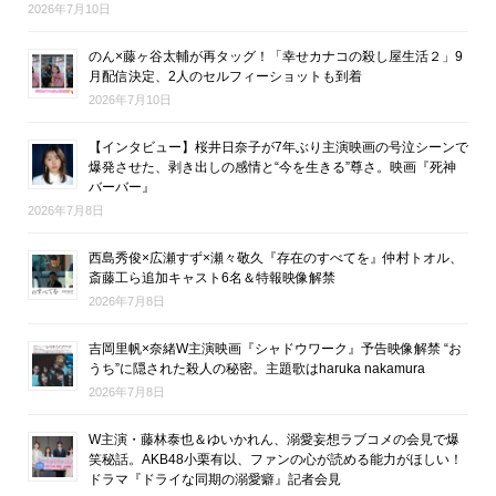
2026年7月10日
のん×藤ヶ谷太輔が再タッグ！「幸せカナコの殺し屋生活２」9
月配信決定、2人のセルフィーショットも到着
2026年7月10日
【インタビュー】桜井日奈子が7年ぶり主演映画の号泣シーンで
爆発させた、剥き出しの感情と“今を生きる”尊さ。映画『死神
バーバー』
2026年7月8日
西島秀俊×広瀬すず×瀬々敬久『存在のすべてを』仲村トオル、
斎藤工ら追加キャスト6名＆特報映像解禁
2026年7月8日
吉岡里帆×奈緒W主演映画『シャドウワーク』予告映像解禁 “お
うち”に隠された殺人の秘密。主題歌はharuka nakamura
2026年7月8日
W主演・藤林泰也＆ゆいかれん、溺愛妄想ラブコメの会見で爆
笑秘話。AKB48小栗有以、ファンの心が読める能力がほしい！
ドラマ『ドライな同期の溺愛癖』記者会見