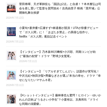
菅田将暉、天才軍師役も「国語は2点」と自虐！？本木雅弘は司
会を差し置いて監督を質問攻め！吉高由里子 映画『黒牢城』公
開御礼舞台挨拶
2026年7月12日
小栗旬×蒼井優×広瀬すず×林遣都が競演！UTAが俳優デビュー
で「ガス人間」に！「まばたき禁止」の異様な役作り。
Netflix「ガス人間」配信記念イベント
2026年7月12日
【インタビュー】乃木坂46川﨑桜×小川彩、同期コンビが紡
ぐ“最強の友情”！ドラマ『野球少女鷲尾』
2026年7月11日
【インタビュー】「リアルすぎてしんどい」話題作が実写化！
中沢元紀×秋田汐梨×齊藤なぎさが選ぶ“本当の幸せ。ドラマ『幸
せになりたいマサムネ君』
2026年7月11日
【4ショットインタビュー】藤林泰也も驚愕！ヒロイン・ゆいか
れんの正体は“うるさい小学生”？小栗有以、京典和玖『ドライ
な同期の溺愛癖』