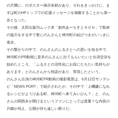
の片隅に」のポスター掲示依頼があり、それをきっかけに、ま
ずは町のHPトップでの応援メッセージを掲載することから第一
歩となった。
その後、太田出版刊ムック本「創作あーちすとＮＯＮ」で取材
の協力をする中で更にのんさんと神河町の結びつきがいっきに
進歩。
その繋がりの中で、のんさんのふるさとへの思いを知る中で、
神河町のPR動画に是非のんさんに出てもらいたいと出演交渉を
始めたところ、「ふるさとの活性化にお役にたちたい気持ちが
あります」とのんさんから快諾があり、実現したという。
のんさん出演の神河町PR動画の撮影風景は、6月12日サンテレ
ビ「NEWS PORT」で紹介されたが、その中で「上機嫌になれ
るレシピがようけある町、神河町へ来てみいひん？」と、のん
さんの関西弁が聞けるというファンにとっては貴重？な内容の
片鱗が伺え、公開が待ち遠しい限りだ。