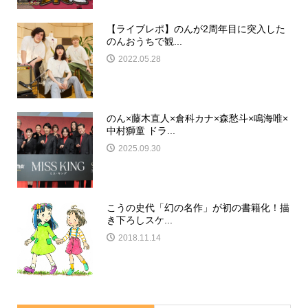
【ライブレポ】のんが2周年目に突入した
のんおうちで観...
2022.05.28
のん×藤木直人×倉科カナ×森愁斗×鳴海唯×
中村獅童 ドラ...
2025.09.30
こうの史代「幻の名作」が初の書籍化！描
き下ろしスケ...
2018.11.14