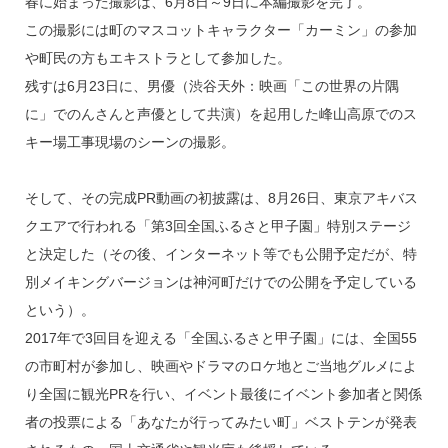
春に始まった撮影は、6月8日～9日に本編撮影を完了。
この撮影には町のマスコットキャラクター「カーミン」の参加
や町民の方もエキストラとして参加した。
残すは6月23日に、男優（渋谷天外：映画「この世界の片隅
に」でのんさんと声優として共演）を起用した峰山高原でのス
キー場工事現場のシーンの撮影。
そして、その完成PR動画の初披露は、8月26日、東京アキバス
クエアで行われる「第3回全国ふるさと甲子園」特別ステージ
と決定した（その後、インターネット等でも公開予定だが、特
別メイキングバージョンは神河町だけでの公開を予定している
という）。
2017年で3回目を迎える「全国ふるさと甲子園」には、全国55
の市町村が参加し、映画やドラマのロケ地とご当地グルメによ
り全国に観光PRを行い、イベント最後にイベント参加者と関係
者の投票による「あなたが行ってみたい町」ベストテンが発表