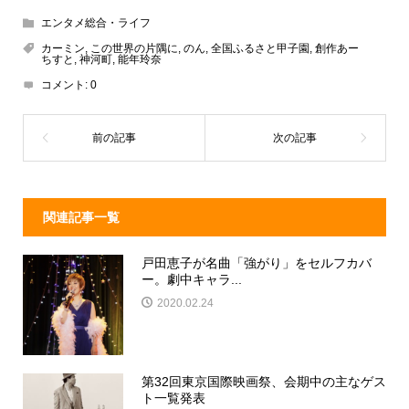
e
e
e
c
エンタメ総合・ライフ
a
n
e
カーミン
,
この世界の片隅に
,
のん
,
全国ふるさと甲子園
,
創作あー
ちすと
,
神河町
,
能年玲奈
d
a
b
コメント:
0
s
o
o
k
関連記事一覧
戸田恵子が名曲「強がり」をセルフカバ
ー。劇中キャラ...
2020.02.24
第32回東京国際映画祭、会期中の主なゲス
ト一覧発表