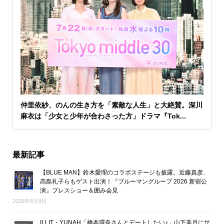
仲里依紗、のんの生き方を「素敵な人生」と大絶賛。深川
麻衣は「少女と少年が合わさった方」ドラマ『Tok...
最新記事
【BLUE MAN】鈴木愛理のコラボステージも披露。近藤真彦、
高島礼子らもゲスト出演！『ブルーマングループ 2026 新宿公
演』プレスショー＆囲み会見
2026年8月9日
ILLIT・YUNAH「橋本環奈さんとデートしたい♪」山下美月にサ