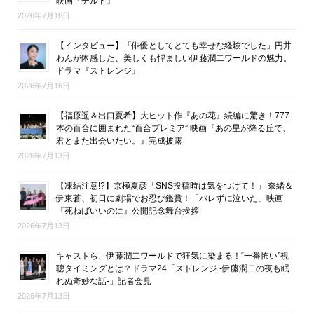
映画『チルド』
2026年7月16日
【インタビュー】「俳優としてとても幸せな経験でした」円井
わんが体感した、美しくも悍ましい伊藤潤二ワールドの魅力。
ドラマ『ストレンジ』
2026年7月16日
【福原遥＆出口夏希】大ヒット作『あの花』続編に驚き！777
本の百合に囲まれた“百合プレミア” 映画『あの星が降る丘で、
君とまた出会いたい。』完成披露
2026年7月13日
【凍結注意!?】京極夏彦「SNS投稿時は気をつけて！」 奈緒＆
伊東蒼、初日に劇場でお忍び鑑賞！「バレずに泣いた」映画
『死ねばいいのに』公開記念舞台挨拶
2026年7月13日
キャストら、伊藤潤二ワールドで狂気に染まる！“一番怖い”視
聴タイミングとは？ドラマ24「ストレンジ -伊藤潤二の夜も眠
れぬ奇妙な話-」記者会見
2026年7月13日