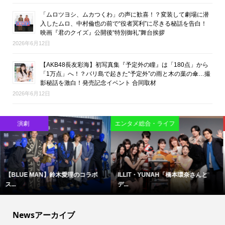
「ムロツヨシ、ムカつくわ」の声に歓喜！？変装して劇場に潜
入したムロ、中村倫也の前で“役者冥利”に尽きる秘話を告白！
映画『君のクイズ』公開後“特別御礼”舞台挨拶
2026年6月12日
【AKB48長友彩海】初写真集『予定外の瞳』は「180点」から
「1万点」へ！？バリ島で起きた“予定外”の雨と木の葉の傘…撮
影秘話を激白！発売記念イベント 合同取材
2026年6月12日
映画
映画
難しいテーマで映像化困難と言わ...
ブルース・リーの精神が息づく現...
Newsアーカイブ