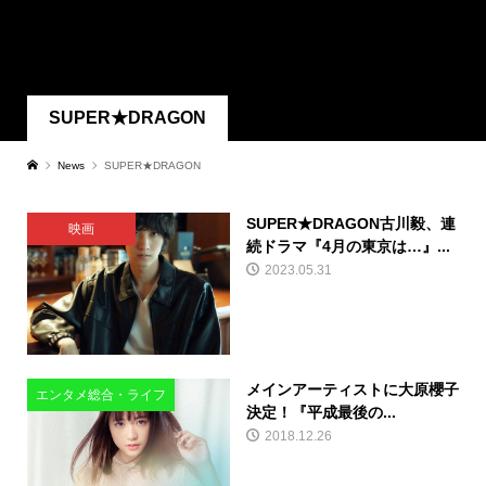
SUPER★DRAGON
News
SUPER★DRAGON
SUPER★DRAGON古川毅、連
映画
続ドラマ『4月の東京は…』...
2023.05.31
メインアーティストに大原櫻子
エンタメ総合・ライフ
決定！『平成最後の...
2018.12.26