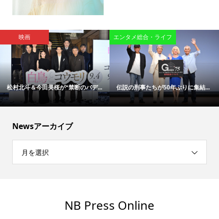
映画
エンタメ総合・ライフ
松村北斗＆今田美桜が“禁断のバデ...
伝説の刑事たちが50年ぶりに集結...
Newsアーカイブ
月を選択
NB Press Online