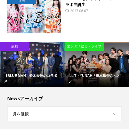
音楽
ラボ曲誕生
2017.06.07
演劇
エンタメ総合・ライフ
【BLUE MAN】鈴木愛理のコラボ
ILLIT・YUNAH「橋本環奈さんと
ス...
デ...
Newsアーカイブ
月を選択