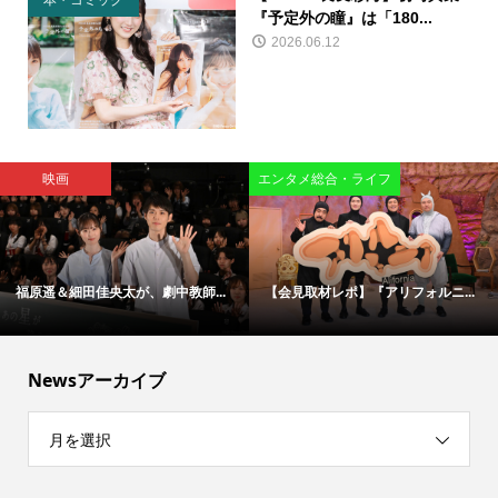
本・コミック
『予定外の瞳』は「180...
2026.06.12
映画
エンタメ総合・ライフ
福原遥＆細田佳央太が、劇中教師...
【会見取材レポ】『アリフォルニ...
Newsアーカイブ
月を選択