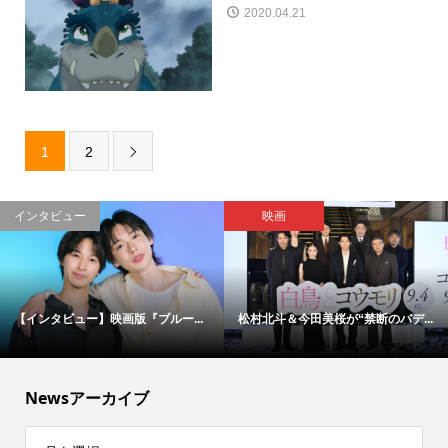
2020.04.21
1
2

インタビュー
映画
【インタビュー】映画版『ブルー...
松村北斗＆今田美桜が“禁断のバデ...
Newsアーカイブ