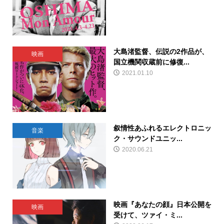
大島渚監督、伝説の2作品が、
映画
国立機関収蔵前に修復...
2021.01.10
叙情性あふれるエレクトロニッ
音楽
ク・サウンドユニッ...
2020.06.21
映画『あなたの顔』日本公開を
映画
受けて、ツァイ・ミ...