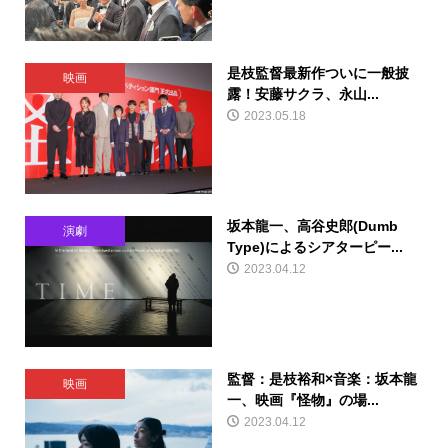
是枝監督最新作ついに一般披
映画
露！安藤サクラ、永山...
2023.05.18
坂本龍一、高谷史郎(Dumb
演劇
Type)によるシアターピー...
2023.04.12
監督：是枝裕和×音楽：坂本龍
映画
一、映画『怪物』の場...
2023.04.12