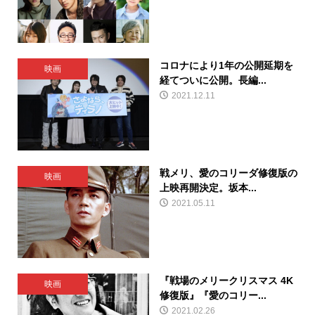
コロナにより1年の公開延期を
映画
経てついに公開。長編...
2021.12.11
戦メリ、愛のコリーダ修復版の
映画
上映再開決定。坂本...
2021.05.11
『戦場のメリークリスマス 4K
映画
修復版』『愛のコリー...
2021.02.26