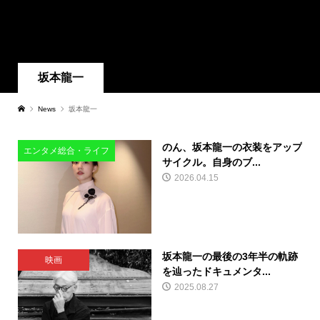
坂本龍一
News
坂本龍一
のん、坂本龍一の衣装をアップ
エンタメ総合・ライフ
サイクル。自身のブ...
2026.04.15
坂本龍一の最後の3年半の軌跡
映画
を辿ったドキュメンタ...
2025.08.27