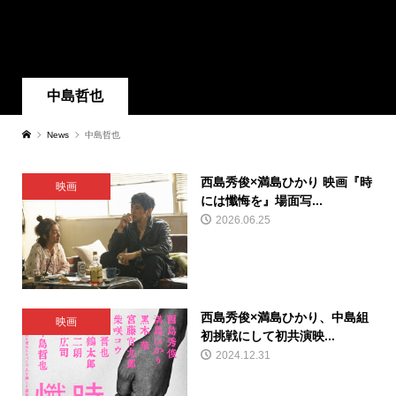
中島哲也
News
中島哲也
西島秀俊×満島ひかり 映画『時
映画
には懺悔を』場面写...
2026.06.25
西島秀俊×満島ひかり、中島組
映画
初挑戦にして初共演映...
2024.12.31