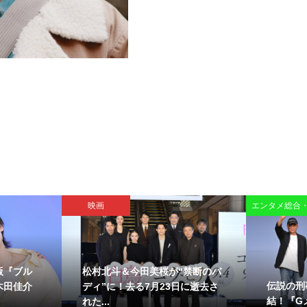
映画
エンタメ総合
版『ブル
松村北斗＆今田美桜が“禁断のバ
伝説の刑
木田佳介
ディ”に！去る7月23日に逝去さ
結！『Gメ
れた...