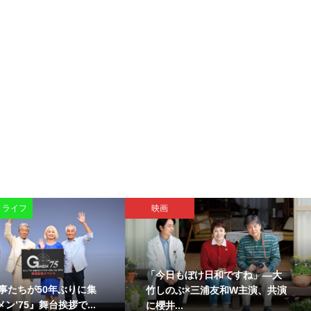
・ライフ
映画
「今日もぼけ日和ですね」―大
事たちが50年ぶりに集
竹しのぶ×三浦友和W主演、共演
ン’75』舞台挨拶で...
に櫻井...