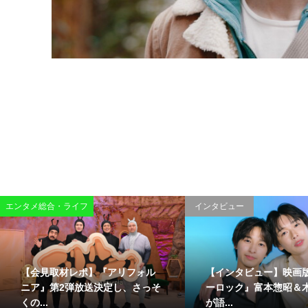
エンタメ総合・ライフ
インタビュー
【会見取材レポ】『アリフォル
【インタビュー】映画
ニア』第2弾放送決定し、さっそ
ーロック』富本惣昭＆
くの...
が語...