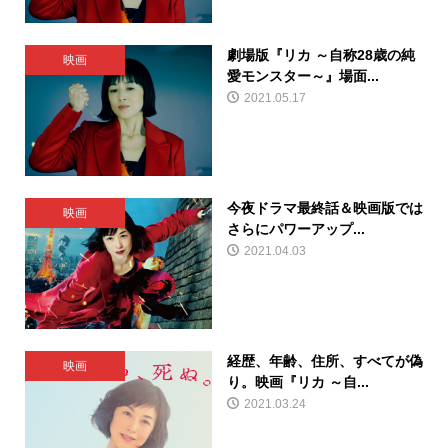
劇場版『リカ ～自称28歳の純
映画
愛モンスター～』場面...
2021.05.17
今夜ドラマ最終話＆映画版では
映画
さらにパワーアップ...
2021.04.03
経歴、年齢、住所、すべてが偽
映画
り。映画『リカ ～自...
2021.03.24