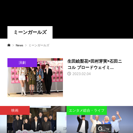
ミーンガールズ
News
ミーンガールズ
生田絵梨花×田村芽実×石田ニ
演劇
コル ブロードウェイミ...
2023.02.04
映画
エンタメ総合・ライフ