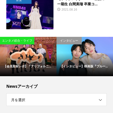
音楽
一期生 白間美瑠 卒業コ...
2021.08.16
エンタメ総合・ライフ
インタビュー
【会見取材レポ】『アリフォルニ...
【インタビュー】映画版『ブルー...
Newsアーカイブ
月を選択