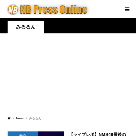
みるるん
News
みるるん
【ライブレポ】NMB48最後の