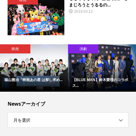
映画
まじろうとうるるの...
2019.03.12
映画
演劇
福山雅治「映画あの星 は探し求め...
【BLUE MAN】鈴木愛理のコラボ
ス...
Newsアーカイブ
月を選択