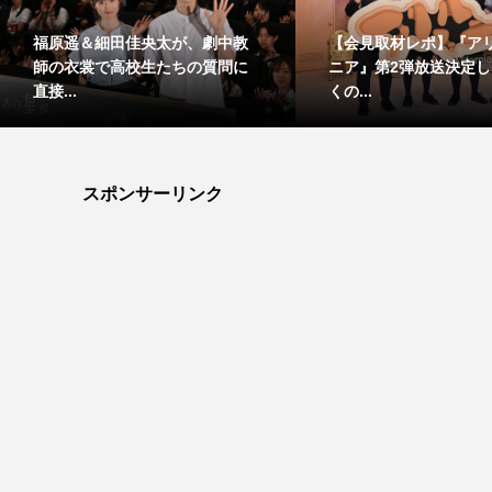
福原遥＆細田佳央太が、劇中教
【会見取材レポ】『ア
師の衣裳で高校生たちの質問に
ニア』第2弾放送決定
直接...
くの...
スポンサーリンク