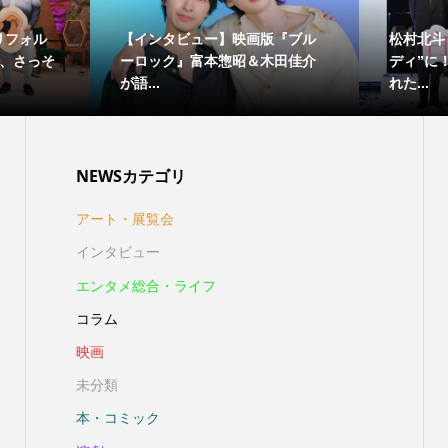
リフォル
【インタビュー】映画版『ブル
松村北斗
し、さっそ
ーロック』富本惣昭＆木田佳介
ディ”に
が語...
れた...
NEWSカテゴリ
アート・展覧会
インタビュー
エンタメ総合・ライフ
コラム
映画
未分類
本・コミック