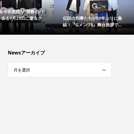
＆今田美桜が“禁断のバ
伝説の刑事たちが50年ぶりに集
！去る7月23日に逝去さ
結！『Gメン’75』舞台挨拶で...
Newsアーカイブ
月を選択