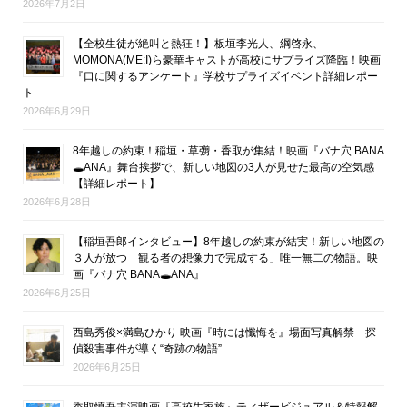
2026年7月2日
【全校生徒が絶叫と熱狂！】板垣李光人、綱啓永、
MOMONA(ME:I)ら豪華キャストが高校にサプライズ降臨！映画
『口に関するアンケート』学校サプライズイベント詳細レポー
ト
2026年6月29日
8年越しの約束！稲垣・草彅・香取が集結！映画『バナ穴 BANA
🕳ANA』舞台挨拶で、新しい地図の3人が見せた最高の空気感
【詳細レポート】
2026年6月28日
【稲垣吾郎インタビュー】8年越しの約束が結実！新しい地図の
３人が放つ「観る者の想像力で完成する」唯一無二の物語。映
画『バナ穴 BANA🕳ANA』
2026年6月25日
西島秀俊×満島ひかり 映画『時には懺悔を』場面写真解禁 探
偵殺害事件が導く“奇跡の物語”
2026年6月25日
香取慎吾主演映画『高校生家族』ティザービジュアル＆特報解