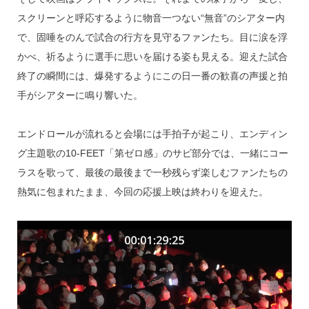
スクリーンと呼応するように物音一つない“無音”のシアター内
で、固唾をのんで試合の行方を見守るファンたち。目に涙を浮
かべ、祈るように選手に思いを届ける姿も見える。迎えた試合
終了の瞬間には、爆発するようにこの日一番の歓喜の声援と拍
手がシアターに鳴り響いた。
エンドロールが流れると会場には手拍子が起こり、エンディン
グ主題歌の10-FEET「第ゼロ感」のサビ部分では、一緒にコー
ラスを歌って、最後の最後まで一秒残らず楽しむファンたちの
熱気に包まれたまま、今回の応援上映は終わりを迎えた。