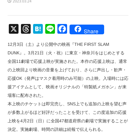
2023.03.24
X
T
H
Li
F
Share
hr
at
n
a
12月3日（土）より公開中の映画『THE FIRST SLAM
e
e
e
c
DUNK』。3月21日（火・祝）に東京・神奈川をはじめとする
a
n
e
全国11劇場で応援上映が実施された。本作の応援上映は、通常
d
a
b
の上映回より映画の音量を上げており、さらに声出し・歓声・
s
o
応援OK（発声はマスク着用時のみ可能）の上映。入場時には応
o
援アイテムとして、映画オリジナルの「特製紙メガホン」が来
k
場客に配布された。
本上映のチケットは即完売し、SNS上でも追加の上映を望む声
が多数上がるほど好評だったことを受けて、この度追加の応援
上映を4月2日（日）に全国47都道府県の劇場で実施することが
決定。実施劇場、時間の詳細は続報で伝えられる。