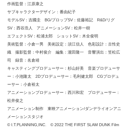
作画監督：江原康之
サブキャラクターデザイン：番由紀子
モデルSV：吉國圭 BG/プロップSV：佐藤裕記 R&D/リグ
SV：西谷浩人 アニメーションSV：松井一樹
エフェクトSV：松浦太郎 ショットSV：木全俊明
美術監督：小倉一男 美術設定：須江信人 色彩設計：古性史
織 撮影監督：中村俊介 編集：瀧田隆一 音響演出：笠松広
司 録音：名倉靖
キャスティングプロデューサー：杉山好美 音楽プロデューサ
ー：小池隆太 2Dプロデューサー：毛利健太郎 CGプロデュ
ーサー：小倉裕太
アニメーションプロデューサー：西川和宏 プロデューサー：
松井俊之
アニメーション制作 東映アニメーション/ダンデライオンアニ
メーションスタジオ
© I.T.PLANNING,INC. © 2022 THE FIRST SLAM DUNK Film