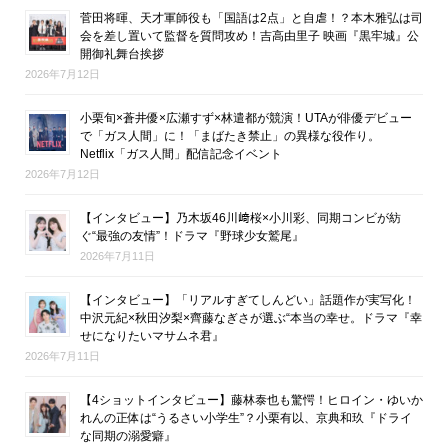
菅田将暉、天才軍師役も「国語は2点」と自虐！？本木雅弘は司
会を差し置いて監督を質問攻め！吉高由里子 映画『黒牢城』公
開御礼舞台挨拶
2026年7月12日
小栗旬×蒼井優×広瀬すず×林遣都が競演！UTAが俳優デビュー
で「ガス人間」に！「まばたき禁止」の異様な役作り。
Netflix「ガス人間」配信記念イベント
2026年7月12日
【インタビュー】乃木坂46川﨑桜×小川彩、同期コンビが紡
ぐ“最強の友情”！ドラマ『野球少女鷲尾』
2026年7月11日
【インタビュー】「リアルすぎてしんどい」話題作が実写化！
中沢元紀×秋田汐梨×齊藤なぎさが選ぶ“本当の幸せ。ドラマ『幸
せになりたいマサムネ君』
2026年7月11日
【4ショットインタビュー】藤林泰也も驚愕！ヒロイン・ゆいか
れんの正体は“うるさい小学生”？小栗有以、京典和玖『ドライ
な同期の溺愛癖』