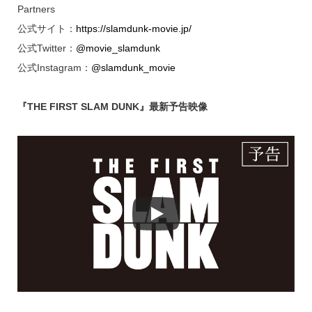
Partners
公式サイト：
https://slamdunk-movie.jp/
公式Twitter：
@movie_slamdunk
公式Instagram：
@slamdunk_movie
『THE FIRST SLAM DUNK』最新予告映像