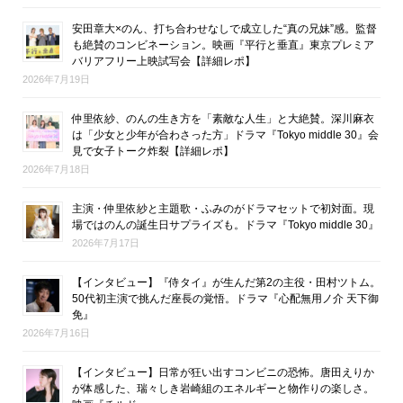
安田章大×のん、打ち合わせなしで成立した“真の兄妹”感。監督
も絶賛のコンビネーション。映画『平行と垂直』東京プレミア
バリアフリー上映試写会【詳細レポ】
2026年7月19日
仲里依紗、のんの生き方を「素敵な人生」と大絶賛。深川麻衣
は「少女と少年が合わさった方」ドラマ『Tokyo middle 30』会
見で女子トーク炸裂【詳細レポ】
2026年7月18日
主演・仲里依紗と主題歌・ふみのがドラマセットで初対面。現
場ではのんの誕生日サプライズも。ドラマ『Tokyo middle 30』
2026年7月17日
【インタビュー】『侍タイ』が生んだ第2の主役・田村ツトム。
50代初主演で挑んだ座長の覚悟。ドラマ『心配無用ノ介 天下御
免』
2026年7月16日
【インタビュー】日常が狂い出すコンビニの恐怖。唐田えりか
が体感した、瑞々しき岩崎組のエネルギーと物作りの楽しさ。