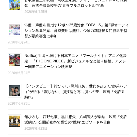
禁 家族全員高校生の“青春フルスロットル”開幕
2026年6月25日
俳優・声優を目指す12歳〜25歳対象「OPALIS」第2弾オーディ
ション募集開始、育成費用は無料。今泉力哉監督＆門脇康平監
督が最終審査に参加
2026年6月24日
Netflixが世界へ届ける日本アニメ『フールナイト』アニメ化決
定、『THE ONE PIECE』新ビジュアルなど続々解禁。アヌシ
ー国際アニメーション映画祭
2026年6月24日
【インタビュー】舘ひろし×黒川想矢、世代を超えた“師弟バデ
ィ”が語る「演じない」演技論と再共演への夢。映画『免許返
納!?』
2026年6月23日
舘ひろし、西野七瀬、黒川想矢、八嶋智人が集結！映画『免許
返納!?』公開前夜祭で爆笑の“返納”エピソードを告白
2026年6月23日