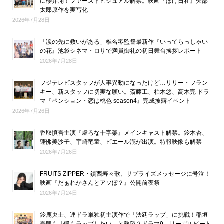
に櫻井翔！ファーストビジュアル解禁。映画『ぼけ日和』矢部
太郎原作を実写化
2026年7月28日
「涙の先に救いがある」椎名零監督最新作『いってらっしゃい
の花』池袋シネマ・ロサで満員御礼の初日舞台挨拶レポート
2026年7月28日
フジテレビスタッフが人事異動になったけど…リリー・フラン
キー、新スタッフに切実な願い。斎藤工、柏木悠、高木完 ドラ
マ『ペンション・恋は桃色 season4』完成披露イベント
2026年7月26日
香取慎吾主演『虚ろな十字架』メインキャスト解禁。鈴木杏、
蓮佛美沙子、宇崎竜童、ピエール瀧が出演。特報映像も解禁
2026年7月26日
FRUITS ZIPPER・鎮西寿々歌、サプライズメッセージに号泣！
映画『だぁれかさんとアソぼ？』公開前夜祭
2026年7月24日
鈴鹿央士、連ドラ単独初主演作で「法廷ラップ」に挑戦！稲垣
吾郎も「僕もラップしたい」と熱望？ドラマ9「リーガルビート