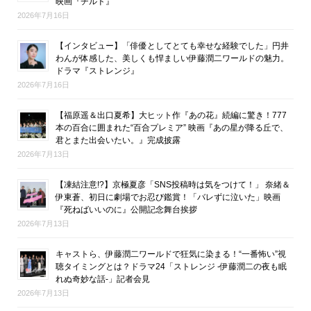
映画『チルド』
2026年7月16日
【インタビュー】「俳優としてとても幸せな経験でした」円井
わんが体感した、美しくも悍ましい伊藤潤二ワールドの魅力。
ドラマ『ストレンジ』
2026年7月16日
【福原遥＆出口夏希】大ヒット作『あの花』続編に驚き！777
本の百合に囲まれた“百合プレミア” 映画『あの星が降る丘で、
君とまた出会いたい。』完成披露
2026年7月13日
【凍結注意!?】京極夏彦「SNS投稿時は気をつけて！」 奈緒＆
伊東蒼、初日に劇場でお忍び鑑賞！「バレずに泣いた」映画
『死ねばいいのに』公開記念舞台挨拶
2026年7月13日
キャストら、伊藤潤二ワールドで狂気に染まる！“一番怖い”視
聴タイミングとは？ドラマ24「ストレンジ -伊藤潤二の夜も眠
れぬ奇妙な話-」記者会見
2026年7月13日