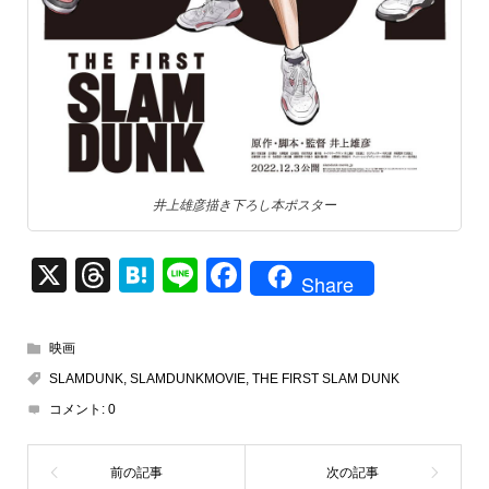
井上雄彦描き下ろし本ポスター
X
T
H
Li
F
Share
hr
at
n
a
e
e
e
c
映画
a
n
e
SLAMDUNK
,
SLAMDUNKMOVIE
,
THE FIRST SLAM DUNK
d
a
b
コメント:
0
s
o
o