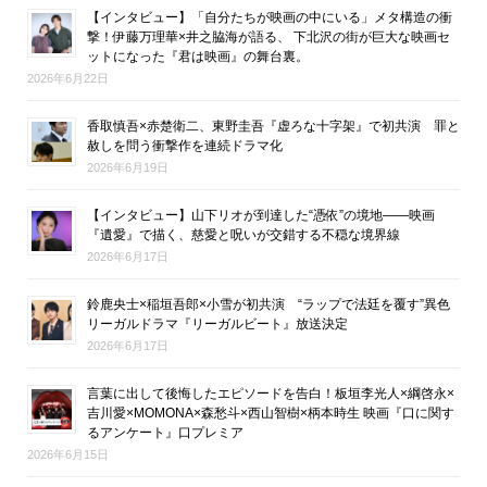
【インタビュー】「自分たちが映画の中にいる」メタ構造の衝
撃！伊藤万理華×井之脇海が語る、 下北沢の街が巨大な映画セ
ットになった『君は映画』の舞台裏。
2026年6月22日
香取慎吾×赤楚衛二、東野圭吾『虚ろな十字架』で初共演 罪と
赦しを問う衝撃作を連続ドラマ化
2026年6月19日
【インタビュー】山下リオが到達した“憑依”の境地――映画
『遺愛』で描く、慈愛と呪いが交錯する不穏な境界線
2026年6月17日
鈴鹿央士×稲垣吾郎×小雪が初共演 “ラップで法廷を覆す”異色
リーガルドラマ『リーガルビート』放送決定
2026年6月17日
言葉に出して後悔したエピソードを告白！板垣李光人×綱啓永×
吉川愛×MOMONA×森愁斗×西山智樹×柄本時生 映画『口に関す
るアンケート』口プレミア
2026年6月15日