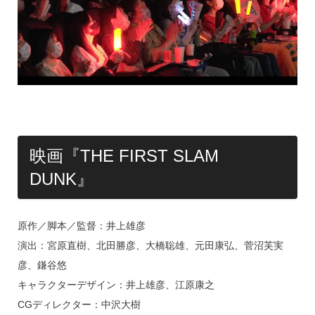
映画『THE FIRST SLAM
DUNK』
原作／脚本／監督：井上雄彦
演出：宮原直樹、北田勝彦、大橋聡雄、元田康弘、菅沼芙実
彦、鎌谷悠
キャラクターデザイン：井上雄彦、江原康之
CGディレクター：中沢大樹