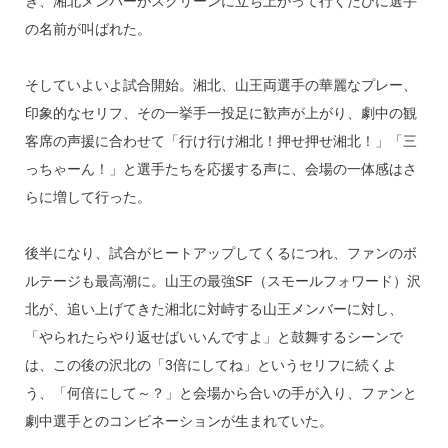
き、湘北メンバーがスクリーンに立ち上がって行くたびに選手
の名前が叫ばれた。
そしていよいよ試合開始。湘北、山王両選手の華麗なプレー、
印象的なセリフ、その一挙手一投足に歓声が上がり、劇中の観
客席の声援に合わせて「行け行け湘北！押せ押せ湘北！」「三
っちゃーん！」と選手たちを応援する声に、会場の一体感はさ
らに増して行った。
後半になり、試合がヒートアップしてくるにつれ、ファンのボ
ルテージも最高潮に。山王の最強SF（スモールフォワード）沢
北が、追い上げてきた湘北に対峙する山王メンバーに対し、
「やられたらやり返せばいいんですよ」と鼓舞するシーンで
は、この後の沢北の「3倍にしてね」というセリフに続くよ
う、「何倍にして～？」と会場から合いの手が入り、ファンと
劇中選手とのコンビネーションが生まれていた。