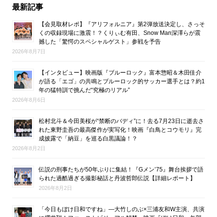
最新記事
【会見取材レポ】『アリフォルニア』第2弾放送決定し、さっそ
くの収録現場に激震！？くりぃむ有田、Snow Man深澤らが震
撼した「驚愕のスペシャルゲスト」参戦を予告
2026年8月7日
【インタビュー】映画版『ブルーロック』富本惣昭＆木田佳介
が語る「エゴ」の共鳴とブルーロック的サッカー選手とは？約1
年の猛特訓で挑んだ“究極のリアル”
2026年8月6日
松村北斗＆今田美桜が“禁断のバディ”に！去る7月23日に逝去さ
れた東野圭吾の最高傑作が実写化！映画『白鳥とコウモリ』完
成披露で「納豆」を巡る白黒議論！？
2026年8月2日
伝説の刑事たちが50年ぶりに集結！『Gメン’75』舞台挨拶で語
られた過酷過ぎる撮影秘話と丹波哲郎伝説【詳細レポート】
2026年8月2日
「今日もぼけ日和ですね」―大竹しのぶ×三浦友和W主演、共演