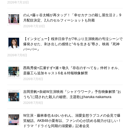
2026年7月10日
のん×藤ヶ谷太輔が再タッグ！「幸せカナコの殺し屋生活２」9
月配信決定、2人のセルフィーショットも到着
2026年7月10日
【インタビュー】桜井日奈子が7年ぶり主演映画の号泣シーンで
爆発させた、剥き出しの感情と“今を生きる”尊さ。映画『死神
バーバー』
2026年7月8日
西島秀俊×広瀬すず×瀬々敬久『存在のすべてを』仲村トオル、
斎藤工ら追加キャスト6名＆特報映像解禁
2026年7月8日
吉岡里帆×奈緒W主演映画『シャドウワーク』予告映像解禁 “お
うち”に隠された殺人の秘密。主題歌はharuka nakamura
2026年7月8日
W主演・藤林泰也＆ゆいかれん、溺愛妄想ラブコメの会見で爆
笑秘話。AKB48小栗有以、ファンの心が読める能力がほしい！
ドラマ『ドライな同期の溺愛癖』記者会見