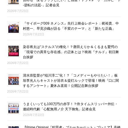
-逆転の法廷-」記者会見
2026年7月23日
『サイボーグ009 ネメシス』先行上映会レポート：梶裕貴、中
村悠一、早見沙織が語る「不変のテーマ」と「新たな正義」
2026年7月22日
染谷将太は“ステルス”の権化！？唐田えりか＆くるまも驚愕の
「現場での異常な存在感」の正体とは？映画『チルド』初日舞
台挨拶
2026年7月22日
清水崇監督が“稲川淳二”化！？「コメディーもやりたい！」板
垣李光人らキャストが浴衣＆提灯ルックで登場！映画『口に関
するアンケート』夏休み直前！公開記念舞台挨拶
2026年7月22日
うまくいっても100万円の赤字！？侍タイムスリッパー外伝・
連続時代劇「心配無用ノ介 天下御免」記者会見
2026年7月22日
【Prime Original『犯罪者』ブルーカーペット・プレミア】高橋