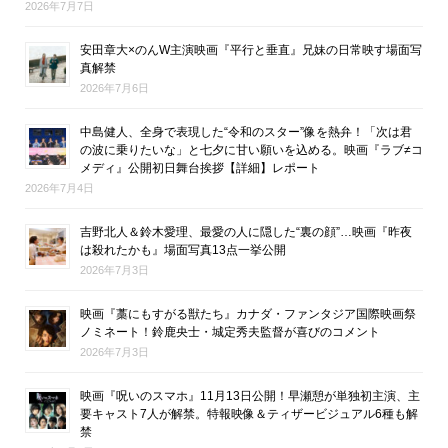
2026年7月7日
安田章大×のんW主演映画『平行と垂直』兄妹の日常映す場面写
真解禁
2026年7月6日
中島健人、全身で表現した“令和のスター”像を熱弁！「次は君
の波に乗りたいな」と七夕に甘い願いを込める。映画『ラブ≠コ
メディ』公開初日舞台挨拶【詳細】レポート
2026年7月4日
吉野北人＆鈴木愛理、最愛の人に隠した“裏の顔”…映画『昨夜
は殺れたかも』場面写真13点一挙公開
2026年7月3日
映画『藁にもすがる獣たち』カナダ・ファンタジア国際映画祭
ノミネート！鈴鹿央士・城定秀夫監督が喜びのコメント
2026年7月3日
映画『呪いのスマホ』11月13日公開！早瀬憩が単独初主演、主
要キャスト7人が解禁。特報映像＆ティザービジュアル6種も解
禁