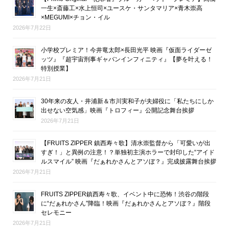
一生×斎藤工×水上恒司×ユースケ・サンタマリア×青木崇高
×MEGUMI×チョン・イル
2026年7月22日
小学校プレミア！今井竜太郎×長田光平 映画『仮面ライダーゼ
ッツ』『超宇宙刑事ギャバンインフィニティ』【夢を叶える！
特別授業】
2026年7月21日
30年来の友人・井浦新＆市川実和子が夫婦役に「私たちにしか
出せない空気感」映画『トロフィー』公開記念舞台挨拶
2026年7月21日
【FRUITS ZIPPER 鎮西寿々歌】清水崇監督から「可愛いが出
すぎ！」と異例の注意！？単独初主演ホラーで封印した“アイド
ルスマイル” 映画『だぁれかさんとアソぼ？』完成披露舞台挨拶
2026年7月21日
FRUITS ZIPPER鎮西寿々歌、イベント中に恐怖！渋谷の階段
に“だぁれかさん”降臨！映画『だぁれかさんとアソぼ？』階段
セレモニー
2026年7月21日