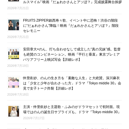
ルスマイル” 映画『だぁれかさんとアソぼ？』完成披露舞台挨拶
2026年7月21日
FRUITS ZIPPER鎮西寿々歌、イベント中に恐怖！渋谷の階段
に“だぁれかさん”降臨！映画『だぁれかさんとアソぼ？』階段
セレモニー
2026年7月21日
安田章大×のん、打ち合わせなしで成立した“真の兄妹”感。監督
も絶賛のコンビネーション。映画『平行と垂直』東京プレミア
バリアフリー上映試写会【詳細レポ】
2026年7月19日
仲里依紗、のんの生き方を「素敵な人生」と大絶賛。深川麻衣
は「少女と少年が合わさった方」ドラマ『Tokyo middle 30』会
見で女子トーク炸裂【詳細レポ】
2026年7月18日
主演・仲里依紗と主題歌・ふみのがドラマセットで初対面。現
場ではのんの誕生日サプライズも。ドラマ『Tokyo middle 30』
2026年7月17日