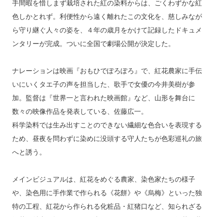
手間暇を惜しまず栽培された紅の染料からは、ごくわずかな紅
色しかとれず。利便性から遠く離れたこの文化を、慈しみなが
ら守り継ぐ人々の姿を、４年の歳月をかけて記録したドキュメ
ンタリーが完成。ついに全国で劇場公開が決定した。
ナレーションは映画『おもひでぽろぽろ』で、紅花農家に手伝
いにいくタエ子の声を担当した、歌手で女優の今井美樹が参
加。監督は『世界一と言われた映画館』など、山形を舞台に
数々の映像作品を発表している、佐藤広一。
科学染料では生み出すことのできない繊細な色合いを表現する
ため、昼夜を問わずに染めに没頭する守人たちが色彩巡礼の旅
へと誘う。
メインビジュアルは、紅花をめぐる農家、染色家たちの様子
や、染色用に手作業で作られる《花餅》や《烏梅》といった独
特の工程、紅花から作られる化粧品・紅猪口など、知られざる