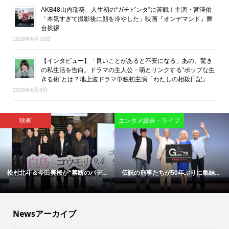
AKB48山内瑞葵、人生初の“ガチビンタ”に苦戦！主演・宮澤佑
「本気すぎて撮影後に顔を冷やした」映画『オンデマンド』舞
台挨拶
2026年6月10日
【インタビュー】「良いことがあると不安になる」あの、驚き
の私生活を告白。ドラマの主人公・萌とリンクする“ポップな生
きる術”とは？地上波ドラマ単独初主演「わたしの相殺日記」
2026年6月8日
映画
映画
「今日もぼけ日和ですね」―大竹
「涙の先に救いがある」椎名零監...
し...
Newsアーカイブ