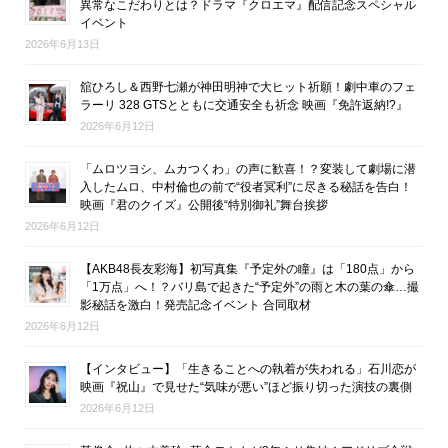
異常なこだわりとは？ドラマ『クロエマ』配信記念スペシャル
イベント
2026年6月13日
舘ひろし＆西野七瀬が神田明神で大ヒット祈願！劇中車のフェ
ラーリ 328 GTSとともに交通安全も祈念 映画『免許返納!?』
2026年6月12日
「ムロツヨシ、ムカつくわ」の声に歓喜！？変装して劇場に潜
入したムロ、中村倫也の前で“役者冥利”に尽きる秘話を告白！
映画『君のクイズ』公開後“特別御礼”舞台挨拶
2026年6月12日
【AKB48長友彩海】初写真集『予定外の瞳』は「180点」から
「1万点」へ！？バリ島で起きた“予定外”の雨と木の葉の傘…撮
影秘話を激白！発売記念イベント 合同取材
2026年6月12日
【インタビュー】「生きることへの執着が失われる」石川恋が
映画『祝山』で見せた“気味が悪い”ほど振り切った演技の裏側
2026年6月12日