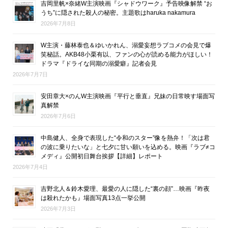
吉岡里帆×奈緒W主演映画『シャドウワーク』予告映像解禁 “お
うち”に隠された殺人の秘密。主題歌はharuka nakamura
2026年7月8日
W主演・藤林泰也＆ゆいかれん、溺愛妄想ラブコメの会見で爆
笑秘話。AKB48小栗有以、ファンの心が読める能力がほしい！
ドラマ『ドライな同期の溺愛癖』記者会見
2026年7月7日
安田章大×のんW主演映画『平行と垂直』兄妹の日常映す場面写
真解禁
2026年7月6日
中島健人、全身で表現した“令和のスター”像を熱弁！「次は君
の波に乗りたいな」と七夕に甘い願いを込める。映画『ラブ≠コ
メディ』公開初日舞台挨拶【詳細】レポート
2026年7月4日
吉野北人＆鈴木愛理、最愛の人に隠した“裏の顔”…映画『昨夜
は殺れたかも』場面写真13点一挙公開
2026年7月3日