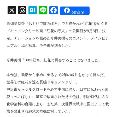
X
T
H
Li
F
Share
hr
at
n
a
高畑勲監督『おもひでぽろぽろ』でも描かれた“紅花”をめぐる
e
e
e
c
ドキュメンタリー映画『紅花の守人』の公開日が9月3日に決
a
n
e
定。ナレーションを務めた今井美樹らのコメント、メインビジ
d
a
b
ュアル、場面写真、予告編が到着した。
s
o
o
今井美樹「30年経ち、紅花と再会することになりました」
k
本作は、栽培から染めに至るまで4年の歳月をかけて挑んだ、
世界初の紅花を巡る長編ドキュメンタリー。
中近東からシルクロードを経て中国に渡り、日本に伝わった紅
花（べにばな）。皇室で珍重されたその色は、明治時代に入り
化学染料の台頭により、また第二次世界大戦中に国によって栽
培を禁止され継承の危機に瀕していた。