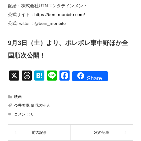
配給：株式会社UTNエンタテインメント
公式サイト：
https://beni-moribito.com/
公式Twitter：@beni_moribito
9月3日（土）より、ポレポレ東中野ほか全
国順次公開！
X
T
H
Li
F
Share
hr
at
n
a
e
e
e
c
映画
a
n
e
今井美樹
,
紅花の守人
d
a
b
コメント:
0
s
o
o