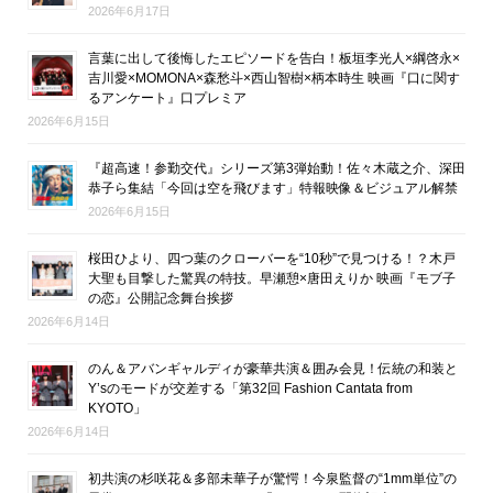
2026年6月17日
言葉に出して後悔したエピソードを告白！板垣李光人×綱啓永×
吉川愛×MOMONA×森愁斗×西山智樹×柄本時生 映画『口に関す
るアンケート』口プレミア
2026年6月15日
『超高速！参勤交代』シリーズ第3弾始動！佐々木蔵之介、深田
恭子ら集結「今回は空を飛びます」特報映像＆ビジュアル解禁
2026年6月15日
桜田ひより、四つ葉のクローバーを“10秒”で見つける！？木戸
大聖も目撃した驚異の特技。早瀬憩×唐田えりか 映画『モブ子
の恋』公開記念舞台挨拶
2026年6月14日
のん＆アバンギャルディが豪華共演＆囲み会見！伝統の和装と
Y’sのモードが交差する「第32回 Fashion Cantata from
KYOTO」
2026年6月14日
初共演の杉咲花＆多部未華子が驚愕！今泉監督の“1mm単位”の