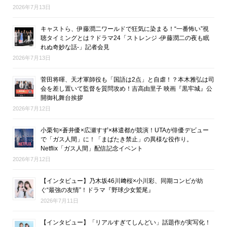
2026年7月13日
キャストら、伊藤潤二ワールドで狂気に染まる！“一番怖い”視
聴タイミングとは？ドラマ24「ストレンジ -伊藤潤二の夜も眠
れぬ奇妙な話-」記者会見
2026年7月13日
菅田将暉、天才軍師役も「国語は2点」と自虐！？本木雅弘は司
会を差し置いて監督を質問攻め！吉高由里子 映画『黒牢城』公
開御礼舞台挨拶
2026年7月12日
小栗旬×蒼井優×広瀬すず×林遣都が競演！UTAが俳優デビュー
で「ガス人間」に！「まばたき禁止」の異様な役作り。
Netflix「ガス人間」配信記念イベント
2026年7月12日
【インタビュー】乃木坂46川﨑桜×小川彩、同期コンビが紡
ぐ“最強の友情”！ドラマ『野球少女鷲尾』
2026年7月11日
【インタビュー】「リアルすぎてしんどい」話題作が実写化！