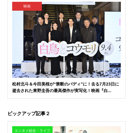
映画
松村北斗＆今田美桜が“禁断のバディ”に！去る7月23日に
逝去された東野圭吾の最高傑作が実写化！映画『白...
ピックアップ記事２
エンタメ総合・ライフ