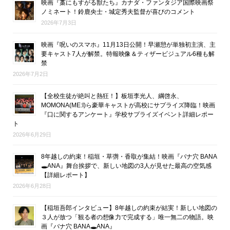
映画『藁にもすがる獣たち』カナダ・ファンタジア国際映画祭
ノミネート！鈴鹿央士・城定秀夫監督が喜びのコメント
2026年7月3日
映画『呪いのスマホ』11月13日公開！早瀬憩が単独初主演、主
要キャスト7人が解禁。特報映像＆ティザービジュアル6種も解
禁
2026年7月2日
【全校生徒が絶叫と熱狂！】板垣李光人、綱啓永、
MOMONA(ME:I)ら豪華キャストが高校にサプライズ降臨！映画
『口に関するアンケート』学校サプライズイベント詳細レポー
ト
2026年6月29日
8年越しの約束！稲垣・草彅・香取が集結！映画『バナ穴 BANA
🕳ANA』舞台挨拶で、新しい地図の3人が見せた最高の空気感
【詳細レポート】
2026年6月28日
【稲垣吾郎インタビュー】8年越しの約束が結実！新しい地図の
３人が放つ「観る者の想像力で完成する」唯一無二の物語。映
画『バナ穴 BANA🕳ANA』