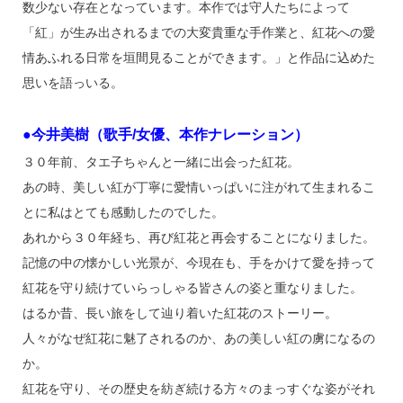
数少ない存在となっています。本作では守人たちによって
「紅」が生み出されるまでの大変貴重な手作業と、紅花への愛
情あふれる日常を垣間見ることができます。」と作品に込めた
思いを語っいる。
●今井美樹（歌手/女優、本作ナレーション）
３０年前、タエ子ちゃんと一緒に出会った紅花。
あの時、美しい紅が丁寧に愛情いっぱいに注がれて生まれるこ
とに私はとても感動したのでした。
あれから３０年経ち、再び紅花と再会することになりました。
記憶の中の懐かしい光景が、今現在も、手をかけて愛を持って
紅花を守り続けていらっしゃる皆さんの姿と重なりました。
はるか昔、長い旅をして辿り着いた紅花のストーリー。
人々がなぜ紅花に魅了されるのか、あの美しい紅の虜になるの
か。
紅花を守り、その歴史を紡ぎ続ける方々のまっすぐな姿がそれ