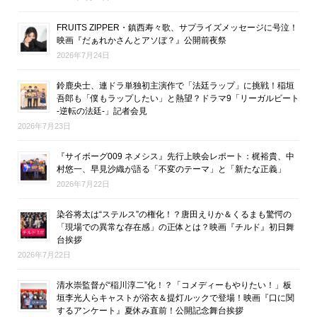
FRUITS ZIPPER・鎮西寿々歌、サプライズメッセージに号泣！
映画『だぁれかさんとアソぼ？』公開前夜祭
2026年7月24日
鈴鹿央士、連ドラ単独初主演作で「法廷ラップ」に挑戦！稲垣
吾郎も「僕もラップしたい」と熱望？ドラマ9「リーガルビート
-逆転の法廷-」記者会見
2026年7月23日
『サイボーグ009 ネメシス』先行上映会レポート：梶裕貴、中
村悠一、早見沙織が語る「不変のテーマ」と「新たな正義」
2026年7月22日
染谷将太は“ステルス”の権化！？唐田えりか＆くるまも驚愕の
「現場での異常な存在感」の正体とは？映画『チルド』初日舞
台挨拶
2026年7月22日
清水崇監督が“稲川淳二”化！？「コメディーもやりたい！」板
垣李光人らキャストが浴衣＆提灯ルックで登場！映画『口に関
するアンケート』夏休み直前！公開記念舞台挨拶