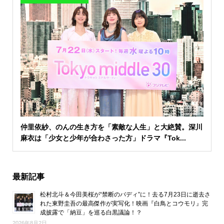
仲里依紗、のんの生き方を「素敵な人生」と大絶賛。深川
麻衣は「少女と少年が合わさった方」ドラマ『Tok...
最新記事
松村北斗＆今田美桜が“禁断のバディ”に！去る7月23日に逝去さ
れた東野圭吾の最高傑作が実写化！映画『白鳥とコウモリ』完
成披露で「納豆」を巡る白黒議論！？
2026年8月2日