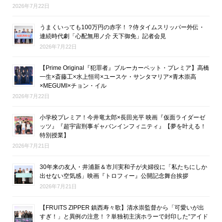
2026年7月22日
うまくいっても100万円の赤字！？侍タイムスリッパー外伝・
連続時代劇「心配無用ノ介 天下御免」記者会見
2026年7月22日
【Prime Original『犯罪者』ブルーカーペット・プレミア】高橋
一生×斎藤工×水上恒司×ユースケ・サンタマリア×青木崇高
×MEGUMI×チョン・イル
2026年7月22日
小学校プレミア！今井竜太郎×長田光平 映画『仮面ライダーゼ
ッツ』『超宇宙刑事ギャバンインフィニティ』【夢を叶える！
特別授業】
2026年7月21日
30年来の友人・井浦新＆市川実和子が夫婦役に「私たちにしか
出せない空気感」映画『トロフィー』公開記念舞台挨拶
2026年7月21日
【FRUITS ZIPPER 鎮西寿々歌】清水崇監督から「可愛いが出
すぎ！」と異例の注意！？単独初主演ホラーで封印した“アイド