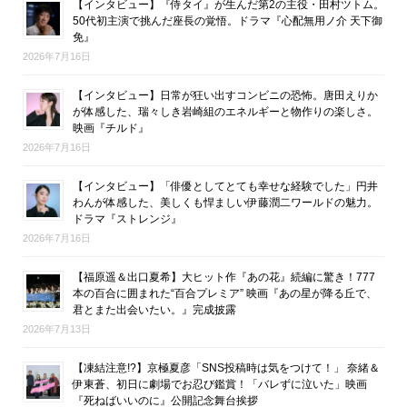
【インタビュー】『侍タイ』が生んだ第2の主役・田村ツトム。
50代初主演で挑んだ座長の覚悟。ドラマ『心配無用ノ介 天下御
免』
2026年7月16日
【インタビュー】日常が狂い出すコンビニの恐怖。唐田えりか
が体感した、瑞々しき岩崎組のエネルギーと物作りの楽しさ。
映画『チルド』
2026年7月16日
【インタビュー】「俳優としてとても幸せな経験でした」円井
わんが体感した、美しくも悍ましい伊藤潤二ワールドの魅力。
ドラマ『ストレンジ』
2026年7月16日
【福原遥＆出口夏希】大ヒット作『あの花』続編に驚き！777
本の百合に囲まれた“百合プレミア” 映画『あの星が降る丘で、
君とまた出会いたい。』完成披露
2026年7月13日
【凍結注意!?】京極夏彦「SNS投稿時は気をつけて！」 奈緒＆
伊東蒼、初日に劇場でお忍び鑑賞！「バレずに泣いた」映画
『死ねばいいのに』公開記念舞台挨拶