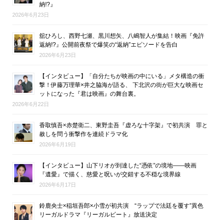
納!?』
2026年6月23日
舘ひろし、西野七瀬、黒川想矢、八嶋智人が集結！映画『免許
返納!?』公開前夜祭で爆笑の“返納”エピソードを告白
2026年6月23日
【インタビュー】「自分たちが映画の中にいる」メタ構造の衝
撃！伊藤万理華×井之脇海が語る、 下北沢の街が巨大な映画セ
ットになった『君は映画』の舞台裏。
2026年6月22日
香取慎吾×赤楚衛二、東野圭吾『虚ろな十字架』で初共演 罪と
赦しを問う衝撃作を連続ドラマ化
2026年6月19日
【インタビュー】山下リオが到達した“憑依”の境地――映画
『遺愛』で描く、慈愛と呪いが交錯する不穏な境界線
2026年6月17日
鈴鹿央士×稲垣吾郎×小雪が初共演 “ラップで法廷を覆す”異色
リーガルドラマ『リーガルビート』放送決定