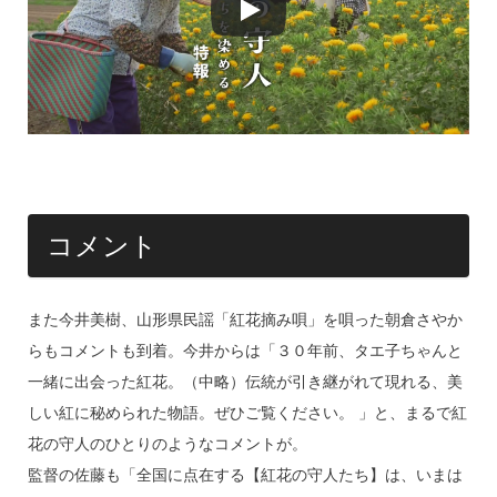
コメント
また今井美樹、山形県民謡「紅花摘み唄」を唄った朝倉さやか
らもコメントも到着。今井からは「３０年前、タエ子ちゃんと
一緒に出会った紅花。（中略）伝統が引き継がれて現れる、美
しい紅に秘められた物語。ぜひご覧ください。 」と、まるで紅
花の守人のひとりのようなコメントが。
監督の佐藤も「全国に点在する【紅花の守人たち】は、いまは