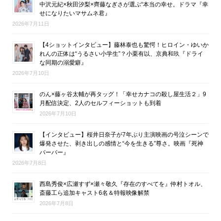
中沢元紀×秋田汐梨×齊藤なぎさが選ぶ“本当の幸せ。ドラマ『幸
せになりたいマサムネ君』
2026年7月11日
【4ショットインタビュー】藤林泰也も驚愕！ヒロイン・ゆいか
れんの正体は“うるさい小学生”？小栗有以、京典和玖『ドライ
な同期の溺愛癖』
2026年7月10日
のん×藤ヶ谷太輔が再タッグ！「幸せカナコの殺し屋生活２」9
月配信決定、2人のセルフィーショットも到着
2026年7月10日
【インタビュー】桜井日奈子が7年ぶり主演映画の号泣シーンで
爆発させた、剥き出しの感情と“今を生きる”尊さ。映画『死神
バーバー』
2026年7月8日
西島秀俊×広瀬すず×瀬々敬久『存在のすべてを』仲村トオル、
斎藤工ら追加キャスト6名＆特報映像解禁
2026年7月8日