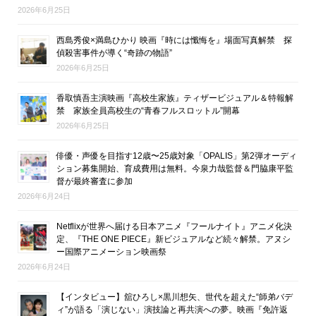
2026年6月25日
西島秀俊×満島ひかり 映画『時には懺悔を』場面写真解禁 探
偵殺害事件が導く“奇跡の物語”
2026年6月25日
香取慎吾主演映画『高校生家族』ティザービジュアル＆特報解
禁 家族全員高校生の“青春フルスロットル”開幕
2026年6月25日
俳優・声優を目指す12歳〜25歳対象「OPALIS」第2弾オーディ
ション募集開始、育成費用は無料。今泉力哉監督＆門脇康平監
督が最終審査に参加
2026年6月24日
Netflixが世界へ届ける日本アニメ『フールナイト』アニメ化決
定、『THE ONE PIECE』新ビジュアルなど続々解禁。アヌシ
ー国際アニメーション映画祭
2026年6月24日
【インタビュー】舘ひろし×黒川想矢、世代を超えた“師弟バデ
ィ”が語る「演じない」演技論と再共演への夢。映画『免許返