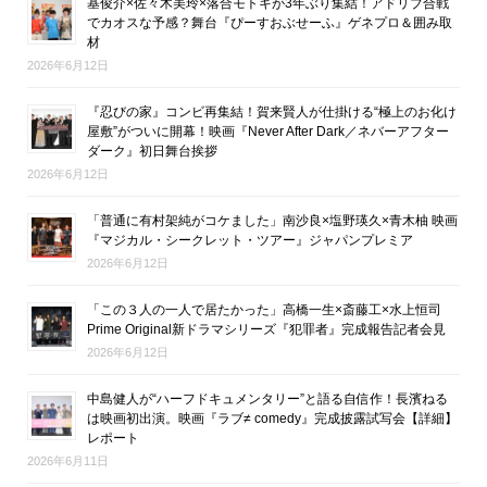
基俊介×佐々木美玲×落合モトキが3年ぶり集結！アドリブ合戦
でカオスな予感？舞台『ぴーすおぶせーふ』ゲネプロ＆囲み取
材
2026年6月12日
『忍びの家』コンビ再集結！賀来賢人が仕掛ける“極上のお化け
屋敷”がついに開幕！映画『Never After Dark／ネバーアフター
ダーク』初日舞台挨拶
2026年6月12日
「普通に有村架純がコケました」南沙良×塩野瑛久×青木柚 映画
『マジカル・シークレット・ツアー』ジャパンプレミア
2026年6月12日
「この３人の一人で居たかった」高橋一生×斎藤工×水上恒司
Prime Original新ドラマシリーズ『犯罪者』完成報告記者会見
2026年6月12日
中島健人が“ハーフドキュメンタリー”と語る自信作！長濱ねる
は映画初出演。映画『ラブ≠ comedy』完成披露試写会【詳細】
レポート
2026年6月11日