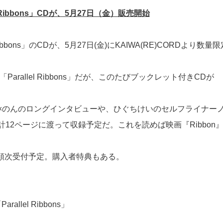
 Ribbons」CDが、5月27日（金）販売開始
ibbons」のCDが、5月27日(金)にKAIWA(RE)CORDより数量
arallel Ribbons」だが、このたびブックレット付きCDが
×のんのロングインタビューや、ひぐちけいのセルフライナー
12ページに渡って収録予定だ。これを読めば映画『Ribbon
他にて順次受付予定。購入者特典もある。
lel Ribbons」