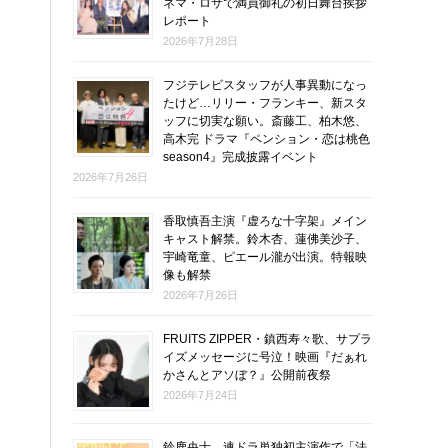
ネマ・ロサで満員御礼の初日舞台挨拶
レポート
2026年7月28日
フジテレビスタッフが人事異動になっ
たけど…リリー・フランキー、新スタ
ッフに切実な願い。斎藤工、柏木悠、
高木完 ドラマ『ペンション・恋は桃色
season4』完成披露イベント
2026年7月26日
香取慎吾主演『虚ろな十字架』メイン
キャスト解禁。鈴木杏、蓮佛美沙子、
宇崎竜童、ピエール瀧が出演。特報映
像も解禁
2026年7月26日
FRUITS ZIPPER・鎮西寿々歌、サプラ
イズメッセージに号泣！映画『だぁれ
かさんとアソぼ？』公開前夜祭
2026年7月24日
鈴鹿央士、連ドラ単独初主演作で「法