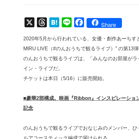
X
T
H
Li
F
Share
hr
at
n
a
2020年5月から行われている、女優・創作あーちすと 
e
e
e
c
MIRU LIVE（#のんおうちで観るライブ）” の第
a
n
e
のんおうちで観るライブは、「みんなのお部屋がラ
d
a
b
イン・ライブだ。
s
o
チケットは本日（5/16）に販売開始。
o
k
■豪華2部構成。映画『Ribbon』インスピレーション盤
記念
のんおうちで観るライブでおなじみのメンバー、ひ
ルアコースティック編成で届けられる。