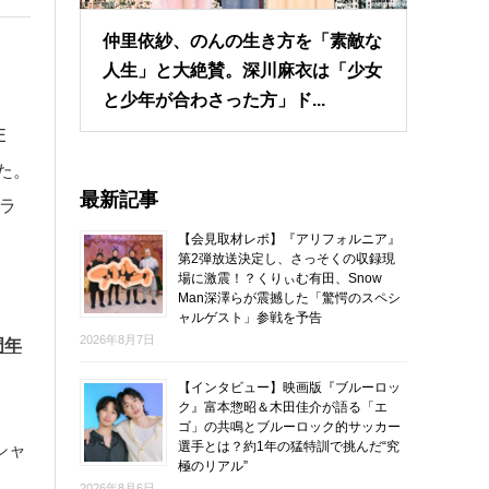
仲里依紗、のんの生き方を「素敵な
人生」と大絶賛。深川麻衣は「少女
と少年が合わさった方」ド...
E
した。
最新記事
ラ
【会見取材レポ】『アリフォルニア』
第2弾放送決定し、さっそくの収録現
場に激震！？くりぃむ有田、Snow
Man深澤らが震撼した「驚愕のスペシ
ャルゲスト」参戦を予告
2026年8月7日
周年
【インタビュー】映画版『ブルーロッ
ク』富本惣昭＆木田佳介が語る「エ
ゴ」の共鳴とブルーロック的サッカー
選手とは？約1年の猛特訓で挑んだ“究
シャ
極のリアル”
2026年8月6日