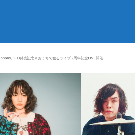
el Ribbons」CD発売記念＆おうちで観るライブ 2周年記念LIVE開催