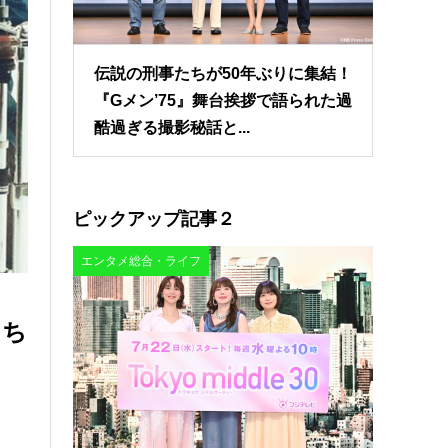
伝説の刑事たちが50年ぶりに集結！
『Gメン’75』舞台挨拶で語られた過
酷過ぎる撮影秘話と...
ピックアップ記事２
エンタメ総合・ライフ
うち