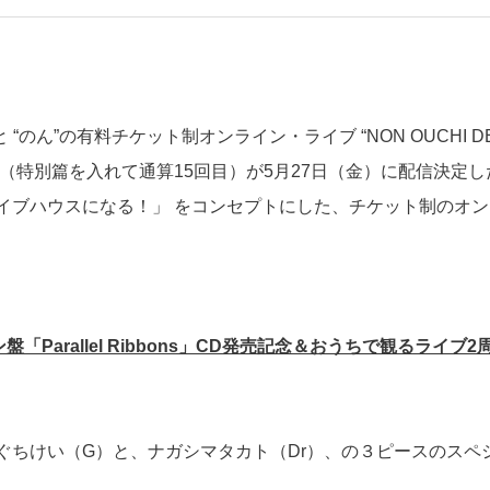
“のん”の有料チケット制オンライン・ライブ “NON OUCHI D
13弾（特別篇を入れて通算15回目）が5月27日（金）に配信決定
イブハウスになる！」 をコンセプトにした、チケット制のオン
「Parallel Ribbons」CD発売記念＆おうちで観るライブ2
ぐちけい（G）と、ナガシマタカト（Dr）、の３ピースのスペ