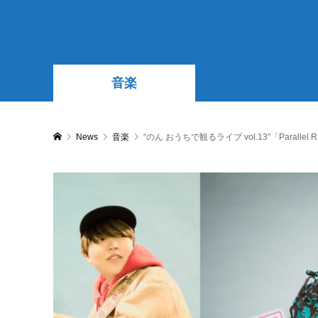
音楽
News
音楽
“のん おうちで観るライブ vol.13”「Parall