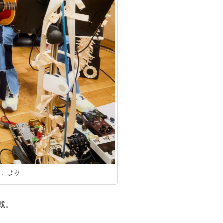
2」 より
載。