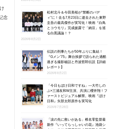
け
松村北斗＆今田美桜が“禁断のバデ
記念
ィ”に！去る7月23日に逝去された東野
圭吾の最高傑作が実写化！映画『白鳥
とコウモリ』完成披露で「納豆」を巡
る白黒議論！？
2026年8月2日
伝説の刑事たちが50年ぶりに集結！
『Gメン’75』舞台挨拶で語られた過酷
過ぎる撮影秘話と丹波哲郎伝説【詳細
レポート】
2026年8月2日
「今日もぼけ日和ですね」―大竹しの
ぶ×三浦友和W主演、共演に櫻井翔！フ
ァーストビジュアル解禁。映画『ぼけ
日和』矢部太郎原作を実写化
2026年7月28日
「涙の先に救いがある」椎名零監督最
新作『いってらっしゃいの花』池袋シ