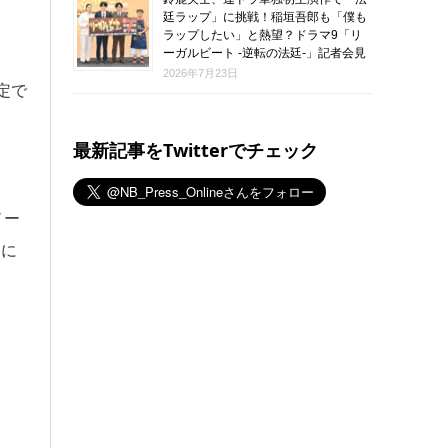
廷ラップ」に挑戦！稲垣吾郎も「僕も
ラップしたい」と熱望？ドラマ9「リ
ーガルビート -逆転の法廷-」記者会見
2026年7月23日
限定で
最新記事をTwitterでチェック
ノー
』に