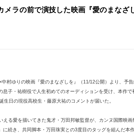
カメラの前で演技した映画『愛のまなざ
中村ゆりの映画『愛のまなざしを』（11/12公開）より、予告
貴志の息子・祐樹役で人生初めてのオーディションを受け、本作で
お誕生日の現役高校生・藤原大祐のコメントが届いた。
いえる愛を描いてきた鬼才・万田邦敏監督が、カンヌ国際映画
吻』に続き、共同脚本・万田珠実との3度目のタッグを組んだ本