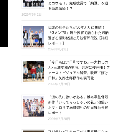
とコウモリ』完成披露で「納豆」を巡
る白黒議論！？
2026年8月2日
伝説の刑事たちが50年ぶりに集結！
『Gメン’75』舞台挨拶で語られた過酷
過ぎる撮影秘話と丹波哲郎伝説【詳細
レポート】
2026年8月2日
「今日もぼけ日和ですね」―大竹しの
ぶ×三浦友和W主演、共演に櫻井翔！フ
ァーストビジュアル解禁。映画『ぼけ
日和』矢部太郎原作を実写化
2026年7月28日
「涙の先に救いがある」椎名零監督最
新作『いってらっしゃいの花』池袋シ
ネマ・ロサで満員御礼の初日舞台挨拶
レポート
2026年7月28日
フジテレビスタッフが人事異動になっ