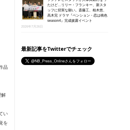
たけど…リリー・フランキー、新スタ
ッフに切実な願い。斎藤工、柏木悠、
高木完 ドラマ『ペンション・恋は桃色
season4』完成披露イベント
2026年7月26日
最新記事をTwitterでチェック
作品
理解
てい
覚を