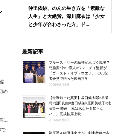
し
仲里依紗、のんの生き方を「素敵な
人生」と大絶賛。深川麻衣は「少女
と少年が合わさった方」ド...
最新記事
ブルース・リーの精神が息づく現場？
門脇麦×竹中直人×ワン・チイ監督が
『ゴースト・オブ・ウエノ』FCCJ記
者会見で語った映画哲学
編
2026年8月8日
初め
【最近知った真実】坂口健太郎×早瀬
憩×堀田真由×倉田瑛茉×原田美枝子×滝
藤賢一 映画『私はあなたを知らな
い、』完成披露上映
祭に
2026年8月8日
作で
福原遥＆細田佳央太が、劇中教師の衣