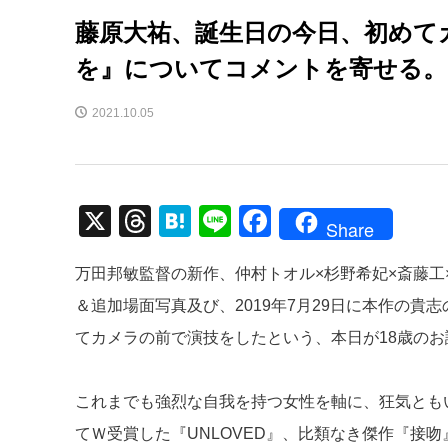
藤原大祐、誕生日の今日、初めて
を』についてコメントを寄せる。
2021.10.05
X
T
H
Li
F
Share
hr
at
n
a
万田邦敏監督の新作、仲村トオル×杉野希妃×斎藤工×
e
e
e
c
＆追加場面写真及び、2019年7月29日に本作の
a
n
e
てカメラの前で演技をしたという、本日が18歳の
d
a
b
s
o
これまでも強烈な自我を持つ女性を軸に、狂気とも
o
てＷ受賞した『UNLOVED』、比類なき傑作『接
k