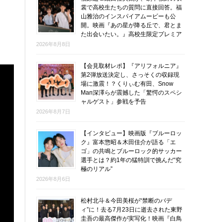
裳で高校生たちの質問に直接回答。福
山雅治のインスパイアムービーも公
開。映画『あの星が降る丘で、君とま
た出会いたい。』高校生限定プレミア
2026年8月8日
【会見取材レポ】『アリフォルニア』
第2弾放送決定し、さっそくの収録現
場に激震！？くりぃむ有田、Snow
Man深澤らが震撼した「驚愕のスペシ
ャルゲスト」参戦を予告
2026年8月7日
【インタビュー】映画版『ブルーロッ
ク』富本惣昭＆木田佳介が語る「エ
ゴ」の共鳴とブルーロック的サッカー
選手とは？約1年の猛特訓で挑んだ“究
極のリアル”
2026年8月6日
松村北斗＆今田美桜が“禁断のバデ
ィ”に！去る7月23日に逝去された東野
圭吾の最高傑作が実写化！映画『白鳥