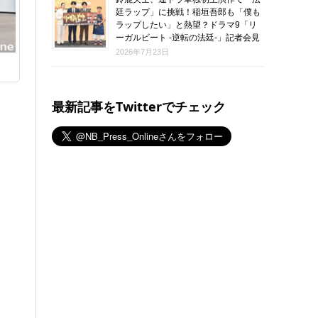
廷ラップ」に挑戦！稲垣吾郎も「僕も
ラップしたい」と熱望？ドラマ9「リ
ーガルビート -逆転の法廷-」記者会見
2026年7月23日
最新記事をTwitterでチェック