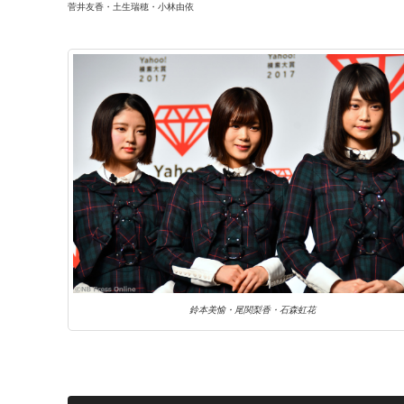
菅井友香・土生瑞穂・小林由依
鈴本美愉・尾関梨香・石森虹花