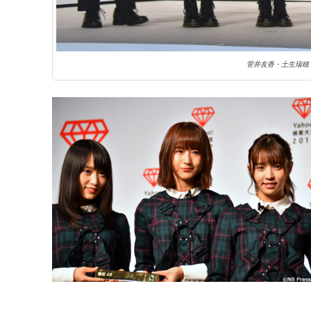
菅井友香・土生瑞穂