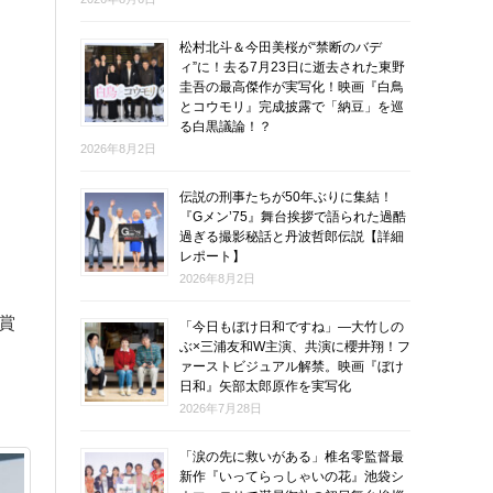
松村北斗＆今田美桜が“禁断のバデ
ィ”に！去る7月23日に逝去された東野
圭吾の最高傑作が実写化！映画『白鳥
とコウモリ』完成披露で「納豆」を巡
る白黒議論！？
2026年8月2日
伝説の刑事たちが50年ぶりに集結！
『Gメン’75』舞台挨拶で語られた過酷
過ぎる撮影秘話と丹波哲郎伝説【詳細
レポート】
2026年8月2日
賞
「今日もぼけ日和ですね」―大竹しの
ぶ×三浦友和W主演、共演に櫻井翔！フ
ァーストビジュアル解禁。映画『ぼけ
日和』矢部太郎原作を実写化
2026年7月28日
「涙の先に救いがある」椎名零監督最
新作『いってらっしゃいの花』池袋シ