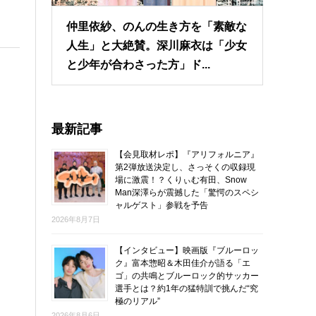
仲里依紗、のんの生き方を「素敵な
人生」と大絶賛。深川麻衣は「少女
と少年が合わさった方」ド...
最新記事
【会見取材レポ】『アリフォルニア』
第2弾放送決定し、さっそくの収録現
場に激震！？くりぃむ有田、Snow
Man深澤らが震撼した「驚愕のスペシ
ャルゲスト」参戦を予告
2026年8月7日
【インタビュー】映画版『ブルーロッ
ク』富本惣昭＆木田佳介が語る「エ
ゴ」の共鳴とブルーロック的サッカー
選手とは？約1年の猛特訓で挑んだ“究
極のリアル”
2026年8月6日