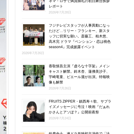
ネマ・ロサで満員御礼の初日舞台挨拶
レポート
2026年7月28日
フジテレビスタッフが人事異動になっ
たけど…リリー・フランキー、新スタ
ッフに切実な願い。斎藤工、柏木悠、
高木完 ドラマ『ペンション・恋は桃色
season4』完成披露イベント
2026年7月26日
香取慎吾主演『虚ろな十字架』メイン
キャスト解禁。鈴木杏、蓮佛美沙子、
宇崎竜童、ピエール瀧が出演。特報映
像も解禁
2026年7月26日
FRUITS ZIPPER・鎮西寿々歌、サプラ
イズメッセージに号泣！映画『だぁれ
かさんとアソぼ？』公開前夜祭
2026年7月24日
鈴鹿央士、連ドラ単独初主演作で「法