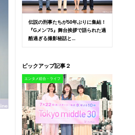
伝説の刑事たちが50年ぶりに集結！
『Gメン’75』舞台挨拶で語られた過
酷過ぎる撮影秘話と...
ピックアップ記事２
エンタメ総合・ライフ