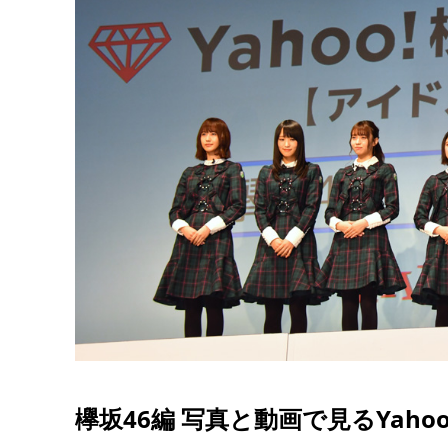
欅坂46編 写真と動画で見るYaho