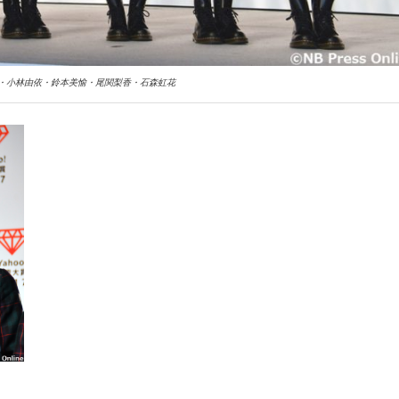
・小林由依・鈴本美愉・尾関梨香・石森虹花