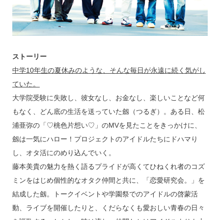
ストーリー
中学10年生の夏休みのような、そんな毎日が永遠に続く気がし
ていた。
大学院受験に失敗し、彼女なし、お金なし、楽しいことなど何
もなく、どん底の生活を送っていた劔（つるぎ）。ある日、松
浦亜弥の「♡桃色片想い♡」のMVを見たことをきっかけに、
劔は一気にハロー！プロジェクトのアイドルたちにドハマり
し、オタ活にのめり込んでいく。
藤本美貴の魅力を熱く語るプライドが高くてひねくれ者のコズ
ミンをはじめ個性的なオタク仲間と共に、「恋愛研究会。」を
結成した劔。トークイベントや学園祭でのアイドルの啓蒙活
動、ライブを開催したりと、くだらなくも愛おしい青春の日々