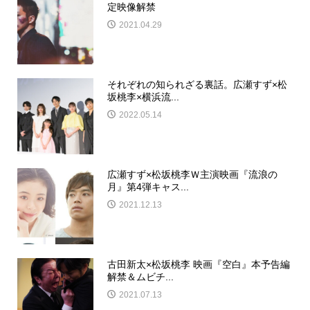
定映像解禁
2021.04.29
それぞれの知られざる裏話。広瀬すず×松
坂桃李×横浜流...
2022.05.14
広瀬すず×松坂桃李Ｗ主演映画『流浪の
月』第4弾キャス...
2021.12.13
古田新太×松坂桃李 映画『空白』本予告編
解禁＆ムビチ...
2021.07.13