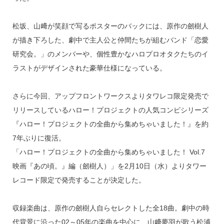
k
松坂、山﨑が笑顔で写るポスターのバックには、原作の劒樹人
が描き下ろした、劇中で主人公と仲間たちが組むバンド「恋愛
研究会。」のメンバーや、個性豊かなハロプロオタクたちのイ
ラストがデザインされた豪華仕様になっている。
さらに今回、アップフロントワークスよりタワレコ限定発売で
リリースしているハロー！プロジェクトの人気コンピシリーズ
『ハロー！プロジェクトの全曲から集めちゃいました！』を約
7年ぶりに復活。
「ハロー！プロジェクトの全曲から集めちゃいました！ Vol.7
映画『あの頃。』編（劒樹人）」を2月10日（水）よりタワー
レコード限定で発売することが決定した。
収録楽曲は、原作の劒樹人自らセレクトした全18曲。劇中の時
代背景に沿った02～05年の楽曲を中心に、山﨑夢羽が歌う松浦