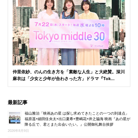
仲里依紗、のんの生き方を「素敵な人生」と大絶賛。深川
麻衣は「少女と少年が合わさった方」ドラマ『Tok...
最新記事
福山雅治「映画あの星 は探し求めてきたことの一つの到達点」
福原遥×細田佳央太×出口夏希×豊嶋花×井之脇海 映画『あの星が
降る丘で、君とまた出会いたい。』公開御礼舞台挨拶
2026年8月9日