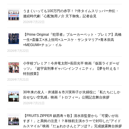
うまくいっても100万円の赤字！？侍タイムスリッパー外伝・
連続時代劇「心配無用ノ介 天下御免」記者会見
2026年7月22日
【Prime Original『犯罪者』ブルーカーペット・プレミア】高橋
一生×斎藤工×水上恒司×ユースケ・サンタマリア×青木崇高
×MEGUMI×チョン・イル
2026年7月22日
小学校プレミア！今井竜太郎×長田光平 映画『仮面ライダーゼ
ッツ』『超宇宙刑事ギャバンインフィニティ』【夢を叶える！
特別授業】
2026年7月21日
30年来の友人・井浦新＆市川実和子が夫婦役に「私たちにしか
出せない空気感」映画『トロフィー』公開記念舞台挨拶
2026年7月21日
【FRUITS ZIPPER 鎮西寿々歌】清水崇監督から「可愛いが出
すぎ！」と異例の注意！？単独初主演ホラーで封印した“アイド
ルスマイル” 映画『だぁれかさんとアソぼ？』完成披露舞台挨拶