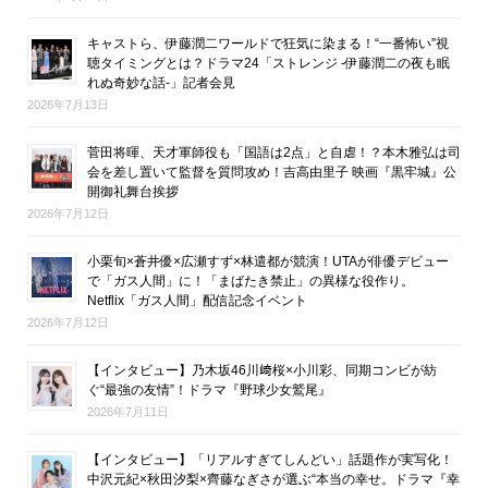
キャストら、伊藤潤二ワールドで狂気に染まる！“一番怖い”視
聴タイミングとは？ドラマ24「ストレンジ -伊藤潤二の夜も眠
れぬ奇妙な話-」記者会見
2026年7月13日
菅田将暉、天才軍師役も「国語は2点」と自虐！？本木雅弘は司
会を差し置いて監督を質問攻め！吉高由里子 映画『黒牢城』公
開御礼舞台挨拶
2026年7月12日
小栗旬×蒼井優×広瀬すず×林遣都が競演！UTAが俳優デビュー
で「ガス人間」に！「まばたき禁止」の異様な役作り。
Netflix「ガス人間」配信記念イベント
2026年7月12日
【インタビュー】乃木坂46川﨑桜×小川彩、同期コンビが紡
ぐ“最強の友情”！ドラマ『野球少女鷲尾』
2026年7月11日
【インタビュー】「リアルすぎてしんどい」話題作が実写化！
中沢元紀×秋田汐梨×齊藤なぎさが選ぶ“本当の幸せ。ドラマ『幸