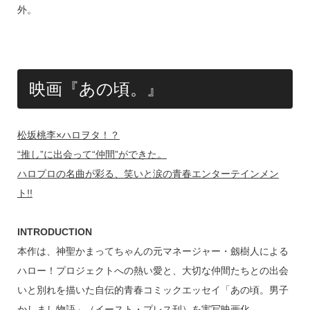
外。
映画『あの頃。』
松坂桃李×ハロヲタ！？
“推し”に出会って“仲間”ができた。
ハロプロの名曲が彩る、笑いと涙の青春エンターテインメン
ト!!
INTRODUCTION
本作は、神聖かまってちゃんの元マネージャー・劔樹人による
ハロー！プロジェクトへの熱い愛と、大切な仲間たちとの出会
いと別れを描いた自伝的青春コミックエッセイ「あの頃。男子
かしまし物語」（イースト・プレス刊）を実写映画化。