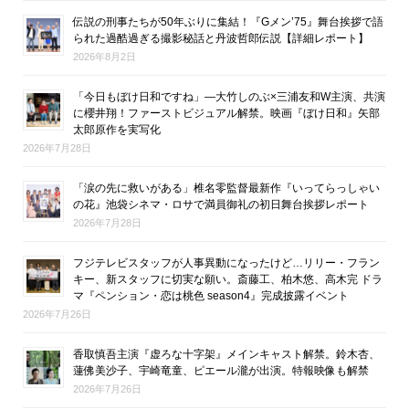
伝説の刑事たちが50年ぶりに集結！『Gメン’75』舞台挨拶で語
られた過酷過ぎる撮影秘話と丹波哲郎伝説【詳細レポート】
2026年8月2日
「今日もぼけ日和ですね」―大竹しのぶ×三浦友和W主演、共演
に櫻井翔！ファーストビジュアル解禁。映画『ぼけ日和』矢部
太郎原作を実写化
2026年7月28日
「涙の先に救いがある」椎名零監督最新作『いってらっしゃい
の花』池袋シネマ・ロサで満員御礼の初日舞台挨拶レポート
2026年7月28日
フジテレビスタッフが人事異動になったけど…リリー・フラン
キー、新スタッフに切実な願い。斎藤工、柏木悠、高木完 ドラ
マ『ペンション・恋は桃色 season4』完成披露イベント
2026年7月26日
香取慎吾主演『虚ろな十字架』メインキャスト解禁。鈴木杏、
蓮佛美沙子、宇崎竜童、ピエール瀧が出演。特報映像も解禁
2026年7月26日