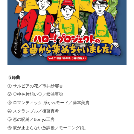
収録曲
① サルビアの花／市井紗耶香
② ♡桃色片想い♡／松浦亜弥
③ ロマンティック 浮かれモード／藤本美貴
④ スクランブル／後藤真希
⑤ 恋の呪縛／Berryz工房
⑥ 涙が止まらない放課後／モーニング娘。