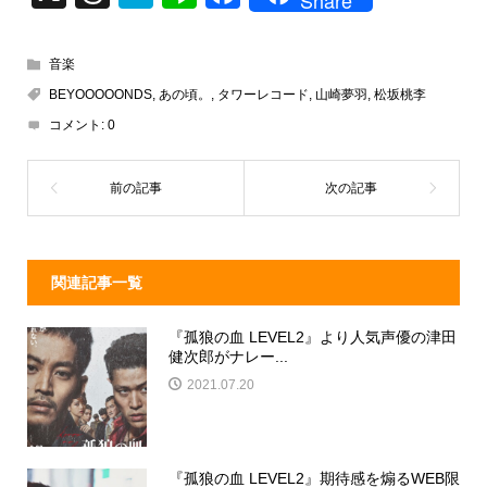
hr
at
n
a
e
e
e
c
音楽
a
n
e
BEYOOOOONDS
,
あの頃。
,
タワーレコード
,
山崎夢羽
,
松坂桃李
d
a
b
コメント:
0
s
o
o
k
関連記事一覧
『孤狼の血 LEVEL2』より人気声優の津田
健次郎がナレー...
2021.07.20
『孤狼の血 LEVEL2』期待感を煽るWEB限