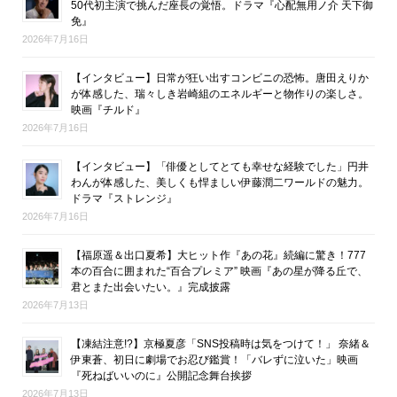
50代初主演で挑んだ座長の覚悟。ドラマ『心配無用ノ介 天下御
免』
2026年7月16日
【インタビュー】日常が狂い出すコンビニの恐怖。唐田えりか
が体感した、瑞々しき岩崎組のエネルギーと物作りの楽しさ。
映画『チルド』
2026年7月16日
【インタビュー】「俳優としてとても幸せな経験でした」円井
わんが体感した、美しくも悍ましい伊藤潤二ワールドの魅力。
ドラマ『ストレンジ』
2026年7月16日
【福原遥＆出口夏希】大ヒット作『あの花』続編に驚き！777
本の百合に囲まれた“百合プレミア” 映画『あの星が降る丘で、
君とまた出会いたい。』完成披露
2026年7月13日
【凍結注意!?】京極夏彦「SNS投稿時は気をつけて！」 奈緒＆
伊東蒼、初日に劇場でお忍び鑑賞！「バレずに泣いた」映画
『死ねばいいのに』公開記念舞台挨拶
2026年7月13日