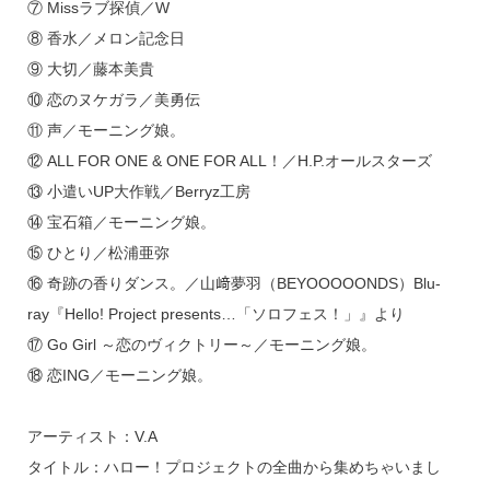
⑦ Missラブ探偵／W
⑧ 香水／メロン記念日
⑨ 大切／藤本美貴
⑩ 恋のヌケガラ／美勇伝
⑪ 声／モーニング娘。
⑫ ALL FOR ONE & ONE FOR ALL！／H.P.オールスターズ
⑬ 小遣いUP大作戦／Berryz工房
⑭ 宝石箱／モーニング娘。
⑮ ひとり／松浦亜弥
⑯ 奇跡の香りダンス。／山﨑夢羽（BEYOOOOONDS）Blu-
ray『Hello! Project presents…「ソロフェス！」』より
⑰ Go Girl ～恋のヴィクトリー～／モーニング娘。
⑱ 恋ING／モーニング娘。
アーティスト：V.A
タイトル：ハロー！プロジェクトの全曲から集めちゃいまし