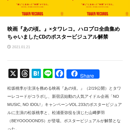
映画『あの頃。』×タワレコ。ハロプロ全曲集め
ちゃいましたCDのポスタービジュアル解禁
2021.01.21
X
T
H
Li
F
Share
hr
at
n
a
松坂桃李が主演を務める映画『あの頃。』（2/19公開）とタワ
e
e
e
c
ーレコードがコラボし、新宿店始動の人気アイドル企画「NO
a
n
e
MUSIC, NO IDOL!」キャンペーンVOL.233のポスタービジュア
d
a
b
ルに主演の松坂桃李と、松浦亜弥役を演じた山﨑夢羽
s
o
（BEYOOOOONDS）が登場。ポスタービジュアルが解禁とな
o
った。