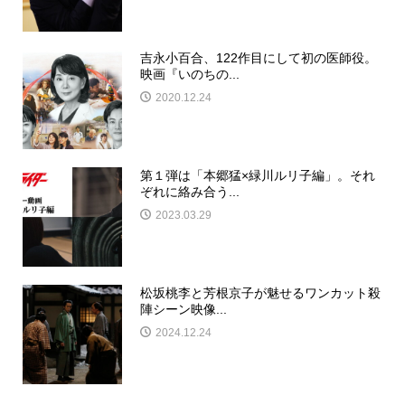
吉永小百合、122作目にして初の医師役。
映画『いのちの...
2020.12.24
第１弾は「本郷猛×緑川ルリ子編」。それ
ぞれに絡み合う...
2023.03.29
松坂桃李と芳根京子が魅せるワンカット殺
陣シーン映像...
2024.12.24