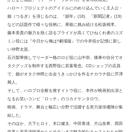
ハロー！プロジェクトのアイドルにのめり込んでいく主人公・
劔（つるぎ）を演じるのは、『娼年』(18)、『新聞記者』(19)
などの話題作で様々な役柄に、果敢に挑み続ける松坂桃李。
藤本美貴の魅力を熱く語るプライドが高くてひねくれ者のコズ
ミン役には『今日から俺は!!劇場版』での今井役が記憶に新し
い仲野太賀。
石川梨華推しでリーダー格のロビ役に山中崇、痛車や自分でオ
タクグッズを制作する西野役に若葉竜也、CDショップの店員
で、劔がオタク仲間と出会うきっかけを作るナカウチ役に芹澤
興人。
そして、ハロプロ全般を推すイトウ役に、本作が映画初出演と
なるお笑いコンビ「ロッチ」のコカドケンタロウ。
映画、ドラマ、舞台と幅広い分野で活躍する実力派俳優陣が集
結した。
そのほか、大下ヒロト、木口健太、中田青渚、片山友希、西田
尚美ら若手演技派からベテランまで魅力的なキャストたちが脇