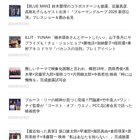
【BLUE MAN】鈴木愛理のコラボステージも披露。近藤真彦、
高島礼子らもゲスト出演！『ブルーマングループ 2026 新宿公
演』プレスショー＆囲み会見
2026年8月9日
ILLIT・YUNAH「橋本環奈さんとデートしたい♪」山下美月にサ
プライズも！チェ・ジョンヒョプ×勝地涼×加納愛子×桜田通×東
村アキコ ドラマ『バカンスの法則』プレミアイベント
2026年8月9日
難しいテーマで映像化困難と言われ、構想18年。西島秀俊×黒
木華×宮藤官九郎×柴咲コウ×片岡鶴太郎×中島哲也 映画『時には
懺悔を』完成披露試写会
2026年8月8日
ブルース・リーの精神が息づく現場？門脇麦×竹中直人×ワン・
チイ監督が『ゴースト・オブ・ウエノ』FCCJ記者会見で語った
映画哲学
2026年8月8日
【最近知った真実】坂口健太郎×早瀬憩×堀田真由×倉田瑛茉×原
田美枝子×滝藤賢一 映画『私はあなたを知らない、』完成披露