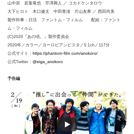
山中崇 若葉竜也 芹澤興人 ／ コカドケンタロウ
大下ヒロト 木口健太 中田青渚 片山友希 ／ 西田尚美
製作幹事：日活 ファントム・フィルム 配給：ファント
ム・フィルム
(C)2020『あの頃。』製作委員会
2020年／カラー／ヨーロピアンビスタ／5.1ch／117分
公式サイト：
https://phantom-film.com/anokoro/
公式Twitter：
@eiga_anokoro
予告編