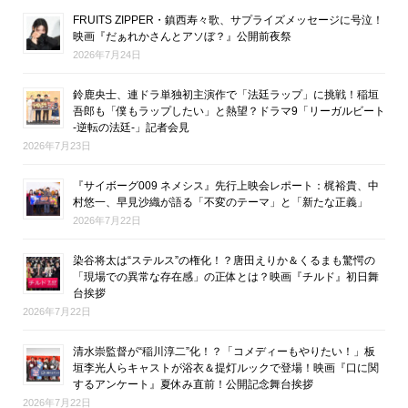
FRUITS ZIPPER・鎮西寿々歌、サプライズメッセージに号泣！
映画『だぁれかさんとアソぼ？』公開前夜祭
2026年7月24日
鈴鹿央士、連ドラ単独初主演作で「法廷ラップ」に挑戦！稲垣
吾郎も「僕もラップしたい」と熱望？ドラマ9「リーガルビート
-逆転の法廷-」記者会見
2026年7月23日
『サイボーグ009 ネメシス』先行上映会レポート：梶裕貴、中
村悠一、早見沙織が語る「不変のテーマ」と「新たな正義」
2026年7月22日
染谷将太は“ステルス”の権化！？唐田えりか＆くるまも驚愕の
「現場での異常な存在感」の正体とは？映画『チルド』初日舞
台挨拶
2026年7月22日
清水崇監督が“稲川淳二”化！？「コメディーもやりたい！」板
垣李光人らキャストが浴衣＆提灯ルックで登場！映画『口に関
するアンケート』夏休み直前！公開記念舞台挨拶
2026年7月22日