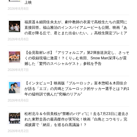
上映
2026年8月8日
福原遥＆細田佳央太が、劇中教師の衣裳で高校生たちの質問に
直接回答。福山雅治のインスパイアムービーも公開。映画『あ
の星が降る丘で、君とまた出会いたい。』高校生限定プレミア
2026年8月8日
【会見取材レポ】『アリフォルニア』第2弾放送決定し、さっそ
くの収録現場に激震！？くりぃむ有田、Snow Man深澤らが震
撼した「驚愕のスペシャルゲスト」参戦を予告
2026年8月7日
【インタビュー】映画版『ブルーロック』富本惣昭＆木田佳介
が語る「エゴ」の共鳴とブルーロック的サッカー選手とは？約1
年の猛特訓で挑んだ“究極のリアル”
2026年8月6日
松村北斗＆今田美桜が“禁断のバディ”に！去る7月23日に逝去さ
れた東野圭吾の最高傑作が実写化！映画『白鳥とコウモリ』完
成披露で「納豆」を巡る白黒議論！？
2026年8月2日