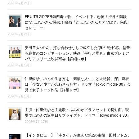
2026年7月21日
FRUITS ZIPPER鎮西寿々歌、イベント中に恐怖！渋谷の階段
に“だぁれかさん”降臨！映画『だぁれかさんとアソぼ？』階段
セレモニー
2026年7月21日
安田章大×のん、打ち合わせなしで成立した“真の兄妹”感。監督
も絶賛のコンビネーション。映画『平行と垂直』東京プレミア
バリアフリー上映試写会【詳細レポ】
2026年7月19日
仲里依紗、のんの生き方を「素敵な人生」と大絶賛。深川麻衣
は「少女と少年が合わさった方」ドラマ『Tokyo middle 30』会
見で女子トーク炸裂【詳細レポ】
2026年7月18日
主演・仲里依紗と主題歌・ふみのがドラマセットで初対面。現
場ではのんの誕生日サプライズも。ドラマ『Tokyo middle 30』
2026年7月17日
【インタビュー】『侍タイ』が生んだ第2の主役・田村ツトム。