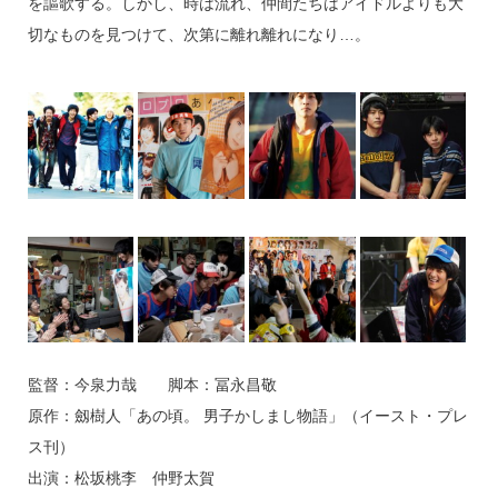
を謳歌する。しかし、時は流れ、仲間たちはアイドルよりも大
切なものを見つけて、次第に離れ離れになり…。
監督：今泉力哉 脚本：冨永昌敬
原作：劔樹人「あの頃。 男子かしまし物語」（イースト・プレ
ス刊）
出演：松坂桃李 仲野太賀