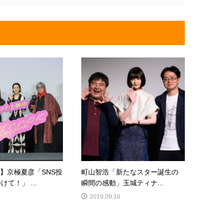
?】京極夏彦「SNS投
町山智浩「新たなスター誕生の
て！」 ...
瞬間の感動」玉城ティナ...
2019.09.16