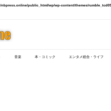
/nbpress.online/public_html/wp/wp-content/themes/rumble_tcd05
ト
音楽
本・コミック
エンタメ総合・ライフ