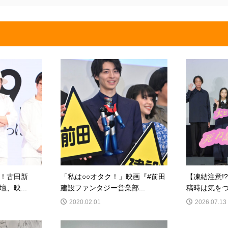
！古田新
「私は○○オタク！」映画『#前田
【凍結注意!
、映...
建設ファンタジー営業部...
稿時は気をつけ
2020.02.01
2026.07.13