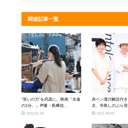
関連記事一覧
“笑いの力”を武器に。映画『永遠
赤ペン瀧川解説付き
の1分。』声優・島﨑信...
太、寺島しのぶら登壇
2022.01.26
2021.09.09