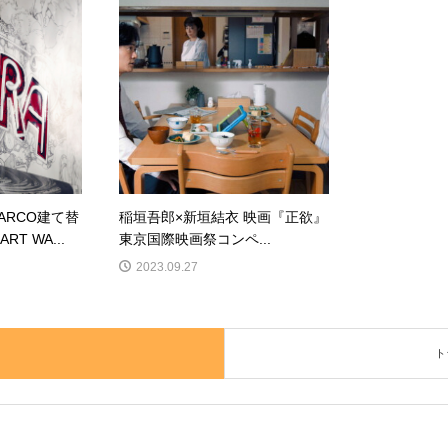
ARCO建て替
稲垣吾郎×新垣結衣 映画『正欲』
RT WA...
東京国際映画祭コンペ...
2023.09.27
ト