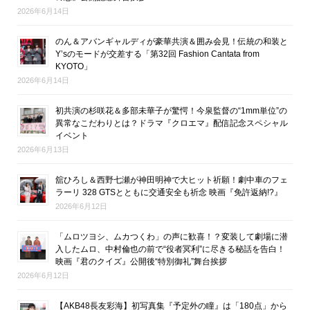
2026年6月14日
のん＆アバンギャルディが豪華共演＆囲み会見！伝統の和装と
Y’sのモードが交差する「第32回 Fashion Cantata from
KYOTO」
2026年6月14日
初共演の杉咲花＆多部未華子が驚愕！今泉監督の“1mm単位”の
異常なこだわりとは？ドラマ『クロエマ』配信記念スペシャル
イベント
2026年6月13日
舘ひろし＆西野七瀬が神田明神で大ヒット祈願！劇中車のフェ
ラーリ 328 GTSとともに交通安全も祈念 映画『免許返納!?』
2026年6月12日
「ムロツヨシ、ムカつくわ」の声に歓喜！？変装して劇場に潜
入したムロ、中村倫也の前で“役者冥利”に尽きる秘話を告白！
映画『君のクイズ』公開後“特別御礼”舞台挨拶
2026年6月12日
【AKB48長友彩海】初写真集『予定外の瞳』は「180点」から