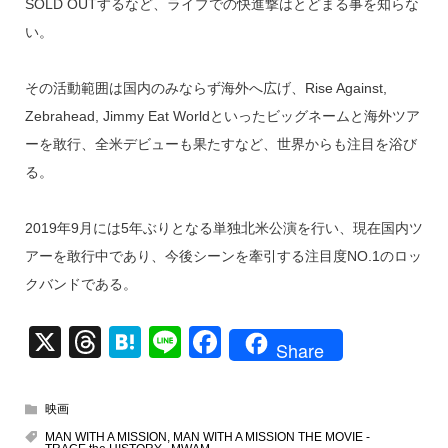
SOLD OUTするなど、ライブでの快進撃はとどまる事を知らな
い。
その活動範囲は国内のみならず海外へ広げ、Rise Against,
Zebrahead, Jimmy Eat Worldといったビッグネームと海外ツア
ーを敢行、全米デビューも果たすなど、世界からも注目を浴び
る。
2019年9月には5年ぶりとなる単独北米公演を行い、現在国内ツ
アーを敢行中であり、今後シーンを牽引する注目度NO.1のロッ
クバンドである。
X
T
H
Li
F
Share
hr
at
n
a
e
e
e
c
映画
a
n
e
MAN WITH A MISSION
,
MAN WITH A MISSION THE MOVIE -