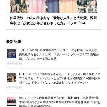
仲里依紗、のんの生き方を「素敵な人生」と大絶賛。深川
麻衣は「少女と少年が合わさった方」ドラマ『Tok...
最新記事
【BLUE MAN】鈴木愛理のコラボステージも披露。近藤真彦、
高島礼子らもゲスト出演！『ブルーマングループ 2026 新宿公
演』プレスショー＆囲み会見
2026年8月9日
ILLIT・YUNAH「橋本環奈さんとデートしたい♪」山下美月にサ
プライズも！チェ・ジョンヒョプ×勝地涼×加納愛子×桜田通×東
村アキコ ドラマ『バカンスの法則』プレミアイベント
2026年8月9日
難しいテーマで映像化困難と言われ、構想18年。西島秀俊×黒
木華×宮藤官九郎×柴咲コウ×片岡鶴太郎×中島哲也 映画『時には
懺悔を』完成披露試写会