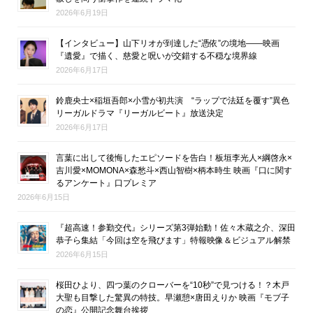
2026年6月19日
【インタビュー】山下リオが到達した“憑依”の境地――映画
『遺愛』で描く、慈愛と呪いが交錯する不穏な境界線
2026年6月17日
鈴鹿央士×稲垣吾郎×小雪が初共演 “ラップで法廷を覆す”異色
リーガルドラマ『リーガルビート』放送決定
2026年6月17日
言葉に出して後悔したエピソードを告白！板垣李光人×綱啓永×
吉川愛×MOMONA×森愁斗×西山智樹×柄本時生 映画『口に関す
るアンケート』口プレミア
2026年6月15日
『超高速！参勤交代』シリーズ第3弾始動！佐々木蔵之介、深田
恭子ら集結「今回は空を飛びます」特報映像＆ビジュアル解禁
2026年6月15日
桜田ひより、四つ葉のクローバーを“10秒”で見つける！？木戸
大聖も目撃した驚異の特技。早瀬憩×唐田えりか 映画『モブ子
の恋』公開記念舞台挨拶