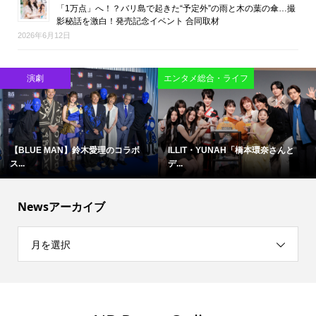
「1万点」へ！？バリ島で起きた“予定外”の雨と木の葉の傘…撮
影秘話を激白！発売記念イベント 合同取材
2026年6月12日
映画
映画
難しいテーマで映像化困難と言わ...
ブルース・リーの精神が息づく現...
Newsアーカイブ
月を選択