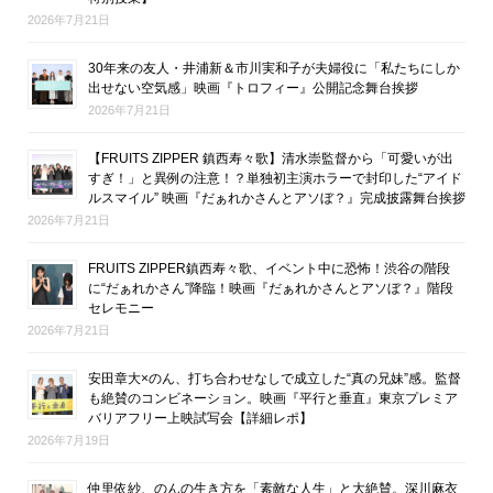
2026年7月21日
30年来の友人・井浦新＆市川実和子が夫婦役に「私たちにしか
出せない空気感」映画『トロフィー』公開記念舞台挨拶
2026年7月21日
【FRUITS ZIPPER 鎮西寿々歌】清水崇監督から「可愛いが出
すぎ！」と異例の注意！？単独初主演ホラーで封印した“アイド
ルスマイル” 映画『だぁれかさんとアソぼ？』完成披露舞台挨拶
2026年7月21日
FRUITS ZIPPER鎮西寿々歌、イベント中に恐怖！渋谷の階段
に“だぁれかさん”降臨！映画『だぁれかさんとアソぼ？』階段
セレモニー
2026年7月21日
安田章大×のん、打ち合わせなしで成立した“真の兄妹”感。監督
も絶賛のコンビネーション。映画『平行と垂直』東京プレミア
バリアフリー上映試写会【詳細レポ】
2026年7月19日
仲里依紗、のんの生き方を「素敵な人生」と大絶賛。深川麻衣