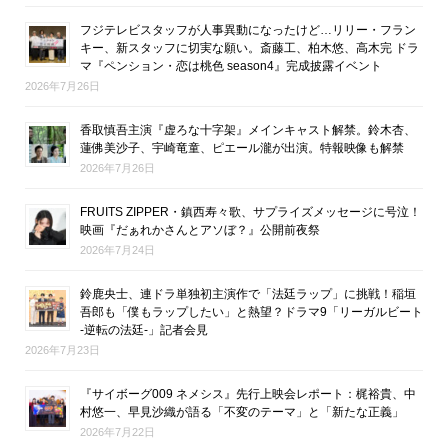
フジテレビスタッフが人事異動になったけど…リリー・フラン
キー、新スタッフに切実な願い。斎藤工、柏木悠、高木完 ドラ
マ『ペンション・恋は桃色 season4』完成披露イベント
2026年7月26日
香取慎吾主演『虚ろな十字架』メインキャスト解禁。鈴木杏、
蓮佛美沙子、宇崎竜童、ピエール瀧が出演。特報映像も解禁
2026年7月26日
FRUITS ZIPPER・鎮西寿々歌、サプライズメッセージに号泣！
映画『だぁれかさんとアソぼ？』公開前夜祭
2026年7月24日
鈴鹿央士、連ドラ単独初主演作で「法廷ラップ」に挑戦！稲垣
吾郎も「僕もラップしたい」と熱望？ドラマ9「リーガルビート
-逆転の法廷-」記者会見
2026年7月23日
『サイボーグ009 ネメシス』先行上映会レポート：梶裕貴、中
村悠一、早見沙織が語る「不変のテーマ」と「新たな正義」
2026年7月22日