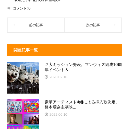
TRACE the HISTORY-
,
MWAM
d
a
b
コメント:
0
s
o
o
k
関連記事一覧
２大ミッション発表。マンウィズ結成10周
年イベント＆...
2020.02.10
豪華アーティスト4組による挿入歌決定。
橋本環奈主演映...
2022.06.10