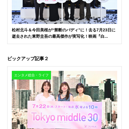
松村北斗＆今田美桜が“禁断のバディ”に！去る7月23日に
逝去された東野圭吾の最高傑作が実写化！映画『白...
ピックアップ記事２
エンタメ総合・ライフ