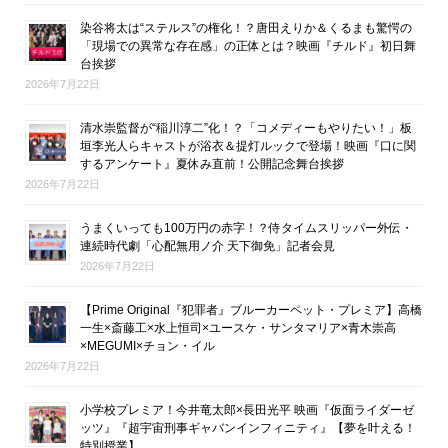
染谷将太は“ステルス”の権化！？唐田えりか＆くるまも驚愕の
「現場での異常な存在感」の正体とは？映画『チルド』初日舞
台挨拶
2026年7月22日
清水崇監督が“稲川淳二”化！？「コメディーもやりたい！」板
垣李光人らキャストが浴衣＆提灯ルックで登場！映画『口に関
するアンケート』夏休み直前！公開記念舞台挨拶
2026年7月22日
うまくいっても100万円の赤字！？侍タイムスリッパー外伝・
連続時代劇「心配無用ノ介 天下御免」記者会見
2026年7月22日
【Prime Original『犯罪者』ブルーカーペット・プレミア】高橋
一生×斎藤工×水上恒司×ユースケ・サンタマリア×青木崇高
×MEGUMI×チョン・イル
2026年7月22日
小学校プレミア！今井竜太郎×長田光平 映画『仮面ライダーゼ
ッツ』『超宇宙刑事ギャバンインフィニティ』【夢を叶える！
特別授業】