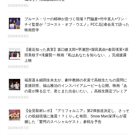
2026年8月8日
ブルース・リーの精神が息づく現場？門脇麦×竹中直人×ワン・
チイ監督が『ゴースト・オブ・ウエノ』FCCJ記者会見で語った
映画哲学
2026年8月8日
【最近知った真実】坂口健太郎×早瀬憩×堀田真由×倉田瑛茉×原
田美枝子×滝藤賢一 映画『私はあなたを知らない、』完成披露
上映
2026年8月8日
福原遥＆細田佳央太が、劇中教師の衣裳で高校生たちの質問に
直接回答。福山雅治のインスパイアムービーも公開。映画『あ
の星が降る丘で、君とまた出会いたい。』高校生限定プレミア
2026年8月8日
【会見取材レポ】『アリフォルニア』第2弾放送決定し、さっそ
くの収録現場に激震！？くりぃむ有田、Snow Man深澤らが震
撼した「驚愕のスペシャルゲスト」参戦を予告
2026年8月7日