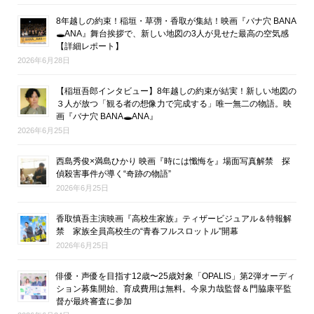
8年越しの約束！稲垣・草彅・香取が集結！映画『バナ穴 BANA
🕳ANA』舞台挨拶で、新しい地図の3人が見せた最高の空気感
【詳細レポート】
2026年6月28日
【稲垣吾郎インタビュー】8年越しの約束が結実！新しい地図の
３人が放つ「観る者の想像力で完成する」唯一無二の物語。映
画『バナ穴 BANA🕳ANA』
2026年6月25日
西島秀俊×満島ひかり 映画『時には懺悔を』場面写真解禁 探
偵殺害事件が導く“奇跡の物語”
2026年6月25日
香取慎吾主演映画『高校生家族』ティザービジュアル＆特報解
禁 家族全員高校生の“青春フルスロットル”開幕
2026年6月25日
俳優・声優を目指す12歳〜25歳対象「OPALIS」第2弾オーディ
ション募集開始、育成費用は無料。今泉力哉監督＆門脇康平監
督が最終審査に参加