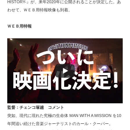
k
HISTORY-』が、来年2020年に公開されることが決定した。あ
わせて、ＷＥＢ用特報映像も到着。
ＷＥＢ用特報
監督：チェンコ塚越 コメント
突如、現代に現れた究極の生命体 MAN WITH A MISSION を10
年間追い続けた音楽ジャーナリストのカール・クーパー。