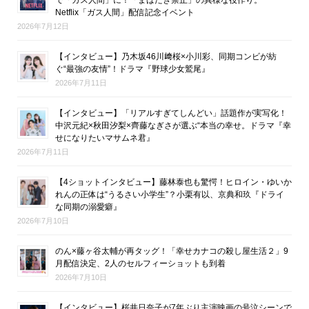
Netflix「ガス人間」配信記念イベント
2026年7月12日
【インタビュー】乃木坂46川﨑桜×小川彩、同期コンビが紡
ぐ“最強の友情”！ドラマ『野球少女鷲尾』
2026年7月11日
【インタビュー】「リアルすぎてしんどい」話題作が実写化！
中沢元紀×秋田汐梨×齊藤なぎさが選ぶ“本当の幸せ。ドラマ『幸
せになりたいマサムネ君』
2026年7月11日
【4ショットインタビュー】藤林泰也も驚愕！ヒロイン・ゆいか
れんの正体は“うるさい小学生”？小栗有以、京典和玖『ドライ
な同期の溺愛癖』
2026年7月10日
のん×藤ヶ谷太輔が再タッグ！「幸せカナコの殺し屋生活２」9
月配信決定、2人のセルフィーショットも到着
2026年7月10日
【インタビュー】桜井日奈子が7年ぶり主演映画の号泣シーンで