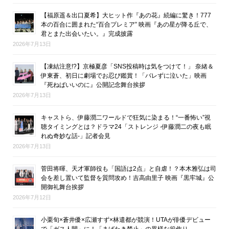
【福原遥＆出口夏希】大ヒット作『あの花』続編に驚き！777
本の百合に囲まれた“百合プレミア” 映画『あの星が降る丘で、
君とまた出会いたい。』完成披露
2026年7月13日
【凍結注意!?】京極夏彦「SNS投稿時は気をつけて！」 奈緒＆
伊東蒼、初日に劇場でお忍び鑑賞！「バレずに泣いた」映画
『死ねばいいのに』公開記念舞台挨拶
2026年7月13日
キャストら、伊藤潤二ワールドで狂気に染まる！“一番怖い”視
聴タイミングとは？ドラマ24「ストレンジ -伊藤潤二の夜も眠
れぬ奇妙な話-」記者会見
2026年7月13日
菅田将暉、天才軍師役も「国語は2点」と自虐！？本木雅弘は司
会を差し置いて監督を質問攻め！吉高由里子 映画『黒牢城』公
開御礼舞台挨拶
2026年7月12日
小栗旬×蒼井優×広瀬すず×林遣都が競演！UTAが俳優デビュー
で「ガス人間」に！「まばたき禁止」の異様な役作り。