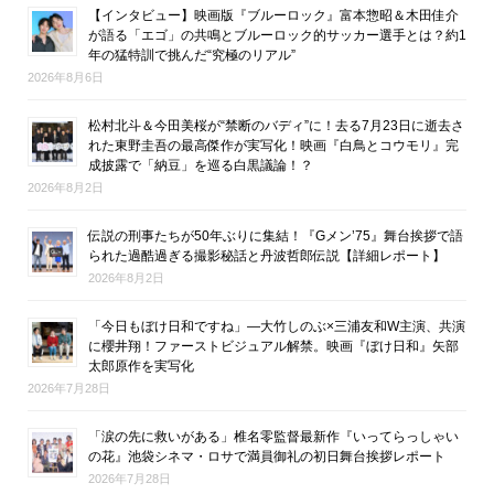
【インタビュー】映画版『ブルーロック』富本惣昭＆木田佳介
が語る「エゴ」の共鳴とブルーロック的サッカー選手とは？約1
年の猛特訓で挑んだ“究極のリアル”
2026年8月6日
松村北斗＆今田美桜が“禁断のバディ”に！去る7月23日に逝去さ
れた東野圭吾の最高傑作が実写化！映画『白鳥とコウモリ』完
成披露で「納豆」を巡る白黒議論！？
2026年8月2日
伝説の刑事たちが50年ぶりに集結！『Gメン’75』舞台挨拶で語
られた過酷過ぎる撮影秘話と丹波哲郎伝説【詳細レポート】
2026年8月2日
「今日もぼけ日和ですね」―大竹しのぶ×三浦友和W主演、共演
に櫻井翔！ファーストビジュアル解禁。映画『ぼけ日和』矢部
太郎原作を実写化
2026年7月28日
「涙の先に救いがある」椎名零監督最新作『いってらっしゃい
の花』池袋シネマ・ロサで満員御礼の初日舞台挨拶レポート
2026年7月28日