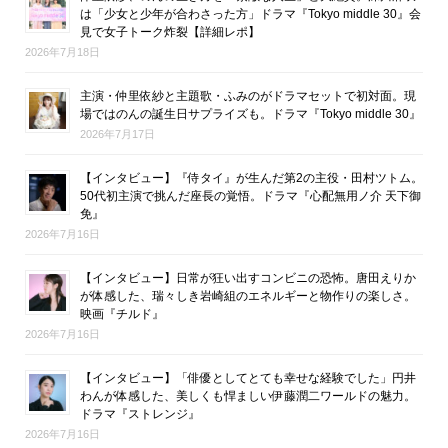
は「少女と少年が合わさった方」ドラマ『Tokyo middle 30』会
見で女子トーク炸裂【詳細レポ】
2026年7月18日
主演・仲里依紗と主題歌・ふみのがドラマセットで初対面。現
場ではのんの誕生日サプライズも。ドラマ『Tokyo middle 30』
2026年7月17日
【インタビュー】『侍タイ』が生んだ第2の主役・田村ツトム。
50代初主演で挑んだ座長の覚悟。ドラマ『心配無用ノ介 天下御
免』
2026年7月16日
【インタビュー】日常が狂い出すコンビニの恐怖。唐田えりか
が体感した、瑞々しき岩崎組のエネルギーと物作りの楽しさ。
映画『チルド』
2026年7月16日
【インタビュー】「俳優としてとても幸せな経験でした」円井
わんが体感した、美しくも悍ましい伊藤潤二ワールドの魅力。
ドラマ『ストレンジ』
2026年7月16日