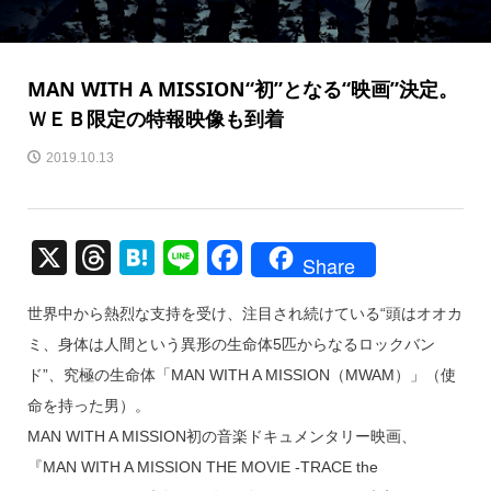
MAN WITH A MISSION“初”となる“映画”決定。
ＷＥＢ限定の特報映像も到着
2019.10.13
X
T
H
Li
F
Share
hr
at
n
a
世界中から熱烈な支持を受け、注目され続けている“頭はオオカ
e
e
e
c
ミ、身体は人間という異形の生命体5匹からなるロックバン
a
n
e
ド”、究極の生命体「MAN WITH A MISSION（MWAM）」（使
d
a
b
命を持った男）。
s
o
MAN WITH A MISSION初の音楽ドキュメンタリー映画、
o
『MAN WITH A MISSION THE MOVIE -TRACE the