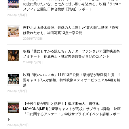
の波に乗りたいな」と七夕に甘い願いを込める。映画『ラブ≠コ
メディ』公開初日舞台挨拶【詳細】レポート
2026年7月4日
吉野北人＆鈴木愛理、最愛の人に隠した“裏の顔”…映画『昨夜
は殺れたかも』場面写真13点一挙公開
2026年7月3日
映画『藁にもすがる獣たち』カナダ・ファンタジア国際映画祭
ノミネート！鈴鹿央士・城定秀夫監督が喜びのコメント
2026年7月3日
映画『呪いのスマホ』11月13日公開！早瀬憩が単独初主演、主
要キャスト7人が解禁。特報映像＆ティザービジュアル6種も解
禁
2026年7月2日
【全校生徒が絶叫と熱狂！】板垣李光人、綱啓永、
MOMONA(ME:I)ら豪華キャストが高校にサプライズ降臨！映画
『口に関するアンケート』学校サプライズイベント詳細レポー
ト
2026年6月29日