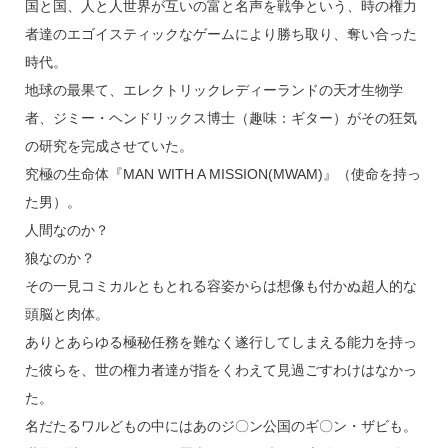
国と国、人と人世界が互いの富と名声を戦争という、時の権力
者達のエゴイスティックなゲームにより勝ち取り、奪い合った
時代。
地球の最果て、エレクトリックレディーランドの天才生物学
者、ジミー・ヘンドリックス博士（趣味：ギター）がその狂気
の研究を完成させていた。
究極の生命体『MAN WITH A MISSION(MWAM)』（使命を持っ
た男）。
人間なのか？
狼なのか？
その一見コミカルともとれる容姿からは想像も付かぬ超人的な
頭脳と肉体。
ありとあらゆる極秘任務を難なく遂行してしまえる能力を持っ
た彼らを、世の権力者達が指をくわえて見過ごすわけはなかっ
た。
名だたるワルどもの中にはあのジ〇ン公国のギ〇ン・ザビも。