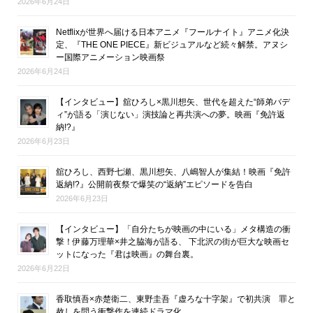
2026年6月24日
Netflixが世界へ届ける日本アニメ『フールナイト』アニメ化決
定、『THE ONE PIECE』新ビジュアルなど続々解禁。アヌシ
ー国際アニメーション映画祭
2026年6月24日
【インタビュー】舘ひろし×黒川想矢、世代を超えた“師弟バデ
ィ”が語る「演じない」演技論と再共演への夢。映画『免許返
納!?』
2026年6月23日
舘ひろし、西野七瀬、黒川想矢、八嶋智人が集結！映画『免許
返納!?』公開前夜祭で爆笑の“返納”エピソードを告白
2026年6月23日
【インタビュー】「自分たちが映画の中にいる」メタ構造の衝
撃！伊藤万理華×井之脇海が語る、 下北沢の街が巨大な映画セ
ットになった『君は映画』の舞台裏。
2026年6月22日
香取慎吾×赤楚衛二、東野圭吾『虚ろな十字架』で初共演 罪と
赦しを問う衝撃作を連続ドラマ化