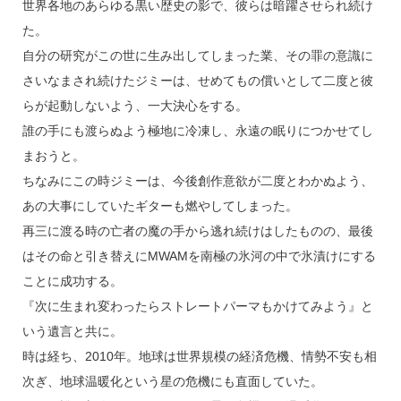
世界各地のあらゆる黒い歴史の影で、彼らは暗躍させられ続け
た。
自分の研究がこの世に生み出してしまった業、その罪の意識に
さいなまされ続けたジミーは、せめてもの償いとして二度と彼
らが起動しないよう、一大決心をする。
誰の手にも渡らぬよう極地に冷凍し、永遠の眠りにつかせてし
まおうと。
ちなみにこの時ジミーは、今後創作意欲が二度とわかぬよう、
あの大事にしていたギターも燃やしてしまった。
再三に渡る時の亡者の魔の手から逃れ続けはしたものの、最後
はその命と引き替えにMWAMを南極の氷河の中で氷漬けにする
ことに成功する。
『次に生まれ変わったらストレートパーマもかけてみよう』と
いう遺言と共に。
時は経ち、2010年。地球は世界規模の経済危機、情勢不安も相
次ぎ、地球温暖化という星の危機にも直面していた。