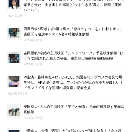
爆発させた、剥き出しの感情と“今を生きる”尊さ。映画『死神
バーバー』
2026年7月8日
西島秀俊×広瀬すず×瀬々敬久『存在のすべてを』仲村トオル、
斎藤工ら追加キャスト6名＆特報映像解禁
2026年7月8日
吉岡里帆×奈緒W主演映画『シャドウワーク』予告映像解禁 “お
うち”に隠された殺人の秘密。主題歌はharuka nakamura
2026年7月8日
W主演・藤林泰也＆ゆいかれん、溺愛妄想ラブコメの会見で爆
笑秘話。AKB48小栗有以、ファンの心が読める能力がほしい！
ドラマ『ドライな同期の溺愛癖』記者会見
2026年7月7日
安田章大×のんW主演映画『平行と垂直』兄妹の日常映す場面写
真解禁
2026年7月6日
中島健人、全身で表現した“令和のスター”像を熱弁！「次は君