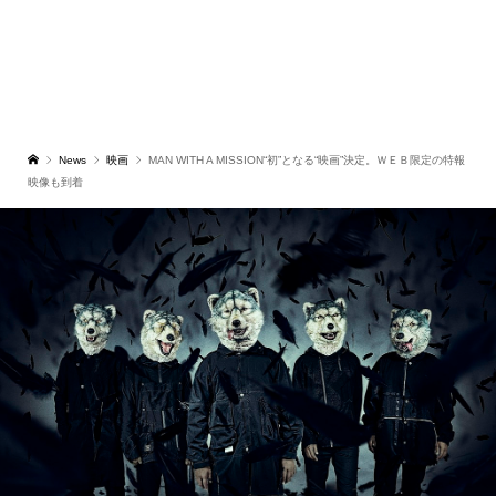
News
映画
MAN WITH A MISSION“初”となる“映画”決定。ＷＥＢ限定の特報
映像も到着