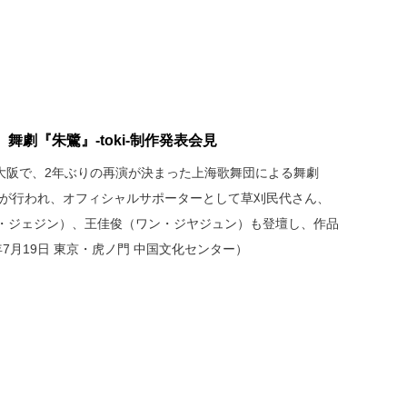
劇『朱鷺』-toki-制作発表会見
・大阪で、2年ぶりの再演が決まった上海歌舞団による舞劇
者会見が行われ、オフィシャルサポーターとして草刈民代さん、
・ジェジン）、王佳俊（ワン・ジヤジュン）も登壇し、作品
年7月19日 東京・虎ノ門 中国文化センター）