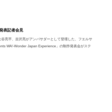
作発表記者会見
、大谷亮平、吉沢亮がアンバサダーとして登壇した、フエルサ
nts WA!-Wonder Japan Experience」の制作発表会がステ
。