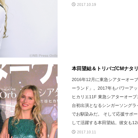
2017.10.19
本田望結＆トリバゴCMナタ
2016年12月に東急シアターオ
ーランド」。2017年もパワーア
ヒカリエ11F 東急シアターオー
台初出演となるシンガーソングラ
でお馴染みだ。 そして応援サポ
して活躍する本田望結。彼女も12
2017.10.11