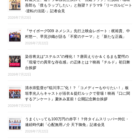
吾郎も「僕もラップしたい」と熱望？ドラマ9「リーガルビート
-逆転の法廷-」記者会見
2026年7月23日
『サイボーグ009 ネメシス』先行上映会レポート：梶裕貴、中
村悠一、早見沙織が語る「不変のテーマ」と「新たな正義」
2026年7月22日
染谷将太は“ステルス”の権化！？唐田えりか＆くるまも驚愕の
「現場での異常な存在感」の正体とは？映画『チルド』初日舞
台挨拶
2026年7月22日
清水崇監督が“稲川淳二”化！？「コメディーもやりたい！」板
垣李光人らキャストが浴衣＆提灯ルックで登場！映画『口に関
するアンケート』夏休み直前！公開記念舞台挨拶
2026年7月22日
うまくいっても100万円の赤字！？侍タイムスリッパー外伝・
連続時代劇「心配無用ノ介 天下御免」記者会見
2026年7月22日