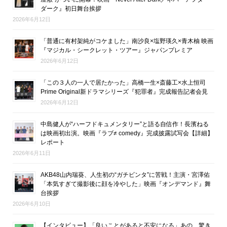
ダーク』初日舞台挨拶
2026年6月12日
「普通に有村架純がコケました」南沙良×塩野瑛久×青木柚 映画
『マジカル・シークレット・ツアー』ジャパンプレミア
2026年6月12日
「この３人の一人で居たかった」高橋一生×斎藤工×水上恒司
Prime Original新ドラマシリーズ『犯罪者』完成報告記者会見
2026年6月12日
中島健人が“ハーフドキュメンタリー”と語る自信作！長濱ねる
は映画初出演。映画『ラブ≠ comedy』完成披露試写会【詳細】
レポート
2026年6月11日
AKB48山内瑞葵、人生初の“ガチビンタ”に苦戦！主演・宮澤佑
「本気すぎて撮影後に顔を冷やした」映画『オンデマンド』舞
台挨拶
2026年6月10日
【インタビュー】「良いことがあると不安になる」あの、驚き