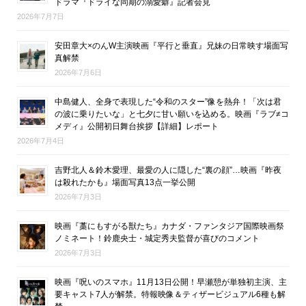
ドラマ『ドライな同期の溺愛癖』記者会見
2026年7月7日
安田章大×のんW主演映画『平行と垂直』兄妹の日常映す場面写
真解禁
2026年7月6日
中島健人、全身で表現した“令和のスター”像を熱弁！「次は君
の波に乗りたいな」と七夕に甘い願いを込める。映画『ラブ≠コ
メディ』公開初日舞台挨拶【詳細】レポート
2026年7月4日
吉野北人＆鈴木愛理、最愛の人に隠した“裏の顔”…映画『昨夜
は殺れたかも』場面写真13点一挙公開
2026年7月3日
映画『藁にもすがる獣たち』カナダ・ファンタジア国際映画祭
ノミネート！鈴鹿央士・城定秀夫監督が喜びのコメント
2026年7月3日
映画『呪いのスマホ』11月13日公開！早瀬憩が単独初主演、主
要キャスト7人が解禁。特報映像＆ティザービジュアル6種も解