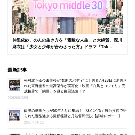
仲里依紗、のんの生き方を「素敵な人生」と大絶賛。深川
麻衣は「少女と少年が合わさった方」ドラマ『Tok...
最新記事
松村北斗＆今田美桜が“禁断のバディ”に！去る7月23日に逝去さ
れた東野圭吾の最高傑作が実写化！映画『白鳥とコウモリ』完
成披露で「納豆」を巡る白黒議論！？
2026年8月2日
伝説の刑事たちが50年ぶりに集結！『Gメン’75』舞台挨拶で語
られた過酷過ぎる撮影秘話と丹波哲郎伝説【詳細レポート】
2026年8月2日