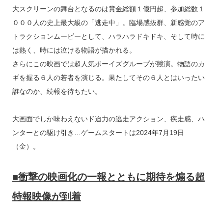
大スクリーンの舞台となるのは賞金総額１億円超、参加総数１
０００人の史上最大級の「逃走中」。臨場感抜群、新感覚のア
トラクションムービーとして、ハラハラドキドキ、そして時に
は熱く、時には泣ける物語が描かれる。
さらにこの映画では超人気ボーイズグループが競演。物語のカ
ギを握る６人の若者を演じる。果たしてその６人とはいったい
誰なのか、続報を待ちたい。
大画面でしか味わえないド迫力の逃走アクション、疾走感、ハ
ンターとの駆け引き…ゲームスタートは2024年7月19日
（金）。
■衝撃の映画化の一報とともに期待を煽る超
特報映像が到着