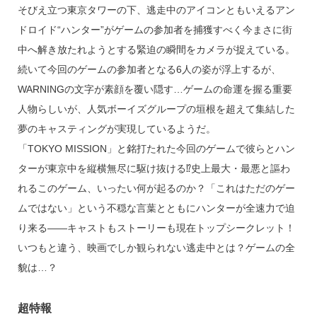
そびえ立つ東京タワーの下、逃走中のアイコンともいえるアン
ドロイド“ハンター”がゲームの参加者を捕獲すべく今まさに街
中へ解き放たれようとする緊迫の瞬間をカメラが捉えている。
続いて今回のゲームの参加者となる6人の姿が浮上するが、
WARNINGの文字が素顔を覆い隠す…ゲームの命運を握る重要
人物らしいが、人気ボーイズグループの垣根を超えて集結した
夢のキャスティングが実現しているようだ。
「TOKYO MISSION」と銘打たれた今回のゲームで彼らとハン
ターが東京中を縦横無尽に駆け抜ける⁉史上最大・最悪と謳わ
れるこのゲーム、いったい何が起るのか？「これはただのゲー
ムではない」という不穏な言葉とともにハンターが全速力で迫
り来る――キャストもストーリーも現在トップシークレット！
いつもと違う、映画でしか観られない逃走中とは？ゲームの全
貌は…？
超特報