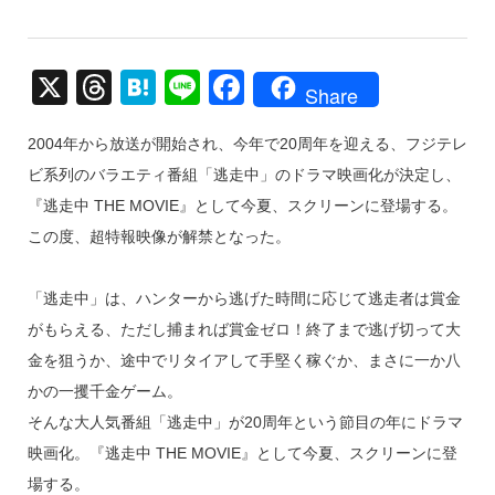
X
T
H
Li
F
Share
hr
at
n
a
2004年から放送が開始され、今年で20周年を迎える、フジテレ
e
e
e
c
ビ系列のバラエティ番組「逃走中」のドラマ映画化が決定し、
a
n
e
『逃走中 THE MOVIE』として今夏、スクリーンに登場する。
d
a
b
この度、超特報映像が解禁となった。
s
o
o
「逃走中」は、ハンターから逃げた時間に応じて逃走者は賞金
k
がもらえる、ただし捕まれば賞金ゼロ！終了まで逃げ切って大
金を狙うか、途中でリタイアして手堅く稼ぐか、まさに一か八
かの一攫千金ゲーム。
そんな大人気番組「逃走中」が20周年という節目の年にドラマ
映画化。『逃走中 THE MOVIE』として今夏、スクリーンに登
場する。