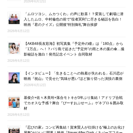
2026年6月12日
「ムロツヨシ、ムカつくわ」の声に歓喜！？変装して劇場に潜
入したムロ、中村倫也の前で“役者冥利”に尽きる秘話を告白！
映画『君のクイズ』公開後“特別御礼”舞台挨拶
2026年6月12日
【AKB48長友彩海】初写真集『予定外の瞳』は「180点」から
「1万点」へ！？バリ島で起きた“予定外”の雨と木の葉の傘…撮
影秘話を激白！発売記念イベント 合同取材
2026年6月12日
【インタビュー】「生きることへの執着が失われる」石川恋が
映画『祝山』で見せた“気味が悪い”ほど振り切った演技の裏側
2026年6月12日
基俊介×佐々木美玲×落合モトキが3年ぶり集結！アドリブ合戦
でカオスな予感？舞台『ぴーすおぶせーふ』ゲネプロ＆囲み取
材
2026年6月12日
『忍びの家』コンビ再集結！賀来賢人が仕掛ける“極上のお化け
屋敷”がついに開幕！映画『Never After Dark／ネバーアフター