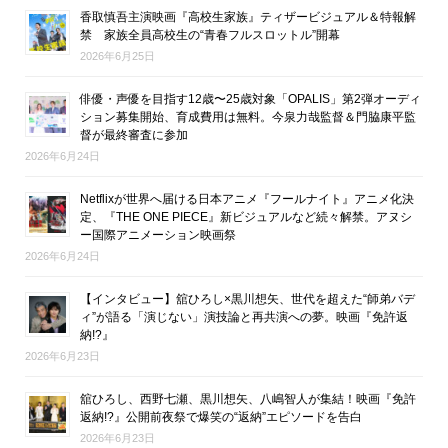
香取慎吾主演映画『高校生家族』ティザービジュアル＆特報解
禁 家族全員高校生の“青春フルスロットル”開幕
2026年6月25日
俳優・声優を目指す12歳〜25歳対象「OPALIS」第2弾オーディ
ション募集開始、育成費用は無料。今泉力哉監督＆門脇康平監
督が最終審査に参加
2026年6月24日
Netflixが世界へ届ける日本アニメ『フールナイト』アニメ化決
定、『THE ONE PIECE』新ビジュアルなど続々解禁。アヌシ
ー国際アニメーション映画祭
2026年6月24日
【インタビュー】舘ひろし×黒川想矢、世代を超えた“師弟バデ
ィ”が語る「演じない」演技論と再共演への夢。映画『免許返
納!?』
2026年6月23日
舘ひろし、西野七瀬、黒川想矢、八嶋智人が集結！映画『免許
返納!?』公開前夜祭で爆笑の“返納”エピソードを告白
2026年6月23日