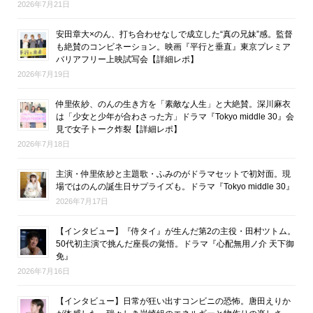
2026年7月21日
安田章大×のん、打ち合わせなしで成立した“真の兄妹”感。監督
も絶賛のコンビネーション。映画『平行と垂直』東京プレミア
バリアフリー上映試写会【詳細レポ】
2026年7月19日
仲里依紗、のんの生き方を「素敵な人生」と大絶賛。深川麻衣
は「少女と少年が合わさった方」ドラマ『Tokyo middle 30』会
見で女子トーク炸裂【詳細レポ】
2026年7月18日
主演・仲里依紗と主題歌・ふみのがドラマセットで初対面。現
場ではのんの誕生日サプライズも。ドラマ『Tokyo middle 30』
2026年7月17日
【インタビュー】『侍タイ』が生んだ第2の主役・田村ツトム。
50代初主演で挑んだ座長の覚悟。ドラマ『心配無用ノ介 天下御
免』
2026年7月16日
【インタビュー】日常が狂い出すコンビニの恐怖。唐田えりか