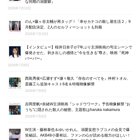
な同期の溺愛癖』
2026年7月10日
のん×藤ヶ谷太輔が再タッグ！「幸せカナコの殺し屋生活２」9
月配信決定、2人のセルフィーショットも到着
2026年7月10日
【インタビュー】桜井日奈子が7年ぶり主演映画の号泣シーンで
爆発させた、剥き出しの感情と“今を生きる”尊さ。映画『死神
バーバー』
2026年7月8日
西島秀俊×広瀬すず×瀬々敬久『存在のすべてを』仲村トオル、
斎藤工ら追加キャスト6名＆特報映像解禁
2026年7月8日
吉岡里帆×奈緒W主演映画『シャドウワーク』予告映像解禁 “お
うち”に隠された殺人の秘密。主題歌はharuka nakamura
2026年7月8日
W主演・藤林泰也＆ゆいかれん、溺愛妄想ラブコメの会見で爆
笑秘話。AKB48小栗有以、ファンの心が読める能力がほしい！