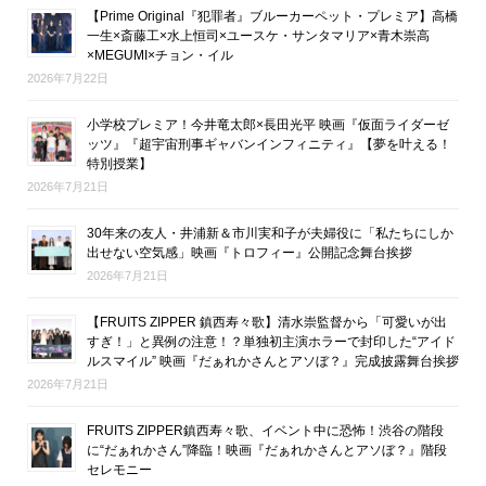
【Prime Original『犯罪者』ブルーカーペット・プレミア】高橋
一生×斎藤工×水上恒司×ユースケ・サンタマリア×青木崇高
×MEGUMI×チョン・イル
2026年7月22日
小学校プレミア！今井竜太郎×長田光平 映画『仮面ライダーゼ
ッツ』『超宇宙刑事ギャバンインフィニティ』【夢を叶える！
特別授業】
2026年7月21日
30年来の友人・井浦新＆市川実和子が夫婦役に「私たちにしか
出せない空気感」映画『トロフィー』公開記念舞台挨拶
2026年7月21日
【FRUITS ZIPPER 鎮西寿々歌】清水崇監督から「可愛いが出
すぎ！」と異例の注意！？単独初主演ホラーで封印した“アイド
ルスマイル” 映画『だぁれかさんとアソぼ？』完成披露舞台挨拶
2026年7月21日
FRUITS ZIPPER鎮西寿々歌、イベント中に恐怖！渋谷の階段
に“だぁれかさん”降臨！映画『だぁれかさんとアソぼ？』階段
セレモニー