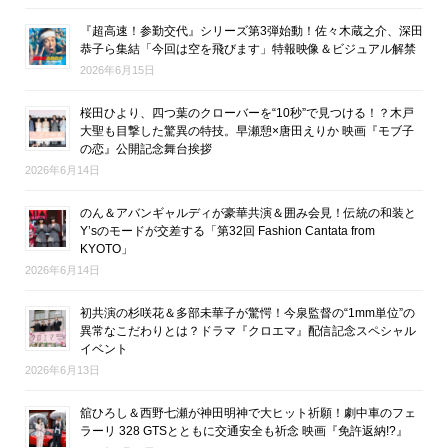
『超高速！参勤交代』シリーズ第3弾始動！佐々木蔵之介、深田
恭子ら集結「今回は空を飛びます」特報映像＆ビジュアル解禁
2026年6月15日
桜田ひより、四つ葉のクローバーを“10秒”で見つける！？木戸
大聖も目撃した驚異の特技。早瀬憩×唐田えりか 映画『モブ子
の恋』公開記念舞台挨拶
2026年6月14日
のん＆アバンギャルディが豪華共演＆囲み会見！伝統の和装と
Y’sのモードが交差する「第32回 Fashion Cantata from
KYOTO」
2026年6月14日
初共演の杉咲花＆多部未華子が驚愕！今泉監督の“1mm単位”の
異常なこだわりとは？ドラマ『クロエマ』配信記念スペシャル
イベント
2026年6月13日
舘ひろし＆西野七瀬が神田明神で大ヒット祈願！劇中車のフェ
ラーリ 328 GTSとともに交通安全も祈念 映画『免許返納!?』