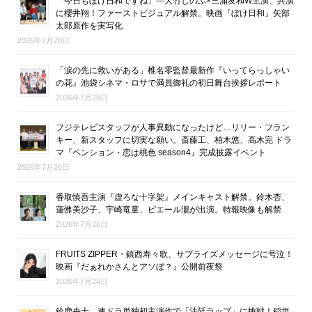
「今日もぼけ日和ですね」―大竹しのぶ×三浦友和W主演、共演
に櫻井翔！ファーストビジュアル解禁。映画『ぼけ日和』矢部
太郎原作を実写化
2026年7月28日
「涙の先に救いがある」椎名零監督最新作『いってらっしゃい
の花』池袋シネマ・ロサで満員御礼の初日舞台挨拶レポート
2026年7月28日
フジテレビスタッフが人事異動になったけど…リリー・フラン
キー、新スタッフに切実な願い。斎藤工、柏木悠、高木完 ドラ
マ『ペンション・恋は桃色 season4』完成披露イベント
2026年7月26日
香取慎吾主演『虚ろな十字架』メインキャスト解禁。鈴木杏、
蓮佛美沙子、宇崎竜童、ピエール瀧が出演。特報映像も解禁
2026年7月26日
FRUITS ZIPPER・鎮西寿々歌、サプライズメッセージに号泣！
映画『だぁれかさんとアソぼ？』公開前夜祭
2026年7月24日
鈴鹿央士、連ドラ単独初主演作で「法廷ラップ」に挑戦！稲垣