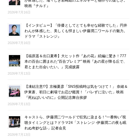
が体感した、瑞々しき岩崎組のエネルギーと物作りの楽しさ。
映画『チルド』
2026年7月16日
【インタビュー】「俳優としてとても幸せな経験でした」円井
わんが体感した、美しくも悍ましい伊藤潤二ワールドの魅力。
ドラマ『ストレンジ』
2026年7月16日
【福原遥＆出口夏希】大ヒット作『あの花』続編に驚き！777
本の百合に囲まれた“百合プレミア” 映画『あの星が降る丘で、
君とまた出会いたい。』完成披露
2026年7月13日
【凍結注意!?】京極夏彦「SNS投稿時は気をつけて！」 奈緒＆
伊東蒼、初日に劇場でお忍び鑑賞！「バレずに泣いた」映画
『死ねばいいのに』公開記念舞台挨拶
2026年7月13日
キャストら、伊藤潤二ワールドで狂気に染まる！“一番怖い”視
聴タイミングとは？ドラマ24「ストレンジ -伊藤潤二の夜も眠
れぬ奇妙な話-」記者会見
2026年7月13日