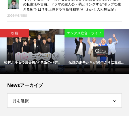
の私生活を告白。ドラマの主人公・萌とリンクする“ポップな生
きる術”とは？地上波ドラマ単独初主演「わたしの相殺日記」
2026年6月8日
映画
映画
「今日もぼけ日和ですね」―大竹
「涙の先に救いがある」椎名零監...
し...
Newsアーカイブ
月を選択