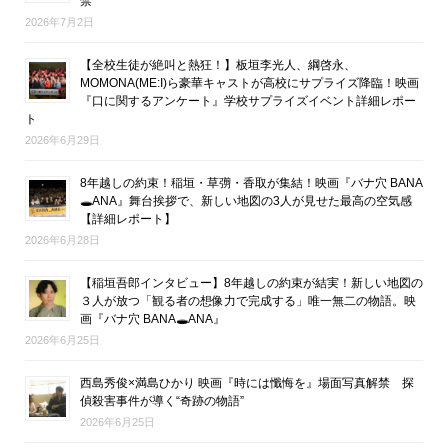
禁
2026年7月2日
【全校生徒が絶叫と熱狂！】板垣李光人、綱啓永、
MOMONA(ME:I)ら豪華キャストが高校にサプライズ降臨！映画
『口に関するアンケート』学校サプライズイベント詳細レポー
ト
2026年6月29日
8年越しの約束！稲垣・草彅・香取が集結！映画『バナ穴 BANA
🕳ANA』舞台挨拶で、新しい地図の3人が見せた最高の空気感
【詳細レポート】
2026年6月28日
【稲垣吾郎インタビュー】8年越しの約束が結実！新しい地図の
３人が放つ「観る者の想像力で完成する」唯一無二の物語。映
画『バナ穴 BANA🕳ANA』
2026年6月25日
西島秀俊×満島ひかり 映画『時には懺悔を』場面写真解禁 探
偵殺害事件が導く“奇跡の物語”
2026年6月25日