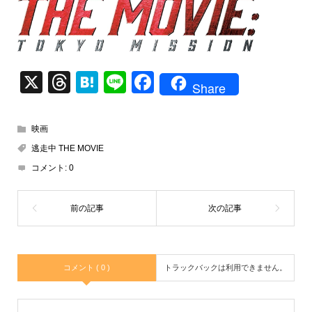
X
T
H
Li
F
Share
hr
at
n
a
e
e
e
c
映画
a
n
e
逃走中 THE MOVIE
d
a
b
コメント:
0
s
o
o
k
コメント ( 0 )
トラックバックは利用できません。