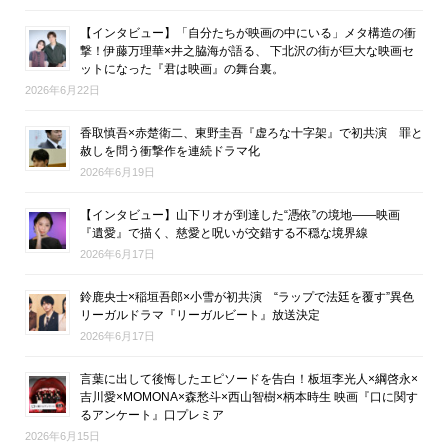
【インタビュー】「自分たちが映画の中にいる」メタ構造の衝
撃！伊藤万理華×井之脇海が語る、 下北沢の街が巨大な映画セ
ットになった『君は映画』の舞台裏。
2026年6月22日
香取慎吾×赤楚衛二、東野圭吾『虚ろな十字架』で初共演 罪と
赦しを問う衝撃作を連続ドラマ化
2026年6月19日
【インタビュー】山下リオが到達した“憑依”の境地――映画
『遺愛』で描く、慈愛と呪いが交錯する不穏な境界線
2026年6月17日
鈴鹿央士×稲垣吾郎×小雪が初共演 “ラップで法廷を覆す”異色
リーガルドラマ『リーガルビート』放送決定
2026年6月17日
言葉に出して後悔したエピソードを告白！板垣李光人×綱啓永×
吉川愛×MOMONA×森愁斗×西山智樹×柄本時生 映画『口に関す
るアンケート』口プレミア
2026年6月15日