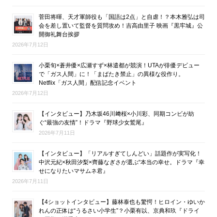
菅田将暉、天才軍師役も「国語は2点」と自虐！？本木雅弘は司
会を差し置いて監督を質問攻め！吉高由里子 映画『黒牢城』公
開御礼舞台挨拶
2026年7月12日
小栗旬×蒼井優×広瀬すず×林遣都が競演！UTAが俳優デビュー
で「ガス人間」に！「まばたき禁止」の異様な役作り。
Netflix「ガス人間」配信記念イベント
2026年7月12日
【インタビュー】乃木坂46川﨑桜×小川彩、同期コンビが紡
ぐ“最強の友情”！ドラマ『野球少女鷲尾』
2026年7月11日
【インタビュー】「リアルすぎてしんどい」話題作が実写化！
中沢元紀×秋田汐梨×齊藤なぎさが選ぶ“本当の幸せ。ドラマ『幸
せになりたいマサムネ君』
2026年7月11日
【4ショットインタビュー】藤林泰也も驚愕！ヒロイン・ゆいか
れんの正体は“うるさい小学生”？小栗有以、京典和玖『ドライ