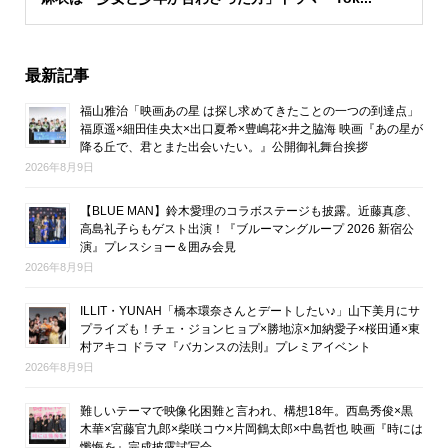
最新記事
福山雅治「映画あの星 は探し求めてきたことの一つの到達点」
福原遥×細田佳央太×出口夏希×豊嶋花×井之脇海 映画『あの星が
降る丘で、君とまた出会いたい。』公開御礼舞台挨拶
2026年8月9日
【BLUE MAN】鈴木愛理のコラボステージも披露。近藤真彦、
高島礼子らもゲスト出演！『ブルーマングループ 2026 新宿公
演』プレスショー＆囲み会見
2026年8月9日
ILLIT・YUNAH「橋本環奈さんとデートしたい♪」山下美月にサ
プライズも！チェ・ジョンヒョプ×勝地涼×加納愛子×桜田通×東
村アキコ ドラマ『バカンスの法則』プレミアイベント
2026年8月9日
難しいテーマで映像化困難と言われ、構想18年。西島秀俊×黒
木華×宮藤官九郎×柴咲コウ×片岡鶴太郎×中島哲也 映画『時には
懺悔を』完成披露試写会