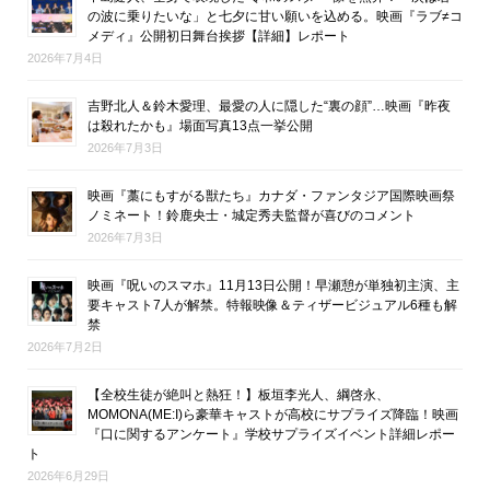
の波に乗りたいな」と七夕に甘い願いを込める。映画『ラブ≠コ
メディ』公開初日舞台挨拶【詳細】レポート
2026年7月4日
吉野北人＆鈴木愛理、最愛の人に隠した“裏の顔”…映画『昨夜
は殺れたかも』場面写真13点一挙公開
2026年7月3日
映画『藁にもすがる獣たち』カナダ・ファンタジア国際映画祭
ノミネート！鈴鹿央士・城定秀夫監督が喜びのコメント
2026年7月3日
映画『呪いのスマホ』11月13日公開！早瀬憩が単独初主演、主
要キャスト7人が解禁。特報映像＆ティザービジュアル6種も解
禁
2026年7月2日
【全校生徒が絶叫と熱狂！】板垣李光人、綱啓永、
MOMONA(ME:I)ら豪華キャストが高校にサプライズ降臨！映画
『口に関するアンケート』学校サプライズイベント詳細レポー
ト
2026年6月29日