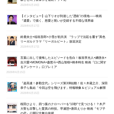
2026年6月19日
【インタビュー】山下リオが到達した“憑依”の境地――映画
『遺愛』で描く、慈愛と呪いが交錯する不穏な境界線
2026年6月17日
鈴鹿央士×稲垣吾郎×小雪が初共演 “ラップで法廷を覆す”異色
リーガルドラマ『リーガルビート』放送決定
2026年6月17日
言葉に出して後悔したエピソードを告白！板垣李光人×綱啓永×
吉川愛×MOMONA×森愁斗×西山智樹×柄本時生 映画『口に関す
るアンケート』口プレミア
2026年6月15日
『超高速！参勤交代』シリーズ第3弾始動！佐々木蔵之介、深田
恭子ら集結「今回は空を飛びます」特報映像＆ビジュアル解禁
2026年6月15日
桜田ひより、四つ葉のクローバーを“10秒”で見つける！？木戸
大聖も目撃した驚異の特技。早瀬憩×唐田えりか 映画『モブ子
の恋』公開記念舞台挨拶