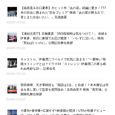
【福原遥＆出口夏希】大ヒット作『あの花』続編に驚き！777
本の百合に囲まれた“百合プレミア” 映画『あの星が降る丘で、
君とまた出会いたい。』完成披露
2026年7月13日
【凍結注意!?】京極夏彦「SNS投稿時は気をつけて！」 奈緒＆
伊東蒼、初日に劇場でお忍び鑑賞！「バレずに泣いた」映画
『死ねばいいのに』公開記念舞台挨拶
2026年7月13日
キャストら、伊藤潤二ワールドで狂気に染まる！“一番怖い”視
聴タイミングとは？ドラマ24「ストレンジ -伊藤潤二の夜も眠
れぬ奇妙な話-」記者会見
2026年7月13日
菅田将暉、天才軍師役も「国語は2点」と自虐！？本木雅弘は司
会を差し置いて監督を質問攻め！吉高由里子 映画『黒牢城』公
開御礼舞台挨拶
2026年7月12日
小栗旬×蒼井優×広瀬すず×林遣都が競演！UTAが俳優デビュー