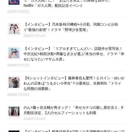
で「ガス人間」に！「まばたき禁止」の異様な役作り。
Netflix「ガス人間」配信記念イベント
2026年7月12日
【インタビュー】乃木坂46川﨑桜×小川彩、同期コンビが紡
ぐ“最強の友情”！ドラマ『野球少女鷲尾』
2026年7月11日
【インタビュー】「リアルすぎてしんどい」話題作が実写化！
中沢元紀×秋田汐梨×齊藤なぎさが選ぶ“本当の幸せ。ドラマ『幸
せになりたいマサムネ君』
2026年7月11日
【4ショットインタビュー】藤林泰也も驚愕！ヒロイン・ゆいか
れんの正体は“うるさい小学生”？小栗有以、京典和玖『ドライ
な同期の溺愛癖』
2026年7月10日
のん×藤ヶ谷太輔が再タッグ！「幸せカナコの殺し屋生活２」9
月配信決定、2人のセルフィーショットも到着
2026年7月10日
【インタビュー】桜井日奈子が7年ぶり主演映画の号泣シーンで