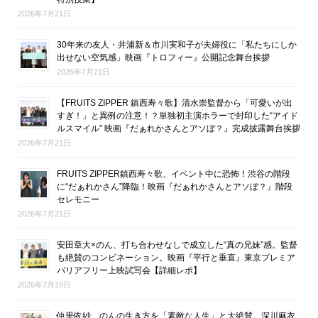
2026年7月21日
30年来の友人・井浦新＆市川実和子が夫婦役に「私たちにしか
出せない空気感」映画『トロフィー』公開記念舞台挨拶
2026年7月21日
【FRUITS ZIPPER 鎮西寿々歌】清水崇監督から「可愛いが出
すぎ！」と異例の注意！？単独初主演ホラーで封印した“アイド
ルスマイル” 映画『だぁれかさんとアソぼ？』完成披露舞台挨拶
2026年7月21日
FRUITS ZIPPER鎮西寿々歌、イベント中に恐怖！渋谷の階段
に“だぁれかさん”降臨！映画『だぁれかさんとアソぼ？』階段
セレモニー
2026年7月21日
安田章大×のん、打ち合わせなしで成立した“真の兄妹”感。監督
も絶賛のコンビネーション。映画『平行と垂直』東京プレミア
バリアフリー上映試写会【詳細レポ】
2026年7月19日
仲里依紗、のんの生き方を「素敵な人生」と大絶賛。深川麻衣