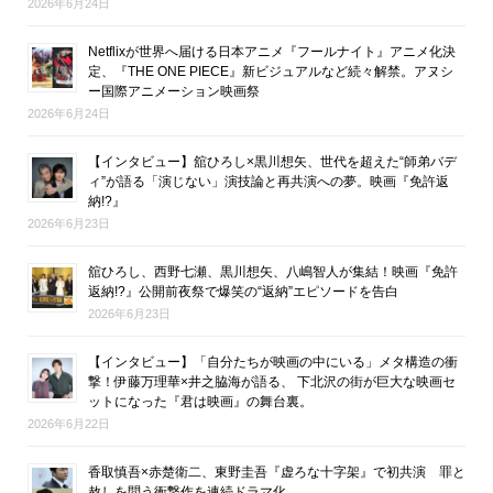
2026年6月24日
Netflixが世界へ届ける日本アニメ『フールナイト』アニメ化決
定、『THE ONE PIECE』新ビジュアルなど続々解禁。アヌシ
ー国際アニメーション映画祭
2026年6月24日
【インタビュー】舘ひろし×黒川想矢、世代を超えた“師弟バデ
ィ”が語る「演じない」演技論と再共演への夢。映画『免許返
納!?』
2026年6月23日
舘ひろし、西野七瀬、黒川想矢、八嶋智人が集結！映画『免許
返納!?』公開前夜祭で爆笑の“返納”エピソードを告白
2026年6月23日
【インタビュー】「自分たちが映画の中にいる」メタ構造の衝
撃！伊藤万理華×井之脇海が語る、 下北沢の街が巨大な映画セ
ットになった『君は映画』の舞台裏。
2026年6月22日
香取慎吾×赤楚衛二、東野圭吾『虚ろな十字架』で初共演 罪と
赦しを問う衝撃作を連続ドラマ化