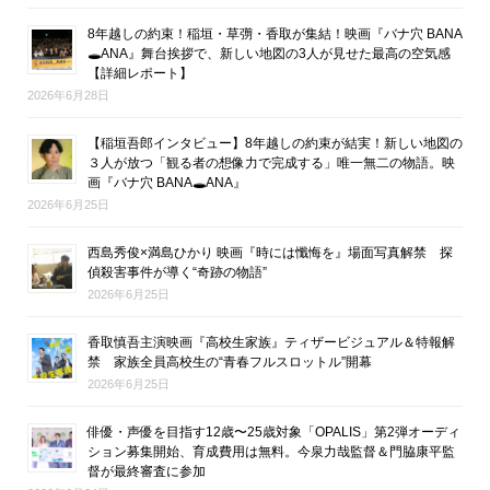
8年越しの約束！稲垣・草彅・香取が集結！映画『バナ穴 BANA
🕳ANA』舞台挨拶で、新しい地図の3人が見せた最高の空気感
【詳細レポート】
2026年6月28日
【稲垣吾郎インタビュー】8年越しの約束が結実！新しい地図の
３人が放つ「観る者の想像力で完成する」唯一無二の物語。映
画『バナ穴 BANA🕳ANA』
2026年6月25日
西島秀俊×満島ひかり 映画『時には懺悔を』場面写真解禁 探
偵殺害事件が導く“奇跡の物語”
2026年6月25日
香取慎吾主演映画『高校生家族』ティザービジュアル＆特報解
禁 家族全員高校生の“青春フルスロットル”開幕
2026年6月25日
俳優・声優を目指す12歳〜25歳対象「OPALIS」第2弾オーディ
ション募集開始、育成費用は無料。今泉力哉監督＆門脇康平監
督が最終審査に参加