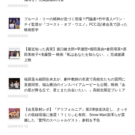
2026年8月8日
ブルース・リーの精神が息づく現場？門脇麦×竹中直人×ワン・
チイ監督が『ゴースト・オブ・ウエノ』FCCJ記者会見で語った
映画哲学
2026年8月8日
【最近知った真実】坂口健太郎×早瀬憩×堀田真由×倉田瑛茉×原
田美枝子×滝藤賢一 映画『私はあなたを知らない、』完成披露
上映
2026年8月8日
福原遥＆細田佳央太が、劇中教師の衣裳で高校生たちの質問に
直接回答。福山雅治のインスパイアムービーも公開。映画『あ
の星が降る丘で、君とまた出会いたい。』高校生限定プレミア
2026年8月8日
【会見取材レポ】『アリフォルニア』第2弾放送決定し、さっそ
くの収録現場に激震！？くりぃむ有田、Snow Man深澤らが震
撼した「驚愕のスペシャルゲスト」参戦を予告
2026年8月7日