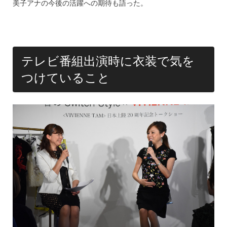
k
美子アナの今後の活躍への期待も語った。
テレビ番組出演時に衣装で気を
つけていること