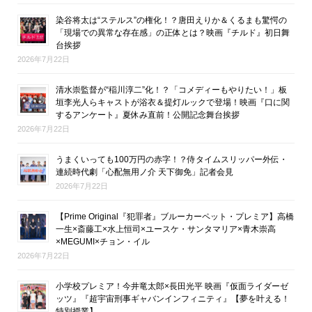
染谷将太は“ステルス”の権化！？唐田えりか＆くるまも驚愕の
「現場での異常な存在感」の正体とは？映画『チルド』初日舞
台挨拶
2026年7月22日
清水崇監督が“稲川淳二”化！？「コメディーもやりたい！」板
垣李光人らキャストが浴衣＆提灯ルックで登場！映画『口に関
するアンケート』夏休み直前！公開記念舞台挨拶
2026年7月22日
うまくいっても100万円の赤字！？侍タイムスリッパー外伝・
連続時代劇「心配無用ノ介 天下御免」記者会見
2026年7月22日
【Prime Original『犯罪者』ブルーカーペット・プレミア】高橋
一生×斎藤工×水上恒司×ユースケ・サンタマリア×青木崇高
×MEGUMI×チョン・イル
2026年7月22日
小学校プレミア！今井竜太郎×長田光平 映画『仮面ライダーゼ
ッツ』『超宇宙刑事ギャバンインフィニティ』【夢を叶える！
特別授業】