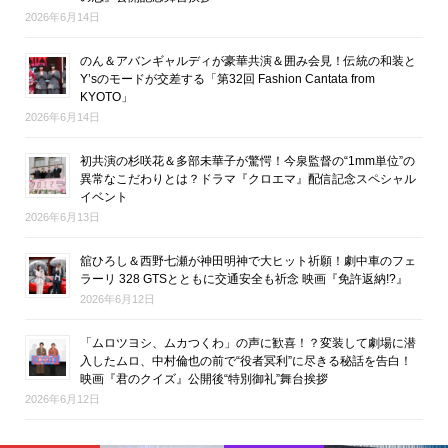
2026年6月14日
のん＆アバンギャルディが豪華共演＆囲み会見！伝統の和装と
Y’sのモードが交差する「第32回 Fashion Cantata from
KYOTO」
2026年6月14日
初共演の杉咲花＆多部未華子が驚愕！今泉監督の“1mm単位”の
異常なこだわりとは？ドラマ『クロエマ』配信記念スペシャル
イベント
2026年6月13日
舘ひろし＆西野七瀬が神田明神で大ヒット祈願！劇中車のフェ
ラーリ 328 GTSとともに交通安全も祈念 映画『免許返納!?』
2026年6月12日
「ムロツヨシ、ムカつくわ」の声に歓喜！？変装して劇場に潜
入したムロ、中村倫也の前で“役者冥利”に尽きる秘話を告白！
映画『君のクイズ』公開後“特別御礼”舞台挨拶
2026年6月12日