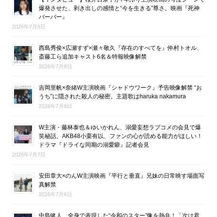
爆発させた、剥き出しの感情と“今を生きる”尊さ。映画『死神
バーバー』
2026年7月8日
西島秀俊×広瀬すず×瀬々敬久『存在のすべてを』仲村トオル、
斎藤工ら追加キャスト6名＆特報映像解禁
2026年7月8日
吉岡里帆×奈緒W主演映画『シャドウワーク』予告映像解禁 “お
うち”に隠された殺人の秘密。主題歌はharuka nakamura
2026年7月8日
W主演・藤林泰也＆ゆいかれん、溺愛妄想ラブコメの会見で爆
笑秘話。AKB48小栗有以、ファンの心が読める能力がほしい！
ドラマ『ドライな同期の溺愛癖』記者会見
2026年7月7日
安田章大×のんW主演映画『平行と垂直』兄妹の日常映す場面写
真解禁
2026年7月6日
中島健人、全身で表現した“令和のスター”像を熱弁！「次は君