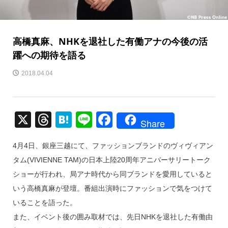
高橋真麻、NHKを退社した有働アナの今後の活
躍への期待を語る
2018.04.04
X
T
H
Li
F
Share
hr
at
n
a
4月4日、銀座三越にて、ファッションブランドのヴィヴィアン
e
e
e
c
タム(VIVIENNE TAM)の日本上陸20周年アニバーサリートーク
a
n
e
ショーが行われ、局アナ時代から同ブランドを愛用していると
d
a
b
いう高橋真麻が登壇。番組出演時にファッションで気をつけて
s
o
いることを語った。
o
また、イベント後の囲み取材では、先日NHKを退社した有働由