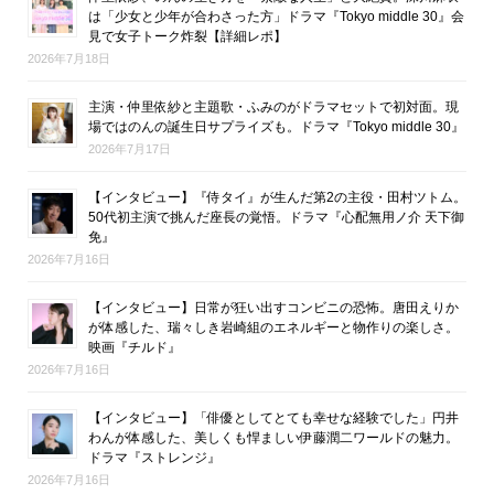
は「少女と少年が合わさった方」ドラマ『Tokyo middle 30』会
見で女子トーク炸裂【詳細レポ】
2026年7月18日
主演・仲里依紗と主題歌・ふみのがドラマセットで初対面。現
場ではのんの誕生日サプライズも。ドラマ『Tokyo middle 30』
2026年7月17日
【インタビュー】『侍タイ』が生んだ第2の主役・田村ツトム。
50代初主演で挑んだ座長の覚悟。ドラマ『心配無用ノ介 天下御
免』
2026年7月16日
【インタビュー】日常が狂い出すコンビニの恐怖。唐田えりか
が体感した、瑞々しき岩崎組のエネルギーと物作りの楽しさ。
映画『チルド』
2026年7月16日
【インタビュー】「俳優としてとても幸せな経験でした」円井
わんが体感した、美しくも悍ましい伊藤潤二ワールドの魅力。
ドラマ『ストレンジ』
2026年7月16日