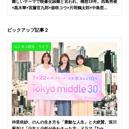
難しいテーマで映像化困難と言われ、構想18年。西島秀俊
×黒木華×宮藤官九郎×柴咲コウ×片岡鶴太郎×中島哲...
ピックアップ記事２
エンタメ総合・ライフ
仲里依紗、のんの生き方を「素敵な人生」と大絶賛。深川
麻衣は「少女と少年が合わさった方」ドラマ『Tok...