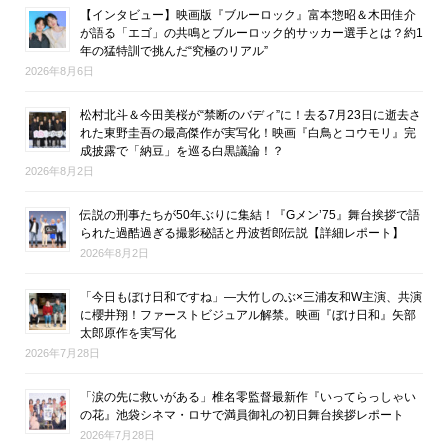
【インタビュー】映画版『ブルーロック』富本惣昭＆木田佳介
が語る「エゴ」の共鳴とブルーロック的サッカー選手とは？約1
年の猛特訓で挑んだ“究極のリアル”
2026年8月6日
松村北斗＆今田美桜が“禁断のバディ”に！去る7月23日に逝去さ
れた東野圭吾の最高傑作が実写化！映画『白鳥とコウモリ』完
成披露で「納豆」を巡る白黒議論！？
2026年8月2日
伝説の刑事たちが50年ぶりに集結！『Gメン’75』舞台挨拶で語
られた過酷過ぎる撮影秘話と丹波哲郎伝説【詳細レポート】
2026年8月2日
「今日もぼけ日和ですね」―大竹しのぶ×三浦友和W主演、共演
に櫻井翔！ファーストビジュアル解禁。映画『ぼけ日和』矢部
太郎原作を実写化
2026年7月28日
「涙の先に救いがある」椎名零監督最新作『いってらっしゃい
の花』池袋シネマ・ロサで満員御礼の初日舞台挨拶レポート
2026年7月28日