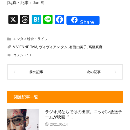
[写真・記事：Jun.S]
X
T
H
Li
F
Share
hr
at
n
a
e
e
e
c
エンタメ総合・ライフ
a
n
e
VIVIENNE TAM
,
ヴィヴィアン タム
,
有働由美子
,
高橋真麻
d
a
b
コメント:
0
s
o
o
k
関連記事一覧
ラジオ局ならではの出演。ニッポン放送チ
ームが映画『...
2021.05.14