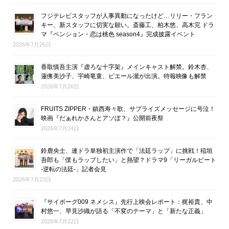
フジテレビスタッフが人事異動になったけど…リリー・フラン
キー、新スタッフに切実な願い。斎藤工、柏木悠、高木完 ドラ
マ『ペンション・恋は桃色 season4』完成披露イベント
2026年7月26日
香取慎吾主演『虚ろな十字架』メインキャスト解禁。鈴木杏、
蓮佛美沙子、宇崎竜童、ピエール瀧が出演。特報映像も解禁
2026年7月26日
FRUITS ZIPPER・鎮西寿々歌、サプライズメッセージに号泣！
映画『だぁれかさんとアソぼ？』公開前夜祭
2026年7月24日
鈴鹿央士、連ドラ単独初主演作で「法廷ラップ」に挑戦！稲垣
吾郎も「僕もラップしたい」と熱望？ドラマ9「リーガルビート
-逆転の法廷-」記者会見
2026年7月23日
『サイボーグ009 ネメシス』先行上映会レポート：梶裕貴、中
村悠一、早見沙織が語る「不変のテーマ」と「新たな正義」
2026年7月22日