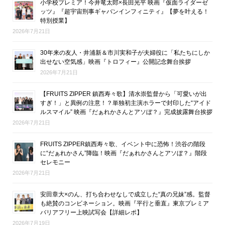
小学校プレミア！今井竜太郎×長田光平 映画『仮面ライダーゼ
ッツ』『超宇宙刑事ギャバンインフィニティ』【夢を叶える！
特別授業】
2026年7月21日
30年来の友人・井浦新＆市川実和子が夫婦役に「私たちにしか
出せない空気感」映画『トロフィー』公開記念舞台挨拶
2026年7月21日
【FRUITS ZIPPER 鎮西寿々歌】清水崇監督から「可愛いが出
すぎ！」と異例の注意！？単独初主演ホラーで封印した“アイド
ルスマイル” 映画『だぁれかさんとアソぼ？』完成披露舞台挨拶
2026年7月21日
FRUITS ZIPPER鎮西寿々歌、イベント中に恐怖！渋谷の階段
に“だぁれかさん”降臨！映画『だぁれかさんとアソぼ？』階段
セレモニー
2026年7月21日
安田章大×のん、打ち合わせなしで成立した“真の兄妹”感。監督
も絶賛のコンビネーション。映画『平行と垂直』東京プレミア
バリアフリー上映試写会【詳細レポ】
2026年7月19日