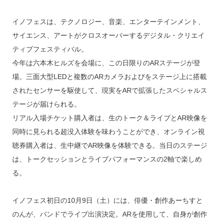
o
k
イノフェスは、テクノロジー、音楽、エンターテインメント、
サイエンス、アートがクロスオーバーするデジタル・クリエイ
ティブフェスティバル。
今年は六本木ヒルズを会場に、この日限りのARステージが登
場。三面大型LEDと複数のARカメラおよびをステージ上に搭載
されたセンサーを駆使して、現実をARで拡張したスペシャルス
テージが届けられる。
リアル入場チケット購入者は、生のトーク＆ライブとAR映像を
同時に見られる超没入体験を味わうことができ、オンライン視
聴券購入者は、生中継でAR映像を体験できる。当日のステージ
は、トークセッションとライブパフォーマンスの2軸で楽しめ
る。
イノフェス初日の10月9日（土）には、俳優・創作あーちすと
のんが、バンドでライブ出演決定。ARを使用して、自身が創作