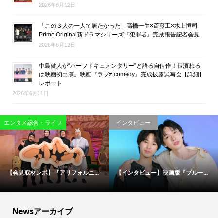
2026年6月12日
「この３人の一人で居たかった」高橋一生×斎藤工×水上恒司
Prime Original新ドラマシリーズ『犯罪者』完成報告記者会見
2026年6月12日
中島健人が“ハーフドキュメンタリー”と語る自信作！長濱ねる
は映画初出演。映画『ラブ≠ comedy』完成披露試写会【詳細】
レポート
2026年6月11日
映画
エンタメ総合・ライフ
松村北斗＆今田美桜が“禁断のバデ...
伝説の刑事たちが50年ぶりに集結...
Newsアーカイブ