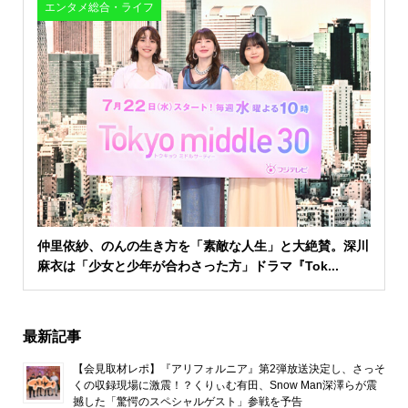
エンタメ総合・ライフ
仲里依紗、のんの生き方を「素敵な人生」と大絶賛。深川
麻衣は「少女と少年が合わさった方」ドラマ『Tok...
最新記事
【会見取材レポ】『アリフォルニア』第2弾放送決定し、さっそ
くの収録現場に激震！？くりぃむ有田、Snow Man深澤らが震
撼した「驚愕のスペシャルゲスト」参戦を予告