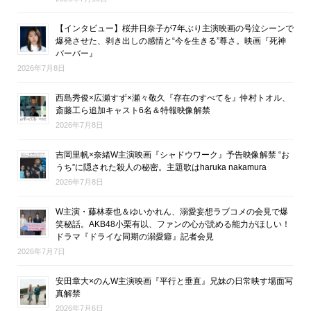
【インタビュー】桜井日奈子が7年ぶり主演映画の号泣シーンで
爆発させた、剥き出しの感情と“今を生きる”尊さ。映画『死神
バーバー』
2026年7月8日
西島秀俊×広瀬すず×瀬々敬久『存在のすべてを』仲村トオル、
斎藤工ら追加キャスト6名＆特報映像解禁
2026年7月8日
吉岡里帆×奈緒W主演映画『シャドウワーク』予告映像解禁 “お
うち”に隠された殺人の秘密。主題歌はharuka nakamura
2026年7月8日
W主演・藤林泰也＆ゆいかれん、溺愛妄想ラブコメの会見で爆
笑秘話。AKB48小栗有以、ファンの心が読める能力がほしい！
ドラマ『ドライな同期の溺愛癖』記者会見
2026年7月7日
安田章大×のんW主演映画『平行と垂直』兄妹の日常映す場面写
真解禁
2026年7月6日