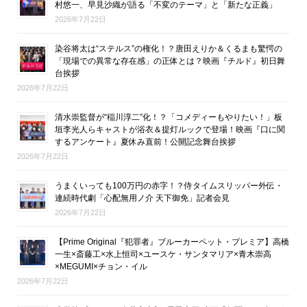
村悠一、早見沙織が語る「不変のテーマ」と「新たな正義」
2026年7月22日
染谷将太は“ステルス”の権化！？唐田えりか＆くるまも驚愕の
「現場での異常な存在感」の正体とは？映画『チルド』初日舞
台挨拶
2026年7月22日
清水崇監督が“稲川淳二”化！？「コメディーもやりたい！」板
垣李光人らキャストが浴衣＆提灯ルックで登場！映画『口に関
するアンケート』夏休み直前！公開記念舞台挨拶
2026年7月22日
うまくいっても100万円の赤字！？侍タイムスリッパー外伝・
連続時代劇「心配無用ノ介 天下御免」記者会見
2026年7月22日
【Prime Original『犯罪者』ブルーカーペット・プレミア】高橋
一生×斎藤工×水上恒司×ユースケ・サンタマリア×青木崇高
×MEGUMI×チョン・イル
2026年7月22日