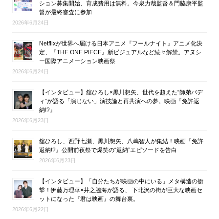
ション募集開始、育成費用は無料。今泉力哉監督＆門脇康平監
督が最終審査に参加
2026年6月24日
Netflixが世界へ届ける日本アニメ『フールナイト』アニメ化決
定、『THE ONE PIECE』新ビジュアルなど続々解禁。アヌシ
ー国際アニメーション映画祭
2026年6月24日
【インタビュー】舘ひろし×黒川想矢、世代を超えた“師弟バデ
ィ”が語る「演じない」演技論と再共演への夢。映画『免許返
納!?』
2026年6月23日
舘ひろし、西野七瀬、黒川想矢、八嶋智人が集結！映画『免許
返納!?』公開前夜祭で爆笑の“返納”エピソードを告白
2026年6月23日
【インタビュー】「自分たちが映画の中にいる」メタ構造の衝
撃！伊藤万理華×井之脇海が語る、 下北沢の街が巨大な映画セ
ットになった『君は映画』の舞台裏。
2026年6月22日