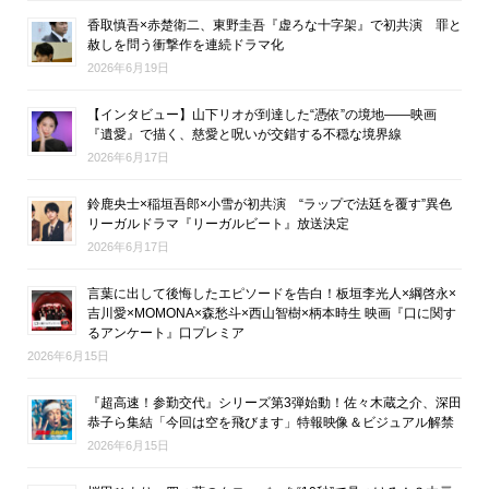
香取慎吾×赤楚衛二、東野圭吾『虚ろな十字架』で初共演 罪と
赦しを問う衝撃作を連続ドラマ化
2026年6月19日
【インタビュー】山下リオが到達した“憑依”の境地――映画
『遺愛』で描く、慈愛と呪いが交錯する不穏な境界線
2026年6月17日
鈴鹿央士×稲垣吾郎×小雪が初共演 “ラップで法廷を覆す”異色
リーガルドラマ『リーガルビート』放送決定
2026年6月17日
言葉に出して後悔したエピソードを告白！板垣李光人×綱啓永×
吉川愛×MOMONA×森愁斗×西山智樹×柄本時生 映画『口に関す
るアンケート』口プレミア
2026年6月15日
『超高速！参勤交代』シリーズ第3弾始動！佐々木蔵之介、深田
恭子ら集結「今回は空を飛びます」特報映像＆ビジュアル解禁
2026年6月15日