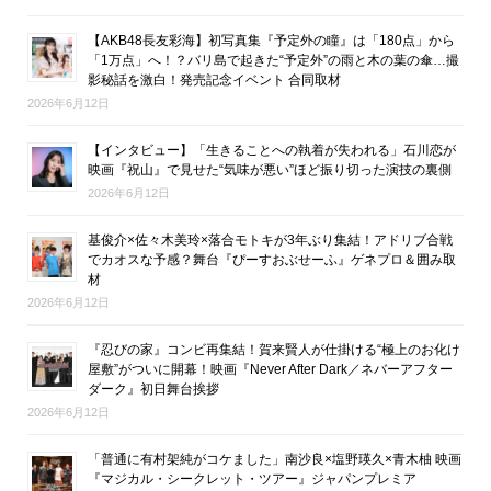
【AKB48長友彩海】初写真集『予定外の瞳』は「180点」から
「1万点」へ！？バリ島で起きた“予定外”の雨と木の葉の傘…撮
影秘話を激白！発売記念イベント 合同取材
2026年6月12日
【インタビュー】「生きることへの執着が失われる」石川恋が
映画『祝山』で見せた“気味が悪い”ほど振り切った演技の裏側
2026年6月12日
基俊介×佐々木美玲×落合モトキが3年ぶり集結！アドリブ合戦
でカオスな予感？舞台『ぴーすおぶせーふ』ゲネプロ＆囲み取
材
2026年6月12日
『忍びの家』コンビ再集結！賀来賢人が仕掛ける“極上のお化け
屋敷”がついに開幕！映画『Never After Dark／ネバーアフター
ダーク』初日舞台挨拶
2026年6月12日
「普通に有村架純がコケました」南沙良×塩野瑛久×青木柚 映画
『マジカル・シークレット・ツアー』ジャパンプレミア