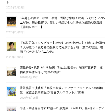
ト
2026年6月29日
8年越しの約束！稲垣・草彅・香取が集結！映画『バナ穴 BANA
🕳ANA』舞台挨拶で、新しい地図の3人が見せた最高の空気感
【詳細レポート】
2026年6月28日
【稲垣吾郎インタビュー】8年越しの約束が結実！新しい地図の
３人が放つ「観る者の想像力で完成する」唯一無二の物語。映
画『バナ穴 BANA🕳ANA』
2026年6月25日
西島秀俊×満島ひかり 映画『時には懺悔を』場面写真解禁 探
偵殺害事件が導く“奇跡の物語”
2026年6月25日
香取慎吾主演映画『高校生家族』ティザービジュアル＆特報解
禁 家族全員高校生の“青春フルスロットル”開幕
2026年6月25日
俳優・声優を目指す12歳〜25歳対象「OPALIS」第2弾オーディ