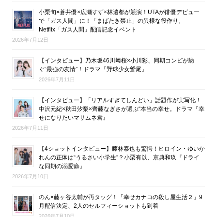
小栗旬×蒼井優×広瀬すず×林遣都が競演！UTAが俳優デビュー
で「ガス人間」に！「まばたき禁止」の異様な役作り。
Netflix「ガス人間」配信記念イベント
2026年7月12日
【インタビュー】乃木坂46川﨑桜×小川彩、同期コンビが紡
ぐ“最強の友情”！ドラマ『野球少女鷲尾』
2026年7月11日
【インタビュー】「リアルすぎてしんどい」話題作が実写化！
中沢元紀×秋田汐梨×齊藤なぎさが選ぶ“本当の幸せ。ドラマ『幸
せになりたいマサムネ君』
2026年7月11日
【4ショットインタビュー】藤林泰也も驚愕！ヒロイン・ゆいか
れんの正体は“うるさい小学生”？小栗有以、京典和玖『ドライ
な同期の溺愛癖』
2026年7月10日
のん×藤ヶ谷太輔が再タッグ！「幸せカナコの殺し屋生活２」9
月配信決定、2人のセルフィーショットも到着
2026年7月10日