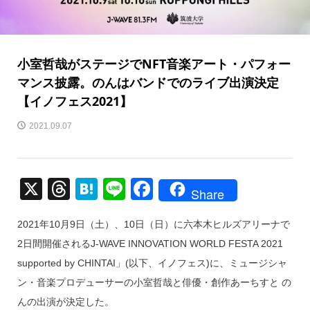
小室哲哉がステージでNFT音楽アート・パフォー
マンス披露。のんはバンドでのライブ出演決定
【イノフェス2021】
2021.09.07
X
T
H
Li
F
Share
hr
at
n
a
2021年10月9日（土）、10日（日）に六本木ヒルズアリーナで
e
e
e
c
2日間開催されるJ-WAVE INNOVATION WORLD FESTA 2021
a
n
e
supported by CHINTAI」(以下、イノフェス)に、ミュージシャ
d
a
b
ン・音楽プロデューサーの小室哲哉と俳優・創作あーちすと の
s
o
んの出演が決定した。