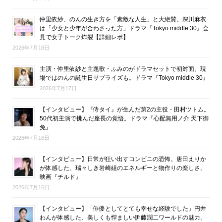
仲里依紗、のんの生き方を「素敵な人生」と大絶賛。深川麻衣
は「少女と少年が合わさった方」ドラマ『Tokyo middle 30』会
見で女子トーク炸裂【詳細レポ】
2026年7月18日
主演・仲里依紗と主題歌・ふみのがドラマセットで初対面。現
場ではのんの誕生日サプライズも。ドラマ『Tokyo middle 30』
2026年7月17日
【インタビュー】『侍タイ』が生んだ第2の主役・田村ツトム。
50代初主演で挑んだ座長の覚悟。ドラマ『心配無用ノ介 天下御
免』
2026年7月16日
【インタビュー】日常が狂い出すコンビニの恐怖。唐田えりか
が体感した、瑞々しき岩崎組のエネルギーと物作りの楽しさ。
映画『チルド』
2026年7月16日
【インタビュー】「俳優としてとても幸せな経験でした」円井
わんが体感した、美しくも悍ましい伊藤潤二ワールドの魅力。