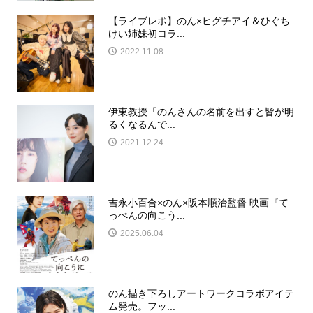
【ライブレポ】のん×ヒグチアイ＆ひぐち
けい姉妹初コラ...
2022.11.08
伊東教授「のんさんの名前を出すと皆が明
るくなるんで...
2021.12.24
吉永小百合×のん×阪本順治監督 映画『て
っぺんの向こう...
2025.06.04
のん描き下ろしアートワークコラボアイテ
ム発売。フッ...