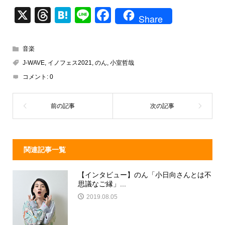
X
T
H
Li
F
Share
hr
at
n
a
e
e
e
c
音楽
a
n
e
J-WAVE
,
イノフェス2021
,
のん
,
小室哲哉
d
a
b
コメント:
0
s
o
o
k
関連記事一覧
【インタビュー】のん「小日向さんとは不
思議なご縁」...
2019.08.05