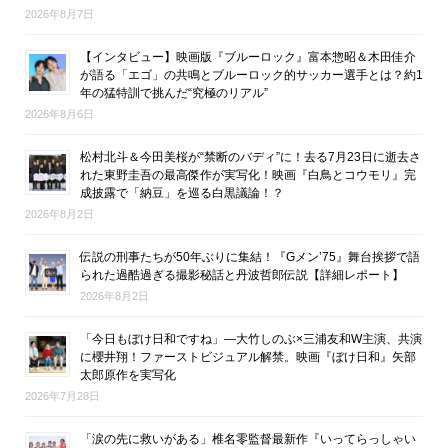
2026年8月7日
【インタビュー】映画版『ブルーロック』富本惣昭＆木田佳介
が語る「エゴ」の共鳴とブルーロック的サッカー選手とは？約1
年の猛特訓で挑んだ“究極のリアル”
2026年8月6日
松村北斗＆今田美桜が“禁断のバディ”に！去る7月23日に逝去さ
れた東野圭吾の最高傑作が実写化！映画『白鳥とコウモリ』完
成披露で「納豆」を巡る白黒議論！？
2026年8月2日
伝説の刑事たちが50年ぶりに集結！『Gメン’75』舞台挨拶で語
られた過酷過ぎる撮影秘話と丹波哲郎伝説【詳細レポート】
2026年8月2日
「今日もぼけ日和ですね」―大竹しのぶ×三浦友和W主演、共演
に櫻井翔！ファーストビジュアル解禁。映画『ぼけ日和』矢部
太郎原作を実写化
2026年7月28日
「涙の先に救いがある」椎名零監督最新作『いってらっしゃい