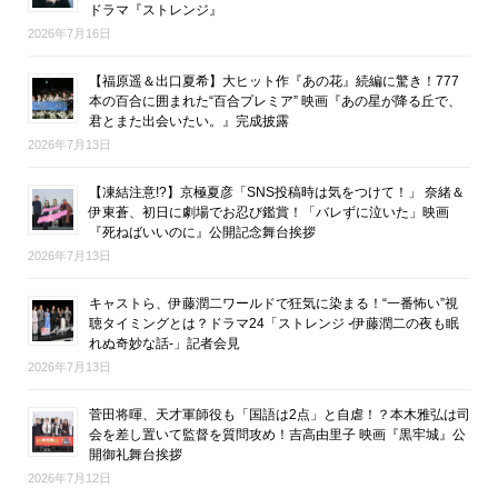
ドラマ『ストレンジ』
2026年7月16日
【福原遥＆出口夏希】大ヒット作『あの花』続編に驚き！777
本の百合に囲まれた“百合プレミア” 映画『あの星が降る丘で、
君とまた出会いたい。』完成披露
2026年7月13日
【凍結注意!?】京極夏彦「SNS投稿時は気をつけて！」 奈緒＆
伊東蒼、初日に劇場でお忍び鑑賞！「バレずに泣いた」映画
『死ねばいいのに』公開記念舞台挨拶
2026年7月13日
キャストら、伊藤潤二ワールドで狂気に染まる！“一番怖い”視
聴タイミングとは？ドラマ24「ストレンジ -伊藤潤二の夜も眠
れぬ奇妙な話-」記者会見
2026年7月13日
菅田将暉、天才軍師役も「国語は2点」と自虐！？本木雅弘は司
会を差し置いて監督を質問攻め！吉高由里子 映画『黒牢城』公
開御礼舞台挨拶
2026年7月12日