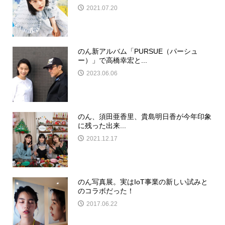
2021.07.20
のん新アルバム「PURSUE（パーシュ
ー）」で高橋幸宏と...
2023.06.06
のん、須田亜香里、貴島明日香が今年印象
に残った出来...
2021.12.17
のん写真展。実はIoT事業の新しい試みと
のコラボだった！
2017.06.22