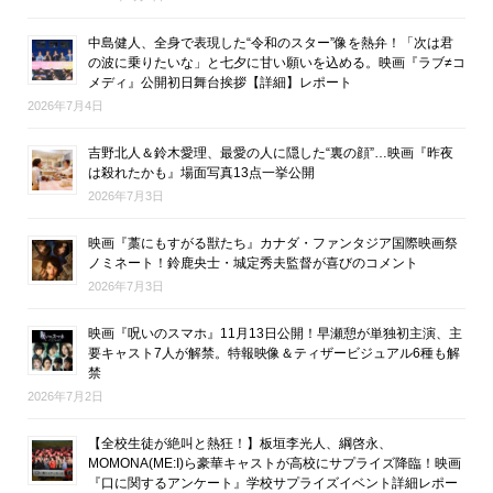
中島健人、全身で表現した“令和のスター”像を熱弁！「次は君
の波に乗りたいな」と七夕に甘い願いを込める。映画『ラブ≠コ
メディ』公開初日舞台挨拶【詳細】レポート
2026年7月4日
吉野北人＆鈴木愛理、最愛の人に隠した“裏の顔”…映画『昨夜
は殺れたかも』場面写真13点一挙公開
2026年7月3日
映画『藁にもすがる獣たち』カナダ・ファンタジア国際映画祭
ノミネート！鈴鹿央士・城定秀夫監督が喜びのコメント
2026年7月3日
映画『呪いのスマホ』11月13日公開！早瀬憩が単独初主演、主
要キャスト7人が解禁。特報映像＆ティザービジュアル6種も解
禁
2026年7月2日
【全校生徒が絶叫と熱狂！】板垣李光人、綱啓永、
MOMONA(ME:I)ら豪華キャストが高校にサプライズ降臨！映画
『口に関するアンケート』学校サプライズイベント詳細レポー