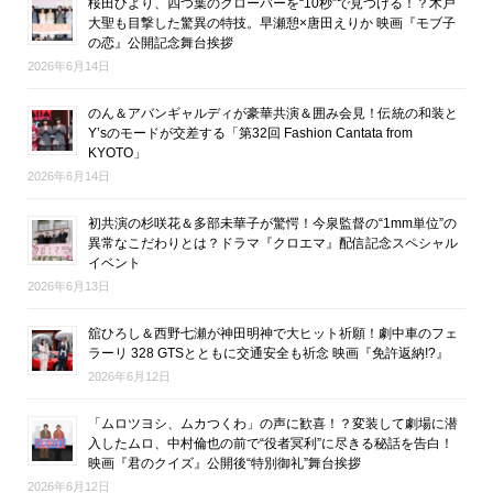
桜田ひより、四つ葉のクローバーを“10秒”で見つける！？木戸
大聖も目撃した驚異の特技。早瀬憩×唐田えりか 映画『モブ子
の恋』公開記念舞台挨拶
2026年6月14日
のん＆アバンギャルディが豪華共演＆囲み会見！伝統の和装と
Y’sのモードが交差する「第32回 Fashion Cantata from
KYOTO」
2026年6月14日
初共演の杉咲花＆多部未華子が驚愕！今泉監督の“1mm単位”の
異常なこだわりとは？ドラマ『クロエマ』配信記念スペシャル
イベント
2026年6月13日
舘ひろし＆西野七瀬が神田明神で大ヒット祈願！劇中車のフェ
ラーリ 328 GTSとともに交通安全も祈念 映画『免許返納!?』
2026年6月12日
「ムロツヨシ、ムカつくわ」の声に歓喜！？変装して劇場に潜
入したムロ、中村倫也の前で“役者冥利”に尽きる秘話を告白！
映画『君のクイズ』公開後“特別御礼”舞台挨拶
2026年6月12日