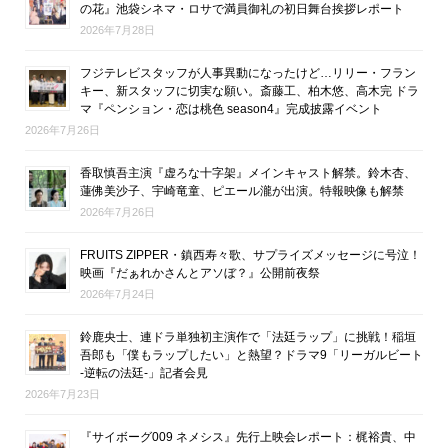
の花』池袋シネマ・ロサで満員御礼の初日舞台挨拶レポート
2026年7月28日
フジテレビスタッフが人事異動になったけど…リリー・フラン
キー、新スタッフに切実な願い。斎藤工、柏木悠、高木完 ドラ
マ『ペンション・恋は桃色 season4』完成披露イベント
2026年7月26日
香取慎吾主演『虚ろな十字架』メインキャスト解禁。鈴木杏、
蓮佛美沙子、宇崎竜童、ピエール瀧が出演。特報映像も解禁
2026年7月26日
FRUITS ZIPPER・鎮西寿々歌、サプライズメッセージに号泣！
映画『だぁれかさんとアソぼ？』公開前夜祭
2026年7月24日
鈴鹿央士、連ドラ単独初主演作で「法廷ラップ」に挑戦！稲垣
吾郎も「僕もラップしたい」と熱望？ドラマ9「リーガルビート
-逆転の法廷-」記者会見
2026年7月23日
『サイボーグ009 ネメシス』先行上映会レポート：梶裕貴、中