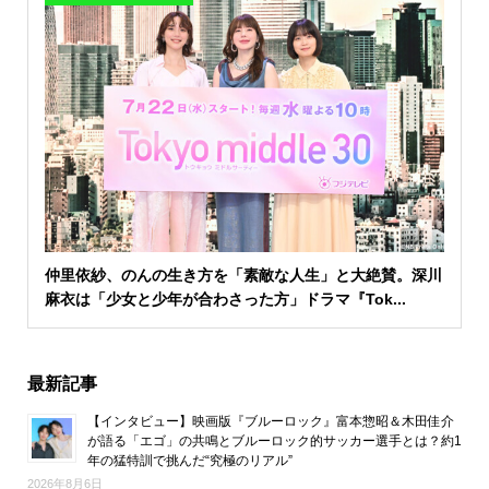
仲里依紗、のんの生き方を「素敵な人生」と大絶賛。深川
麻衣は「少女と少年が合わさった方」ドラマ『Tok...
最新記事
【インタビュー】映画版『ブルーロック』富本惣昭＆木田佳介
が語る「エゴ」の共鳴とブルーロック的サッカー選手とは？約1
年の猛特訓で挑んだ“究極のリアル”
2026年8月6日