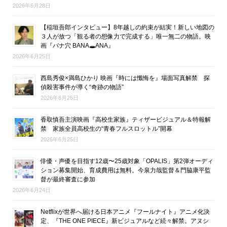
2026年6月28日
【稲垣吾郎インタビュー】8年越しの約束が結実！新しい地図の
３人が放つ「観る者の想像力で完成する」唯一無二の物語。映
画『バナ穴 BANA🕳ANA』
2026年6月25日
西島秀俊×満島ひかり 映画『時には懺悔を』場面写真解禁 探
偵殺害事件が導く“奇跡の物語”
2026年6月25日
香取慎吾主演映画『高校生家族』ティザービジュアル＆特報解
禁 家族全員高校生の“青春フルスロットル”開幕
2026年6月25日
俳優・声優を目指す12歳〜25歳対象「OPALIS」第2弾オーディ
ション募集開始、育成費用は無料。今泉力哉監督＆門脇康平監
督が最終審査に参加
2026年6月24日
Netflixが世界へ届ける日本アニメ『フールナイト』アニメ化決
定、『THE ONE PIECE』新ビジュアルなど続々解禁。アヌシ