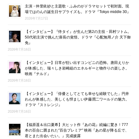
主演・仲里依紗と主題歌・ふみのがドラマセットで初対面。現
場ではのんの誕生日サプライズも。ドラマ『Tokyo middle 30』
2026年7月17日
【インタビュー】『侍タイ』が生んだ第2の主役・田村ツトム。
50代初主演で挑んだ座長の覚悟。ドラマ『心配無用ノ介 天下御
免』
2026年7月16日
【インタビュー】日常が狂い出すコンビニの恐怖。唐田えりか
が体感した、瑞々しき岩崎組のエネルギーと物作りの楽しさ。
映画『チルド』
2026年7月16日
【インタビュー】「俳優としてとても幸せな経験でした」円井
わんが体感した、美しくも悍ましい伊藤潤二ワールドの魅力。
ドラマ『ストレンジ』
2026年7月16日
【福原遥＆出口夏希】大ヒット作『あの花』続編に驚き！777
本の百合に囲まれた“百合プレミア” 映画『あの星が降る丘で、
君とまた出会いたい。』完成披露