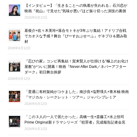
【インタビュー】「生きることへの執着が失われる」石川恋が
映画『祝山』で見せた“気味が悪い”ほど振り切った演技の裏側
2026年6月12日
基俊介×佐々木美玲×落合モトキが3年ぶり集結！アドリブ合戦
でカオスな予感？舞台『ぴーすおぶせーふ』ゲネプロ＆囲み取
材
2026年6月12日
『忍びの家』コンビ再集結！賀来賢人が仕掛ける“極上のお化け
屋敷”がついに開幕！映画『Never After Dark／ネバーアフター
ダーク』初日舞台挨拶
2026年6月12日
「普通に有村架純がコケました」南沙良×塩野瑛久×青木柚 映画
『マジカル・シークレット・ツアー』ジャパンプレミア
2026年6月12日
「この３人の一人で居たかった」高橋一生×斎藤工×水上恒司
Prime Original新ドラマシリーズ『犯罪者』完成報告記者会見
2026年6月12日