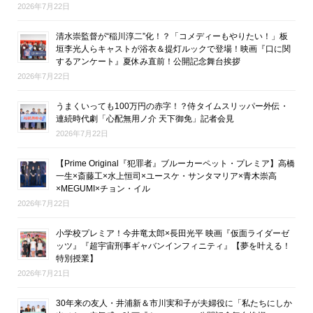
2026年7月22日
清水崇監督が“稲川淳二”化！？「コメディーもやりたい！」板
垣李光人らキャストが浴衣＆提灯ルックで登場！映画『口に関
するアンケート』夏休み直前！公開記念舞台挨拶
2026年7月22日
うまくいっても100万円の赤字！？侍タイムスリッパー外伝・
連続時代劇「心配無用ノ介 天下御免」記者会見
2026年7月22日
【Prime Original『犯罪者』ブルーカーペット・プレミア】高橋
一生×斎藤工×水上恒司×ユースケ・サンタマリア×青木崇高
×MEGUMI×チョン・イル
2026年7月22日
小学校プレミア！今井竜太郎×長田光平 映画『仮面ライダーゼ
ッツ』『超宇宙刑事ギャバンインフィニティ』【夢を叶える！
特別授業】
2026年7月21日
30年来の友人・井浦新＆市川実和子が夫婦役に「私たちにしか