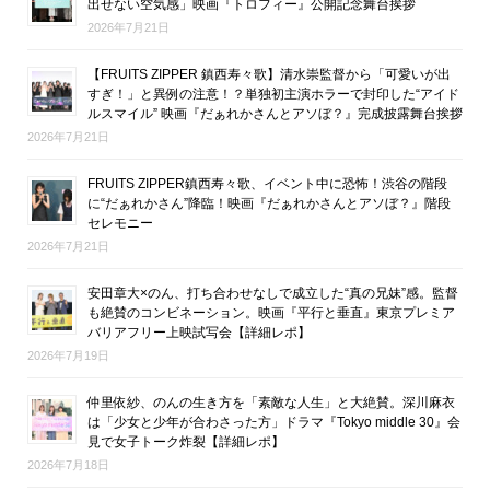
出せない空気感」映画『トロフィー』公開記念舞台挨拶
2026年7月21日
【FRUITS ZIPPER 鎮西寿々歌】清水崇監督から「可愛いが出
すぎ！」と異例の注意！？単独初主演ホラーで封印した“アイド
ルスマイル” 映画『だぁれかさんとアソぼ？』完成披露舞台挨拶
2026年7月21日
FRUITS ZIPPER鎮西寿々歌、イベント中に恐怖！渋谷の階段
に“だぁれかさん”降臨！映画『だぁれかさんとアソぼ？』階段
セレモニー
2026年7月21日
安田章大×のん、打ち合わせなしで成立した“真の兄妹”感。監督
も絶賛のコンビネーション。映画『平行と垂直』東京プレミア
バリアフリー上映試写会【詳細レポ】
2026年7月19日
仲里依紗、のんの生き方を「素敵な人生」と大絶賛。深川麻衣
は「少女と少年が合わさった方」ドラマ『Tokyo middle 30』会
見で女子トーク炸裂【詳細レポ】
2026年7月18日