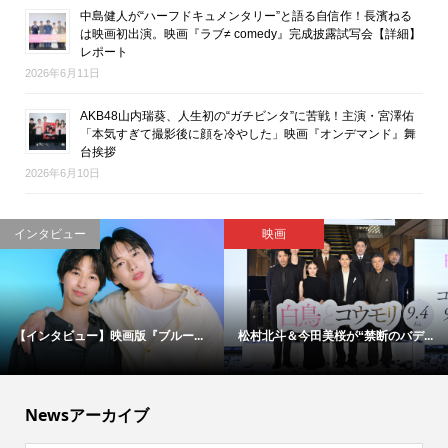
中島健人が“ハーフドキュメンタリー”と語る自信作！長濱ねる
は映画初出演。映画『ラブ≠ comedy』完成披露試写会【詳細】
レポート
2026年6月11日
AKB48山内瑞葵、人生初の“ガチビンタ”に苦戦！主演・宮澤佑
「本気すぎて撮影後に顔を冷やした」映画『オンデマンド』舞
台挨拶
2026年6月10日
エンタメ総合・ライフ
映画
伝説の刑事たちが50年ぶりに集結...
「今日もぼけ日和ですね」―大竹
し...
Newsアーカイブ