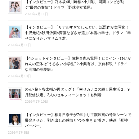
【インタビュー】乃木坂46川﨑桜×小川彩、同期コンビが紡
ぐ“最強の友情”！ドラマ『野球少女鷲尾』
2026年7月11日
【インタビュー】「リアルすぎてしんどい」話題作が実写化！
中沢元紀×秋田汐梨×齊藤なぎさが選ぶ“本当の幸せ。ドラマ『幸
せになりたいマサムネ君』
2026年7月11日
【4ショットインタビュー】藤林泰也も驚愕！ヒロイン・ゆいか
れんの正体は“うるさい小学生”？小栗有以、京典和玖『ドライ
な同期の溺愛癖』
2026年7月10日
のん×藤ヶ谷太輔が再タッグ！「幸せカナコの殺し屋生活２」9
月配信決定、2人のセルフィーショットも到着
2026年7月10日
【インタビュー】桜井日奈子が7年ぶり主演映画の号泣シーンで
爆発させた、剥き出しの感情と“今を生きる”尊さ。映画『死神
バーバー』
2026年7月8日