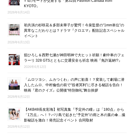
Y’sのモードが交差する「第32回 Fashion Cantata from
KYOTO」
2026年6月14日
初共演の杉咲花＆多部未華子が驚愕！今泉監督の“1mm単位”の
異常なこだわりとは？ドラマ『クロエマ』配信記念スペシャル
イベント
2026年6月13日
舘ひろし＆西野七瀬が神田明神で大ヒット祈願！劇中車のフェ
ラーリ 328 GTSとともに交通安全も祈念 映画『免許返納!?』
2026年6月12日
「ムロツヨシ、ムカつくわ」の声に歓喜！？変装して劇場に潜
入したムロ、中村倫也の前で“役者冥利”に尽きる秘話を告白！
映画『君のクイズ』公開後“特別御礼”舞台挨拶
2026年6月12日
【AKB48長友彩海】初写真集『予定外の瞳』は「180点」から
「1万点」へ！？バリ島で起きた“予定外”の雨と木の葉の傘…撮
影秘話を激白！発売記念イベント 合同取材
2026年6月12日