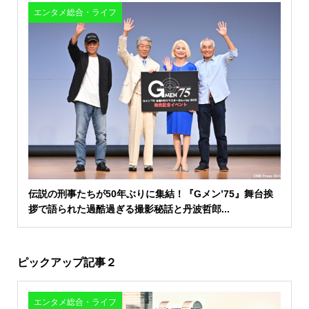
エンタメ総合・ライフ
伝説の刑事たちが50年ぶりに集結！『Gメン’75』舞台挨
拶で語られた過酷過ぎる撮影秘話と丹波哲郎...
ピックアップ記事２
エンタメ総合・ライフ