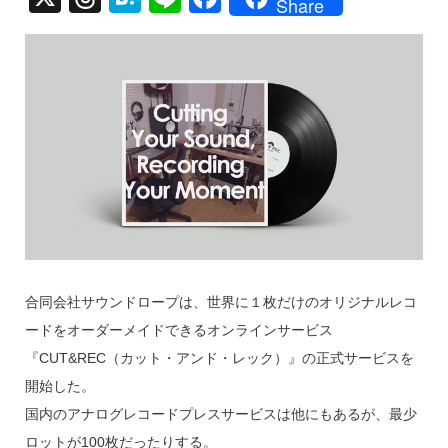
Share
hr
at
n
a
e
e
e
c
a
n
e
d
a
b
s
o
o
k
合同会社サウンドロープは、世界に１枚だけのオリジナルレコ
ードをオーダーメイドできるオンラインサービス
『CUT&REC（カット・アンド・レック）』の正式サービスを
開始した。
国内のアナログレコードプレスサービスは他にもあるが、最少
ロットが100枚だったりする。