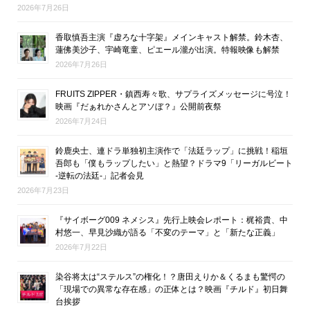
2026年7月26日
香取慎吾主演『虚ろな十字架』メインキャスト解禁。鈴木杏、
蓮佛美沙子、宇崎竜童、ピエール瀧が出演。特報映像も解禁
2026年7月26日
FRUITS ZIPPER・鎮西寿々歌、サプライズメッセージに号泣！
映画『だぁれかさんとアソぼ？』公開前夜祭
2026年7月24日
鈴鹿央士、連ドラ単独初主演作で「法廷ラップ」に挑戦！稲垣
吾郎も「僕もラップしたい」と熱望？ドラマ9「リーガルビート
-逆転の法廷-」記者会見
2026年7月23日
『サイボーグ009 ネメシス』先行上映会レポート：梶裕貴、中
村悠一、早見沙織が語る「不変のテーマ」と「新たな正義」
2026年7月22日
染谷将太は“ステルス”の権化！？唐田えりか＆くるまも驚愕の
「現場での異常な存在感」の正体とは？映画『チルド』初日舞
台挨拶