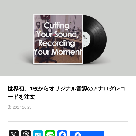
世界初。1枚からオリジナル音源のアナログレコ
ードを注文
2017.10.23
X
T
H
Li
F