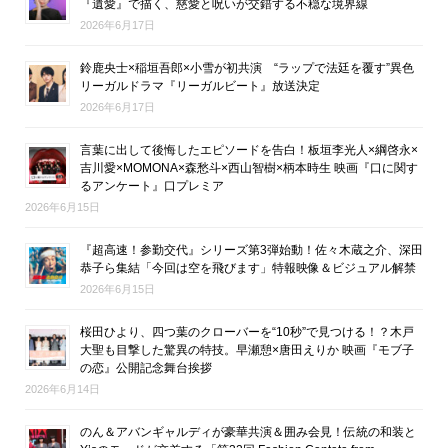
『遺愛』で描く、慈愛と呪いが交錯する不穏な境界線
2026年6月17日
鈴鹿央士×稲垣吾郎×小雪が初共演 “ラップで法廷を覆す”異色
リーガルドラマ『リーガルビート』放送決定
2026年6月17日
言葉に出して後悔したエピソードを告白！板垣李光人×綱啓永×
吉川愛×MOMONA×森愁斗×西山智樹×柄本時生 映画『口に関す
るアンケート』口プレミア
2026年6月15日
『超高速！参勤交代』シリーズ第3弾始動！佐々木蔵之介、深田
恭子ら集結「今回は空を飛びます」特報映像＆ビジュアル解禁
2026年6月15日
桜田ひより、四つ葉のクローバーを“10秒”で見つける！？木戸
大聖も目撃した驚異の特技。早瀬憩×唐田えりか 映画『モブ子
の恋』公開記念舞台挨拶
2026年6月14日
のん＆アバンギャルディが豪華共演＆囲み会見！伝統の和装と