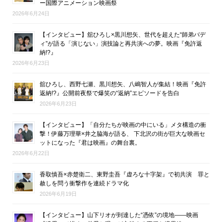
ー国際アニメーション映画祭
2026年6月24日
【インタビュー】舘ひろし×黒川想矢、世代を超えた“師弟バデ
ィ”が語る「演じない」演技論と再共演への夢。映画『免許返
納!?』
2026年6月23日
舘ひろし、西野七瀬、黒川想矢、八嶋智人が集結！映画『免許
返納!?』公開前夜祭で爆笑の“返納”エピソードを告白
2026年6月23日
【インタビュー】「自分たちが映画の中にいる」メタ構造の衝
撃！伊藤万理華×井之脇海が語る、 下北沢の街が巨大な映画セ
ットになった『君は映画』の舞台裏。
2026年6月22日
香取慎吾×赤楚衛二、東野圭吾『虚ろな十字架』で初共演 罪と
赦しを問う衝撃作を連続ドラマ化
2026年6月19日
【インタビュー】山下リオが到達した“憑依”の境地――映画