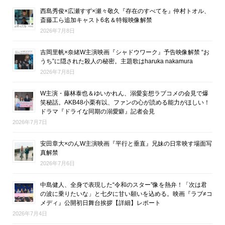
西島秀俊×広瀬すず×瀬々敬久『存在のすべてを』仲村トオル、
斎藤工ら追加キャスト6名＆特報映像解禁
2026年7月8日
吉岡里帆×奈緒W主演映画『シャドウワーク』予告映像解禁 “お
うち”に隠された殺人の秘密。主題歌はharuka nakamura
2026年7月8日
W主演・藤林泰也＆ゆいかれん、溺愛妄想ラブコメの会見で爆
笑秘話。AKB48小栗有以、ファンの心が読める能力がほしい！
ドラマ『ドライな同期の溺愛癖』記者会見
2026年7月7日
安田章大×のんW主演映画『平行と垂直』兄妹の日常映す場面写
真解禁
2026年7月6日
中島健人、全身で表現した“令和のスター”像を熱弁！「次は君
の波に乗りたいな」と七夕に甘い願いを込める。映画『ラブ≠コ
メディ』公開初日舞台挨拶【詳細】レポート
2026年7月4日