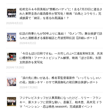
松村北斗＆今田美桜が“禁断のバディ”に！去る7月23日に逝去さ
れた東野圭吾の最高傑作が実写化！映画『白鳥とコウモリ』完
成披露で「納豆」を巡る白黒議論！？
2026年8月2日
伝説の刑事たちが50年ぶりに集結！『Gメン’75』舞台挨拶で語
られた過酷過ぎる撮影秘話と丹波哲郎伝説【詳細レポート】
2026年8月2日
「今日もぼけ日和ですね」―大竹しのぶ×三浦友和W主演、共演
に櫻井翔！ファーストビジュアル解禁。映画『ぼけ日和』矢部
太郎原作を実写化
2026年7月28日
「涙の先に救いがある」椎名零監督最新作『いってらっしゃい
の花』池袋シネマ・ロサで満員御礼の初日舞台挨拶レポート
2026年7月28日
フジテレビスタッフが人事異動になったけど…リリー・フラン
キー、新スタッフに切実な願い。斎藤工、柏木悠、高木完 ドラ
マ『ペンション・恋は桃色 season4』完成披露イベント