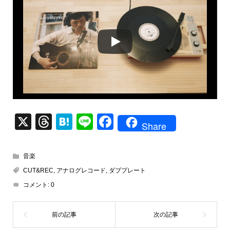
X
T
H
Li
F
Share
hr
at
n
a
e
e
e
c
音楽
a
n
e
CUT&REC
,
アナログレコード
,
ダブプレート
d
a
b
コメント:
0
s
o
o