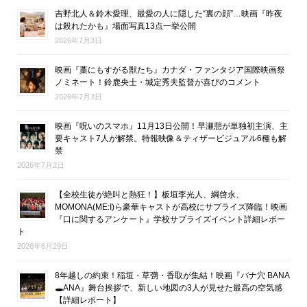
吉野北人＆鈴木愛理、最愛の人に隠した“裏の顔”…映画『昨夜
は殺れたかも』場面写真13点一挙公開
2026年7月3日
映画『藁にもすがる獣たち』カナダ・ファンタジア国際映画祭
ノミネート！鈴鹿央士・城定秀夫監督が喜びのコメント
2026年7月3日
映画『呪いのスマホ』11月13日公開！早瀬憩が単独初主演、主
要キャスト7人が解禁。特報映像＆ティザービジュアル6種も解
禁
2026年7月2日
【全校生徒が絶叫と熱狂！】板垣李光人、綱啓永、
MOMONA(ME:I)ら豪華キャストが高校にサプライズ降臨！映画
『口に関するアンケート』学校サプライズイベント詳細レポー
ト
2026年6月29日
8年越しの約束！稲垣・草彅・香取が集結！映画『バナ穴 BANA
🕳ANA』舞台挨拶で、新しい地図の3人が見せた最高の空気感
【詳細レポート】