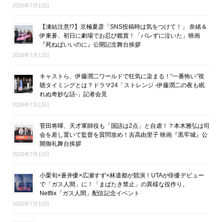
2026年7月13日
【凍結注意!?】京極夏彦「SNS投稿時は気をつけて！」 奈緒＆
伊東蒼、初日に劇場でお忍び鑑賞！「バレずに泣いた」映画
『死ねばいいのに』公開記念舞台挨拶
2026年7月13日
キャストら、伊藤潤二ワールドで狂気に染まる！“一番怖い”視
聴タイミングとは？ドラマ24「ストレンジ -伊藤潤二の夜も眠
れぬ奇妙な話-」記者会見
2026年7月13日
菅田将暉、天才軍師役も「国語は2点」と自虐！？本木雅弘は司
会を差し置いて監督を質問攻め！吉高由里子 映画『黒牢城』公
開御礼舞台挨拶
2026年7月12日
小栗旬×蒼井優×広瀬すず×林遣都が競演！UTAが俳優デビュー
で「ガス人間」に！「まばたき禁止」の異様な役作り。
Netflix「ガス人間」配信記念イベント
2026年7月12日