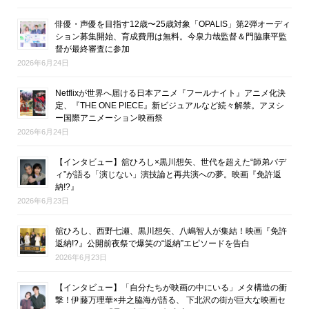
俳優・声優を目指す12歳〜25歳対象「OPALIS」第2弾オーディ
ション募集開始、育成費用は無料。今泉力哉監督＆門脇康平監
督が最終審査に参加
2026年6月24日
Netflixが世界へ届ける日本アニメ『フールナイト』アニメ化決
定、『THE ONE PIECE』新ビジュアルなど続々解禁。アヌシ
ー国際アニメーション映画祭
2026年6月24日
【インタビュー】舘ひろし×黒川想矢、世代を超えた“師弟バデ
ィ”が語る「演じない」演技論と再共演への夢。映画『免許返
納!?』
2026年6月23日
舘ひろし、西野七瀬、黒川想矢、八嶋智人が集結！映画『免許
返納!?』公開前夜祭で爆笑の“返納”エピソードを告白
2026年6月23日
【インタビュー】「自分たちが映画の中にいる」メタ構造の衝
撃！伊藤万理華×井之脇海が語る、 下北沢の街が巨大な映画セ