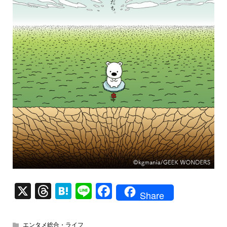
X
T
H
Li
F
Share
hr
at
n
a
e
e
e
c
エンタメ総合・ライフ