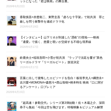
ットになった『君は映画』の舞台裏。
2026年6月22日
香取慎吾×赤楚衛二、東野圭吾『虚ろな十字架』で初共演 罪と
赦しを問う衝撃作を連続ドラマ化
2026年6月19日
【インタビュー】山下リオが到達した“憑依”の境地――映画
『遺愛』で描く、慈愛と呪いが交錯する不穏な境界線
2026年6月17日
鈴鹿央士×稲垣吾郎×小雪が初共演 “ラップで法廷を覆す”異色
リーガルドラマ『リーガルビート』放送決定
2026年6月17日
言葉に出して後悔したエピソードを告白！板垣李光人×綱啓永×
吉川愛×MOMONA×森愁斗×西山智樹×柄本時生 映画『口に関す
るアンケート』口プレミア
2026年6月15日
『超高速！参勤交代』シリーズ第3弾始動！佐々木蔵之介、深田
恭子ら集結「今回は空を飛びます」特報映像＆ビジュアル解禁