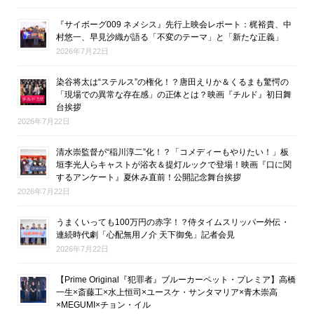
『サイボーグ009 ネメシス』先行上映会レポート：梶裕貴、中
村悠一、早見沙織が語る「不変のテーマ」と「新たな正義」
2026年7月22日
染谷将太は“ステルス”の権化！？唐田えりか＆くるまも驚愕の
「現場での異常な存在感」の正体とは？映画『チルド』初日舞
台挨拶
2026年7月22日
清水崇監督が“稲川淳二”化！？「コメディーもやりたい！」板
垣李光人らキャストが浴衣＆提灯ルックで登場！映画『口に関
するアンケート』夏休み直前！公開記念舞台挨拶
2026年7月22日
うまくいっても100万円の赤字！？侍タイムスリッパー外伝・
連続時代劇「心配無用ノ介 天下御免」記者会見
2026年7月22日
【Prime Original『犯罪者』ブルーカーペット・プレミア】高橋
一生×斎藤工×水上恒司×ユースケ・サンタマリア×青木崇高
×MEGUMI×チョン・イル