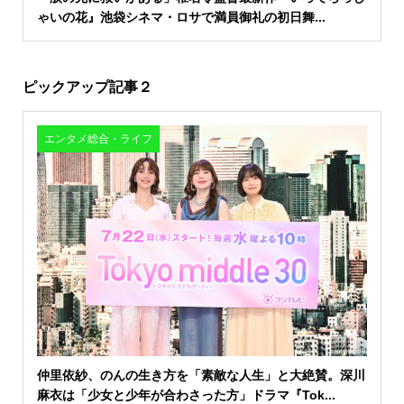
ゃいの花』池袋シネマ・ロサで満員御礼の初日舞...
ピックアップ記事２
エンタメ総合・ライフ
仲里依紗、のんの生き方を「素敵な人生」と大絶賛。深川
麻衣は「少女と少年が合わさった方」ドラマ『Tok...