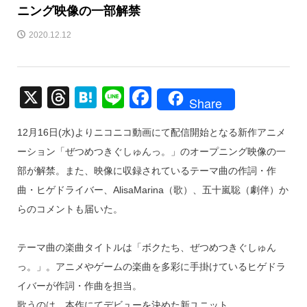
ニング映像の一部解禁
2020.12.12
X
T
H
Li
F
Share
hr
at
n
a
12月16日(水)よりニコニコ動画にて配信開始となる新作アニメ
e
e
e
c
ーション「ぜつめつきぐしゅんっ。」のオープニング映像の一
a
n
e
部が解禁。また、映像に収録されているテーマ曲の作詞・作
d
a
b
曲・ヒゲドライバー、AlisaMarina（歌）、五十嵐聡（劇伴）か
s
o
らのコメントも届いた。
o
k
テーマ曲の楽曲タイトルは「ボクたち、ぜつめつきぐしゅん
っ。」。アニメやゲームの楽曲を多彩に手掛けているヒゲドラ
イバーが作詞・作曲を担当。
歌うのは、本作にてデビューを決めた新ユニット