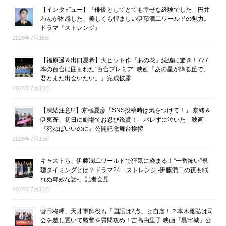
【インタビュー】「俳優としてとても幸せな経験でした」円井
わんが体感した、美しくも悍ましい伊藤潤二ワールドの魅力。
ドラマ『ストレンジ』
2026年7月16日
【福原遥＆出口夏希】大ヒット作『あの花』続編に驚き！777
本の百合に囲まれた“百合プレミア” 映画『あの星が降る丘で、
君とまた出会いたい。』完成披露
2026年7月13日
【凍結注意!?】京極夏彦「SNS投稿時は気をつけて！」 奈緒＆
伊東蒼、初日に劇場でお忍び鑑賞！「バレずに泣いた」映画
『死ねばいいのに』公開記念舞台挨拶
2026年7月13日
キャストら、伊藤潤二ワールドで狂気に染まる！“一番怖い”視
聴タイミングとは？ドラマ24「ストレンジ -伊藤潤二の夜も眠
れぬ奇妙な話-」記者会見
2026年7月13日
菅田将暉、天才軍師役も「国語は2点」と自虐！？本木雅弘は司
会を差し置いて監督を質問攻め！吉高由里子 映画『黒牢城』公