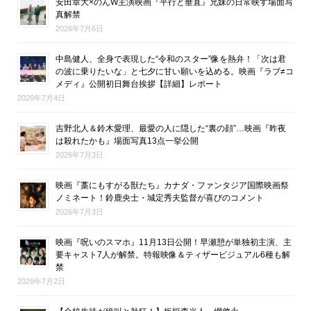
安田章大×のんW主演映画『平行と垂直』兄妹の日常映す場面写
真解禁
2026年7月6日
中島健人、全身で表現した“令和のスター”像を熱弁！「次は君
の波に乗りたいな」と七夕に甘い願いを込める。映画『ラブ≠コ
メディ』公開初日舞台挨拶【詳細】レポート
2026年7月4日
吉野北人＆鈴木愛理、最愛の人に隠した“裏の顔”…映画『昨夜
は殺れたかも』場面写真13点一挙公開
2026年7月3日
映画『藁にもすがる獣たち』カナダ・ファンタジア国際映画祭
ノミネート！鈴鹿央士・城定秀夫監督が喜びのコメント
2026年7月3日
映画『呪いのスマホ』11月13日公開！早瀬憩が単独初主演、主
要キャスト7人が解禁。特報映像＆ティザービジュアル6種も解
禁
2026年7月2日