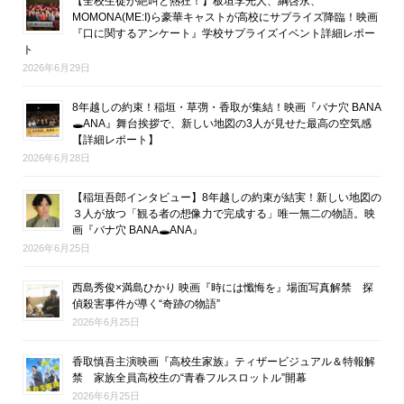
【全校生徒が絶叫と熱狂！】板垣李光人、綱啓永、
MOMONA(ME:I)ら豪華キャストが高校にサプライズ降臨！映画
『口に関するアンケート』学校サプライズイベント詳細レポー
ト
2026年6月29日
8年越しの約束！稲垣・草彅・香取が集結！映画『バナ穴 BANA
🕳ANA』舞台挨拶で、新しい地図の3人が見せた最高の空気感
【詳細レポート】
2026年6月28日
【稲垣吾郎インタビュー】8年越しの約束が結実！新しい地図の
３人が放つ「観る者の想像力で完成する」唯一無二の物語。映
画『バナ穴 BANA🕳ANA』
2026年6月25日
西島秀俊×満島ひかり 映画『時には懺悔を』場面写真解禁 探
偵殺害事件が導く“奇跡の物語”
2026年6月25日
香取慎吾主演映画『高校生家族』ティザービジュアル＆特報解
禁 家族全員高校生の“青春フルスロットル”開幕
2026年6月25日