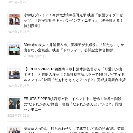
2026年7月22日
小学校プレミア！今井竜太郎×長田光平 映画『仮面ライダーゼ
ッツ』『超宇宙刑事ギャバンインフィニティ』【夢を叶える！
特別授業】
2026年7月21日
30年来の友人・井浦新＆市川実和子が夫婦役に「私たちにしか
出せない空気感」映画『トロフィー』公開記念舞台挨拶
2026年7月21日
【FRUITS ZIPPER 鎮西寿々歌】清水崇監督から「可愛いが出
すぎ！」と異例の注意！？単独初主演ホラーで封印した“アイド
ルスマイル” 映画『だぁれかさんとアソぼ？』完成披露舞台挨拶
2026年7月21日
FRUITS ZIPPER鎮西寿々歌、イベント中に恐怖！渋谷の階段
に“だぁれかさん”降臨！映画『だぁれかさんとアソぼ？』階段
セレモニー
2026年7月21日
安田章大×のん、打ち合わせなしで成立した“真の兄妹”感。監督