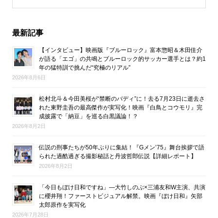
最新記事
【インタビュー】映画版『ブルーロック』富本惣昭＆木田佳介
が語る「エゴ」の共鳴とブルーロック的サッカー選手とは？約1
年の猛特訓で挑んだ“究極のリアル”
2026年8月6日
松村北斗＆今田美桜が“禁断のバディ”に！去る7月23日に逝去さ
れた東野圭吾の最高傑作が実写化！映画『白鳥とコウモリ』完
成披露で「納豆」を巡る白黒議論！？
2026年8月2日
伝説の刑事たちが50年ぶりに集結！『Gメン’75』舞台挨拶で語
られた過酷過ぎる撮影秘話と丹波哲郎伝説【詳細レポート】
2026年8月2日
「今日もぼけ日和ですね」―大竹しのぶ×三浦友和W主演、共演
に櫻井翔！ファーストビジュアル解禁。映画『ぼけ日和』矢部
太郎原作を実写化
2026年7月28日