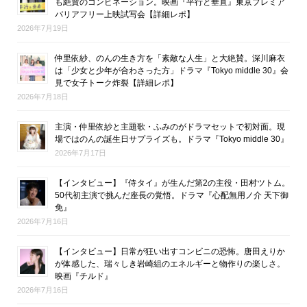
も絶賛のコンビネーション。映画『平行と垂直』東京プレミア
バリアフリー上映試写会【詳細レポ】
2026年7月19日
仲里依紗、のんの生き方を「素敵な人生」と大絶賛。深川麻衣
は「少女と少年が合わさった方」ドラマ『Tokyo middle 30』会
見で女子トーク炸裂【詳細レポ】
2026年7月18日
主演・仲里依紗と主題歌・ふみのがドラマセットで初対面。現
場ではのんの誕生日サプライズも。ドラマ『Tokyo middle 30』
2026年7月17日
【インタビュー】『侍タイ』が生んだ第2の主役・田村ツトム。
50代初主演で挑んだ座長の覚悟。ドラマ『心配無用ノ介 天下御
免』
2026年7月16日
【インタビュー】日常が狂い出すコンビニの恐怖。唐田えりか
が体感した、瑞々しき岩崎組のエネルギーと物作りの楽しさ。
映画『チルド』
2026年7月16日