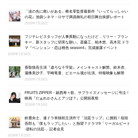
「涙の先に救いがある」椎名零監督最新作『いってらっしゃい
の花』池袋シネマ・ロサで満員御礼の初日舞台挨拶レポート
2026年7月28日
フジテレビスタッフが人事異動になったけど…リリー・フラン
キー、新スタッフに切実な願い。斎藤工、柏木悠、高木完 ドラ
マ『ペンション・恋は桃色 season4』完成披露イベント
2026年7月26日
香取慎吾主演『虚ろな十字架』メインキャスト解禁。鈴木杏、
蓮佛美沙子、宇崎竜童、ピエール瀧が出演。特報映像も解禁
2026年7月26日
FRUITS ZIPPER・鎮西寿々歌、サプライズメッセージに号泣！
映画『だぁれかさんとアソぼ？』公開前夜祭
2026年7月24日
鈴鹿央士、連ドラ単独初主演作で「法廷ラップ」に挑戦！稲垣
吾郎も「僕もラップしたい」と熱望？ドラマ9「リーガルビート
-逆転の法廷-」記者会見
2026年7月23日