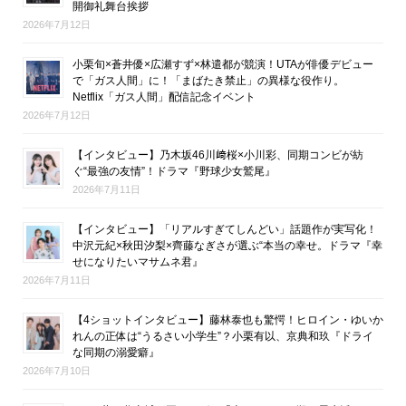
開御礼舞台挨拶
2026年7月12日
小栗旬×蒼井優×広瀬すず×林遣都が競演！UTAが俳優デビュー
で「ガス人間」に！「まばたき禁止」の異様な役作り。
Netflix「ガス人間」配信記念イベント
2026年7月12日
【インタビュー】乃木坂46川﨑桜×小川彩、同期コンビが紡
ぐ“最強の友情”！ドラマ『野球少女鷲尾』
2026年7月11日
【インタビュー】「リアルすぎてしんどい」話題作が実写化！
中沢元紀×秋田汐梨×齊藤なぎさが選ぶ“本当の幸せ。ドラマ『幸
せになりたいマサムネ君』
2026年7月11日
【4ショットインタビュー】藤林泰也も驚愕！ヒロイン・ゆいか
れんの正体は“うるさい小学生”？小栗有以、京典和玖『ドライ
な同期の溺愛癖』
2026年7月10日