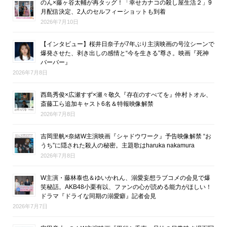
のん×藤ヶ谷太輔が再タッグ！「幸せカナコの殺し屋生活２」9
月配信決定、2人のセルフィーショットも到着
2026年7月10日
【インタビュー】桜井日奈子が7年ぶり主演映画の号泣シーンで
爆発させた、剥き出しの感情と“今を生きる”尊さ。映画『死神
バーバー』
2026年7月8日
西島秀俊×広瀬すず×瀬々敬久『存在のすべてを』仲村トオル、
斎藤工ら追加キャスト6名＆特報映像解禁
2026年7月8日
吉岡里帆×奈緒W主演映画『シャドウワーク』予告映像解禁 “お
うち”に隠された殺人の秘密。主題歌はharuka nakamura
2026年7月8日
W主演・藤林泰也＆ゆいかれん、溺愛妄想ラブコメの会見で爆
笑秘話。AKB48小栗有以、ファンの心が読める能力がほしい！
ドラマ『ドライな同期の溺愛癖』記者会見
2026年7月7日