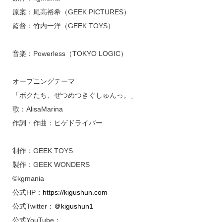
原案：尾高裕希（GEEK PICTURES）
監督：竹内一洋（GEEK TOYS）
音楽：Powerless（TOKYO LOGIC）
オープニングテーマ
「ボクたち、ぜつめつきぐしゅんっ。」
歌：AlisaMarina
作詞・作曲：ヒゲドライバー
制作：GEEK TOYS
製作：GEEK WONDERS
©kgmania
公式HP：
https://kigushun.com
公式Twitter：
＠kigushun1
公式YouTube：