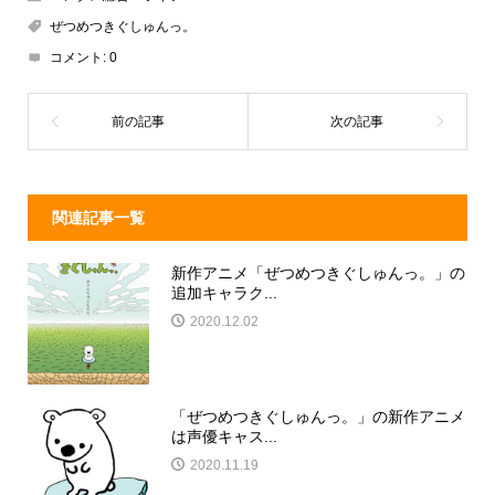
a
n
e
ぜつめつきぐしゅんっ。
d
a
b
コメント:
0
s
o
o
k
関連記事一覧
新作アニメ「ぜつめつきぐしゅんっ。」の
追加キャラク...
2020.12.02
「ぜつめつきぐしゅんっ。」の新作アニメ
は声優キャス...
2020.11.19