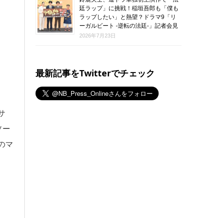
廷ラップ」に挑戦！稲垣吾郎も「僕も
ラップしたい」と熱望？ドラマ9「リ
ーガルビート -逆転の法廷-」記者会見
2026年7月23日
最新記事をTwitterでチェック
サ
ソー
のマ