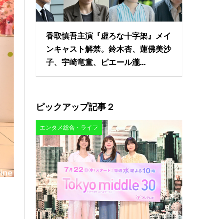
香取慎吾主演『虚ろな十字架』メイ
ンキャスト解禁。鈴木杏、蓮佛美沙
子、宇崎竜童、ピエール瀧...
ピックアップ記事２
エンタメ総合・ライフ