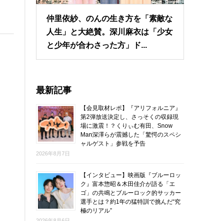
仲里依紗、のんの生き方を「素敵な
人生」と大絶賛。深川麻衣は「少女
と少年が合わさった方」ド...
最新記事
【会見取材レポ】『アリフォルニア』
第2弾放送決定し、さっそくの収録現
場に激震！？くりぃむ有田、Snow
Man深澤らが震撼した「驚愕のスペシ
ャルゲスト」参戦を予告
2026年8月7日
【インタビュー】映画版『ブルーロッ
ク』富本惣昭＆木田佳介が語る「エ
ゴ」の共鳴とブルーロック的サッカー
選手とは？約1年の猛特訓で挑んだ“究
極のリアル”
2026年8月6日