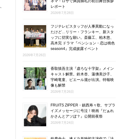
ネマ・ロサで満員御礼の初日舞台挨拶
、
レポート
2026年7月28日
フジテレビスタッフが人事異動になっ
たけど…リリー・フランキー、新スタ
ッフに切実な願い。斎藤工、柏木悠、
高木完 ドラマ『ペンション・恋は桃色
season4』完成披露イベント
2026年7月26日
香取慎吾主演『虚ろな十字架』メイン
キャスト解禁。鈴木杏、蓮佛美沙子、
宇崎竜童、ピエール瀧が出演。特報映
像も解禁
2026年7月26日
FRUITS ZIPPER・鎮西寿々歌、サプラ
イズメッセージに号泣！映画『だぁれ
かさんとアソぼ？』公開前夜祭
2026年7月24日
鈴鹿央士、連ドラ単独初主演作で「法