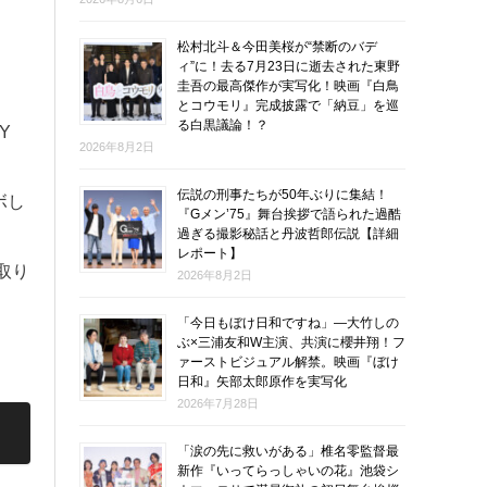
松村北斗＆今田美桜が“禁断のバデ
ィ”に！去る7月23日に逝去された東野
圭吾の最高傑作が実写化！映画『白鳥
とコウモリ』完成披露で「納豆」を巡
る白黒議論！？
Y
2026年8月2日
伝説の刑事たちが50年ぶりに集結！
ボし
『Gメン’75』舞台挨拶で語られた過酷
過ぎる撮影秘話と丹波哲郎伝説【詳細
レポート】
取り
2026年8月2日
「今日もぼけ日和ですね」―大竹しの
ぶ×三浦友和W主演、共演に櫻井翔！フ
ァーストビジュアル解禁。映画『ぼけ
日和』矢部太郎原作を実写化
2026年7月28日
！
「涙の先に救いがある」椎名零監督最
新作『いってらっしゃいの花』池袋シ