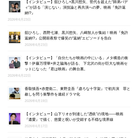
【インタビュー】舘ひろし×黒川想矢、世代を超えた“師弟バデ
ィ”が語る「演じない」演技論と再共演への夢。映画『免許返
納!?』
2026年6月23日
舘ひろし、西野七瀬、黒川想矢、八嶋智人が集結！映画『免許
返納!?』公開前夜祭で爆笑の“返納”エピソードを告白
2026年6月23日
【インタビュー】「自分たちが映画の中にいる」メタ構造の衝
撃！伊藤万理華×井之脇海が語る、 下北沢の街が巨大な映画セ
ットになった『君は映画』の舞台裏。
2026年6月22日
香取慎吾×赤楚衛二、東野圭吾『虚ろな十字架』で初共演 罪と
赦しを問う衝撃作を連続ドラマ化
2026年6月19日
【インタビュー】山下リオが到達した“憑依”の境地――映画
『遺愛』で描く、慈愛と呪いが交錯する不穏な境界線
2026年6月17日