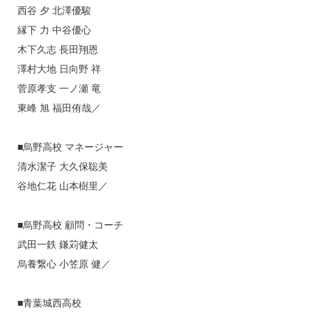
西谷 夕 北澤優駿
縁下 力 中谷優心
木下久志 長田翔恩
澤村大地 日向野 祥
菅原孝支 一ノ瀬 竜
東峰 旭 福田侑哉／
■烏野高校 マネージャー
清水潔子 大久保聡美
谷地仁花 山本樹里／
■烏野高校 顧問・コーチ
武田一鉄 鎌苅健太
烏養繋心 小笠原 健／
■青葉城西高校