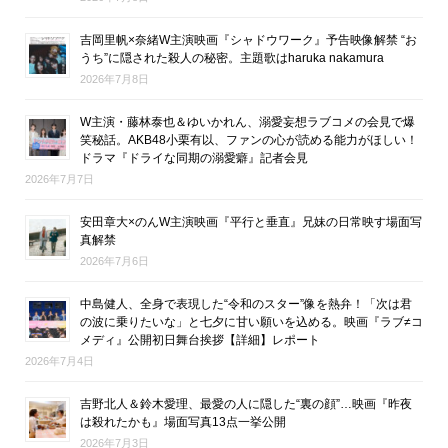
吉岡里帆×奈緒W主演映画『シャドウワーク』予告映像解禁 “お
うち”に隠された殺人の秘密。主題歌はharuka nakamura
2026年7月8日
W主演・藤林泰也＆ゆいかれん、溺愛妄想ラブコメの会見で爆
笑秘話。AKB48小栗有以、ファンの心が読める能力がほしい！
ドラマ『ドライな同期の溺愛癖』記者会見
2026年7月7日
安田章大×のんW主演映画『平行と垂直』兄妹の日常映す場面写
真解禁
2026年7月6日
中島健人、全身で表現した“令和のスター”像を熱弁！「次は君
の波に乗りたいな」と七夕に甘い願いを込める。映画『ラブ≠コ
メディ』公開初日舞台挨拶【詳細】レポート
2026年7月4日
吉野北人＆鈴木愛理、最愛の人に隠した“裏の顔”…映画『昨夜
は殺れたかも』場面写真13点一挙公開
2026年7月3日