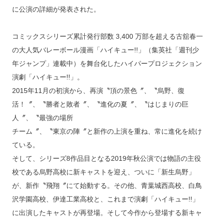
に公演の詳細が発表された。
コミックスシリーズ累計発行部数 3,400 万部を超える古舘春一
の大人気バレーボール漫画「ハイキュー!!」（集英社「週刊少
年ジャンプ」連載中）を舞台化したハイパープロジェクション
演劇「ハイキュー!!」。
2015年11月の初演から、再演〝頂の景色〞、〝烏野、復
活！〞、〝勝者と敗者〞、〝進化の夏〞、〝はじまりの巨
人〞、〝最強の場所
チーム〞、〝東京の陣〞と新作の上演を重ね、常に進化を続け
ている。
そして、シリーズ8作品目となる2019年秋公演では物語の主役
校である烏野高校に新キャストを迎え、ついに「新生烏野」
が、新作〝飛翔〞にて始動する。その他、青葉城西高校、白鳥
沢学園高校、伊達工業高校と、これまで演劇「ハイキュー!!」
に出演したキャストが再登場。そして今作から登場する新キャ