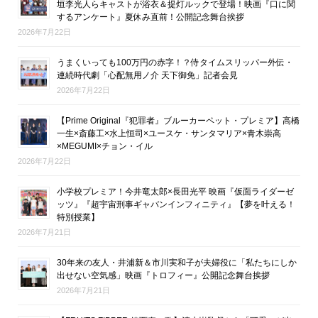
垣李光人らキャストが浴衣＆提灯ルックで登場！映画『口に関
するアンケート』夏休み直前！公開記念舞台挨拶
2026年7月22日
うまくいっても100万円の赤字！？侍タイムスリッパー外伝・
連続時代劇「心配無用ノ介 天下御免」記者会見
2026年7月22日
【Prime Original『犯罪者』ブルーカーペット・プレミア】高橋
一生×斎藤工×水上恒司×ユースケ・サンタマリア×青木崇高
×MEGUMI×チョン・イル
2026年7月22日
小学校プレミア！今井竜太郎×長田光平 映画『仮面ライダーゼ
ッツ』『超宇宙刑事ギャバンインフィニティ』【夢を叶える！
特別授業】
2026年7月21日
30年来の友人・井浦新＆市川実和子が夫婦役に「私たちにしか
出せない空気感」映画『トロフィー』公開記念舞台挨拶
2026年7月21日