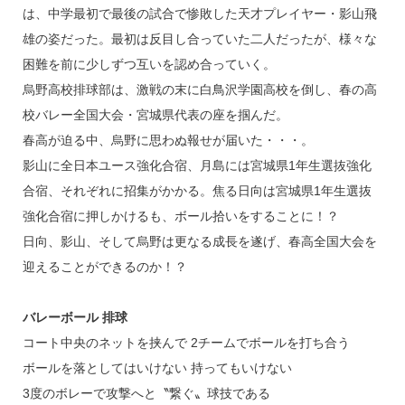
は、中学最初で最後の試合で惨敗した天才プレイヤー・影山飛
雄の姿だった。最初は反目し合っていた二人だったが、様々な
困難を前に少しずつ互いを認め合っていく。
烏野高校排球部は、激戦の末に白鳥沢学園高校を倒し、春の高
校バレー全国大会・宮城県代表の座を掴んだ。
春高が迫る中、烏野に思わぬ報せが届いた・・・。
影山に全日本ユース強化合宿、月島には宮城県1年生選抜強化
合宿、それぞれに招集がかかる。焦る日向は宮城県1年生選抜
強化合宿に押しかけるも、ボール拾いをすることに！？
日向、影山、そして烏野は更なる成長を遂げ、春高全国大会を
迎えることができるのか！？
バレーボール 排球
コート中央のネットを挟んで 2チームでボールを打ち合う
ボールを落としてはいけない 持ってもいけない
3度のボレーで攻撃へと〝繋ぐ〟球技である