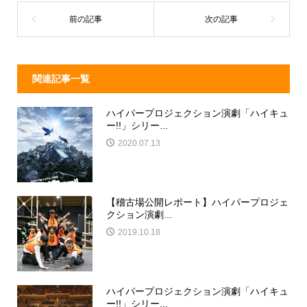
s
o
o
k
関連記事一覧
ハイパープロジェクション演劇「ハイキュ
ー!!」シリー...
2020.07.13
【稽古場公開レポート】ハイパープロジェ
クション演劇...
2019.10.18
ハイパープロジェクション演劇「ハイキュ
ー!!」シリー...