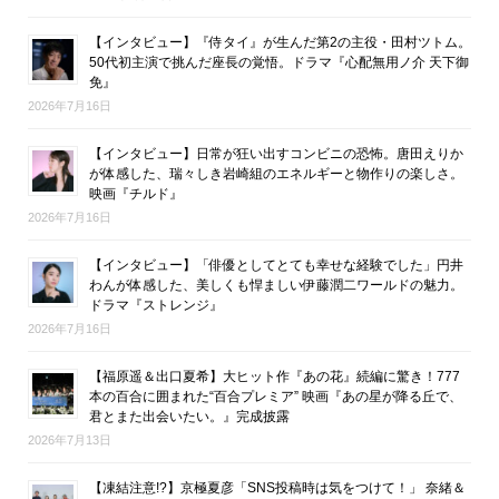
【インタビュー】『侍タイ』が生んだ第2の主役・田村ツトム。
50代初主演で挑んだ座長の覚悟。ドラマ『心配無用ノ介 天下御
免』
2026年7月16日
【インタビュー】日常が狂い出すコンビニの恐怖。唐田えりか
が体感した、瑞々しき岩崎組のエネルギーと物作りの楽しさ。
映画『チルド』
2026年7月16日
【インタビュー】「俳優としてとても幸せな経験でした」円井
わんが体感した、美しくも悍ましい伊藤潤二ワールドの魅力。
ドラマ『ストレンジ』
2026年7月16日
【福原遥＆出口夏希】大ヒット作『あの花』続編に驚き！777
本の百合に囲まれた“百合プレミア” 映画『あの星が降る丘で、
君とまた出会いたい。』完成披露
2026年7月13日
【凍結注意!?】京極夏彦「SNS投稿時は気をつけて！」 奈緒＆