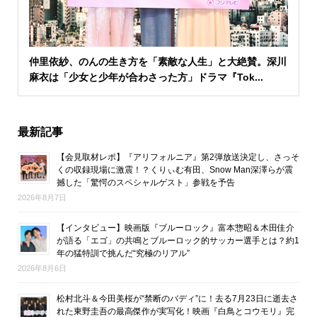
仲里依紗、のんの生き方を「素敵な人生」と大絶賛。深川
麻衣は「少女と少年が合わさった方」ドラマ『Tok...
最新記事
【会見取材レポ】『アリフォルニア』第2弾放送決定し、さっそ
くの収録現場に激震！？くりぃむ有田、Snow Man深澤らが震
撼した「驚愕のスペシャルゲスト」参戦を予告
2026年8月7日
【インタビュー】映画版『ブルーロック』富本惣昭＆木田佳介
が語る「エゴ」の共鳴とブルーロック的サッカー選手とは？約1
年の猛特訓で挑んだ“究極のリアル”
2026年8月6日
松村北斗＆今田美桜が“禁断のバディ”に！去る7月23日に逝去さ
れた東野圭吾の最高傑作が実写化！映画『白鳥とコウモリ』完