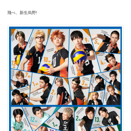
飛べ、新生烏野!