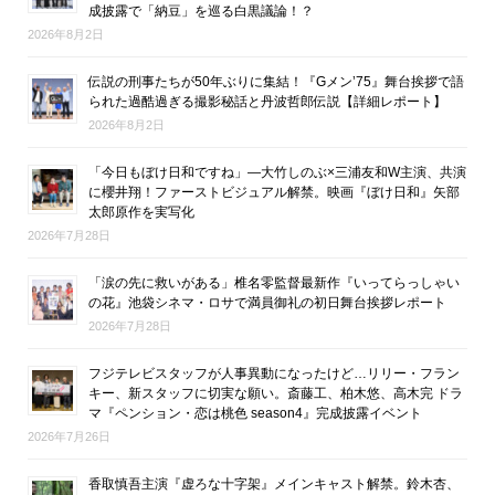
成披露で「納豆」を巡る白黒議論！？
2026年8月2日
伝説の刑事たちが50年ぶりに集結！『Gメン’75』舞台挨拶で語
られた過酷過ぎる撮影秘話と丹波哲郎伝説【詳細レポート】
2026年8月2日
「今日もぼけ日和ですね」―大竹しのぶ×三浦友和W主演、共演
に櫻井翔！ファーストビジュアル解禁。映画『ぼけ日和』矢部
太郎原作を実写化
2026年7月28日
「涙の先に救いがある」椎名零監督最新作『いってらっしゃい
の花』池袋シネマ・ロサで満員御礼の初日舞台挨拶レポート
2026年7月28日
フジテレビスタッフが人事異動になったけど…リリー・フラン
キー、新スタッフに切実な願い。斎藤工、柏木悠、高木完 ドラ
マ『ペンション・恋は桃色 season4』完成披露イベント
2026年7月26日
香取慎吾主演『虚ろな十字架』メインキャスト解禁。鈴木杏、