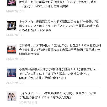
伊東蒼、初日に劇場でお忍び鑑賞！「バレずに泣いた」映画
『死ねばいいのに』公開記念舞台挨拶
2026年7月13日
キャストら、伊藤潤二ワールドで狂気に染まる！“一番怖い”視
聴タイミングとは？ドラマ24「ストレンジ -伊藤潤二の夜も眠
れぬ奇妙な話-」記者会見
2026年7月13日
菅田将暉、天才軍師役も「国語は2点」と自虐！？本木雅弘は司
会を差し置いて監督を質問攻め！吉高由里子 映画『黒牢城』公
開御礼舞台挨拶
2026年7月12日
小栗旬×蒼井優×広瀬すず×林遣都が競演！UTAが俳優デビュー
で「ガス人間」に！「まばたき禁止」の異様な役作り。
Netflix「ガス人間」配信記念イベント
2026年7月12日
【インタビュー】乃木坂46川﨑桜×小川彩、同期コンビが紡
ぐ“最強の友情”！ドラマ『野球少女鷲尾』
2026年7月11日