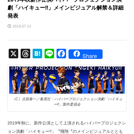
劇「ハイキュー!!」メインビジュアル解禁＆詳細
発表
2019.07.13
X
T
H
Li
F
Share
hr
at
n
a
e
e
e
c
a
n
e
d
a
b
s
o
（C）古舘春一／集英社・ハイパープロジェクション演劇「ハイキュ
ー!!」製作委員会
o
k
2019年秋に、新作公演として上演されるハイパープロジェクシ
ョン演劇「ハイキュー!!」〝飛翔〞のメインビジュアルととも