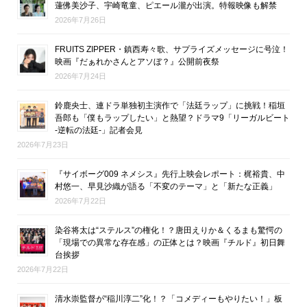
蓮佛美沙子、宇崎竜童、ピエール瀧が出演。特報映像も解禁
2026年7月26日
FRUITS ZIPPER・鎮西寿々歌、サプライズメッセージに号泣！
映画『だぁれかさんとアソぼ？』公開前夜祭
2026年7月24日
鈴鹿央士、連ドラ単独初主演作で「法廷ラップ」に挑戦！稲垣
吾郎も「僕もラップしたい」と熱望？ドラマ9「リーガルビート
-逆転の法廷-」記者会見
2026年7月23日
『サイボーグ009 ネメシス』先行上映会レポート：梶裕貴、中
村悠一、早見沙織が語る「不変のテーマ」と「新たな正義」
2026年7月22日
染谷将太は“ステルス”の権化！？唐田えりか＆くるまも驚愕の
「現場での異常な存在感」の正体とは？映画『チルド』初日舞
台挨拶
2026年7月22日
清水崇監督が“稲川淳二”化！？「コメディーもやりたい！」板