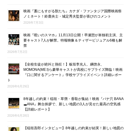
映画『藁にもすがる獣たち』カナダ・ファンタジア国際映画祭
ノミネート！鈴鹿央士・城定秀夫監督が喜びのコメント
2026年7月3日
映画『呪いのスマホ』11月13日公開！早瀬憩が単独初主演、主
要キャスト7人が解禁。特報映像＆ティザービジュアル6種も解
禁
2026年7月2日
【全校生徒が絶叫と熱狂！】板垣李光人、綱啓永、
MOMONA(ME:I)ら豪華キャストが高校にサプライズ降臨！映画
『口に関するアンケート』学校サプライズイベント詳細レポー
ト
2026年6月29日
8年越しの約束！稲垣・草彅・香取が集結！映画『バナ穴 BANA
🕳ANA』舞台挨拶で、新しい地図の3人が見せた最高の空気感
【詳細レポート】
2026年6月28日
【稲垣吾郎インタビュー】8年越しの約束が結実！新しい地図の