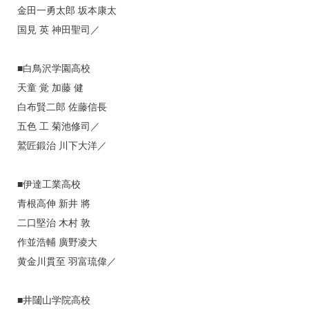
金田一勇太郎 坂本康太
国見 英 神田聖司／
■白鳥沢学園高校
天童 覚 加藤 健
白布賢二郎 佐藤信長
五色 工 菊池修司／
鷲匠鍛治 川下大洋／
■伊達工業高校
青根高伸 新井 將
二口堅治 木村 敦
作並浩輔 廣野凌大
黄金川貫至 羽富琉偉／
■井闥山学院高校