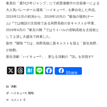
集英社「週刊少年ジャンプ」にて絶賛連載中の古舘春一による
大人気バレーボール漫画「ハイキュー!!」を舞台化した作品。
2015年11月の初演から、2018年10月の〝最強の場所(チー
ム)〞では物語の主役校である烏野高校の全キャストが卒業。
2019年4月の〝東京の陣〞ではライバルの音駒高校を主役校と
して上演し大盛況で終幕した。
新作〝飛翔〞では、烏野高校に新キャストを迎え「新生烏野」
が始動。
新生演劇「ハイキュー!!」、更なる演劇の〝頂〟を目指す!!
X
T
H
Li
F
Share
hr
at
n
a
e
e
e
c
演劇
a
n
e
ハイキュー!!
,
飛翔
d
a
b
コメント:
0