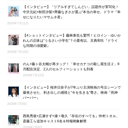
【インタビュー】「リアルすぎてしんどい」話題作が実写化！
中沢元紀×秋田汐梨×齊藤なぎさが選ぶ“本当の幸せ。ドラマ『幸
せになりたいマサムネ君』
2026年7月11日
【4ショットインタビュー】藤林泰也も驚愕！ヒロイン・ゆいか
れんの正体は“うるさい小学生”？小栗有以、京典和玖『ドライ
な同期の溺愛癖』
2026年7月10日
のん×藤ヶ谷太輔が再タッグ！「幸せカナコの殺し屋生活２」9
月配信決定、2人のセルフィーショットも到着
2026年7月10日
【インタビュー】桜井日奈子が7年ぶり主演映画の号泣シーンで
爆発させた、剥き出しの感情と“今を生きる”尊さ。映画『死神
バーバー』
2026年7月8日
西島秀俊×広瀬すず×瀬々敬久『存在のすべてを』仲村トオル、
斎藤工ら追加キャスト6名＆特報映像解禁
2026年7月8日