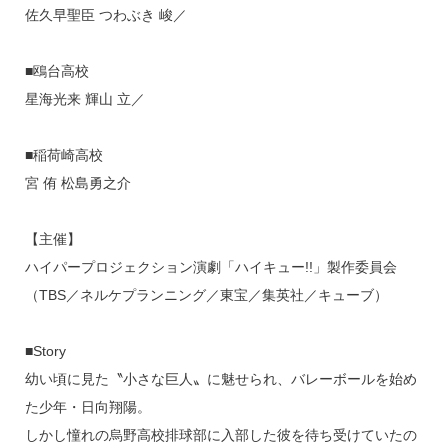
佐久早聖臣 つわぶき 峻／
■鴎台高校
星海光来 輝山 立／
■稲荷崎高校
宮 侑 松島勇之介
【主催】
ハイパープロジェクション演劇「ハイキュー!!」製作委員会
（TBS／ネルケプランニング／東宝／集英社／キューブ）
■Story
幼い頃に見た〝小さな巨人〟に魅せられ、バレーボールを始め
た少年・日向翔陽。
しかし憧れの烏野高校排球部に入部した彼を待ち受けていたの