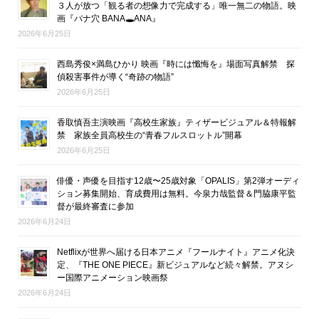
３人が放つ「観る者の想像力で完成する」唯一無二の物語。映
画『バナ穴 BANA🕳ANA』
2026年6月25日
西島秀俊×満島ひかり 映画『時には懺悔を』場面写真解禁 探
偵殺害事件が導く“奇跡の物語”
2026年6月25日
香取慎吾主演映画『高校生家族』ティザービジュアル＆特報解
禁 家族全員高校生の“青春フルスロットル”開幕
2026年6月25日
俳優・声優を目指す12歳〜25歳対象「OPALIS」第2弾オーディ
ション募集開始、育成費用は無料。今泉力哉監督＆門脇康平監
督が最終審査に参加
2026年6月24日
Netflixが世界へ届ける日本アニメ『フールナイト』アニメ化決
定、『THE ONE PIECE』新ビジュアルなど続々解禁。アヌシ
ー国際アニメーション映画祭
2026年6月24日