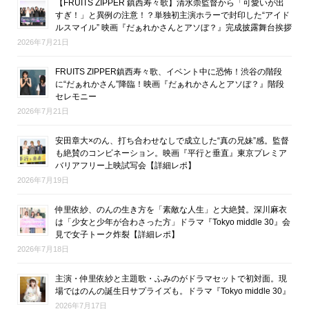
【FRUITS ZIPPER 鎮西寿々歌】清水崇監督から「可愛いが出
すぎ！」と異例の注意！？単独初主演ホラーで封印した“アイド
ルスマイル” 映画『だぁれかさんとアソぼ？』完成披露舞台挨拶
2026年7月21日
FRUITS ZIPPER鎮西寿々歌、イベント中に恐怖！渋谷の階段
に“だぁれかさん”降臨！映画『だぁれかさんとアソぼ？』階段
セレモニー
2026年7月21日
安田章大×のん、打ち合わせなしで成立した“真の兄妹”感。監督
も絶賛のコンビネーション。映画『平行と垂直』東京プレミア
バリアフリー上映試写会【詳細レポ】
2026年7月19日
仲里依紗、のんの生き方を「素敵な人生」と大絶賛。深川麻衣
は「少女と少年が合わさった方」ドラマ『Tokyo middle 30』会
見で女子トーク炸裂【詳細レポ】
2026年7月18日
主演・仲里依紗と主題歌・ふみのがドラマセットで初対面。現
場ではのんの誕生日サプライズも。ドラマ『Tokyo middle 30』
2026年7月17日