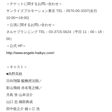
＜チケットに関するお問い合わせ＞
サンライズプロモーション東京 TEL：0570-00-3337(全日
10:00〜18:00)
＜公演に関するお問い合わせ＞
ネルケプランニング TEL：03-3715-5624（平日 11：00～18：
00）
＜公式 HP＞
http://www.engeki-haikyu.com/
＜キャスト＞
■烏野高校
日向翔陽 醍醐虎汰朗／
影山飛雄 赤名竜之輔／
月島 蛍 山本涼介
山口 忠 織部典成
田中龍之介 鐘ヶ江 洸