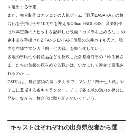
を選出する予定。
また、舞台制作はカプコンの人気ゲーム『戦国BASARA』の舞
台化を手掛け今年10周年を迎えるOffice ENDLESS、音楽制作
は昨年空前の大ヒットを記録した映画『カメラを止めるな!」の
劇中曲を手掛けたZIPANG ENTART所属の永井カイル氏と、強
力な布陣でマンガ『四十七大戦』を舞台化していく。
各地の県民性や特産品などを反映した各都道府県の「ゆる神さ
ま」たちの首都の座をめぐる戦いは、いかにして舞台で表現さ
れるのか…。
C&R社は、舞台芸術の持つチカラで、マンガ『四十七大戦』や
そこに登場する各キャラクター、そして各地域の魅力を存分に
発信しながら、舞台化に取り組んでいくという。
キャストはそれぞれの出身県役者から選