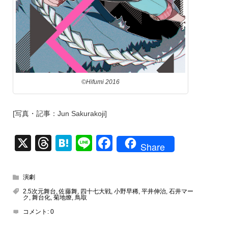
©Hifumi 2016
[写真・記事：Jun Sakurakoji]
X
T
H
Li
F
Share
hr
at
n
a
e
e
e
c
演劇
a
n
e
2.5次元舞台
,
佐藤舞
,
四十七大戦
,
小野早稀
,
平井伸治
,
石井マー
ク
,
舞台化
,
菊地燎
,
鳥取
d
a
b
コメント:
0
s
o