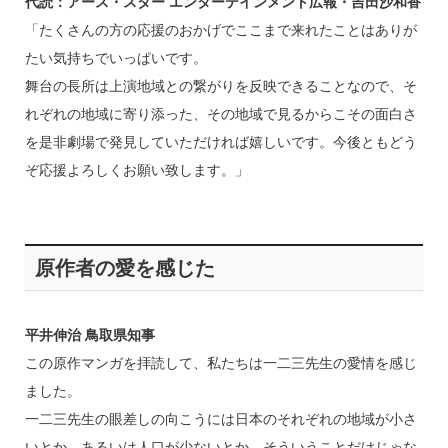
代読：アース・スター エンターテインメント広報・吉田沙和香
「たくさんの方の応援のおかげでここまで来れたことはありが
たい気持ちでいっぱいです。
舞台の長所は上演地域との繋がりを反映できることなので、そ
れぞれの地域に寄り添った、その地域で見るからこその面白さ
を是非劇場で発見していただければ嬉しいです。今後ともどう
ぞ応援よろしくお願い致します。」
原作者の愛を感じた
平井伸治 鳥取県知事
この原作マンガを拝読して、私たちは一二三先生の愛情を感じ
ました。
一二三先生の眼差しの向こうには日本のそれぞれの地域が小さ
いとか、あるいは人口が少ないとか、そういうことだけじゃな