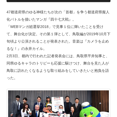
k
47都道府県のゆる神様たちが次の「首都」を争う都道府県擬人
化バトルを描いたマンガ『四十七大戦』。
「WEBマンガ総選挙2018」で見事１位に輝いたことを受け
て、舞台化が決定。その第１弾として、鳥取編が2019年10月下
旬頃より公演されることが発表された。音楽は『カメラを止め
るな！』の永井カイル。
2月3日、都内で行われた記者発表会には、鳥取県平井知事と、
同県ゆるキャラのトリピーも応援に駆けつけ、舞台を見た人が
鳥取に訪れたくなるような取り組みをしていきたいと抱負を語
った。