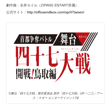
劇中曲：永井カイル（ZIPANG ENTART所属）
公式サイト：
http://officeendless.com/sp/47taisen/
©舞台「四十七大戦」製作委員会 原作「四十七大戦」(作:一二三／アー
ス・スター エンターテイメント刊)