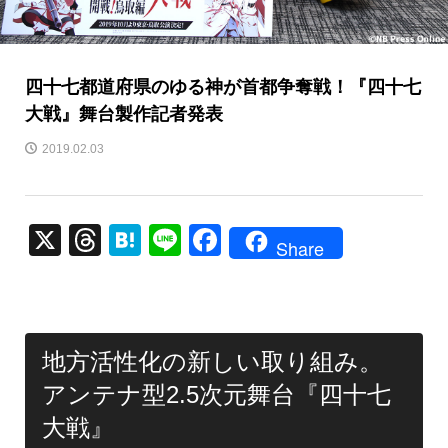
四十七都道府県のゆる神が首都争奪戦！『四十七
大戦』舞台製作記者発表
2019.02.03
X
T
H
Li
F
Share
hr
at
n
a
e
e
e
c
a
n
e
地方活性化の新しい取り組み。
d
a
b
アンテナ型2.5次元舞台『四十七
s
o
大戦』
o