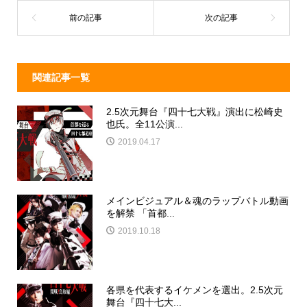
o
k
関連記事一覧
2.5次元舞台『四十七大戦』演出に松崎史
也氏。全11公演...
2019.04.17
メインビジュアル＆魂のラップバトル動画
を解禁 「首都...
2019.10.18
各県を代表するイケメンを選出。2.5次元
舞台『四十七大...