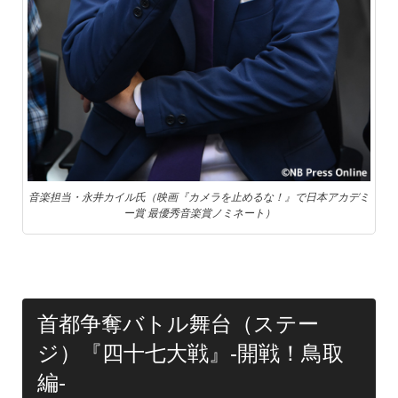
音楽担当・永井カイル氏（映画『カメラを止めるな！』で日本アカデミ
ー賞 最優秀音楽賞ノミネート）
首都争奪バトル舞台（ステー
ジ）『四十七大戦』-開戦！鳥取
編-