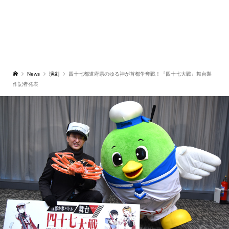
News
演劇
四十七都道府県のゆる神が首都争奪戦！『四十七大戦』舞台製
作記者発表