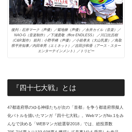
後列：石井マーク（声優）／菊地燎（声優）／永井カイル（音楽）／
NAO-G（音楽制作）／下浦貴敬（ffice ENDLESS） ／川口比呂樹
（C&R製作） 前列：小野早稀（声優）／小前孝夫（大山乳業）／鳥取
県平井知事／内田幸男（エミネット）／吉田沙和香（アース・スター
エンターテインメント）／トリピー
『四十七大戦』とは
47都道府県のゆる神様たちが次の「首都」を争う都道府県擬人
化バトルを描いたマンガ『四十七大戦』。WebマンガNo.1をみ
んなで決める「WEBマンガ総選挙2018」では、総投票数
705,716票より133,608票を獲得して見事1位を受賞した作品。