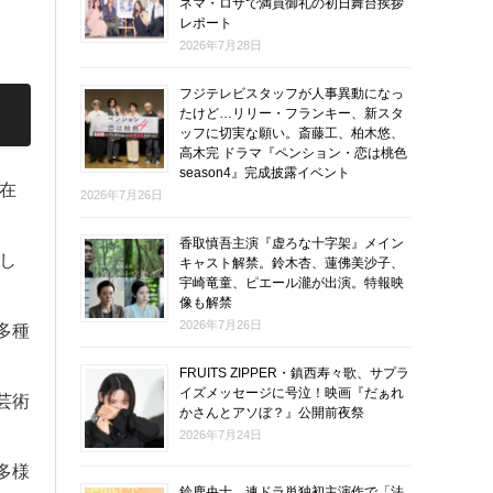
ネマ・ロサで満員御礼の初日舞台挨拶
レポート
2026年7月28日
フジテレビスタッフが人事異動になっ
たけど…リリー・フランキー、新スタ
ッフに切実な願い。斎藤工、柏木悠、
高木完 ドラマ『ペンション・恋は桃色
season4』完成披露イベント
在
2026年7月26日
香取慎吾主演『虚ろな十字架』メイン
し
キャスト解禁。鈴木杏、蓮佛美沙子、
宇崎竜童、ピエール瀧が出演。特報映
像も解禁
2026年7月26日
多種
FRUITS ZIPPER・鎮西寿々歌、サプラ
イズメッセージに号泣！映画『だぁれ
芸術
かさんとアソぼ？』公開前夜祭
2026年7月24日
多様
鈴鹿央士、連ドラ単独初主演作で「法