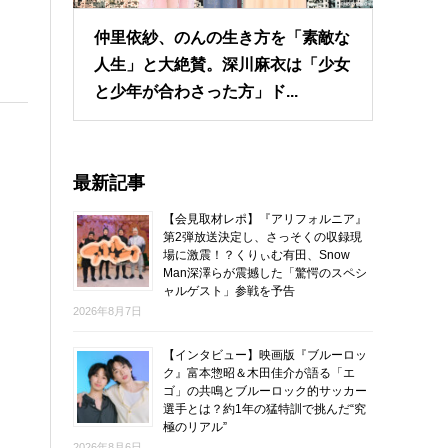
仲里依紗、のんの生き方を「素敵な
人生」と大絶賛。深川麻衣は「少女
と少年が合わさった方」ド...
最新記事
【会見取材レポ】『アリフォルニア』
第2弾放送決定し、さっそくの収録現
場に激震！？くりぃむ有田、Snow
Man深澤らが震撼した「驚愕のスペシ
ャルゲスト」参戦を予告
2026年8月7日
【インタビュー】映画版『ブルーロッ
ク』富本惣昭＆木田佳介が語る「エ
ゴ」の共鳴とブルーロック的サッカー
選手とは？約1年の猛特訓で挑んだ“究
極のリアル”
2026年8月6日