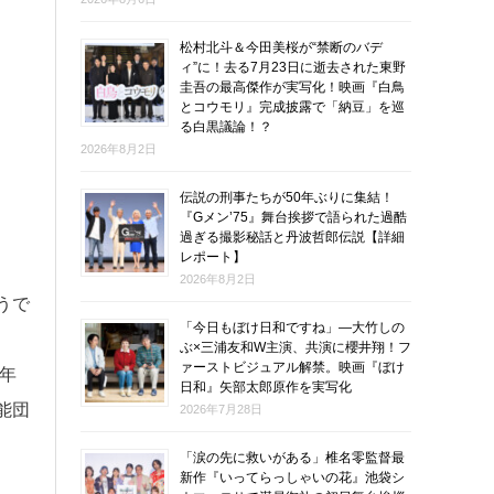
松村北斗＆今田美桜が“禁断のバデ
ィ”に！去る7月23日に逝去された東野
圭吾の最高傑作が実写化！映画『白鳥
とコウモリ』完成披露で「納豆」を巡
る白黒議論！？
2026年8月2日
伝説の刑事たちが50年ぶりに集結！
『Gメン’75』舞台挨拶で語られた過酷
過ぎる撮影秘話と丹波哲郎伝説【詳細
レポート】
2026年8月2日
うで
「今日もぼけ日和ですね」―大竹しの
ぶ×三浦友和W主演、共演に櫻井翔！フ
ァーストビジュアル解禁。映画『ぼけ
年
日和』矢部太郎原作を実写化
能団
2026年7月28日
「涙の先に救いがある」椎名零監督最
新作『いってらっしゃいの花』池袋シ