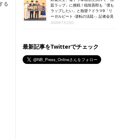
する
廷ラップ」に挑戦！稲垣吾郎も「僕も
ラップしたい」と熱望？ドラマ9「リ
ーガルビート -逆転の法廷-」記者会見
2026年7月23日
最新記事をTwitterでチェック