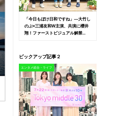
「今日もぼけ日和ですね」―大竹し
のぶ×三浦友和W主演、共演に櫻井
翔！ファーストビジュアル解禁...
ピックアップ記事２
エンタメ総合・ライフ