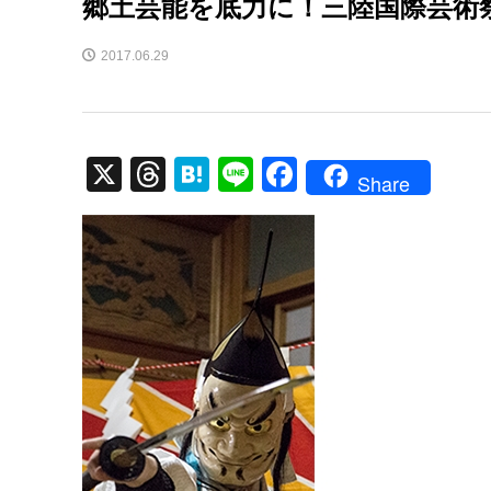
郷土芸能を底力に！三陸国際芸術
2017.06.29
X
T
H
Li
F
Share
hr
at
n
a
e
e
e
c
a
n
e
d
a
b
s
o
o
k