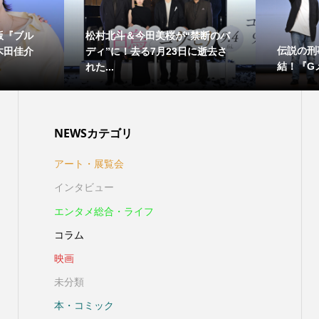
版『ブル
松村北斗＆今田美桜が“禁断のバ
伝説の刑
木田佳介
ディ”に！去る7月23日に逝去さ
結！『Gメ
れた...
NEWSカテゴリ
アート・展覧会
インタビュー
エンタメ総合・ライフ
コラム
映画
未分類
本・コミック