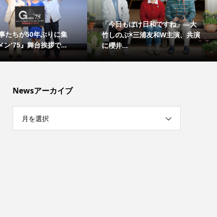
「今日もぼけ日和ですね」―大
事たちが50年ぶりに集
竹しのぶ×三浦友和W主演、共演
ン’75』舞台挨拶で...
に櫻井...
Newsアーカイブ
月を選択