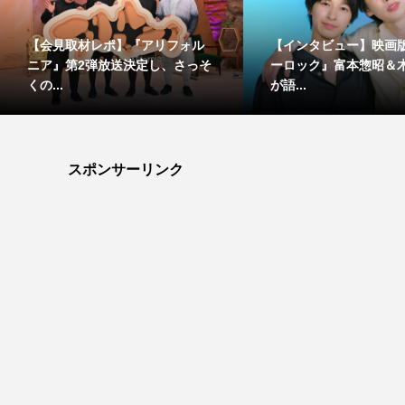
【会見取材レポ】『アリフォル
【インタビュー】映画
ニア』第2弾放送決定し、さっそ
ーロック』富本惣昭＆
くの...
が語...
スポンサーリンク