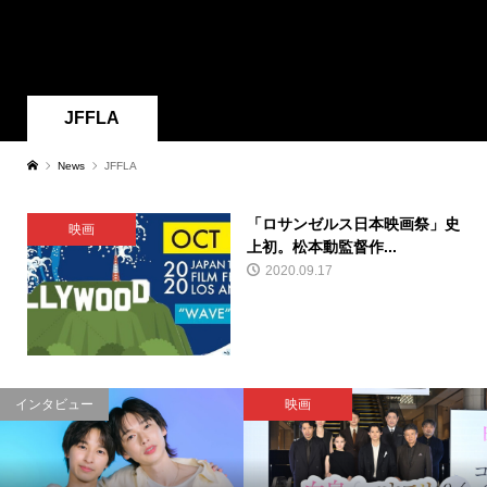
JFFLA
News
JFFLA
「ロサンゼルス日本映画祭」史
映画
上初。松本動監督作...
2020.09.17
インタビュー
映画